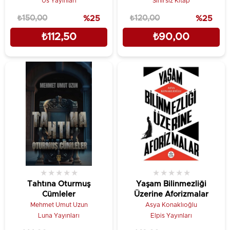
Us Yayınları
Sınırsız Kitap
₺150,00
%25
₺120,00
%25
₺112,50
₺90,00
★
★
★
★
★
★
★
★
★
★
Tahtına Oturmuş
Yaşam Bilinmezliği
Cümleler
Üzerine Aforizmalar
Mehmet Umut Uzun
Asya Konaklıoğlu
Luna Yayınları
Elpis Yayınları