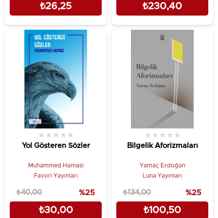
₺26,25
₺230,40
★
★
★
★
★
★
★
★
★
★
Yol Gösteren Sözler
Bilgelik Aforizmaları
Muhammed Hamasi
Yamaç Erdoğan
Favori Yayınları
Luna Yayınları
₺40,00
%25
₺134,00
%25
₺30,00
₺100,50