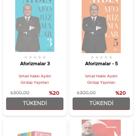
★
★
★
★
★
★
★
★
★
★
Aforizmalar 3
Aforizmalar - 5
İsmail Hakkı Aydın
İsmail Hakkı Aydın
Girdap Yayınları
Girdap Yayınları
₺300,00
%20
₺300,00
%20
TÜKENDI
TÜKENDI
₺240,00
₺240,00