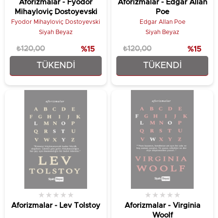
Aforizmalar - Fyodor
Aforizmalar - Edgar Allan
Mihayloviç Dostoyevski
Poe
Fyodor Mihayloviç Dostoyevski
Edgar Allan Poe
Siyah Beyaz
Siyah Beyaz
₺120,00
%15
₺120,00
%15
TÜKENDI
TÜKENDI
₺102,00
₺102,00
★
★
★
★
★
★
★
★
★
★
Aforizmalar - Lev Tolstoy
Aforizmalar - Virginia
Woolf