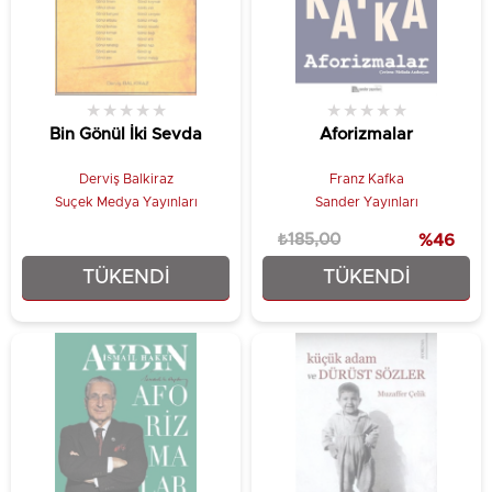
★
★
★
★
★
★
★
★
★
★
Bin Gönül İki Sevda
Aforizmalar
Derviş Balkiraz
Franz Kafka
Suçek Medya Yayınları
Sander Yayınları
₺185,00
%46
TÜKENDI
TÜKENDI
₺70,00
₺99,00