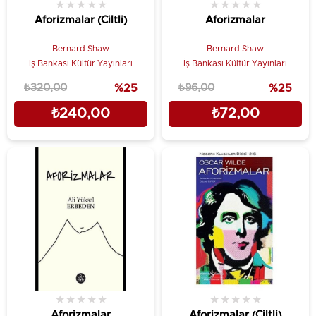
★
★
★
★
★
★
★
★
★
★
Aforizmalar (Ciltli)
Aforizmalar
Bernard Shaw
Bernard Shaw
İş Bankası Kültür Yayınları
İş Bankası Kültür Yayınları
₺320,00
%25
₺96,00
%25
₺240,00
₺72,00
★
★
★
★
★
★
★
★
★
★
Aforizmalar
Aforizmalar (Ciltli)