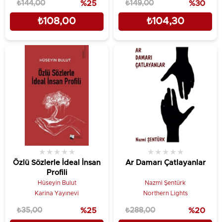
₺144,00
%25
₺149,00
%30
₺108,00
₺104,30
★
★
★
★
★
★
★
★
★
★
Özlü Sözlerle İdeal İnsan
Ar Damarı Çatlayanlar
Profili
Hüseyin Bulut
Nazmi Şentürk
Karina Yayınevi
Northern Lights
₺35,00
%25
₺288,00
%20