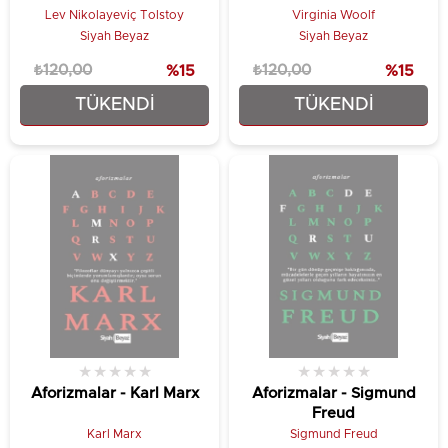
Lev Nikolayeviç Tolstoy
Virginia Woolf
Siyah Beyaz
Siyah Beyaz
₺120,00
%15
₺120,00
%15
TÜKENDI
TÜKENDI
₺102,00
₺102,00
★
★
★
★
★
★
★
★
★
★
Aforizmalar - Karl Marx
Aforizmalar - Sigmund
Freud
Karl Marx
Sigmund Freud