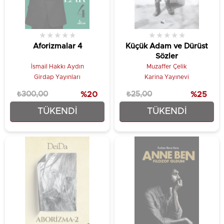
★
★
★
★
★
★
★
★
★
★
Aforizmalar 4
Küçük Adam ve Dürüst
Sözler
İsmail Hakkı Aydın
Muzaffer Çelik
Girdap Yayınları
Karina Yayınevi
₺300,00
%20
₺25,00
%25
TÜKENDI
TÜKENDI
₺240,00
₺18,75