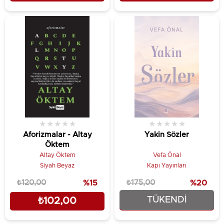
★
★
★
★
★
★
★
★
★
★
Aforizmalar - Altay
Yakin Sözler
Öktem
Altay Öktem
Vefa Önal
Siyah Beyaz
Kapı Yayınları
₺120,00
%15
₺175,00
%20
TÜKENDI
₺102,00
₺140,00