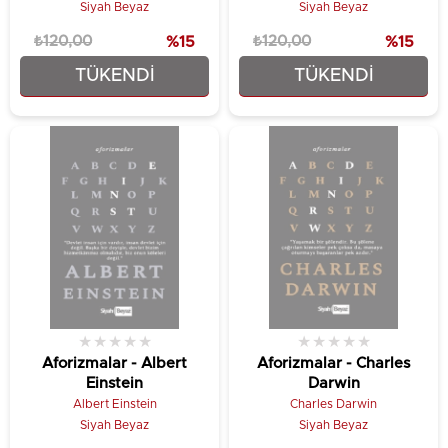
Siyah Beyaz
Siyah Beyaz
₺120,00
%15
₺120,00
%15
TÜKENDI
TÜKENDI
₺102,00
₺102,00
★
★
★
★
★
★
★
★
★
★
Aforizmalar - Albert
Aforizmalar - Charles
Einstein
Darwin
Albert Einstein
Charles Darwin
Siyah Beyaz
Siyah Beyaz