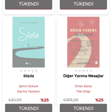
TÜKENDI
TÜKENDI
₺102,00
₺262,50
★
★
★
★
★
★
★
★
★
★
Sözöz
Diğer Yarıma Mesajlar
Şenol Gökyer
Ömer Kenar
Karina Yayınevi
Tilki Kitap
₺20,00
%25
₺355,00
%25
TÜKENDI
TÜKENDI
₺15,00
₺266,25