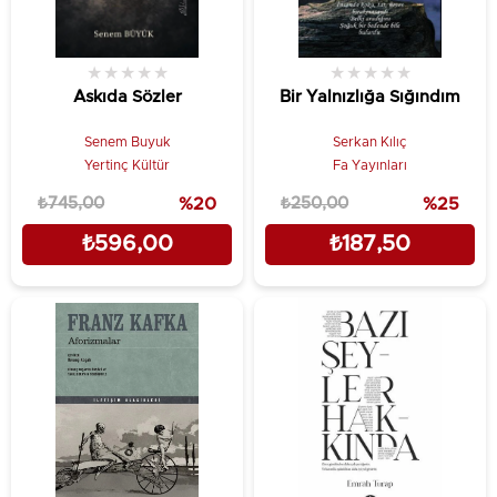
★
★
★
★
★
★
★
★
★
★
Askıda Sözler
Bir Yalnızlığa Sığındım
Senem Buyuk
Serkan Kılıç
Yertinç Kültür
Fa Yayınları
₺745,00
%20
₺250,00
%25
₺596,00
₺187,50