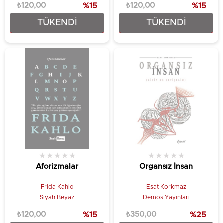
₺120,00
%15
₺120,00
%15
TÜKENDI
TÜKENDI
₺102,00
₺102,00
★
★
★
★
★
★
★
★
★
★
Aforizmalar
Organsız İnsan
Frida Kahlo
Esat Korkmaz
Siyah Beyaz
Demos Yayınları
₺120,00
%15
₺350,00
%25