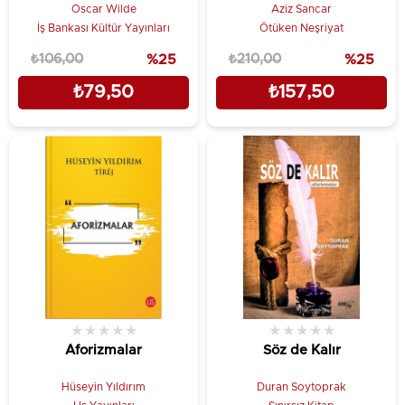
Aforizmalar
Oscar Wilde
Aziz Sancar
İş Bankası Kültür Yayınları
Ötüken Neşriyat
₺106,00
%25
₺210,00
%25
₺79,50
₺157,50
★
★
★
★
★
★
★
★
★
★
Aforizmalar
Söz de Kalır
Hüseyin Yıldırım
Duran Soytoprak