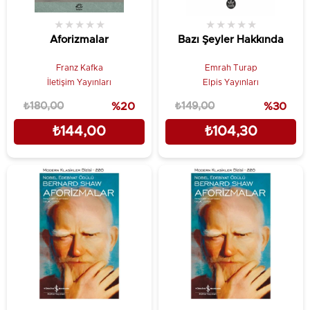
★
★
★
★
★
★
★
★
★
★
Aforizmalar
Bazı Şeyler Hakkında
Franz Kafka
Emrah Turap
İletişim Yayınları
Elpis Yayınları
₺180,00
%20
₺149,00
%30
₺144,00
₺104,30