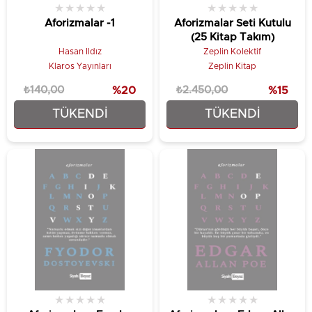
★
★
★
★
★
★
★
★
★
★
Aforizmalar -1
Aforizmalar Seti Kutulu
(25 Kitap Takım)
Hasan Ildız
Zeplin Kolektif
Klaros Yayınları
Zeplin Kitap
₺140,00
%20
₺2.450,00
%15
TÜKENDI
TÜKENDI
₺112,00
₺2.082,50
★
★
★
★
★
★
★
★
★
★