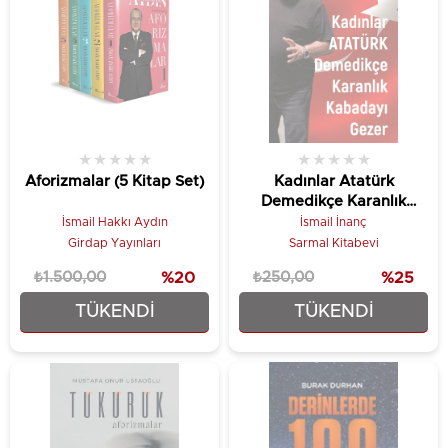
★
★
★
★
★
★
★
★
★
★
Aforizmalar (5 Kitap Set)
Kadınlar Atatürk
Demedikçe Karanlık
Kabadayı Gezer
İsmail Hakkı Aydın
İsmail İnanç
Girdap Yayınları
Sarmal Kitabevi
₺1.500,00
%20
₺250,00
%25
TÜKENDI
TÜKENDI
₺1.200,00
₺187,50