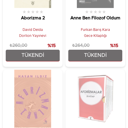
★
★
★
★
★
★
★
★
★
★
Aborizma 2
Anne Ben Filozof Oldum
David Deida
Furkan Barış Kara
Dorlion Yayınevi
Gece Kitaplığı
₺260,00
%15
₺264,00
%15
TÜKENDI
TÜKENDI
₺221,00
₺224,40