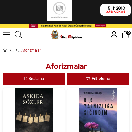
5
11
28
9
GÜN
SA
DK
SN
0
Aforizmalar
Aforizmalar
Sıralama
Filtreleme