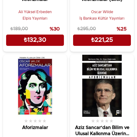
Ali Yüksel Erbeden
Oscar Wilde
Elpis Yayınları
İş Bankası Kültür Yayınları
₺189,00
%30
₺295,00
%25
₺132,30
₺221,25
★
★
★
★
★
★
★
★
★
★
Aforizmalar
Aziz Sancar'dan Bilim ve
Ulusal Kalkınma Üzerine