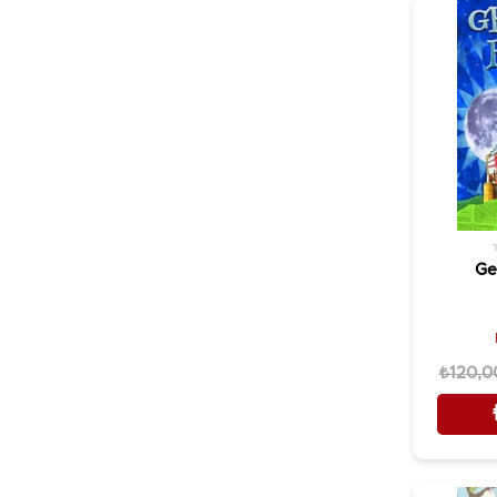
Kültür Ajans Yayınları
Pınar Kür
Libra Yayınları
Rauf Mutluay
Luna Yayınları
Refik Halid Karay
Matbuat Yayınları
Rıfat N. Bali
Mola Kitap
S. Sezer, A. Özyalçıner (Haz.)
Nesil Karakalem
Seçki
Nesil Yayınları
Selçuk Maviengin
Nesin Yayınları
Ge
Sibel Adıgüzel Çayır
Nobel Akademik Yayıncılık
Sinan Gündoğar
Notos Kitap
Sir Arthur Conan Doyle
Oğlak Yayıncılık
₺120,0
Stephen King
Omca Yayınları
Şanver Sarısultan
Optimist Yayın Dağıtım
Şerif Oktürk
Öteki Yayınevi
Tayyip Karakaya
Ötüken Neşriyat