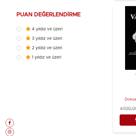
Destek Yayınları
Kamuran Şipal
Doğan Novus
PUAN DEĞERLENDIRME
Kenan Akyüz
Doğu Kütüphanesi
Kolektif
Doksan Dokuz Yayınları
4 yıldız ve üzeri
Kollektif
Dorlion Yayınevi
3 yıldız ve üzeri
Lale Akalın
Doruk Yayınları
2 yıldız ve üzeri
Latif Onur Uğur
Elhamra Yayınları
1 yıldız ve üzeri
Le Corbusier
Elips Kitap
Mehmed Ata
Evrensel Basım Yayın
Mehmed Fuad Köprülü
Fa Yayınları
Mehmed Tevfik
Gece Kitaplığı
Doksan
Mehmed Uzun
Gülnar Yayınları
₺100,0
Mehmet Erte
Halk Kitabevi
Mehmet Kanar
Hayal Yayınları
Mehmet Kaplan
Ihlamur Akademi