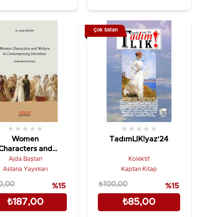
Çok Satan
★
★
★
★
★
★
★
★
★
★
Women
TadımLIK!yaz'24
Characters and
Writers in
Ajda Baştan
Kolektif
Contemporary
Astana Yayınları
Kaptan Kitap
Literature
0,00
₺100,00
%15
%15
₺187,00
₺85,00