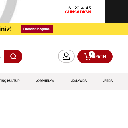
6
20
4
44
GÜN
SA
DK
SN
0
SEPETIM
TİNÇ KÜLTÜR
ORPHELYA
KALYORA
FERA