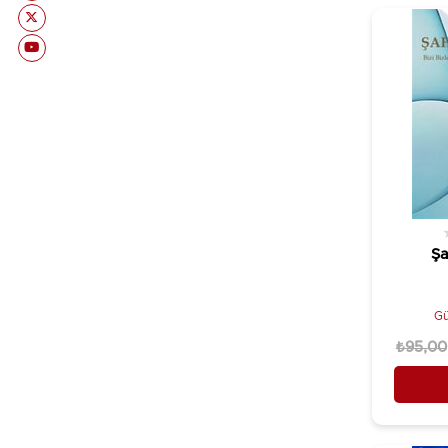
Mehmet Nuri Yardım
İkaros Yayınları
Mehmet Özgül – Uğru Büke
İleri Yayınları
Melek Özlem Sezer
İletişim Yayınları
Metin Fındıkçı
İnkılap Kitabevi
Muhammet Kuzubaş
İthaki Yayınları
Murat Ertan
JBC Yayıncılık
Nurettin Topçu
Kaos Çocuk Parkı Yayınları
Okan Bilgin & Süleyman Akçıl
Kaptan Kitap
Şa
Orhan Aras
Kara Karga Yayınları
Orhan Tüleylioğlu
Kastaş Yayınları
Gü
Osman Attila
Kaynak Yayınları
₺95,00
Oyhan Hasan Bıldırki
Ketebe Yayınları
Ömer Uluçay
Kırmızı Kedi Yayınevi
Öner Yağcı
Klaros Yayınları
Pete Ayrton