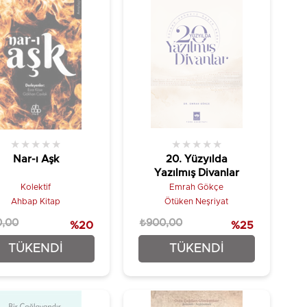
★
★
★
★
★
★
★
★
★
★
Nar-ı Aşk
20. Yüzyılda
Yazılmış Divanlar
Kolektif
Emrah Gökçe
Ahbap Kitap
Ötüken Neşriyat
0,00
₺900,00
%20
%25
₺96,00
₺675,00
TÜKENDI
TÜKENDI