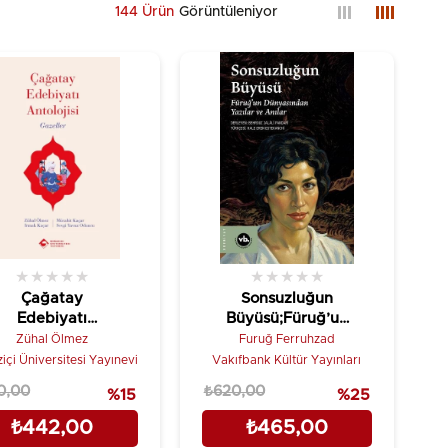
144 Ürün
★
★
★
★
★
★
★
★
★
★
Çağatay
Sonsuzluğun
Edebiyatı
Büyüsü;Füruğ’un
Antolojisi -
Dünyasından
Zühal Ölmez
Furuğ Ferruhzad
Gazeller
Yazılar ve Anılar
içi Üniversitesi Yayınevi
Vakıfbank Kültür Yayınları
0,00
₺620,00
%15
%25
₺442,00
₺465,00