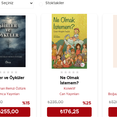
Stoktakiler
★
★
★
★
★
★
★
★
★
★
ler ve Öyküler
Ne Olmak
İstemem?
han Remzi Öztürk
Kolektif
ca Yayınları
Can Yayınları
Boğaz
00
₺235,00
₺52
%15
%25
₺255,00
₺176,25