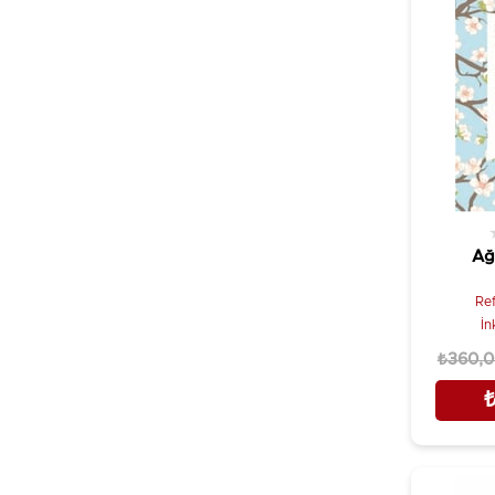
Terry Goodkind
Özgür Yayınları
Tomris Uyar (Der)
Panama Yayıncılık
Ülkü Tamer
Parantez Yayınları
William Shakespeare
Phoenix Yayınevi
Yalçın Sadak
Pınar Yayınları
Zühal Ölmez
Say Yayınları
Sel Yayıncılık
Ağ
Siren Yayınları
Türk Dil Kurumu Yayınları
Ref
İn
Uğur Tuna Yayınları
₺360,
Vakıfbank Kültür Yayınları
Varlık Yayınları
Yapı Kredi Yayınları
Yazarın Kendisi - Elif Şebnem Sarı Tapan