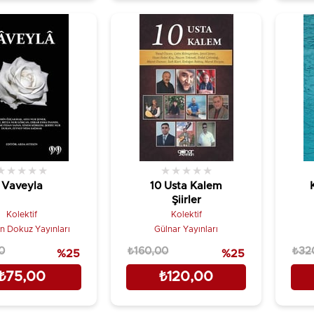
★
★
★
★
★
★
★
★
★
★
Vaveyla
10 Usta Kalem
Şiirler
Kolektif
Kolektif
 Dokuz Yayınları
Gülnar Yayınları
0
₺160,00
₺32
%25
%25
₺75,00
₺120,00