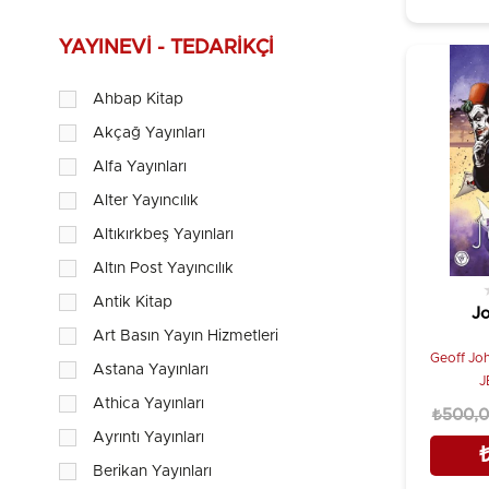
Cemal Süreya
Cenap Şahabettin
YAYINEVI - TEDARIKÇI
Cevdet Said
Ahbap Kitap
Cevdet Yalçın
Akçağ Yayınları
Dan Ariely
Alfa Yayınları
Dark İstanbul Yayınları Kolektif
Alter Yayıncılık
Derleme
Altıkırkbeş Yayınları
Doğan Ceren
Altın Post Yayıncılık
Elhan Yurdoğlu Mehmetov
Antik Kitap
Jo
Emrah Gökçe
Art Basın Yayın Hizmetleri
Geoff Jo
Astana Yayınları
Eray Canberk, Gülsüm Cengiz (Haz.)
J
Athica Yayınları
Erdoğan Alkan
₺500,
Ayrıntı Yayınları
Feridun Andaç
Berikan Yayınları
Furuğ Ferruhzad