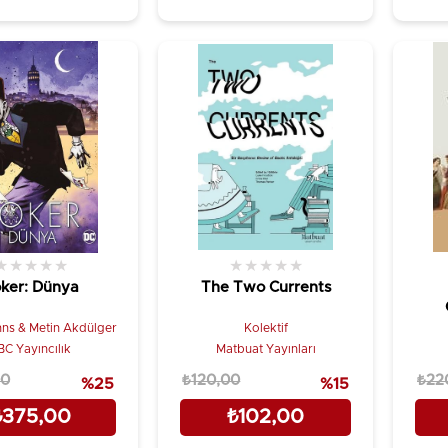
★
★
★
★
★
★
★
★
★
★
ker: Dünya
The Two Currents
hns & Metin Akdülger
Kolektif
BC Yayıncılık
Matbuat Yayınları
00
₺120,00
₺22
%25
%15
₺375,00
₺102,00