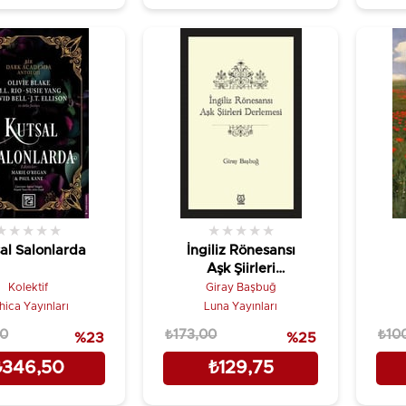
★
★
★
★
★
★
★
★
★
★
al Salonlarda
İngiliz Rönesansı
Aşk Şiirleri
Derlemesi
Kolektif
Giray Başbuğ
hica Yayınları
Luna Yayınları
00
₺173,00
₺10
%23
%25
₺346,50
₺129,75