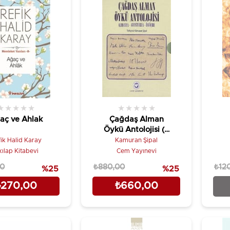
★
★
★
★
★
★
★
★
★
★
aç ve Ahlak
Çağdaş Alman
Öykü Antolojisi (2
Cilt Takım)
ik Halid Karay
Kamuran Şipal
kılap Kitabevi
Cem Yayınevi
00
₺880,00
₺12
%25
%25
₺270,00
₺660,00