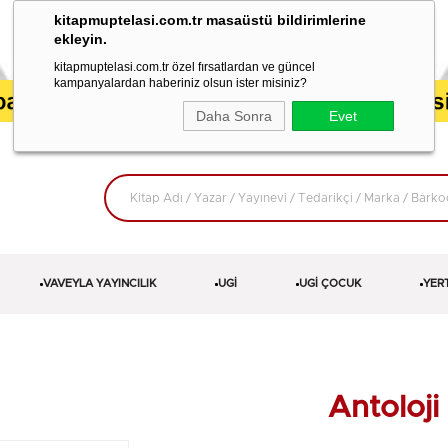
kitapmuptelasi.com.tr masaüstü bildirimlerine
ekleyin.
kitapmuptelasi.com.tr özel fırsatlardan ve güncel
kampanyalardan haberiniz olsun ister misiniz?
Daha Sonra
Evet
VAVEYLA YAYINCILIK
UGİ
UGİ ÇOCUK
YER
Antoloji