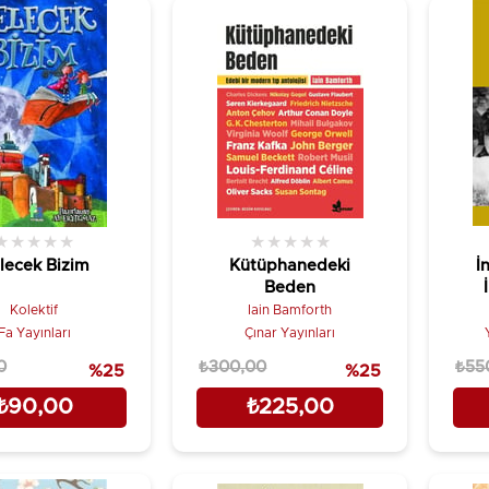
★
★
★
★
★
★
★
★
★
★
lecek Bizim
Kütüphanedeki
İ
Beden
Kolektif
Iain Bamforth
Fa Yayınları
Çınar Yayınları
0
₺300,00
₺55
%25
%25
₺90,00
₺225,00