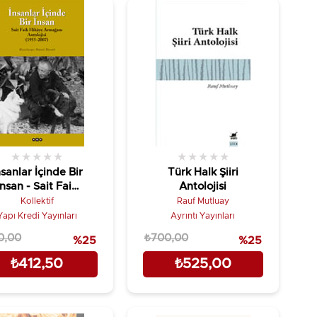
★
★
★
★
★
★
★
★
★
★
nsanlar İçinde Bir
Türk Halk Şiiri
İnsan - Sait Faik
Antolojisi
Hikaye Armağan
Kollektif
Rauf Mutluay
Antolojisi (1955-
Yapı Kredi Yayınları
Ayrıntı Yayınları
2018)
0,00
₺700,00
%25
%25
₺412,50
₺525,00