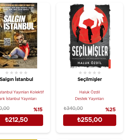
★
★
★
★
★
★
★
★
★
★
Salgın İstanbul
Seçilmişler
stanbul Yayınları Kolektif
Haluk Özdil
rk İstanbul Yayınları
Destek Yayınları
0,00
₺340,00
%15
%25
₺212,50
₺255,00