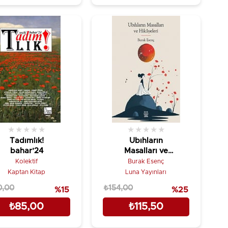
★
★
★
★
★
★
★
★
★
★
Tadımlık!
Ubıhların
bahar’24
Masalları ve
Hikayeleri
Kolektif
Burak Esenç
Kaptan Kitap
Luna Yayınları
0,00
₺154,00
%15
%25
₺85,00
₺115,50