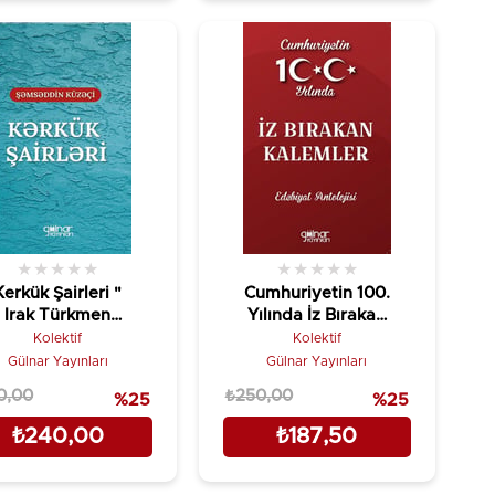
★
★
★
★
★
★
★
★
★
★
Kerkük Şairleri "
Cumhuriyetin 100.
Irak Türkmen
Yılında İz Bırakan
Şairleri"
Kalemler
Kolektif
Kolektif
Edebiyat
Gülnar Yayınları
Gülnar Yayınları
Antolojisi
0,00
₺250,00
%25
%25
₺240,00
₺187,50