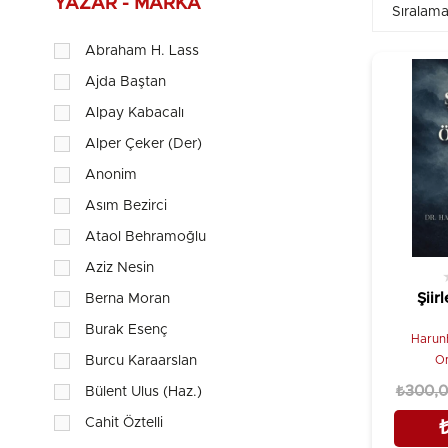
YAZAR - MARKA
Abraham H. Lass
Ajda Baştan
Alpay Kabacalı
Alper Çeker (Der)
Anonim
Asım Bezirci
Ataol Behramoğlu
Aziz Nesin
Şiir
Berna Moran
Burak Esenç
Harun
Om
Burcu Karaarslan
₺300,
Bülent Ulus (Haz.)
Cahit Öztelli