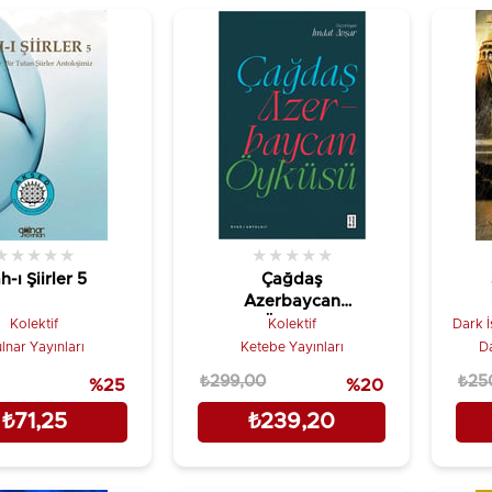
★
★
★
★
★
★
★
★
★
★
h-ı Şiirler 5
Çağdaş
Azerbaycan
Öyküsü
Kolektif
Kolektif
Dark İ
lnar Yayınları
Ketebe Yayınları
Da
₺299,00
₺25
%25
%20
₺71,25
₺239,20