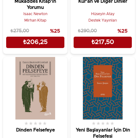
Mukaddes Kitap'ın
Kur'an ve Diğer Dinler
Yorumu
Isaac Newton
Hüseyin Atay
Mirhan Kitap
Destek Yayınları
₺275,00
%25
₺290,00
%25
₺206,25
₺217,50
★
★
★
★
★
★
★
★
★
★
Dinden Felsefeye
Yeni Başlayanlar İçin Din
Felsefesi