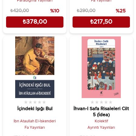
Paradigma Yayınları
Fa Yayınları
₺420,00
%10
₺290,00
%25
₺378,00
₺217,50
★
★
★
★
★
★
★
★
★
★
İçindeki Işığı Bul
İhvan-I Safa Risaleleri Cilt
5 (İdea)
İbn Ataullah El-İskenderi
Kolektif
Fa Yayınları
Ayrıntı Yayınları