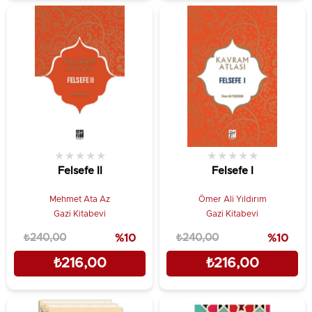
★
★
★
★
★
★
★
★
★
★
Felsefe II
Felsefe I
Mehmet Ata Az
Ömer Ali Yıldırım
Gazi Kitabevi
Gazi Kitabevi
₺240,00
%10
₺240,00
%10
₺216,00
₺216,00