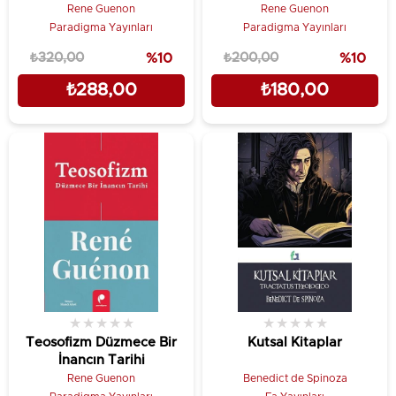
Rene Guenon
Rene Guenon
Paradigma Yayınları
Paradigma Yayınları
₺320,00
%10
₺200,00
%10
₺288,00
₺180,00
★
★
★
★
★
★
★
★
★
★
Teosofizm Düzmece Bir
Kutsal Kitaplar
İnancın Tarihi
Rene Guenon
Benedict de Spinoza