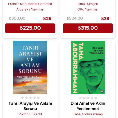
Francis MacDonald Cornford
İsmail Şimşek
Albaraka Yayınları
Otto Yayınları
₺300,00
%25
₺504,00
%38
₺225,00
₺315,00
★
★
★
★
★
★
★
★
★
★
Tanrı Arayışı Ve Anlam
Dini Amel ve Aklın
Sorunu
Yenilenmesi
Viktor E. Frankl
Taha Abdurrahman