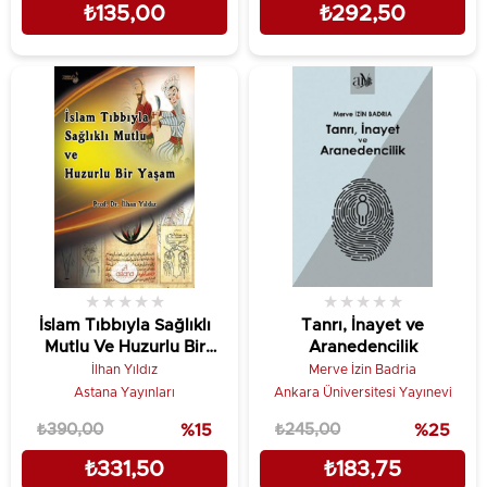
₺135,00
₺292,50
★
★
★
★
★
★
★
★
★
★
İslam Tıbbıyla Sağlıklı
Tanrı, İnayet ve
Mutlu Ve Huzurlu Bir
Aranedencilik
Yaşam
İlhan Yıldız
Merve İzin Badria
Astana Yayınları
Ankara Üniversitesi Yayınevi
₺390,00
%15
₺245,00
%25
₺331,50
₺183,75