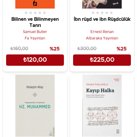
★
★
★
★
★
★
★
★
★
★
Bilinen ve Bilinmeyen
İbn rüşd ve ibn Rüşdcülük
Tanrı
Samuel Butler
Ernest Renan
Fa Yayınları
Albaraka Yayınları
₺160,00
%25
₺300,00
%25
₺120,00
₺225,00