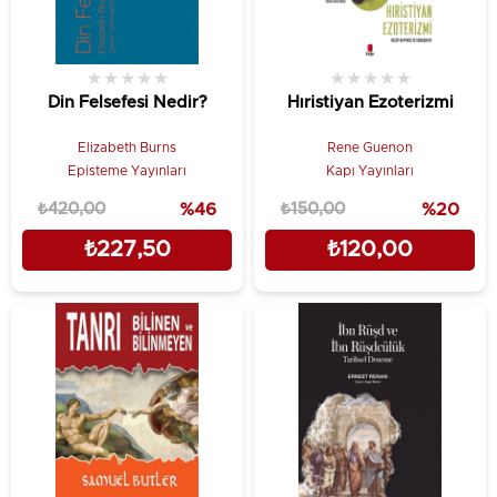
★
★
★
★
★
★
★
★
★
★
Din Felsefesi Nedir?
Hıristiyan Ezoterizmi
Elizabeth Burns
Rene Guenon
Episteme Yayınları
Kapı Yayınları
₺420,00
%46
₺150,00
%20
₺227,50
₺120,00