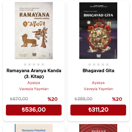
★
★
★
★
★
★
★
★
★
★
Ramayana Aranya Kanda
Bhagavad Gita
(3. Kitap)
Ayasya
Ayasya
Vaveyla Yayınları
Vaveyla Yayınları
₺670,00
%20
₺389,00
%20
₺536,00
₺311,20