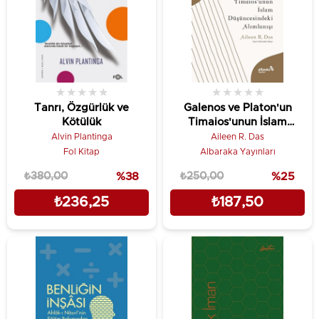
★
★
★
★
★
★
★
★
★
★
Tanrı, Özgürlük ve
Galenos ve Platon'un
Kötülük
Timaios'unun İslam
Düşüncesindeki Alımlanışı
Alvin Plantinga
Aileen R. Das
Fol Kitap
Albaraka Yayınları
₺380,00
%38
₺250,00
%25
₺236,25
₺187,50