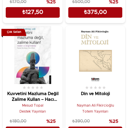
₺170,00
%25
₺500,00
%25
₺127,50
₺375,00
Çok Satan
★
★
★
★
★
★
★
★
★
★
Kuvvetini Mazluma Değil
Din ve Mitoloji
Zalime Kullan – Hacı
Bektaş Veli
Mesud Topal
Nayman Ali Fikircioğlu
Destek Yayınları
Totem Yayınları
₺180,00
%25
₺390,00
%25