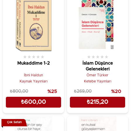
★
★
★
★
★
★
★
★
★
★
Mukaddime 1-2
İslam Düşünce
Gelenekleri
İbni Haldun
Ömer Türker
Kaynak Yayınları
Ketebe Yayınları
₺800,00
%25
₺269,00
%20
₺600,00
₺215,20
Çok Satan