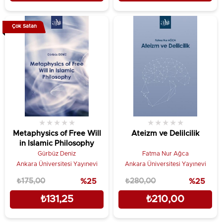
Çok Satan
★
★
★
★
★
★
★
★
★
★
Metaphysics of Free Will
Ateizm ve Delilcilik
in Islamic Philosophy
Gürbüz Deniz
Fatma Nur Ağca
Ankara Üniversitesi Yayınevi
Ankara Üniversitesi Yayınevi
₺175,00
%25
₺280,00
%25
₺131,25
₺210,00