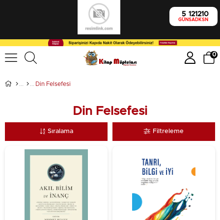
5
12
12
9
GÜN
SA
DK
SN
0
Din Felsefesi
Din Felsefesi
Sıralama
Filtreleme