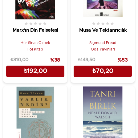
★
★
★
★
★
★
★
★
★
★
Marx’ın Din Felsefesi
Musa Ve Tektanrıcılık
Hür Sinan Özbek
Sıgmund Freud
Fol Kitap
Oda Yayınları
₺310,00
%38
₺149,50
%53
₺192,00
₺70,20