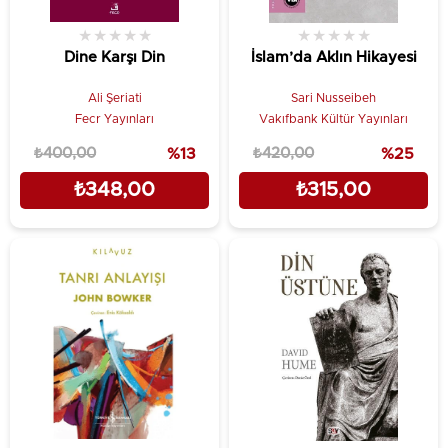
★
★
★
★
★
★
★
★
★
★
Dine Karşı Din
İslam’da Aklın Hikayesi
Ali Şeriati
Sari Nusseibeh
Fecr Yayınları
Vakıfbank Kültür Yayınları
₺400,00
%13
₺420,00
%25
₺348,00
₺315,00