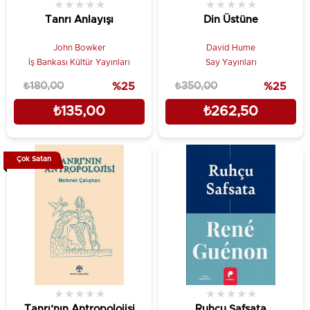
★
★
★
★
★
★
★
★
★
★
Tanrı Anlayışı
Din Üstüne
John Bowker
David Hume
İş Bankası Kültür Yayınları
Say Yayınları
₺180,00
%25
₺350,00
%25
₺135,00
₺262,50
Çok Satan
★
★
★
★
★
★
★
★
★
★
Tanrı’nın Antropolojisi
Ruhçu Safsata