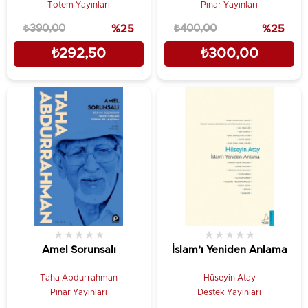
Totem Yayınları
Pınar Yayınları
₺390,00
%25
₺400,00
%25
₺292,50
₺300,00
★
★
★
★
★
★
★
★
★
★
Amel Sorunsalı
İslam’ı Yeniden Anlama
Taha Abdurrahman
Hüseyin Atay
Pınar Yayınları
Destek Yayınları