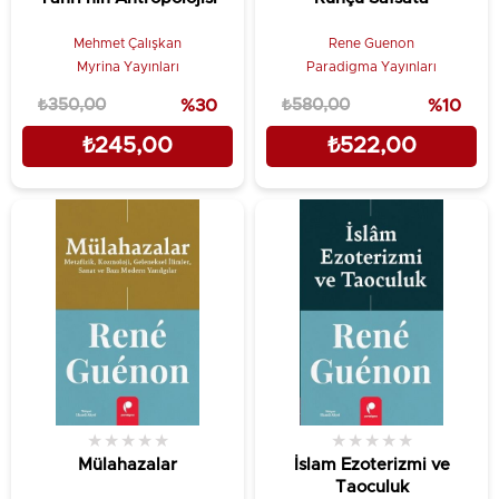
Mehmet Çalışkan
Rene Guenon
Myrina Yayınları
Paradigma Yayınları
₺350,00
%30
₺580,00
%10
₺245,00
₺522,00
★
★
★
★
★
★
★
★
★
★
Mülahazalar
İslam Ezoterizmi ve
Taoculuk