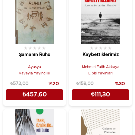
★
★
★
★
★
★
★
★
★
★
Şamanın Ruhu
Kaybettiklerimiz
Ayasya
Mehmet Fatih Akkaya
Vaveyla Yayıncılık
Elpis Yayınları
₺572,00
%20
₺159,00
%30
₺457,60
₺111,30