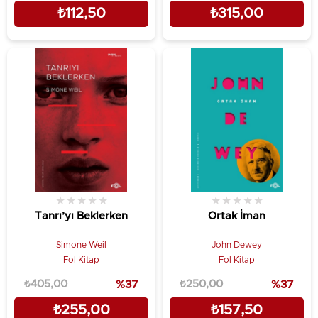
₺112,50
₺315,00
★
★
★
★
★
★
★
★
★
★
Tanrı’yı Beklerken
Ortak İman
Simone Weil
John Dewey
Fol Kitap
Fol Kitap
₺405,00
%37
₺250,00
%37
₺255,00
₺157,50