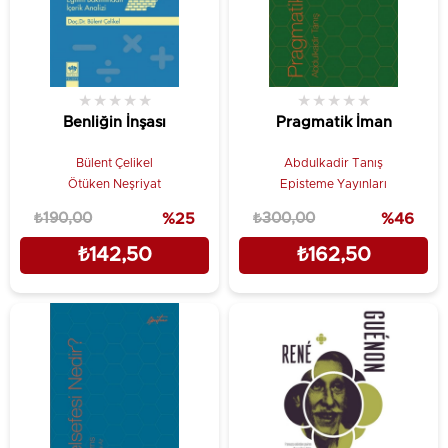
★
★
★
★
★
★
★
★
★
★
Benliğin İnşası
Pragmatik İman
Bülent Çelikel
Abdulkadir Tanış
Ötüken Neşriyat
Episteme Yayınları
₺190,00
%25
₺300,00
%46
₺142,50
₺162,50