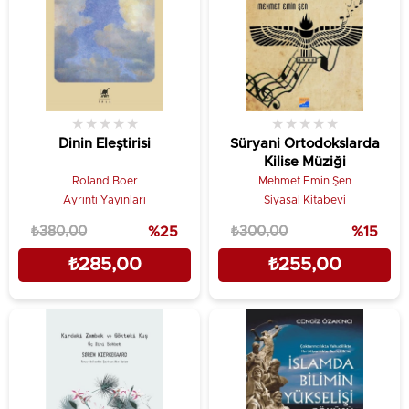
★
★
★
★
★
★
★
★
★
★
Dinin Eleştirisi
Süryani Ortodokslarda
Kilise Müziği
Roland Boer
Mehmet Emin Şen
Ayrıntı Yayınları
Siyasal Kitabevi
₺380,00
%25
₺300,00
%15
₺285,00
₺255,00