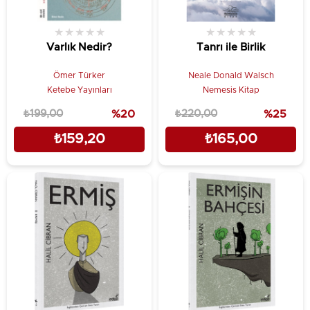
★
★
★
★
★
★
★
★
★
★
Varlık Nedir?
Tanrı ile Birlik
Ömer Türker
Neale Donald Walsch
Ketebe Yayınları
Nemesis Kitap
₺199,00
%20
₺220,00
%25
₺159,20
₺165,00