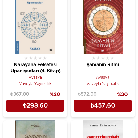
★
★
★
★
★
★
★
★
★
★
Narayana Felsefesi
Şamanın Ritmi
Upanişadları (4. Kitap)
Ayasya
Ayasya
Vaveyla Yayıncılık
Vaveyla Yayıncılık
₺367,00
%20
₺572,00
%20
₺293,60
₺457,60