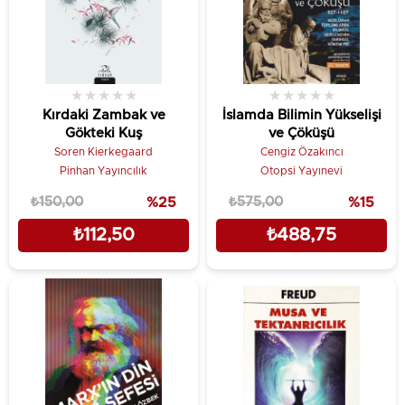
★
★
★
★
★
★
★
★
★
★
Kırdaki Zambak ve
İslamda Bilimin Yükselişi
Gökteki Kuş
ve Çöküşü
Soren Kierkegaard
Cengiz Özakıncı
Pinhan Yayıncılık
Otopsi Yayınevi
₺150,00
%25
₺575,00
%15
₺112,50
₺488,75