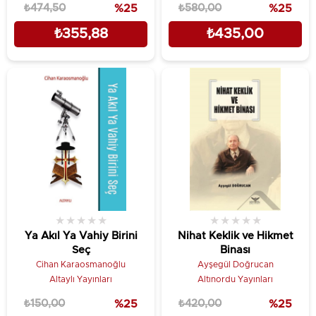
₺474,50
%25
₺580,00
%25
₺355,88
₺435,00
★
★
★
★
★
★
★
★
★
★
Ya Akıl Ya Vahiy Birini
Nihat Keklik ve Hikmet
Seç
Binası
Cihan Karaosmanoğlu
Ayşegül Doğrucan
Altaylı Yayınları
Altınordu Yayınları
₺150,00
%25
₺420,00
%25