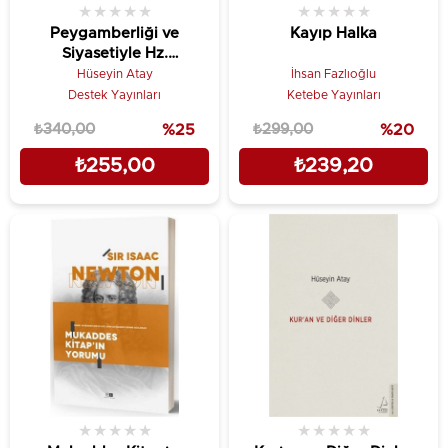
★
★
★
★
★
★
★
★
★
★
Peygamberliği ve
Kayıp Halka
Siyasetiyle Hz.
Muhammed
Hüseyin Atay
İhsan Fazlıoğlu
Destek Yayınları
Ketebe Yayınları
₺340,00
%25
₺299,00
%20
₺255,00
₺239,20
★
★
★
★
★
★
★
★
★
★