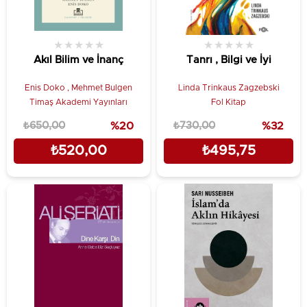
★
★
★
★
★
★
★
★
★
★
Akıl Bilim ve İnanç
Tanrı , Bilgi ve İyi
Enis Doko , Mehmet Bulgen
Linda Trinkaus Zagzebski
Timaş Akademi Yayınları
Fol Kitap
₺650,00
%20
₺730,00
%32
₺520,00
₺495,75