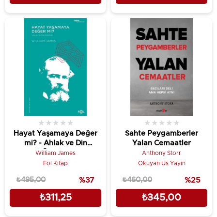
★
★
★
★
★
★
★
★
★
★
Hayat Yaşamaya Değer
Sahte Peygamberler
mi? - Ahlak ve Din
Yalan Cemaatler
Üzerine
William James
Anthony Storr
Fol Kitap
Okuyan Us Yayın
₺495,00
%37
₺460,00
%25
₺311,25
₺345,00