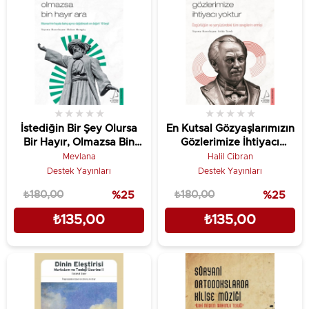
★
★
★
★
★
★
★
★
★
★
İstediğin Bir Şey Olursa
En Kutsal Gözyaşlarımızın
Bir Hayır, Olmazsa Bin
Gözlerimize İhtiyacı
Hayır Ara
Yoktur
Mevlana
Halil Cibran
Destek Yayınları
Destek Yayınları
₺180,00
%25
₺180,00
%25
₺135,00
₺135,00