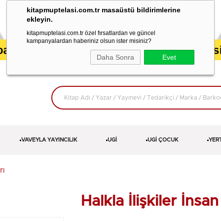
kitapmuptelasi.com.tr masaüstü bildirimlerine
ekleyin.
kitapmuptelasi.com.tr özel fırsatlardan ve güncel
kampanyalardan haberiniz olsun ister misiniz?
Daha Sonra
Evet
VAVEYLA YAYINCILIK
UGİ
UGİ ÇOCUK
YER
rı
Halkla İlişkiler İnsa