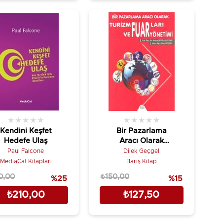
★
★
★
★
★
★
★
★
★
★
Kendini Keşfet
Bir Pazarlama
Hedefe Ulaş
Aracı Olarak
Turizm Fuarları ve
Paul Falcone
Dilek Geçgel
Fuar Yönetimi
MediaCat Kitapları
Barış Kitap
0,00
₺150,00
%25
%15
₺210,00
₺127,50