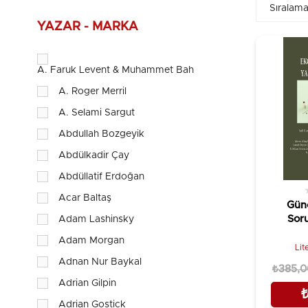
YAZAR - MARKA
A. Faruk Levent & Muhammet Bahadır
A. Roger Merril
A. Selami Sargut
Abdullah Bozgeyik
Abdülkadir Çay
Abdüllatif Erdoğan
Acar Baltaş
Gün
Soru
Adam Lashinsky
Adam Morgan
Lit
Adnan Nur Baykal
₺385,0
Adrian Gilpin
Adrian Gostick