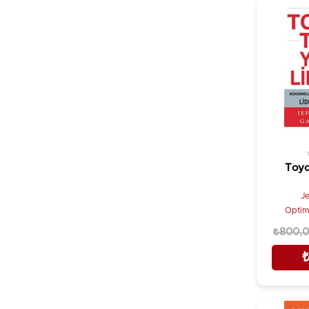
Beliz Dereli
Kaynak Yayınları
Benan Bilek
Klan Yayınları
Bernd Niquet
Kozmostar
Besim Eviz
Kriter Yayınevi
Beverly Kaye
Kuraldışı Yayınevi
Bıll Conaty
Küre Yayınları
Bilçin Tak
Ledo Yayıncılık
Bill Zanker
Literatür Yayınevi
Toyo
Birol Vural
Literatür Yayınevi (Akademik)
Biz Stone
Je
Literatürk Yayınevi
Optim
BJ Gallagher Hateley
Martı Yayınları
₺800,
Bob Whitman
MediaCat Kitapları
Brad Lee Thompson
Nesil Yayınları
Brent Bost
Nobel Akademik Yayıncılık
Brette Mcwhorter Sember
Nobel Bilimsel Eserler