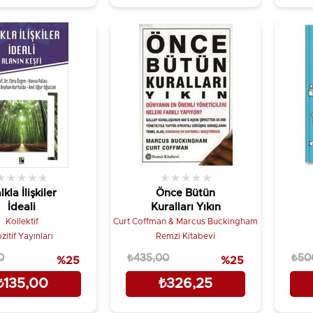
★
★
★
★
★
★
★
★
★
★
lkla İlişkiler
Önce Bütün
İdeali
Kuralları Yıkın
D
Kollektif
Curt Coffman & Marcus Buckingham
zitif Yayınları
Remzi Kitabevi
0
₺435,00
₺50
%25
%25
₺135,00
₺326,25