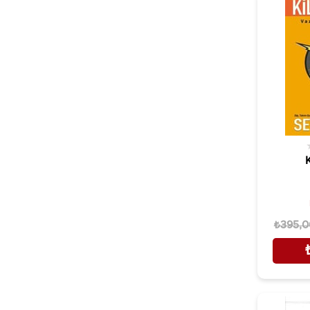
Brian Tracy
Nota Bene Yayınları
Brook Manville
NTV Yayınları
Bryan E. Robinson
ODTÜ Geliştirme Vakfı Yayıncılık
Burçak Şentürk
Okuyan Us Yayın
Bülent Şenver
Optimist Yayın Dağıtım
C. C. Chapman
Orion Kitabevi
C. Davis Fogg
Ozan Yayıncılık
C. Ray Johnson
Palme Yayıncılık (Akademik)
Canan Çetin
Paloma Yayınevi
Canan Nur Karabey
Pan Yayıncılık
₺395,0
Canan Özlem Gözcü
Pearson Çocuk Kitapları
Carmine Gallo
Pearson Education Yayıncılık
Carolyn Boyes
Pearson Higher Education
Catherine Kaputa
Pegasus Yayınları