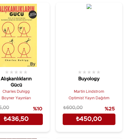
★
★
★
★
★
★
★
★
★
★
Alışkanlıkların
Buyology
Gücü
Charles Duhigg
Martin Lindstrom
Boyner Yayınları
Optimist Yayın Dağıtım
5,00
₺600,00
%10
%25
₺436,50
₺450,00