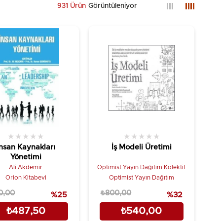
931 Ürün
★
★
★
★
★
★
★
★
★
★
İnsan Kaynakları
İş Modeli Üretimi
Yönetimi
Ali Akdemir
Optimist Yayın Dağıtım Kolektif
Orion Kitabevi
Optimist Yayın Dağıtım
0,00
₺800,00
%25
%32
₺487,50
₺540,00