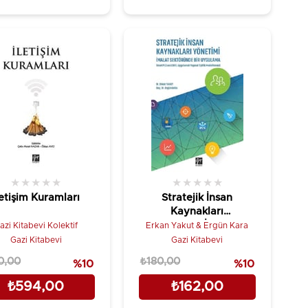
★
★
★
★
★
★
★
★
★
★
letişim Kuramları
Stratejik İnsan
Kaynakları
Yönetimi İmalat
azi Kitabevi Kolektif
Erkan Yakut & Ergün Kara
Sektöründe Bir
Gazi Kitabevi
Gazi Kitabevi
Uygulama
0,00
₺180,00
%10
%10
₺594,00
₺162,00