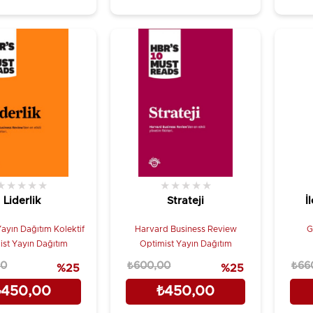
★
★
★
★
★
★
★
★
★
★
Liderlik
Strateji
İ
ayın Dağıtım Kolektif
Harvard Business Review
G
ist Yayın Dağıtım
Optimist Yayın Dağıtım
00
₺600,00
₺66
%25
%25
₺450,00
₺450,00