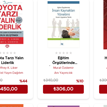
★
★
★
★
★
★
★
★
★
★
ta Tarzı Yalın
Eğitim
H
Liderlik
Örgütlerinde
İnsan Kaynakları
ffrey K. Liker
Murat Özdemir
Yönetimi
ist Yayın Dağıtım
Anı Yayıncılık
00
₺340,00
₺30
%44
%10
₺450,00
₺306,00