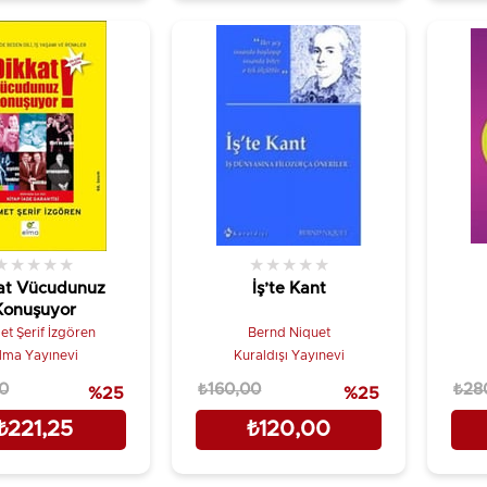
★
★
★
★
★
★
★
★
★
★
at Vücudunuz
İş’te Kant
Konuşuyor
t Şerif İzgören
Bernd Niquet
lma Yayınevi
Kuraldışı Yayınevi
0
₺160,00
₺28
%25
%25
₺221,25
₺120,00