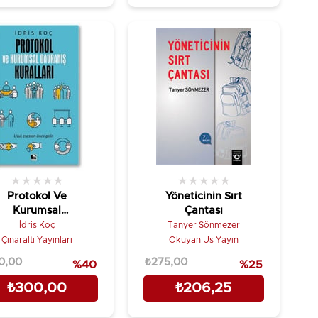
★
★
★
★
★
★
★
★
★
★
Protokol Ve
Yöneticinin Sırt
Kurumsal
Çantası
avranış Kuralları
İdris Koç
Tanyer Sönmezer
Çınaraltı Yayınları
Okuyan Us Yayın
0,00
₺275,00
%40
%25
₺300,00
₺206,25