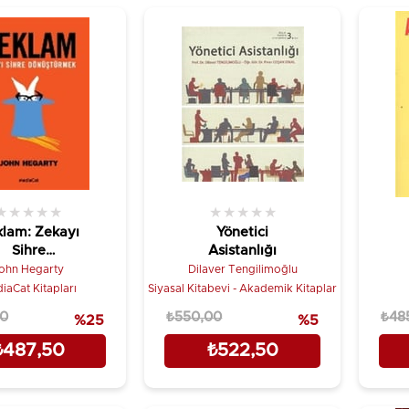
★
★
★
★
★
★
★
★
★
★
lam: Zekayı
Yönetici
Sihre
Asistanlığı
önüştürmek
ohn Hegarty
Dilaver Tengilimoğlu
iaCat Kitapları
Siyasal Kitabevi - Akademik Kitaplar
00
₺550,00
₺48
%25
%5
₺487,50
₺522,50