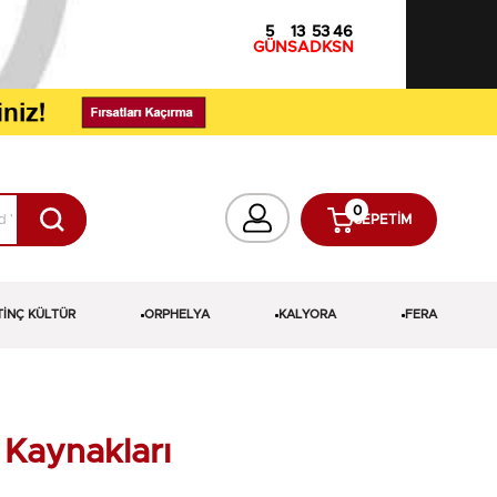
5
13
53
44
GÜN
SA
DK
SN
0
SEPETIM
TİNÇ KÜLTÜR
ORPHELYA
KALYORA
FERA
n Kaynakları