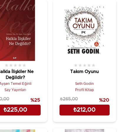
★
★
★
★
★
★
★
★
★
★
alkla İlişkiler Ne
Takım Oyunu
Değildir?
Ayşen Temel Eğinli
Seth Godin
Say Yayınları
Profil Kitap
0,00
₺265,00
%25
%20
₺225,00
₺212,00