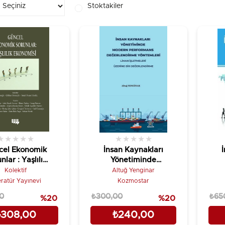
Stoktakiler
★
★
★
★
★
★
★
★
★
★
cel Ekonomik
İnsan Kaynakları
nlar : Yaşlılık
Yönetiminde
Ekonomisi
Modern
Kolektif
Altuğ Yenginar
Performans
eratür Yayınevi
Kozmostar
Değerlendirme
0
₺300,00
₺65
%20
%20
Yöntemleri
₺308,00
₺240,00