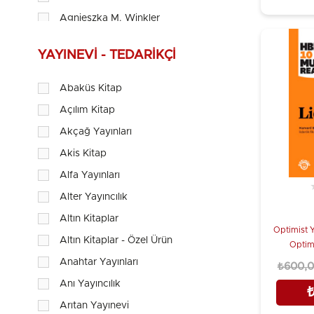
Agnieszka M. Winkler
Ahmet Kovancı, Dr.
YAYINEVI - TEDARIKÇI
Ahmet Şerif İzgören
Akın Başal
Abaküs Kitap
Al Pittampalli
Açılım Kitap
Al Ries
Akçağ Yayınları
Alan Axelrod
Akis Kitap
Albert J. Bernstein
Alfa Yayınları
Albert Laszlo Barabasi
Alter Yayıncılık
Alexander Kjerulf
Altın Kitaplar
Optimist Y
Ali Akdemir
Altın Kitaplar - Özel Ürün
Optim
Ali Coşkun
Anahtar Yayınları
₺600,
Ali Dölek
Anı Yayıncılık
Ali Özergin
Arıtan Yayınevi