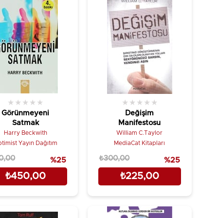
★
★
★
★
★
★
★
★
★
★
Görünmeyeni
Değişim
Satmak
Manifestosu
Harry Beckwith
William C.Taylor
timist Yayın Dağıtım
MediaCat Kitapları
0,00
₺300,00
%25
%25
₺450,00
₺225,00