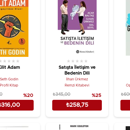
★
★
★
★
★
★
★
★
★
★
Kilit Adam
Satışta İletişim ve
Bedenin Dili
Seth Godin
İlhan Ürkmez
Profil Kitap
Remzi Kitabevi
Op
0
₺345,00
₺60
%20
%25
₺316,00
₺258,75