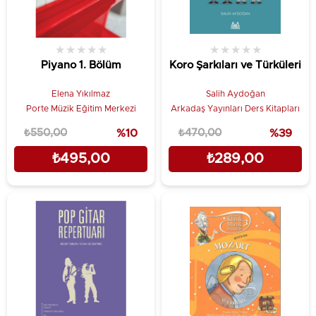
★
★
★
★
★
★
★
★
★
★
Piyano 1. Bölüm
Koro Şarkıları ve Türküleri
Elena Yıkılmaz
Salih Aydoğan
Porte Müzik Eğitim Merkezi
Arkadaş Yayınları Ders Kitapları
₺550,00
%10
₺470,00
%39
₺495,00
₺289,00