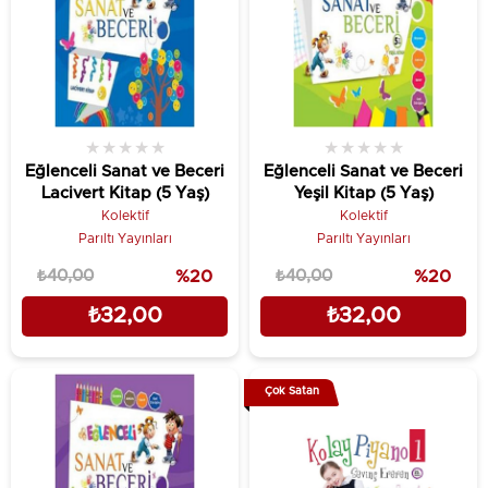
★
★
★
★
★
★
★
★
★
★
Eğlenceli Sanat ve Beceri
Eğlenceli Sanat ve Beceri
Lacivert Kitap (5 Yaş)
Yeşil Kitap (5 Yaş)
Kolektif
Kolektif
Parıltı Yayınları
Parıltı Yayınları
₺40,00
%20
₺40,00
%20
₺32,00
₺32,00
Çok Satan