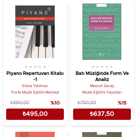
★
★
★
★
★
★
★
★
★
★
Piyano Repertuvarı Kitabı
Batı Müziğinde Form Ve
-1
Analiz
Elena Yıkılmaz
Mesruh Savaş
Porte Müzik Eğitim Merkezi
Müzik Eğitimi Yayınları
₺550,00
%10
₺750,00
%15
₺495,00
₺637,50