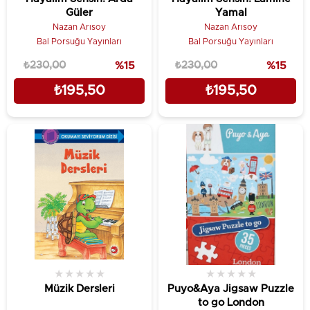
Güler
Yamal
Nazan Arısoy
Nazan Arısoy
Bal Porsuğu Yayınları
Bal Porsuğu Yayınları
₺230,00
%15
₺230,00
%15
₺195,50
₺195,50
★
★
★
★
★
★
★
★
★
★
Müzik Dersleri
Puyo&Aya Jigsaw Puzzle
to go London