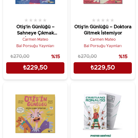
★
★
★
★
★
★
★
★
★
★
Otiş’in Günlüğü –
Otiş’in Günlüğü – Doktora
Sahneye Çıkmak
Gitmek İstemiyor
İstemiyor
Carmen Mateo
Carmen Mateo
Bal Porsuğu Yayınları
Bal Porsuğu Yayınları
₺270,00
%15
₺270,00
%15
₺229,50
₺229,50