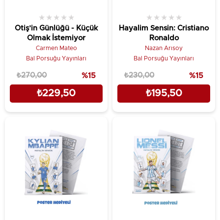
★
★
★
★
★
★
★
★
★
★
Otiş’in Günlüğü - Küçük
Hayalim Sensin: Cristiano
Olmak İstemiyor
Ronaldo
Carmen Mateo
Nazan Arısoy
Bal Porsuğu Yayınları
Bal Porsuğu Yayınları
₺270,00
%15
₺230,00
%15
₺229,50
₺195,50