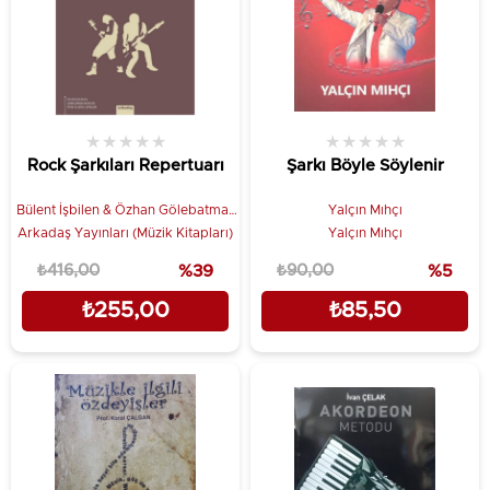
★
★
★
★
★
★
★
★
★
★
Rock Şarkıları Repertuarı
Şarkı Böyle Söylenir
Bülent İşbilen & Özhan Gölebatmaz
Yalçın Mıhçı
& Güray Demir
Arkadaş Yayınları (Müzik Kitapları)
Yalçın Mıhçı
₺416,00
%39
₺90,00
%5
₺255,00
₺85,50