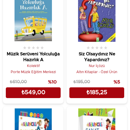
★
★
★
★
★
★
★
★
★
★
Müzik Serüveni Yolculuğa
Siz Olsaydınız Ne
Hazırlık A
Yapardınız?
Kolektif
Nur İçözü
Porte Müzik Eğitim Merkezi
Altın Kitaplar - Özel Ürün
₺610,00
%10
₺195,00
%5
₺549,00
₺185,25