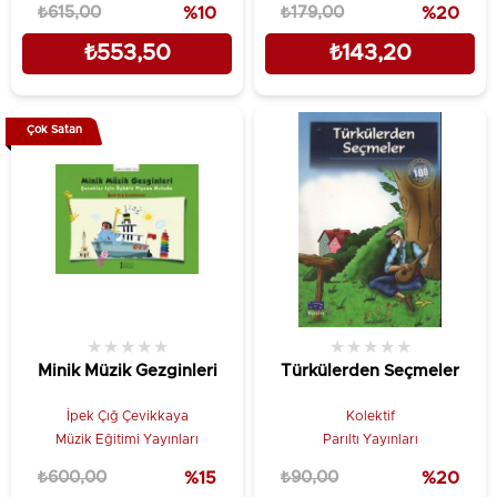
₺615,00
%10
₺179,00
%20
₺553,50
₺143,20
Çok Satan
★
★
★
★
★
★
★
★
★
★
Minik Müzik Gezginleri
Türkülerden Seçmeler
İpek Çığ Çevikkaya
Kolektif
Müzik Eğitimi Yayınları
Parıltı Yayınları
₺600,00
%15
₺90,00
%20