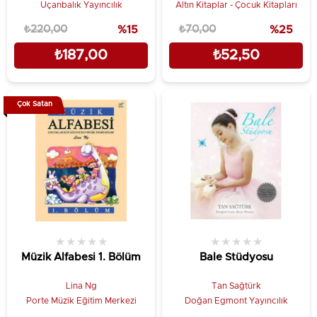
Uçanbalık Yayıncılık
Altın Kitaplar - Çocuk Kitapları
₺220,00
%15
₺70,00
%25
₺187,00
₺52,50
Çok Satan
★
★
★
★
★
★
★
★
★
★
Müzik Alfabesi 1. Bölüm
Bale Stüdyosu
Lina Ng
Tan Sağtürk
Porte Müzik Eğitim Merkezi
Doğan Egmont Yayıncılık