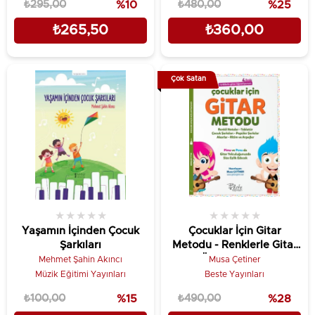
₺295,00
%10
₺480,00
%25
₺265,50
₺360,00
Çok Satan
★
★
★
★
★
★
★
★
★
★
Yaşamın İçinden Çocuk
Çocuklar İçin Gitar
Şarkıları
Metodu - Renklerle Gitar
Öğreniyorum
Mehmet Şahin Akıncı
Musa Çetiner
Müzik Eğitimi Yayınları
Beste Yayınları
₺100,00
%15
₺490,00
%28