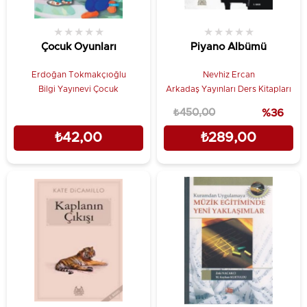
★
★
★
★
★
★
★
★
★
★
Çocuk Oyunları
Piyano Albümü
Erdoğan Tokmakçıoğlu
Nevhiz Ercan
Bilgi Yayınevi Çocuk
Arkadaş Yayınları Ders Kitapları
₺450,00
%36
₺42,00
₺289,00