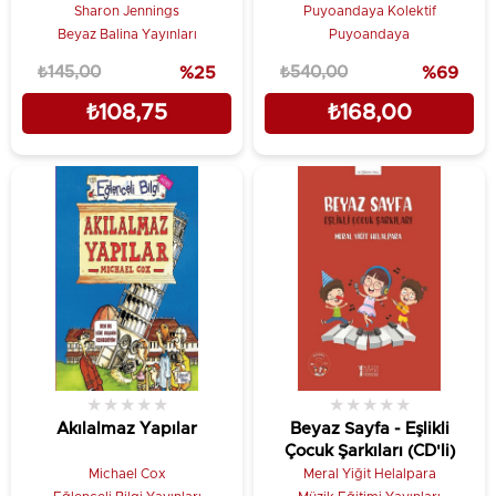
Sharon Jennings
Puyoandaya Kolektif
Beyaz Balina Yayınları
Puyoandaya
₺145,00
%25
₺540,00
%69
₺108,75
₺168,00
★
★
★
★
★
★
★
★
★
★
Akılalmaz Yapılar
Beyaz Sayfa - Eşlikli
Çocuk Şarkıları (CD'li)
Michael Cox
Meral Yiğit Helalpara