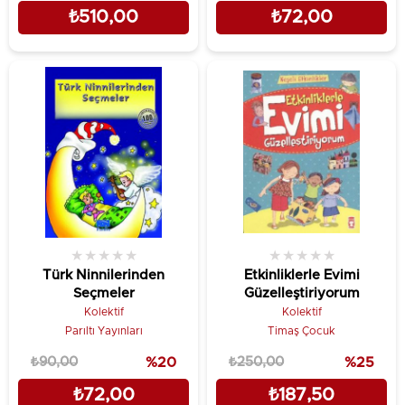
₺510,00
₺72,00
★
★
★
★
★
★
★
★
★
★
Türk Ninnilerinden
Etkinliklerle Evimi
Seçmeler
Güzelleştiriyorum
Kolektif
Kolektif
Parıltı Yayınları
Timaş Çocuk
₺90,00
%20
₺250,00
%25
₺72,00
₺187,50