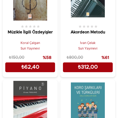
★
★
★
★
★
★
★
★
★
★
Müzikle İlgili Özdeyişler
Akordeon Metodu
Koral Çalgan
İvan Çelak
Sun Yayınevi
Sun Yayınevi
₺150,00
%58
₺800,00
%61
₺62,40
₺312,00