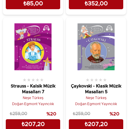
₺85,00
₺352,00
★
★
★
★
★
★
★
★
★
★
Strauss - Kalsik Müzik
Çaykovski - Klasik Müzik
Masalları 7
Masalları 5
Neşe Türkeş
Neşe Türkeş
Doğan Egmont Yayıncılık
Doğan Egmont Yayıncılık
₺259,00
%20
₺259,00
%20
₺207,20
₺207,20