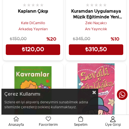
★
★
★
★
★
★
★
★
★
★
Kaplanın Çıkışı
Kuramdan Uygulamaya
Müzik Eğitiminde Yeni
Yaklaşımlar
Kate DiCamillo
Zeki Naçakcı
Arkadaş Yayınları
Anı Yayıncılık
₺150,00
%20
₺345,00
%10
₺120,00
₺310,50
Çerez Kullanımı
Sizlere en iyi alışveriş deneyimini sunabilmek adına
sitemizde çerezler(cookies) kullanmaktayız.
Anasayfa
Favorilerim
Sepetim
Üye Girişi
★
★
★
★
★
★
★
★
★
★