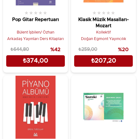
★
★
★
★
★
★
★
★
★
★
Pop Gitar Repertuarı
Klasik Müzik Masalları-
Mozart
Bülent İşbilen/ Özhan
Kollektif
Arkadaş Yayınları Ders Kitapları
Doğan Egmont Yayıncılık
₺644,80
%42
₺259,00
%20
₺374,00
₺207,20