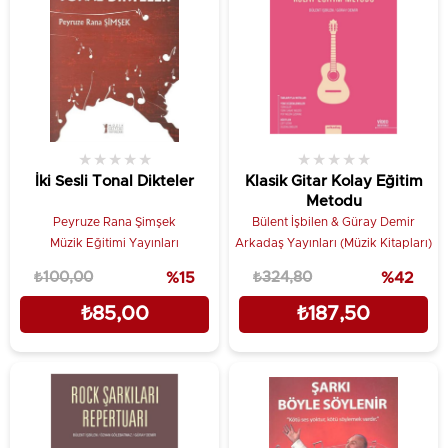
★
★
★
★
★
★
★
★
★
★
İki Sesli Tonal Dikteler
Klasik Gitar Kolay Eğitim
Metodu
Peyruze Rana Şimşek
Bülent İşbilen & Güray Demir
Müzik Eğitimi Yayınları
Arkadaş Yayınları (Müzik Kitapları)
₺100,00
%15
₺324,80
%42
₺85,00
₺187,50