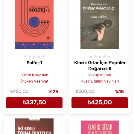
★
★
★
★
★
★
★
★
★
★
Solfej-1
Klasik Gitar İçin Popüler
Dağarcık II
Bülent Kılıçaslan
Yakup Kıvrak
Ötüken Neşriyat
Müzik Eğitimi Yayınları
₺450,00
%25
₺500,00
%15
₺337,50
₺425,00