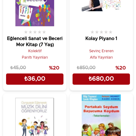
★
★
★
★
★
★
★
★
★
★
Eğlenceli Sanat ve Beceri
Kolay Piyano 1
Mor Kitap (7 Yaş)
Kolektif
Sevinç Ereren
Parıltı Yayınları
Alfa Yayınları
₺45,00
%20
₺850,00
%20
₺36,00
₺680,00