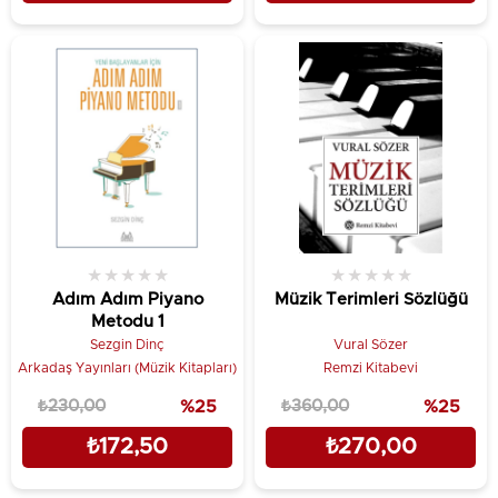
★
★
★
★
★
★
★
★
★
★
Adım Adım Piyano
Müzik Terimleri Sözlüğü
Metodu 1
Sezgin Dinç
Vural Sözer
Arkadaş Yayınları (Müzik Kitapları)
Remzi Kitabevi
₺230,00
%25
₺360,00
%25
₺172,50
₺270,00