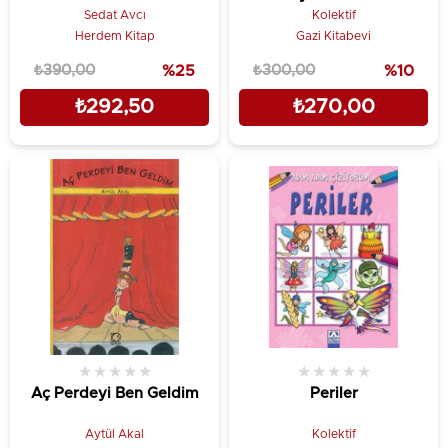
Sedat Avcı
Kolektif
Herdem Kitap
Gazi Kitabevi
₺390,00
%25
₺300,00
%10
₺292,50
₺270,00
★
★
★
★
★
★
★
★
★
★
Aç Perdeyi Ben Geldim
Periler
Aytül Akal
Kolektif