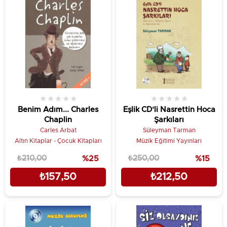
★
★
★
★
★
★
★
★
★
★
Benim Adım... Charles
Eşlik CD’li Nasrettin Hoca
Chaplin
Şarkıları
Carles Arbat
Süleyman Tarman
Altın Kitaplar - Çocuk Kitapları
Müzik Eğitimi Yayınları
₺210,00
%25
₺250,00
%15
₺157,50
₺212,50