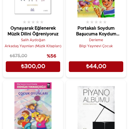
★
★
★
★
★
★
★
★
★
★
Oynayarak Eğlenerek
Portakalı Soydum
Müzik Dilini Öğreniyoruz
Başucuma Koydum
(Tekerlemeler)
Salih Aydoğan
Derleme
Arkadaş Yayınları (Müzik Kitapları)
Bilgi Yayınevi Çocuk
₺675,00
%56
₺300,00
₺44,00