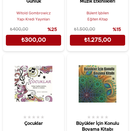
Günlük
Müzik Etkinlikleri
Witold Gombrowicz
Bülent İşbilen
Yapı Kredi Yayınları
Eğiten Kitap
₺400,00
%25
₺1.500,00
%15
₺300,00
₺1.275,00
★
★
★
★
★
★
★
★
★
★
Çocuklar
Büyükler İçin Konulu
Boyama Kitabı