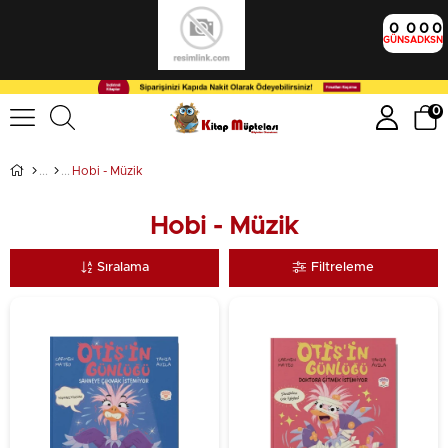
0
0
0
0
GÜN
SA
DK
SN
0
Hobi - Müzik
Hobi - Müzik
Sıralama
Filtreleme