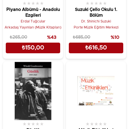
★
★
★
★
★
★
★
★
★
★
Piyano Albümü - Anadolu
Suzuki Çello Okulu 1.
Ezgileri
Bölüm
Erdal Tuğcular
Dr. Shinichi Suzuki
Arkadaş Yayınları (Müzik Kitapları)
Porte Müzik Eğitim Merkezi
₺265,00
%43
₺685,00
%10
₺150,00
₺616,50
★
★
★
★
★
★
★
★
★
★