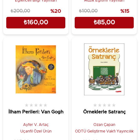
Eğlenceli Bilgi Yayınları
Müzik Eğitimi Yayınları
₺200,00
%20
₺100,00
%15
₺160,00
₺85,00
★
★
★
★
★
★
★
★
★
★
İlham Perileri: Van Gogh
Örneklerle Satranç
Ayfer V. Artaç
Ozan Çapan
Uçanfil Özel Ürün
ODTÜ Geliştirme Vakfı Yayıncılık