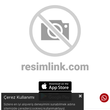
Çerez Kullanımı
Sizlere en iyi alışveriş deneyimini sunabilmek adına
sitemizde çerezler(cookies) kullanmaktayız.