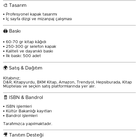
🎨 Tasarım
• Profesyonel kapak tasarımı
• İç sayfa dizgi ve mizanpaj çalışması
🖨️ Baskı
• 60-70 gr kitap kâğıdı
• 250-300 gr selefon kapak
• Kaliteli ve dayanıklı baskı
• İlk baskı: 500 adet
🌍 Satış & Dağıtım
Kitabınız;
D&R, Kitapyurdu, BKM Kitap, Amazon, Trendyol, Hepsiburada, Kitap
Müptelası ve seçkin satış platformlarında yer alır.
🧾 ISBN & Bandrol
• ISBN işlemleri
• Kültür Bakanlığı kayıtları
• Bandrol işlemleri
Tarafımızca yapılmaktadır.
🎥 Tanıtım Desteği