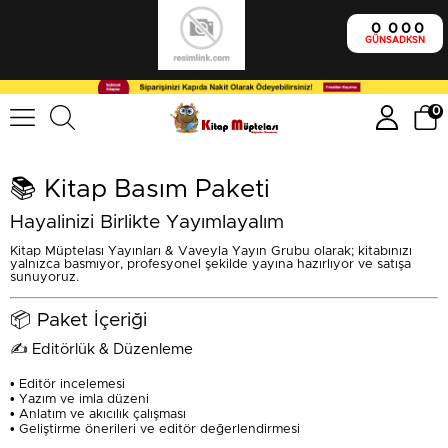
0
0
0
0
GÜN
SA
DK
SN
0
📚 Kitap Basım Paketi
Hayalinizi Birlikte Yayımlayalım
Kitap Müptelası Yayınları & Vaveyla Yayın Grubu olarak; kitabınızı
yalnızca basmıyor, profesyonel şekilde yayına hazırlıyor ve satışa
sunuyoruz.
📦 Paket İçeriği
✍️ Editörlük & Düzenleme
• Editör incelemesi
• Yazım ve imla düzeni
• Anlatım ve akıcılık çalışması
• Geliştirme önerileri ve editör değerlendirmesi