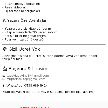
• Sosyal medya görselleri
• Reels videolar
• Dijital tanıtım çalışmaları
📦 Yazara Özel Avantajlar
• Yazara ücretsiz kitap gönderimi
• Kitap alışlarında %70’e varan indirim
• Satış bilgilerine şeffaf erişim
• Fuar ve imza günü desteği
🚫 Gizli Ücret Yok
Sözleşme dışında ek ücret, sürpriz ödeme veya yenileme bedeli
talep edilmez.
📩 Başvuru & İletişim
📧
vaveylayayincilik@gmail.com
📧
muptelasikitap@gmail.com
📱 WhatsApp: 0538 689 19 24
Kitap dosyanızı gönderin, yayın sürecinizi birlikte planlayalım.