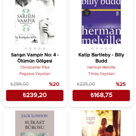
★
★
★
★
★
★
★
★
★
★
Sarışın Vampir No: 4 -
Katip Bartleby - Billy
Ölümün Gölgesi
Budd
Christopher Pike
Herman Melville
Pegasus Yayınları
Timaş Yayınları
₺299,00
%20
₺225,00
%25
₺239,20
₺168,75