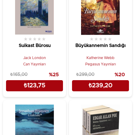
★
★
★
★
★
★
★
★
★
★
Suikast Bürosu
Büyükannemin Sandığı
Jack London
Katherine Webb
Can Yayınları
Pegasus Yayınları
₺165,00
%25
₺299,00
%20
₺123,75
₺239,20