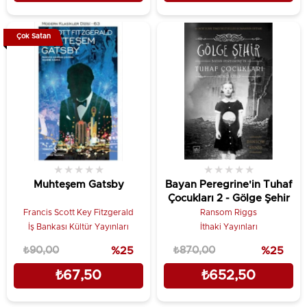
Çok Satan
★
★
★
★
★
★
★
★
★
★
Muhteşem Gatsby
Bayan Peregrine'in Tuhaf
Çocukları 2 - Gölge Şehir
Francis Scott Key Fitzgerald
Ransom Riggs
İş Bankası Kültür Yayınları
İthaki Yayınları
₺90,00
%25
₺870,00
%25
₺67,50
₺652,50