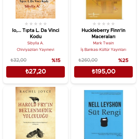
★
★
★
★
★
★
★
★
★
★
Io,... Tıpta L. Da Vinci
Huckleberry Finn'in
Kodu
Maceraları
Sibylla A.
Mark Twain
Chiviyazıları Yayınevi
İş Bankası Kültür Yayınları
₺32,00
%15
₺260,00
%25
₺27,20
₺195,00