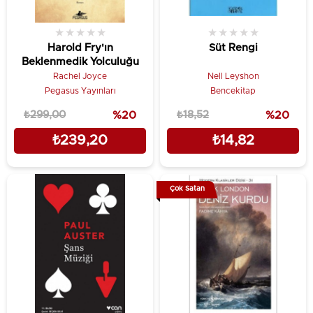
★
★
★
★
★
★
★
★
★
★
Harold Fry'ın
Süt Rengi
Beklenmedik Yolculuğu
Rachel Joyce
Nell Leyshon
Pegasus Yayınları
Bencekitap
₺299,00
%20
₺18,52
%20
₺239,20
₺14,82
Çok Satan