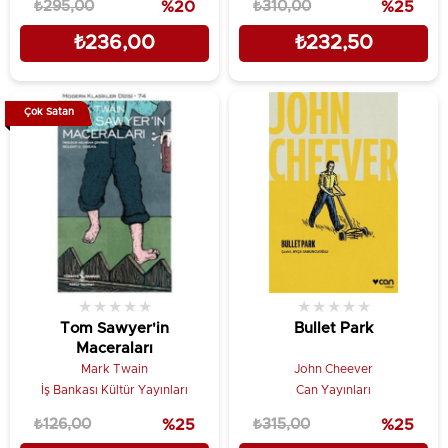
₺295,00
%20
₺310,00
%25
₺236,00
₺232,50
Çok Satan
★
★
★
★
★
★
★
★
★
★
Tom Sawyer'in
Bullet Park
Maceraları
Mark Twain
John Cheever
İş Bankası Kültür Yayınları
Can Yayınları
₺126,00
%25
₺315,00
%25