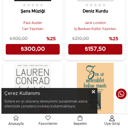
★
★
★
★
★
★
★
★
★
★
Şans Müziği
Deniz Kurdu
Paul Auster
Jack London
Can Yayınları
İş Bankası Kültür Yayınları
₺400,00
%25
₺210,00
%25
₺300,00
₺157,50
Çerez Kullanımı
Sizlere en iyi alışveriş deneyimini sunabilmek adına
sitemizde çerezler(cookies) kullanmaktayız.
Anasayfa
Favorilerim
Sepetim
Üye Girişi
★
★
★
★
★
★
★
★
★
★