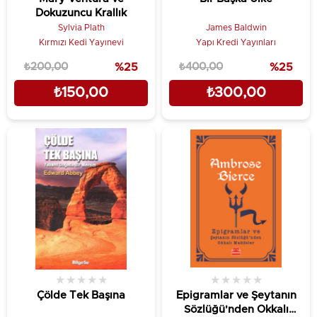
Dokuzuncu Krallık
Sylvia Plath
James Baldwin
Kırmızı Kedi Yayınevi
Yapı Kredi Yayınları
₺200,00
%25
₺400,00
%25
₺150,00
₺300,00
★
★
★
★
★
★
★
★
★
★
Çölde Tek Başına
Epigramlar ve Şeytanın
Sözlüğü'nden Okkalı