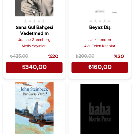
★
★
★
★
★
★
★
★
★
★
Sana Gül Bahçesi
Beyaz Diş
Vadetmedim
Joanne Greenberg
Jack London
Metis Yayınları
Akıl Çelen Kitaplar
₺425,00
%20
₺200,00
%20
₺340,00
₺160,00