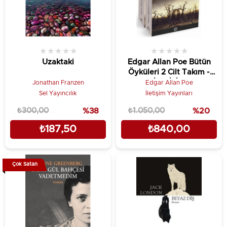
★
★
★
★
★
★
★
★
★
★
Uzaktaki
Edgar Allan Poe Bütün
Öyküleri 2 Cilt Takım -
İLETİŞİM
Jonathan Franzen
Edgar Allan Poe
Sel Yayıncılık
İletişim Yayınları
₺300,00
%38
₺1.050,00
%20
₺187,50
₺840,00
Çok Satan