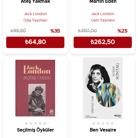
Ateş Yakmak
Martin Eden
Jack London
Jack London
Oda Yayınları
Cem Yayınevi
₺99,50
%35
₺350,00
%25
₺64,80
₺262,50
★
★
★
★
★
★
★
★
★
★
Seçilmiş Öyküler
Ben Vesaire