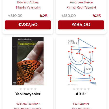
Maddeler
Edward Abbey
Ambrose Bierce
BilgeSu Yayıncılık
Kırmızı Kedi Yayınevi
₺310,00
%25
₺180,00
%25
₺232,50
₺135,00
★
★
★
★
★
★
★
★
★
★
Yenilmeyenler
4 3 2 1
William Faulkner
Paul Auster