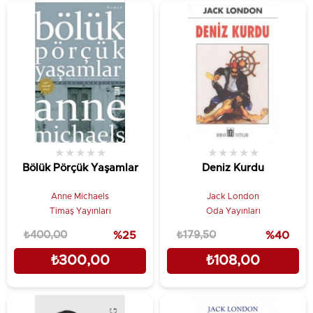
★
★
★
★
★
★
★
★
★
★
Bölük Pörçük Yaşamlar
Deniz Kurdu
Anne Michaels
Jack London
Timaş Yayınları
Oda Yayınları
₺400,00
%25
₺179,50
%40
₺300,00
₺108,00