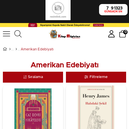
7
9
13
21
GÜN
SA
DK
SN
0
Amerikan Edebiyatı
Amerikan Edebiyatı
Sıralama
Filtreleme