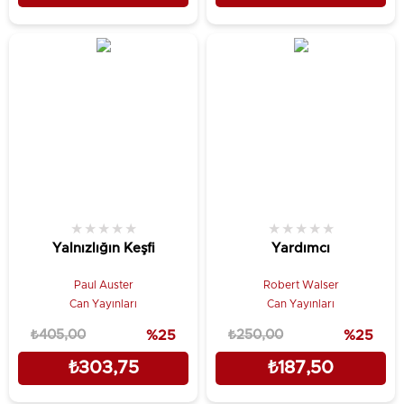
★
★
★
★
★
★
★
★
★
★
Yalnızlığın Keşfi
Yardımcı
Paul Auster
Robert Walser
Can Yayınları
Can Yayınları
₺405,00
%25
₺250,00
%25
₺303,75
₺187,50