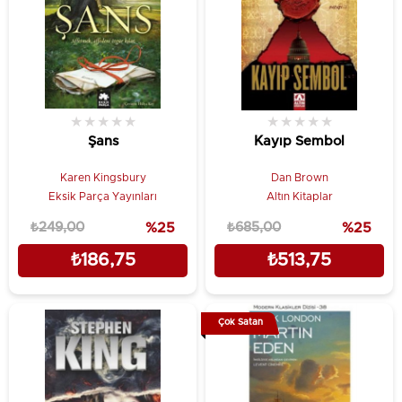
★
★
★
★
★
★
★
★
★
★
Şans
Kayıp Sembol
Karen Kingsbury
Dan Brown
Eksik Parça Yayınları
Altın Kitaplar
₺249,00
%25
₺685,00
%25
₺186,75
₺513,75
Çok Satan