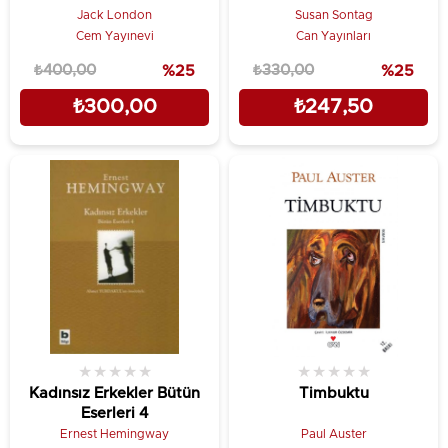
Jack London
Susan Sontag
Cem Yayınevi
Can Yayınları
₺400,00
%25
₺330,00
%25
₺300,00
₺247,50
★
★
★
★
★
★
★
★
★
★
Kadınsız Erkekler Bütün
Timbuktu
Eserleri 4
Ernest Hemingway
Paul Auster