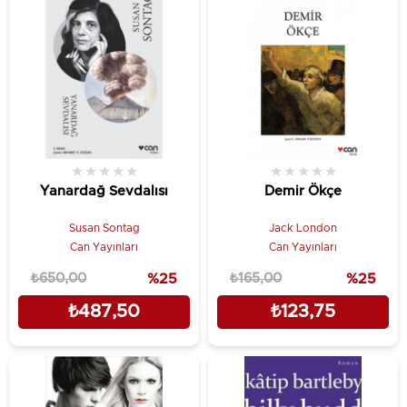
★
★
★
★
★
★
★
★
★
★
Yanardağ Sevdalısı
Demir Ökçe
Susan Sontag
Jack London
Can Yayınları
Can Yayınları
₺650,00
%25
₺165,00
%25
₺487,50
₺123,75