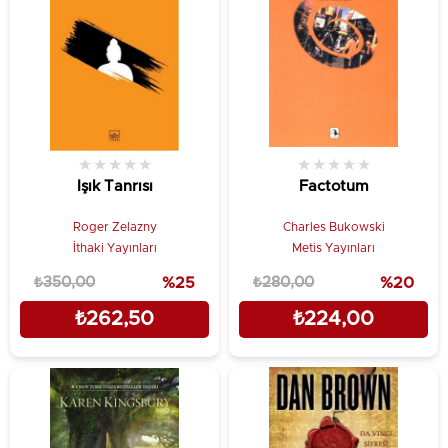
★
★
★
★
★
★
★
★
★
★
Işık Tanrısı
Factotum
Roger Zelazny
Charles Bukowski
İthaki Yayınları
Metis Yayınları
₺350,00
%25
₺280,00
%20
₺262,50
₺224,00