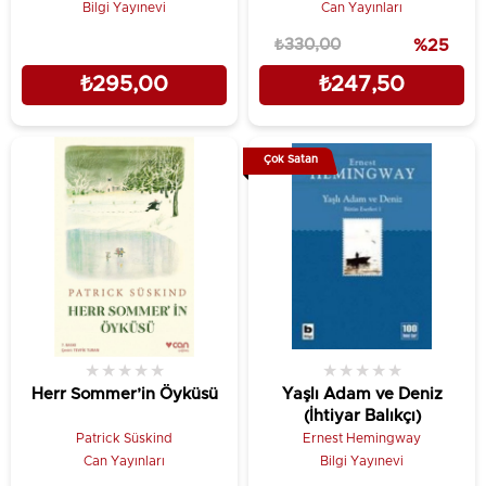
Bilgi Yayınevi
Can Yayınları
₺330,00
%25
₺295,00
₺247,50
Çok Satan
★
★
★
★
★
★
★
★
★
★
Herr Sommer’in Öyküsü
Yaşlı Adam ve Deniz
(İhtiyar Balıkçı)
Patrick Süskind
Ernest Hemingway
Can Yayınları
Bilgi Yayınevi