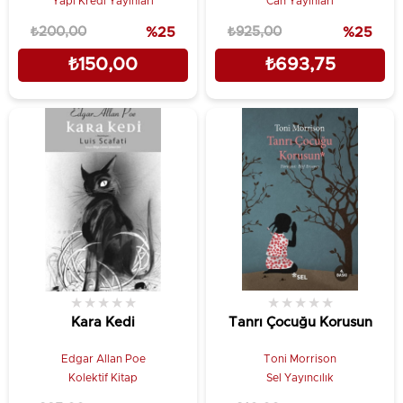
Yapı Kredi Yayınları
Can Yayınları
₺200,00
%25
₺925,00
%25
₺150,00
₺693,75
★
★
★
★
★
★
★
★
★
★
Kara Kedi
Tanrı Çocuğu Korusun
Edgar Allan Poe
Toni Morrison
Kolektif Kitap
Sel Yayıncılık