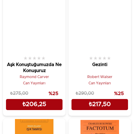
★
★
★
★
★
★
★
★
★
★
Aşk Konuştuğumuzda Ne
Gezinti
Konuşuruz
Raymond Carver
Robert Walser
Can Yayınları
Can Yayınları
₺275,00
%25
₺290,00
%25
₺206,25
₺217,50