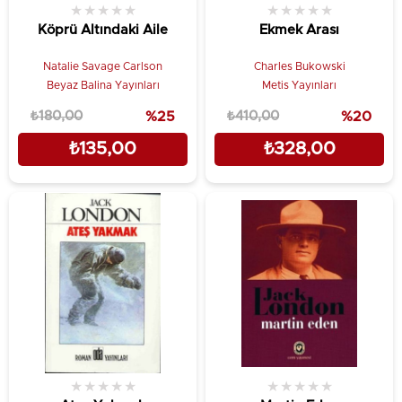
★
★
★
★
★
★
★
★
★
★
Köprü Altındaki Aile
Ekmek Arası
Natalie Savage Carlson
Charles Bukowski
Beyaz Balina Yayınları
Metis Yayınları
₺180,00
%25
₺410,00
%20
₺135,00
₺328,00
★
★
★
★
★
★
★
★
★
★