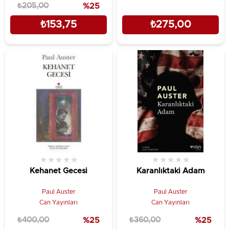
₺205,00
%25
₺153,75
₺275,00
★
★
★
★
★
★
★
★
★
★
Kehanet Gecesi
Karanlıktaki Adam
Paul Auster
Paul Auster
Can Yayınları
Can Yayınları
₺400,00
%25
₺360,00
%25