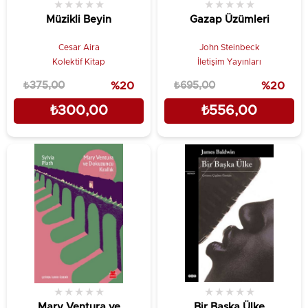
★
★
★
★
★
★
★
★
★
★
Müzikli Beyin
Gazap Üzümleri
Cesar Aira
John Steinbeck
Kolektif Kitap
İletişim Yayınları
₺375,00
%20
₺695,00
%20
₺300,00
₺556,00
★
★
★
★
★
★
★
★
★
★
Mary Ventura ve
Bir Başka Ülke