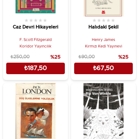
★
★
★
★
★
★
★
★
★
★
Caz Devri Hikayeleri
Halıdaki Şekil
F. Scott Fitzgerald
Henry James
Koridor Yayıncılık
Kırmızı Kedi Yayınevi
₺250,00
%25
₺90,00
%25
₺187,50
₺67,50