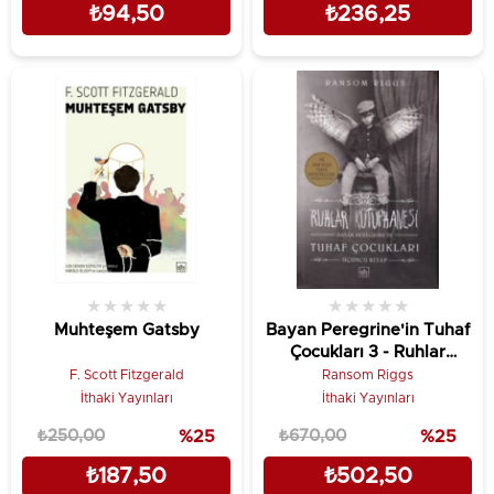
₺94,50
₺236,25
★
★
★
★
★
★
★
★
★
★
Muhteşem Gatsby
Bayan Peregrine'in Tuhaf
Çocukları 3 - Ruhlar
Kütüphanesi
F. Scott Fitzgerald
Ransom Riggs
İthaki Yayınları
İthaki Yayınları
₺250,00
%25
₺670,00
%25
₺187,50
₺502,50