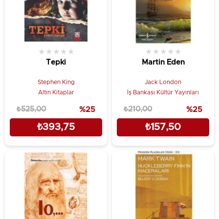
★
★
★
★
★
★
★
★
★
★
Tepki
Martin Eden
Stephen King
Jack London
Altın Kitaplar
İş Bankası Kültür Yayınları
₺525,00
%25
₺210,00
%25
₺393,75
₺157,50