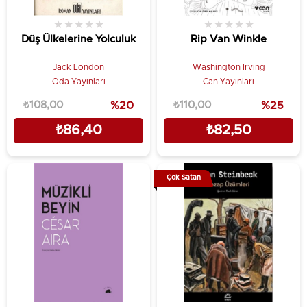
★
★
★
★
★
★
★
★
★
★
Düş Ülkelerine Yolculuk
Rip Van Winkle
Jack London
Washington Irving
Oda Yayınları
Can Yayınları
₺108,00
%20
₺110,00
%25
₺86,40
₺82,50
Çok Satan