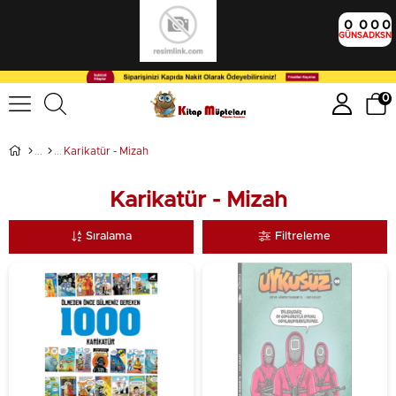
0
0
0
0
GÜN
SA
DK
SN
0
Karikatür - Mizah
Karikatür - Mizah
Sıralama
Filtreleme