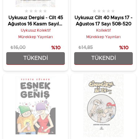
★
★
★
★
★
★
★
★
★
★
Uykusuz Dergisi - Cilt 45
Uykusuz Cilt 40 Mayıs 17 -
Ağustos 16 Kasım Sayılar
Ağustos 17 Sayı 508-520
573-585
Uykusuz Kolektif
Kollektif
Mürekkep Yayınları
Mürekkep Yayınları
₺16,00
%10
₺14,85
%10
TÜKENDI
TÜKENDI
₺14,40
₺13,37