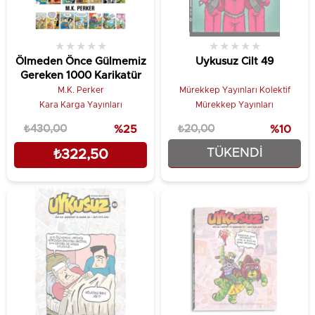
★
★
★
★
★
★
★
★
★
★
Ölmeden Önce Gülmemiz
Uykusuz Cilt 49
Gereken 1000 Karikatür
M.K. Perker
Mürekkep Yayınları Kolektif
Kara Karga Yayınları
Mürekkep Yayınları
₺430,00
%25
₺20,00
%10
TÜKENDI
₺322,50
₺18,00