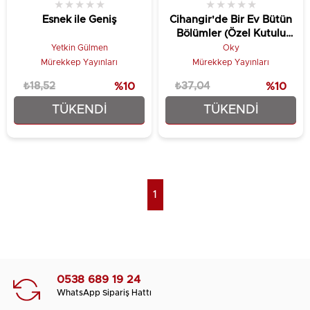
★
★
★
★
★
★
★
★
★
★
Esnek ile Geniş
Cihangir'de Bir Ev Bütün
Bölümler (Özel Kutulu
Set)
Yetkin Gülmen
Oky
Mürekkep Yayınları
Mürekkep Yayınları
₺18,52
%10
₺37,04
%10
TÜKENDI
TÜKENDI
₺16,67
₺33,34
1
0538 689 19 24
WhatsApp Sipariş Hattı