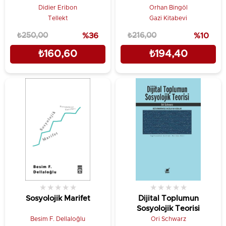
Didier Eribon
Orhan Bingöl
Tellekt
Gazi Kitabevi
₺250,00
%36
₺216,00
%10
₺160,60
₺194,40
★
★
★
★
★
★
★
★
★
★
Sosyolojik Marifet
Dijital Toplumun
Sosyolojik Teorisi
Besim F. Dellaloğlu
Ori Schwarz