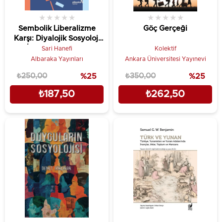
★
★
★
★
★
★
★
★
★
★
Sembolik Liberalizme
Göç Gerçeği
Karşı: Diyalojik Sosyoloji
İçin Bir Savunma
Sari Hanefi
Kolektif
Albaraka Yayınları
Ankara Üniversitesi Yayınevi
₺250,00
%25
₺350,00
%25
₺187,50
₺262,50