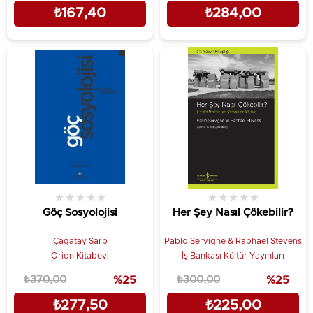
₺167,40
₺284,00
★
★
★
★
★
★
★
★
★
★
Göç Sosyolojisi
Her Şey Nasıl Çökebilir?
Çağatay Sarp
Pablo Servigne & Raphael Stevens
Orion Kitabevi
İş Bankası Kültür Yayınları
₺370,00
%25
₺300,00
%25
₺277,50
₺225,00