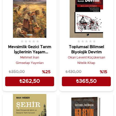
★
★
★
★
★
★
★
★
★
★
Mevsimlik Gezici Tarım
Toplumsal Bilimsel
İşçilerinin Yaşam
Biyolojik Devrim
Hikayeleri ve Talepleri
Mehmet İnan
Okan Levent Küçükersan
Gimsetap Yayınları
Nitelik Kitap
₺350,00
%25
₺430,00
%15
₺262,50
₺365,50