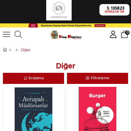
5
13
58
21
GÜN
SA
DK
SN
0
Diğer
Diğer
Sıralama
Filtreleme