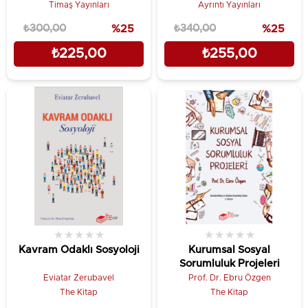
Timaş Yayınları
Ayrıntı Yayınları
₺300,00
%25
₺340,00
%25
₺225,00
₺255,00
★
★
★
★
★
★
★
★
★
★
Kavram Odaklı Sosyoloji
Kurumsal Sosyal
Sorumluluk Projeleri
Eviatar Zerubavel
Prof. Dr. Ebru Özgen
The Kitap
The Kitap