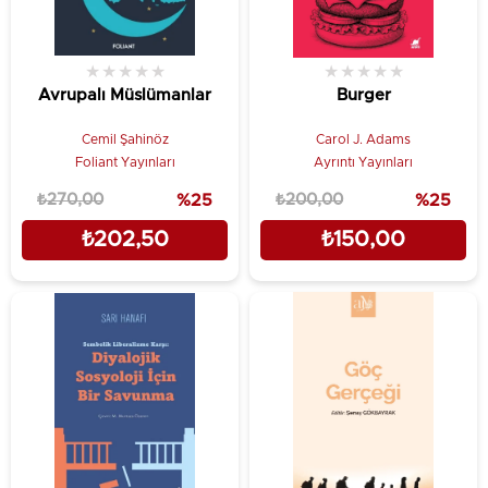
★
★
★
★
★
★
★
★
★
★
Avrupalı Müslümanlar
Burger
Cemil Şahinöz
Carol J. Adams
Foliant Yayınları
Ayrıntı Yayınları
₺270,00
%25
₺200,00
%25
₺202,50
₺150,00