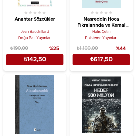
★
★
★
★
★
★
★
★
★
★
Anahtar Sözcükler
Nasreddin Hoca
Fıkralarında ve Kemal
Sunal Filmlerinde Türk
Jean Baudrillard
Halis Çetin
Akıl ve Ahlak Evreni
Doğu Batı Yayınları
Episteme Yayınları
₺190,00
%25
₺1.100,00
%44
₺142,50
₺617,50