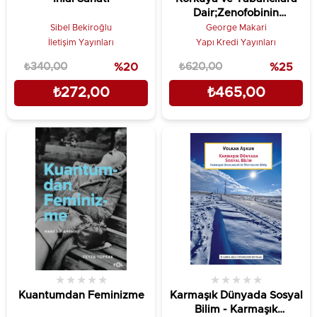
Dair;Zenofobinin
Tarihçesi
Sibel Bekiroğlu
George Makari
İletişim Yayınları
Yapı Kredi Yayınları
₺340,00
%20
₺620,00
%25
₺272,00
₺465,00
★
★
★
★
★
★
★
★
★
★
Kuantumdan Feminizme
Karmaşık Dünyada Sosyal
Bilim - Karmaşık