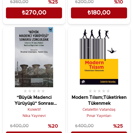
₺360,00
%25
₺200,00
%10
₺270,00
₺180,00
★
★
★
★
★
★
★
★
★
★
“Büyük Madenci
Modern Tılsım;Tüketirken
Yürüyüşü” Sonrası
Tükenmek
Zonguldak;Geleneksel Bir
Kolektif
Celalettin Vatandaş
Sanayi Kentinin
Nika Yayınevi
Pınar Yayınları
Neoliberal Kapitalizme
₺400,00
%20
₺400,00
%25
İmtihanı