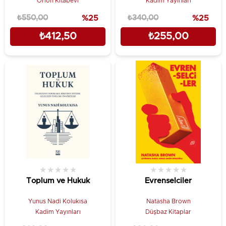
Orion Kitabevi
Kadim Yayınları
₺550,00
%25
₺340,00
%25
₺412,50
₺255,00
★
★
★
★
★
★
★
★
★
★
Toplum ve Hukuk
Evrenselciler
Yunus Nadi Kolukısa
Natasha Brown
Kadim Yayınları
Düşbaz Kitaplar