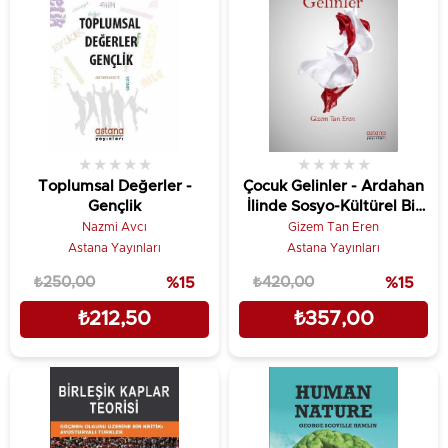
★
★
★
★
★
★
★
★
★
★
Toplumsal Değerler -
Çocuk Gelinler - Ardahan
Gençlik
İlinde Sosyo-Kültürel Bir
Çalışma
Nazmi Avcı
Gizem Tan Eren
Astana Yayınları
Astana Yayınları
₺250,00
%15
₺420,00
%15
₺212,50
₺357,00