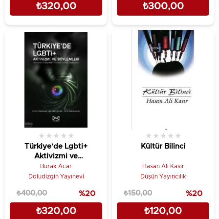
₺320,00
₺300,00
★
★
★
★
★
★
★
★
★
★
Türkiye’de Lgbti+
Kültür Bilinci
Aktivizmi ve
Söylemleri;Dernekler,
Burak Acar
Hasan Ali Kasır
Faaliyetler, Finansal
Doludizgin Yayınevi
Düşün Yayıncılık
Destek Sağlayıcılar
₺400,00
%20
₺150,00
%20
₺320,00
₺120,00