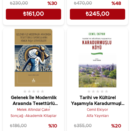
₺230,00
%30
₺470,00
%48
₺161,00
₺245,00
★
★
★
★
★
★
★
★
★
★
Gelenek İle Modernlik
Tarihi ve Kültürel
Arasında Tesettürlü
Yaşamıyla Karadurmuşlu
Sporcuların Kimlik İnşa
Köyü
Melek Altındal Çakır
Cemil Ekiyor
Stratejileri
Sonçağ -Akademik Kitaplar
Alfa Yayınları
₺186,00
%10
₺355,00
%20