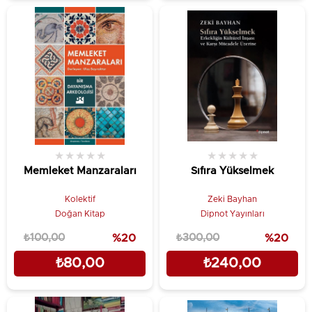
★
★
★
★
★
★
★
★
★
★
Memleket Manzaraları
Sıfıra Yükselmek
Kolektif
Zeki Bayhan
Doğan Kitap
Dipnot Yayınları
₺100,00
%20
₺300,00
%20
₺80,00
₺240,00