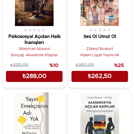
★
★
★
★
★
★
★
★
★
★
Psikososyal Açıdan Halk
Ses Ol Umut Ol
İnanışları
Süleyman Abanoz
Zübeyt Bozkurt
Sonçağ -Akademik Kitaplar
Kalem Lügat Yayıncılık
₺320,00
%10
₺350,00
%25
₺288,00
₺262,50