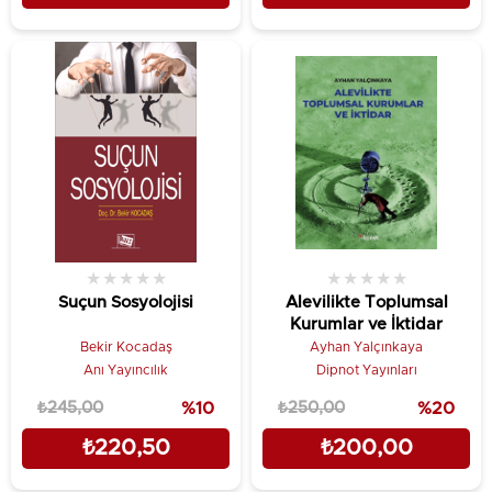
★
★
★
★
★
★
★
★
★
★
Suçun Sosyolojisi
Alevilikte Toplumsal
Kurumlar ve İktidar
Bekir Kocadaş
Ayhan Yalçınkaya
Anı Yayıncılık
Dipnot Yayınları
₺245,00
%10
₺250,00
%20
₺220,50
₺200,00