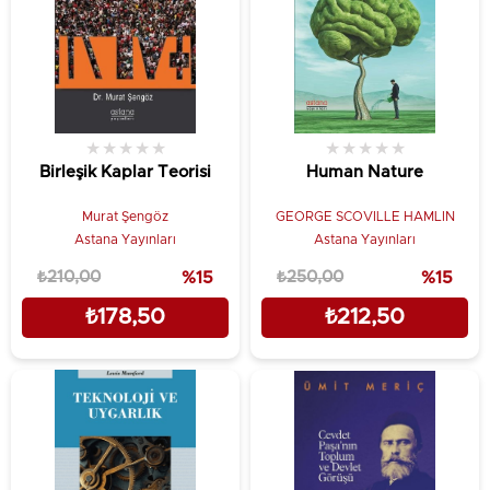
★
★
★
★
★
★
★
★
★
★
Birleşik Kaplar Teorisi
Human Nature
Murat Şengöz
GEORGE SCOVILLE HAMLIN
Astana Yayınları
Astana Yayınları
₺210,00
%15
₺250,00
%15
₺178,50
₺212,50