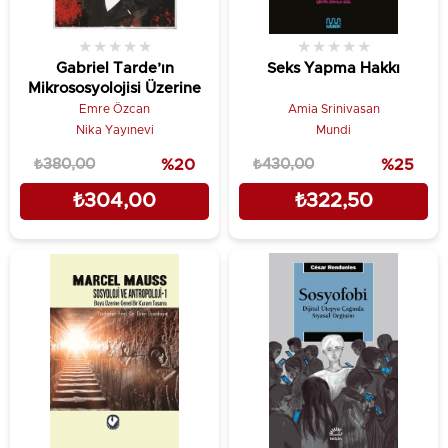
★
★
★
★
★
★
★
★
★
★
Gabriel Tarde’ın
Seks Yapma Hakkı
Mikrososyolojisi Üzerine
Emre Özcan
Amia Srinivasan
Nika Yayınevi
Mundi
₺380,00
%20
₺430,00
%25
₺304,00
₺322,50