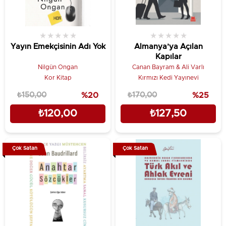
★
★
★
★
★
★
★
★
★
★
Yayın Emekçisinin Adı Yok
Almanya’ya Açılan
Kapılar
Nilgün Ongan
Canan Bayram & Ali Varlı
Kor Kitap
Kırmızı Kedi Yayınevi
₺150,00
%20
₺170,00
%25
₺120,00
₺127,50
Çok Satan
Çok Satan