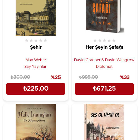
★
★
★
★
★
★
★
★
★
★
Şehir
Her Şeyin Şafağı
Max Weber
David Graeber & David Wengrow
Say Yayınları
Diplomat
₺300,00
%25
₺995,00
%33
₺225,00
₺671,25