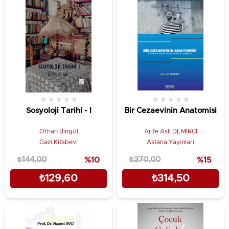
★
★
★
★
★
★
★
★
★
★
Sosyoloji Tarihi - I
Bir Cezaevinin Anatomisi
Orhan Bingöl
Arife Aslı DEMİRCİ
Gazi Kitabevi
Astana Yayınları
₺144,00
%10
₺370,00
%15
₺129,60
₺314,50