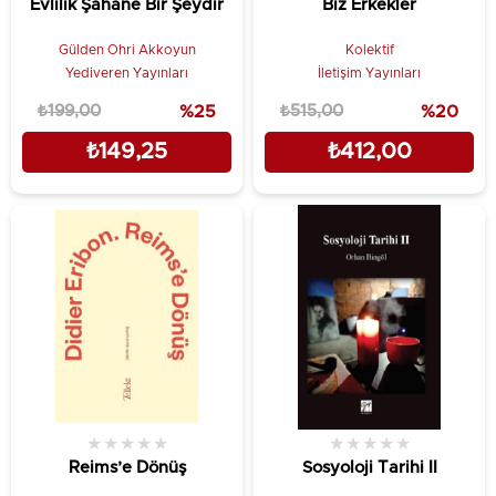
Evlilik Şahane Bir Şeydir
Biz Erkekler
Gülden Ohri Akkoyun
Kolektif
Yediveren Yayınları
İletişim Yayınları
₺199,00
%25
₺515,00
%20
₺149,25
₺412,00
★
★
★
★
★
★
★
★
★
★
Reims’e Dönüş
Sosyoloji Tarihi II