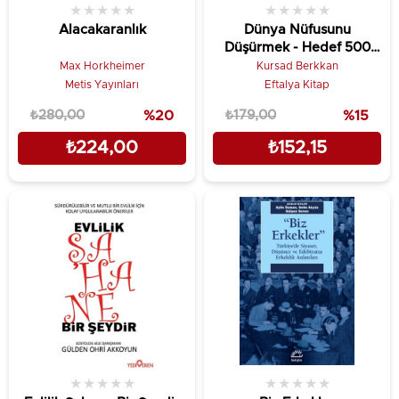
★
★
★
★
★
★
★
★
★
★
Alacakaranlık
Dünya Nüfusunu
Düşürmek - Hedef 500
Milyon
Max Horkheimer
Kursad Berkkan
Metis Yayınları
Eftalya Kitap
₺280,00
%20
₺179,00
%15
₺224,00
₺152,15
★
★
★
★
★
★
★
★
★
★