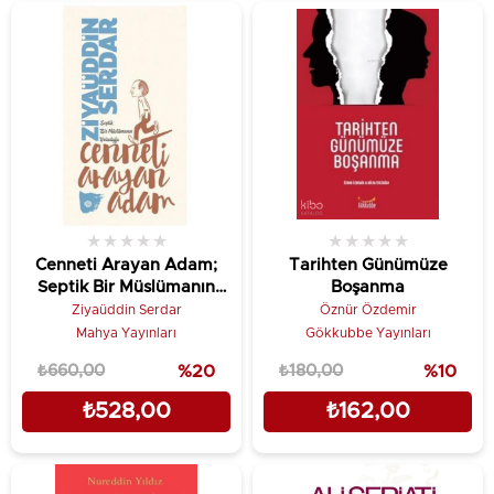
★
★
★
★
★
★
★
★
★
★
Cenneti Arayan Adam;
Tarihten Günümüze
Septik Bir Müslümanın
Boşanma
Yolculuğu
Ziyaüddin Serdar
Öznür Özdemir
Mahya Yayınları
Gökkubbe Yayınları
₺660,00
%20
₺180,00
%10
₺528,00
₺162,00