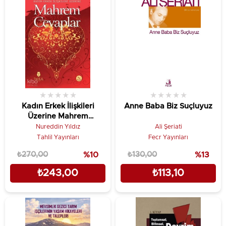
★
★
★
★
★
★
★
★
★
★
Kadın Erkek İlişkileri
Anne Baba Biz Suçluyuz
Üzerine Mahrem
Cevaplar; Hassas Ailevi
Nureddin Yıldız
Ali Şeriati
Meseleler
Tahlil Yayınları
Fecr Yayınları
₺270,00
%10
₺130,00
%13
₺243,00
₺113,10