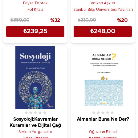
Uyarlanabilir Sistemlere
Feyza Toprak
Volkan Aşkun
Giriş
Fol Kitap
İstanbul Bilgi Üniversitesi Yayınları
₺350,00
%32
₺310,00
%20
₺239,25
₺248,00
★
★
★
★
★
★
★
★
★
★
Sosyoloji;Kavramlar
Almanlar Buna Ne Der?
Kuramlar ve Dijital Çağ
Serkan Yorgancılar
Oğuzhan Ekinci