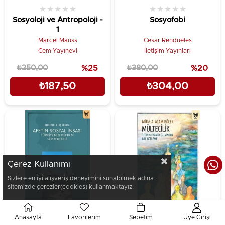
★
★
★
★
★
★
★
★
★
★
Sosyoloji ve Antropoloji -
Sosyofobi
1
Marcel Mauss
Cesar Rendueles
Cem Yayınevi
İletişim Yayınları
₺250,00
%25
₺380,00
%20
₺187,50
₺304,00
Çerez Kullanımı
Sizlere en iyi alışveriş deneyimini sunabilmek adına
sitemizde çerezler(cookies) kullanmaktayız.
Anasayfa
Favorilerim
Sepetim
Üye Girişi
★
★
★
★
★
★
★
★
★
★