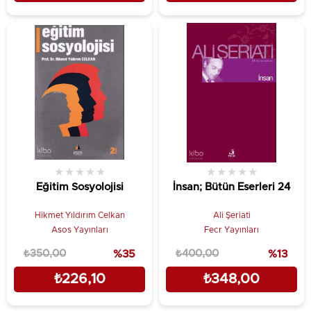
★
★
★
★
★
★
★
★
★
★
Eğitim Sosyolojisi
İnsan; Bütün Eserleri 24
Hikmet Yıldırım Celkan
Ali Şeriati
Asos Yayınları
Fecr Yayınları
₺350,00
%35
₺400,00
%13
₺226,10
₺348,00