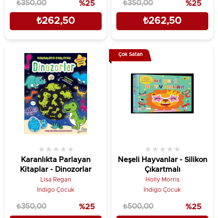
₺350,00
%25
₺350,00
%25
₺262,50
₺262,50
Çok Satan
★
★
★
★
★
★
★
★
★
★
Karanlıkta Parlayan
Neşeli Hayvanlar - Silikon
Kitaplar - Dinozorlar
Çıkartmalı
Lisa Regan
Holly Morris
İndigo Çocuk
İndigo Çocuk
₺350,00
%25
₺500,00
%25