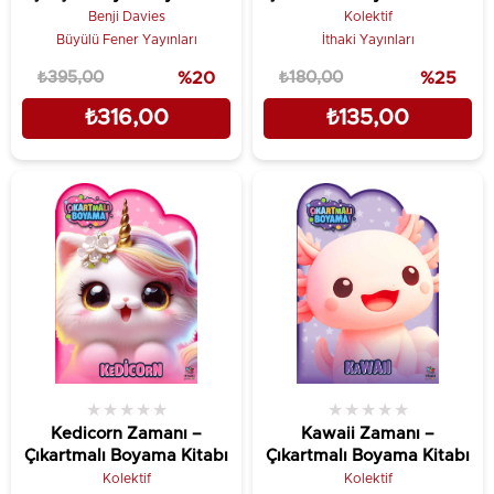
Benji Davies
Kolektif
Büyülü Fener Yayınları
İthaki Yayınları
₺395,00
%20
₺180,00
%25
₺316,00
₺135,00
★
★
★
★
★
★
★
★
★
★
Kedicorn Zamanı –
Kawaii Zamanı –
Çıkartmalı Boyama Kitabı
Çıkartmalı Boyama Kitabı
Kolektif
Kolektif