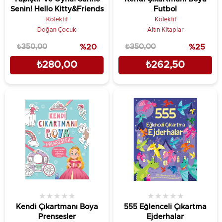
Senin! Hello Kitty&Friends
Futbol
Kolektif
Kolektif
Doğan Çocuk
Altın Kitaplar
₺350,00
%20
₺350,00
%25
₺280,00
₺262,50
★
★
★
★
★
★
★
★
★
★
Kendi Çıkartmanı Boya
555 Eğlenceli Çıkartma
Prensesler
Ejderhalar