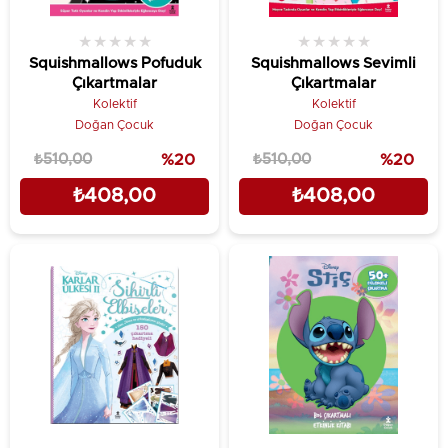
★
★
★
★
★
★
★
★
★
★
Squishmallows Pofuduk
Squishmallows Sevimli
Çıkartmalar
Çıkartmalar
Kolektif
Kolektif
Doğan Çocuk
Doğan Çocuk
₺510,00
%20
₺510,00
%20
₺408,00
₺408,00