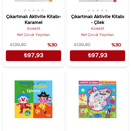
★
★
★
★
★
★
★
★
★
★
Çıkartmalı Aktivite Kitabı-
Çıkartmalı Aktivite Kitabı
Karamel
- Çilek
Kolektif
Kolektif
Net Çocuk Yayınları
Net Çocuk Yayınları
₺139,90
%30
₺139,90
%30
₺97,93
₺97,93