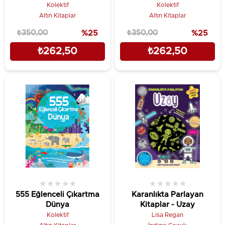
Kolektif
Kolektif
Altın Kitaplar
Altın Kitaplar
₺350,00
%25
₺350,00
%25
₺262,50
₺262,50
★
★
★
★
★
★
★
★
★
★
555 Eğlenceli Çıkartma
Karanlıkta Parlayan
Dünya
Kitaplar - Uzay
Kolektif
Lisa Regan