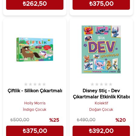
₺262,50
₺375,00
★
★
★
★
★
★
★
★
★
★
Çiftlik - Silikon Çıkartmalı
Disney Stiç - Dev
Çıkartmalar Etkinlik Kitabı
Holly Morris
Kolektif
İndigo Çocuk
Doğan Çocuk
₺500,00
%25
₺490,00
%20
₺375,00
₺392,00