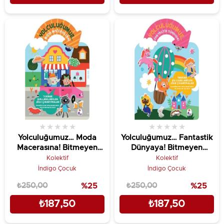
★
★
★
★
★
★
★
★
★
★
Yolculuğumuz… Moda
Yolculuğumuz… Fantastik
Macerasına! Bitmeyen
Dünyaya! Bitmeyen
Sticker Kitabım
Sticker Kitabım
Kolektif
Kolektif
İndigo Çocuk
İndigo Çocuk
₺250,00
%25
₺250,00
%25
₺187,50
₺187,50