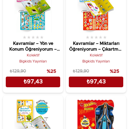
★
★
★
★
★
★
★
★
★
★
Kavramlar – Yön ve
Kavramlar – Miktarları
Konum Öğreniyorum –
Öğreniyorum – Çıkartmalı
Çıkartmalı Etkinlik Kitabı
Etkinlik Kitabı
Kolektif
Kolektif
Bigkids Yayınları
Bigkids Yayınları
₺129,90
%25
₺129,90
%25
₺97,43
₺97,43