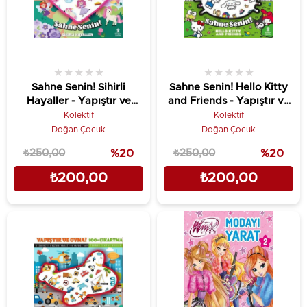
★
★
★
★
★
★
★
★
★
★
Sahne Senin! Sihirli
Sahne Senin! Hello Kitty
Hayaller - Yapıştır ve
and Friends - Yapıştır ve
Oyna! + 100 Çıkartma
Oyna! + 100 Çıkartma
Kolektif
Kolektif
Doğan Çocuk
Doğan Çocuk
₺250,00
%20
₺250,00
%20
₺200,00
₺200,00