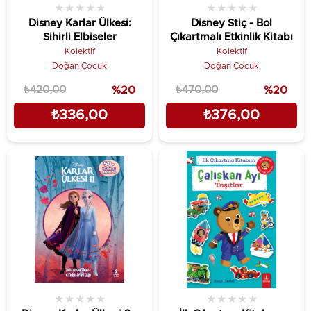
★
★
★
★
★
★
★
★
★
★
Disney Karlar Ülkesi:
Disney Stiç - Bol
Sihirli Elbiseler
Çıkartmalı Etkinlik Kitabı
Kolektif
Kolektif
Doğan Çocuk
Doğan Çocuk
₺420,00
%20
₺470,00
%20
₺336,00
₺376,00
★
★
★
★
★
★
★
★
★
★