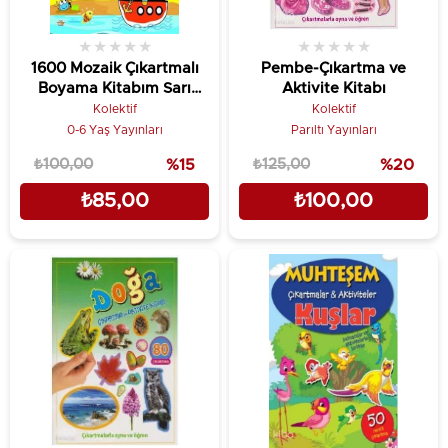
★
★
★
★
★
★
★
★
★
★
1600 Mozaik Çıkartmalı
Pembe-Çıkartma ve
Boyama Kitabım Sarı
Aktivite Kitabı
Kitap
Kolektif
Kolektif
0-6 Yaş Yayınları
Parıltı Yayınları
₺100,00
%15
₺125,00
%20
₺85,00
₺100,00