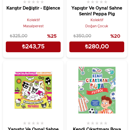
★
★
★
★
★
★
★
★
★
★
Karıştır Değiştir - Eğlence
Yapıştır Ve Oyna! Sahne
Senin! Peppa Pig
Kolektif
Kolektif
Masalperest
Doğan Çocuk
₺325,00
%25
₺350,00
%20
₺243,75
₺280,00
★
★
★
★
★
★
★
★
★
★
Yapıştır Ve Oyna! Sahne
Kendi Çıkartmanı Boya