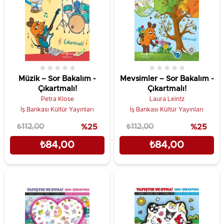
★
★
★
★
★
★
★
★
★
★
Müzik – Sor Bakalım -
Mevsimler – Sor Bakalım -
Çıkartmalı!
Çıkartmalı!
Petra Klose
Laura Leintz
İş Bankası Kültür Yayınları
İş Bankası Kültür Yayınları
₺112,00
%25
₺112,00
%25
₺84,00
₺84,00