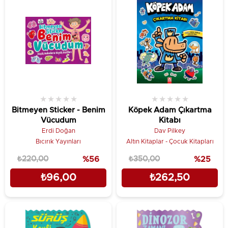
★
★
★
★
★
★
★
★
★
★
Bitmeyen Sticker - Benim
Köpek Adam Çıkartma
Vücudum
Kitabı
Erdi Doğan
Dav Pilkey
Bıcırık Yayınları
Altın Kitaplar - Çocuk Kitapları
₺220,00
%56
₺350,00
%25
₺96,00
₺262,50