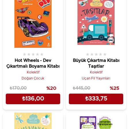
★
★
★
★
★
★
★
★
★
★
Hot Wheels - Dev
Büyük Çıkartma Kitabı
Çıkartmalı Boyama Kitabı
Taşıtlar
Kolektif
Kolektif
Doğan Çocuk
Uçan Fil Yayınları
₺170,00
%20
₺445,00
%25
₺136,00
₺333,75