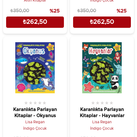
Altın Kitaplar
İndigo Çocuk
₺350,00
%25
₺350,00
%25
₺262,50
₺262,50
★
★
★
★
★
★
★
★
★
★
Karanlıkta Parlayan
Karanlıkta Parlayan
Kitaplar - Okyanus
Kitaplar - Hayvanlar
Lisa Regan
Lisa Regan
İndigo Çocuk
İndigo Çocuk