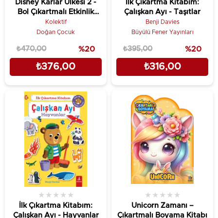
Disney Karlar Ülkesi 2 -
İlk Çıkartma Kitabım:
Bol Çıkartmalı Etkinlik
Çalışkan Ayı - Taşıtlar
Kitabı
Kolektif
Benji Davies
Doğan Çocuk
Büyülü Fener Yayınları
₺470,00
%20
₺395,00
%20
₺376,00
₺316,00
★
★
★
★
★
★
★
★
★
★
İlk Çıkartma Kitabım:
Unicorn Zamanı –
Çalışkan Ayı - Hayvanlar
Çıkartmalı Boyama Kitabı