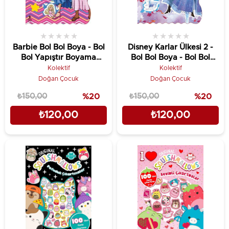
★
★
★
★
★
★
★
★
★
★
Barbie Bol Bol Boya - Bol
Disney Karlar Ülkesi 2 -
Bol Yapıştır Boyama
Bol Bol Boya - Bol Bol
Kitabı - Çıkartma
Yapıştır Boyama Kitabı -
Kolektif
Kolektif
Hediyeli!
Çıkartma Hediyeli!
Doğan Çocuk
Doğan Çocuk
₺150,00
%20
₺150,00
%20
₺120,00
₺120,00