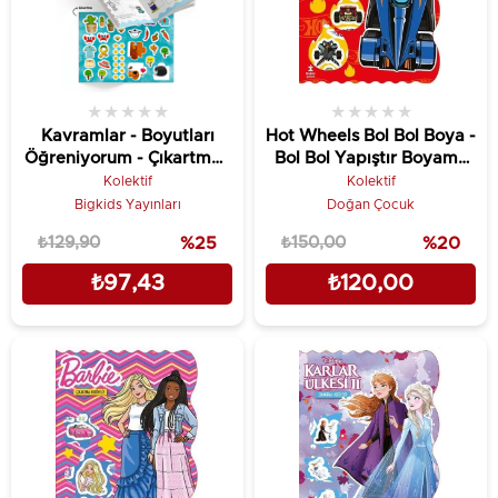
★
★
★
★
★
★
★
★
★
★
Kavramlar - Boyutları
Hot Wheels Bol Bol Boya -
Öğreniyorum - Çıkartmalı
Bol Bol Yapıştır Boyama
Etkinlik Kitabı
Kitabı - Çıkartma
Kolektif
Kolektif
Hediyeli!
Bigkids Yayınları
Doğan Çocuk
₺129,90
%25
₺150,00
%20
₺97,43
₺120,00