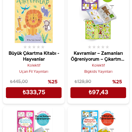
★
★
★
★
★
★
★
★
★
★
Büyük Çıkartma Kitabı -
Kavramlar – Zamanları
Hayvanlar
Öğreniyorum – Çıkartmalı
Etkinlik Kitabı
Kolektif
Kolektif
Uçan Fil Yayınları
Bigkids Yayınları
₺445,00
%25
₺129,90
%25
₺333,75
₺97,43