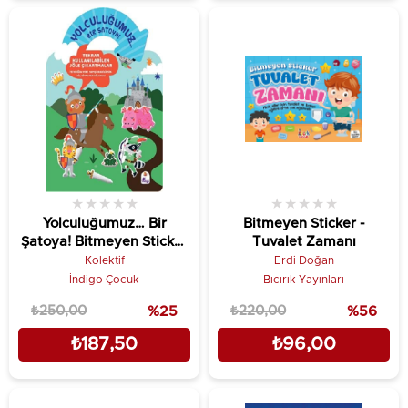
★
★
★
★
★
★
★
★
★
★
Yolculuğumuz… Bir
Bitmeyen Sticker -
Şatoya! Bitmeyen Sticker
Tuvalet Zamanı
Kitabım
Kolektif
Erdi Doğan
İndigo Çocuk
Bıcırık Yayınları
₺250,00
%25
₺220,00
%56
₺187,50
₺96,00