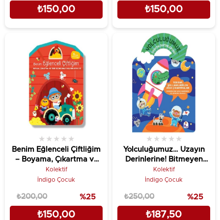
₺150,00
₺150,00
★
★
★
★
★
★
★
★
★
★
Benim Eğlenceli Çiftliğim
Yolculuğumuz… Uzayın
– Boyama, Çıkartma ve
Derinlerine! Bitmeyen
Yeni Kelimelerle Dolu Bir
Sticker Kitabım
Kolektif
Kolektif
Oyun Evi (6 sayfa
İndigo Çocuk
İndigo Çocuk
çıkartmasıyla)
₺200,00
%25
₺250,00
%25
₺150,00
₺187,50