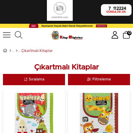
7
11
22
22
GÜN
SA
DK
SN
0
Çıkartmalı Kitaplar
Çıkartmalı Kitaplar
Sıralama
Filtreleme