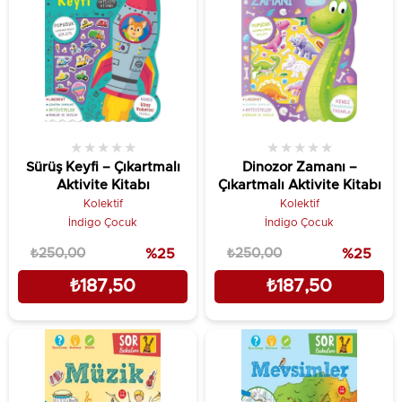
★
★
★
★
★
★
★
★
★
★
Sürüş Keyfi – Çıkartmalı
Dinozor Zamanı –
Aktivite Kitabı
Çıkartmalı Aktivite Kitabı
Kolektif
Kolektif
İndigo Çocuk
İndigo Çocuk
₺250,00
%25
₺250,00
%25
₺187,50
₺187,50