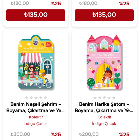
₺180,00
%25
₺180,00
%25
₺135,00
₺135,00
★
★
★
★
★
★
★
★
★
★
Benim Neşeli Şehrim –
Benim Harika Şatom –
Boyama, Çıkartma ve Yeni
Boyama, Çıkartma ve Yeni
Kelimelerle Dolu Bir Oyun
Kelimelerle Dolu Bir Oyun
Kolektif
Kolektif
Evi (6 sayfa çıkartmasıyla)
Evi (6 sayfa çıkartmasıyla)
İndigo Çocuk
İndigo Çocuk
₺200,00
%25
₺200,00
%25