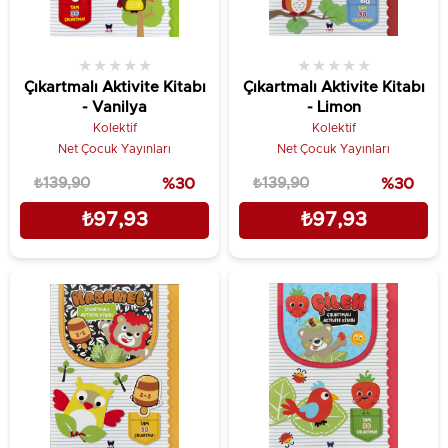
★
★
★
★
★
★
★
★
★
★
Çıkartmalı Aktivite Kitabı
Çıkartmalı Aktivite Kitabı
- Vanilya
- Limon
Kolektif
Kolektif
Net Çocuk Yayınları
Net Çocuk Yayınları
₺139,90
%30
₺139,90
%30
₺97,93
₺97,93