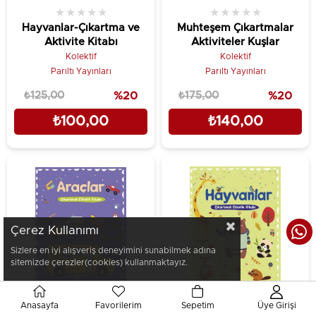
★
★
★
★
★
★
★
★
★
★
Hayvanlar-Çıkartma ve
Muhteşem Çıkartmalar
Aktivite Kitabı
Aktiviteler Kuşlar
Kolektif
Kolektif
Parıltı Yayınları
Parıltı Yayınları
₺125,00
%20
₺175,00
%20
₺100,00
₺140,00
Çerez Kullanımı
Sizlere en iyi alışveriş deneyimini sunabilmek adına
sitemizde çerezler(cookies) kullanmaktayız.
Anasayfa
Favorilerim
Sepetim
Üye Girişi
★
★
★
★
★
★
★
★
★
★