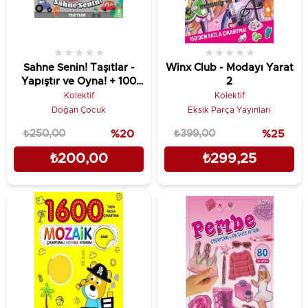
★
★
★
★
★
★
★
★
★
★
Sahne Senin! Taşıtlar -
Winx Club - Modayı Yarat
Yapıştır ve Oyna! + 100
2
Çıkartma
Kolektif
Kolektif
Doğan Çocuk
Eksik Parça Yayınları
₺250,00
%20
₺399,00
%25
₺200,00
₺299,25