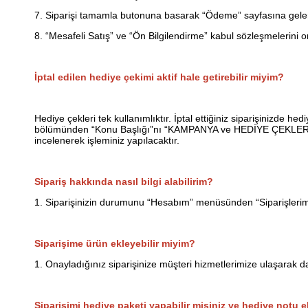
7. Siparişi tamamla butonuna basarak “Ödeme” sayfasına geler
8. “Mesafeli Satış” ve “Ön Bilgilendirme” kabul sözleşmelerini 
İptal edilen hediye çekimi aktif hale getirebilir miyim?
Hediye çekleri tek kullanımlıktır. İptal ettiğiniz siparişinizde hed
bölümünden “Konu Başlığı”nı “KAMPANYA ve HEDİYE ÇEKLERİ İLE
incelenerek işleminiz yapılacaktır.
Sipariş hakkında nasıl bilgi alabilirim?
1. Siparişinizin durumunu “Hesabım” menüsünden “Siparişlerim”
Siparişime ürün ekleyebilir miyim?
1. Onayladığınız siparişinize müşteri hizmetlerimize ulaşarak 
Siparişimi hediye paketi yapabilir misiniz ve hediye notu e