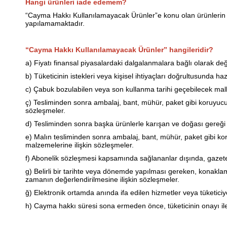
Hangi ürünleri iade edemem?
“Cayma Hakkı Kullanılamayacak Ürünler”e konu olan ürünlerin am
yapılamamaktadır.
“Cayma Hakkı Kullanılamayacak Ürünler” hangileridir?
a) Fiyatı finansal piyasalardaki dalgalanmalara bağlı olarak de
b) Tüketicinin istekleri veya kişisel ihtiyaçları doğrultusunda ha
c) Çabuk bozulabilen veya son kullanma tarihi geçebilecek malla
ç) Tesliminden sonra ambalaj, bant, mühür, paket gibi koruyucu 
sözleşmeler.
d) Tesliminden sonra başka ürünlerle karışan ve doğası gereği 
e) Malın tesliminden sonra ambalaj, bant, mühür, paket gibi koru
malzemelerine ilişkin sözleşmeler.
f) Abonelik sözleşmesi kapsamında sağlananlar dışında, gazete ve
g) Belirli bir tarihte veya dönemde yapılması gereken, konakl
zamanın değerlendirilmesine ilişkin sözleşmeler.
ğ) Elektronik ortamda anında ifa edilen hizmetler veya tüketiciy
h) Cayma hakkı süresi sona ermeden önce, tüketicinin onayı ile 