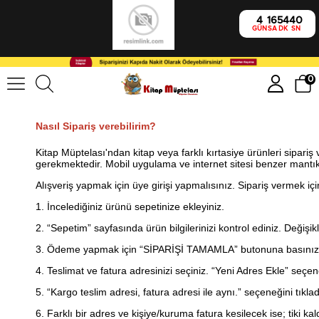
4
16
54
39
GÜN
SA
DK
SN
0
Nasıl Sipariş verebilirim?
Kitap Müptelası'ndan kitap veya farklı kırtasiye ürünleri sipar
gerekmektedir. Mobil uygulama ve internet sitesi benzer mantık
Alışveriş yapmak için üye girişi yapmalısınız. Sipariş vermek içi
1. İncelediğiniz ürünü sepetinize ekleyiniz.
2. “Sepetim” sayfasında ürün bilgilerinizi kontrol ediniz. Değişik
3. Ödeme yapmak için “SİPARİŞİ TAMAMLA” butonuna basınız
4. Teslimat ve fatura adresinizi seçiniz. “Yeni Adres Ekle” seçeneği
5. “Kargo teslim adresi, fatura adresi ile aynı.” seçeneğini tıklad
6. Farklı bir adres ve kişiye/kuruma fatura kesilecek ise; tiki k