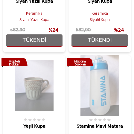
Siyah Yazılı Kupa
Siyah Kupa
Keramika
Keramika
Siyahl Yazılı Kupa
Siyahl Kupa
₺82,90
%24
₺82,90
%24
TÜKENDI
TÜKENDI
₺62,90
₺62,90
Müptela
Müptela
Dükkan
Dükkan
★
★
★
★
★
★
★
★
★
★
Yeşil Kupa
Stamina Mavi Matara