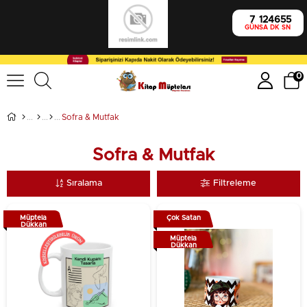
7
12
46
54
GÜN
SA
DK
SN
0
Sofra & Mutfak
Sofra & Mutfak
Sıralama
Filtreleme
Müptela
Çok Satan
Dükkan
Müptela
Dükkan