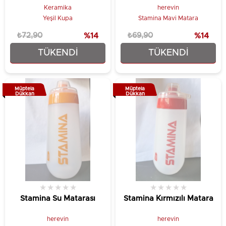
Keramika
herevin
Yeşil Kupa
Stamina Mavi Matara
₺72,90
%14
₺69,90
%14
TÜKENDI
TÜKENDI
₺62,90
₺59,90
Müptela
Müptela
Dükkan
Dükkan
★
★
★
★
★
★
★
★
★
★
Stamina Su Matarası
Stamina Kırmızılı Matara
herevin
herevin