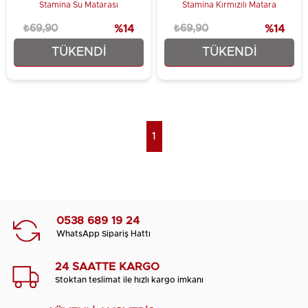
Stamina Su Matarası
Stamina Kırmızılı Matara
₺69,90
%14
₺69,90
%14
TÜKENDI
TÜKENDI
₺59,90
₺59,90
1
0538 689 19 24
WhatsApp Sipariş Hattı
24 SAATTE KARGO
Stoktan teslimat ile hızlı kargo imkanı