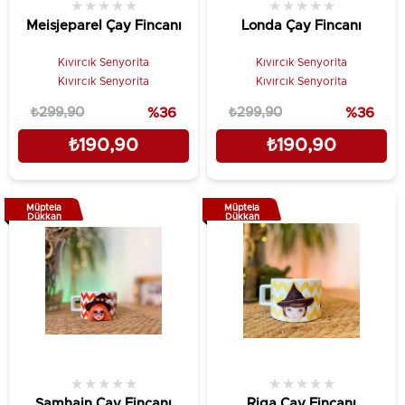
★
★
★
★
★
★
★
★
★
★
Meisjeparel Çay Fincanı
Londa Çay Fincanı
Kıvırcık Senyorita
Kıvırcık Senyorita
Kıvırcık Senyorita
Kıvırcık Senyorita
₺299,90
%36
₺299,90
%36
₺190,90
₺190,90
Müptela
Müptela
Dükkan
Dükkan
★
★
★
★
★
★
★
★
★
★
Samhain Çay Fincanı
Riga Çay Fincanı