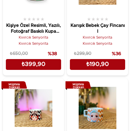
★
★
★
★
★
★
★
★
★
★
Kişiye Özel Resimli, Yazılı,
Karışık Bebek Çay Fincanı
Fotoğraf Baskılı Kupa
I
Bardak Hediyelik
Kıvırcık Senyorita
Kıvırcık Senyorita
Kıvırcık Senyorita
Kıvırcık Senyorita
₺650,00
%38
₺299,90
%36
₺399,90
₺190,90
Müptela
Müptela
Dükkan
Dükkan