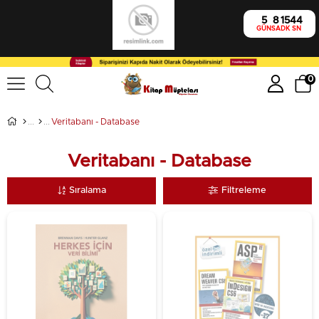
5
8
15
44
GÜN
SA
DK
SN
0
Veritabanı - Database
Veritabanı - Database
Sıralama
Filtreleme