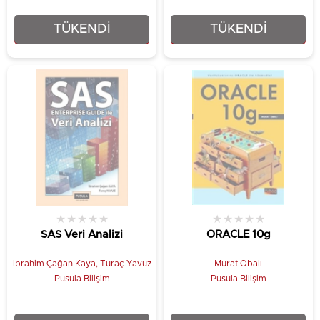
TÜKENDI
TÜKENDI
₺30,00
₺13,00
★
★
★
★
★
★
★
★
★
★
SAS Veri Analizi
ORACLE 10g
İbrahim Çağan Kaya, Turaç Yavuz
Murat Obalı
Pusula Bilişim
Pusula Bilişim