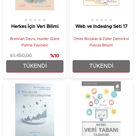
★
★
★
★
★
★
★
★
★
★
Herkes İçin Veri Bilimi
Web ve Indesing Seti 17
Brennan Davıs, Hunter Glanz
Ömer Bozalan & Zafer Demirkol
Palme Yayınevi
Pusula Bilişim
₺1.450,00
%10
TÜKENDI
TÜKENDI
₺1.305,00
₺987,00