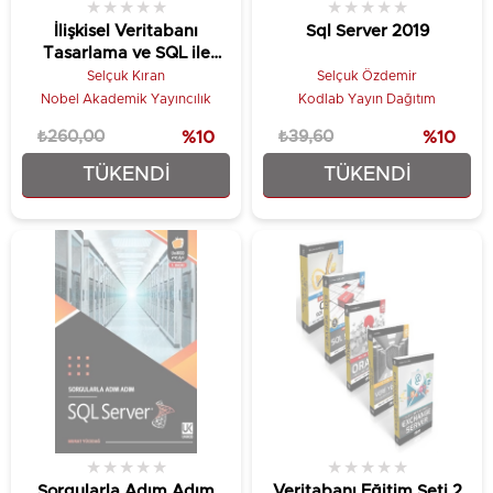
★
★
★
★
★
★
★
★
★
★
İlişkisel Veritabanı
Sql Server 2019
Tasarlama ve SQL ile
Geliştirme
Selçuk Kıran
Selçuk Özdemir
Nobel Akademik Yayıncılık
Kodlab Yayın Dağıtım
₺260,00
%10
₺39,60
%10
TÜKENDI
TÜKENDI
₺234,00
₺35,64
★
★
★
★
★
★
★
★
★
★
Sorgularla Adım Adım
Veritabanı Eğitim Seti 2