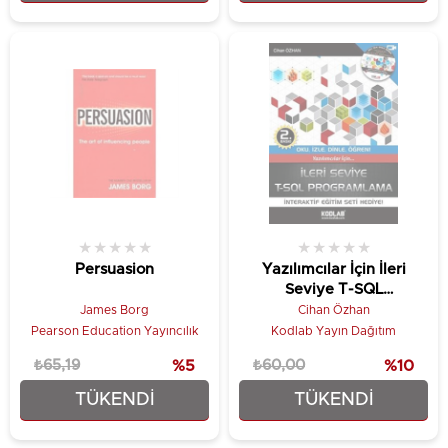
★
★
★
★
★
★
★
★
★
★
Persuasion
Yazılımcılar İçin İleri
Seviye T-SQL
Programlama
James Borg
Cihan Özhan
Pearson Education Yayıncılık
Kodlab Yayın Dağıtım
₺65,19
%5
₺60,00
%10
TÜKENDI
TÜKENDI
₺61,93
₺54,00