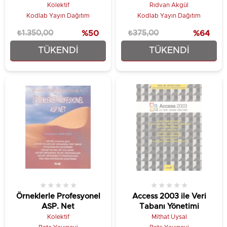
Kolektif
Rıdvan Akgül
Kodlab Yayın Dağıtım
Kodlab Yayın Dağıtım
₺1.350,00
%50
₺375,00
%64
TÜKENDI
TÜKENDI
₺675,00
₺135,00
★
★
★
★
★
★
★
★
★
★
Örneklerle Profesyonel
Access 2003 ile Veri
ASP. Net
Tabanı Yönetimi
Kolektif
Mithat Uysal