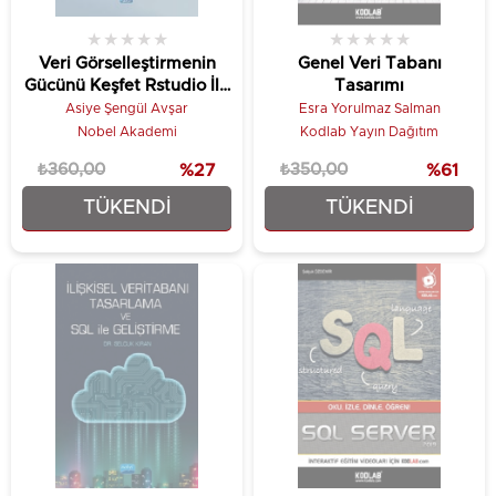
★
★
★
★
★
★
★
★
★
★
Veri Görselleştirmenin
Genel Veri Tabanı
Gücünü Keşfet Rstudio İle
Tasarımı
Veri Görselleştirme
Asiye Şengül Avşar
Esra Yorulmaz Salman
Nobel Akademi
Kodlab Yayın Dağıtım
₺360,00
%27
₺350,00
%61
TÜKENDI
TÜKENDI
₺262,40
₺135,00