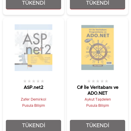
TÜKENDI
TÜKENDI
₺50,00
₺22,00
★
★
★
★
★
★
★
★
★
★
ASP.net2
C# İle Veritabanı ve
ADO.NET
Zafer Demirkol
Aykut Taşdelen
Pusula Bilişim
Pusula Bilişim
TÜKENDI
TÜKENDI
₺29,00
₺36,00