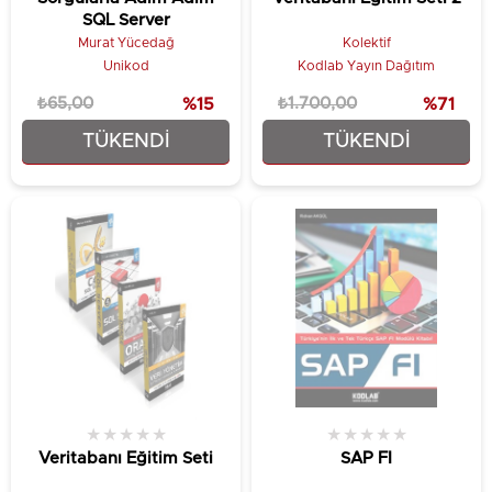
SQL Server
Murat Yücedağ
Kolektif
Unikod
Kodlab Yayın Dağıtım
₺65,00
%15
₺1.700,00
%71
TÜKENDI
TÜKENDI
₺55,25
₺486,00
★
★
★
★
★
★
★
★
★
★
Veritabanı Eğitim Seti
SAP FI