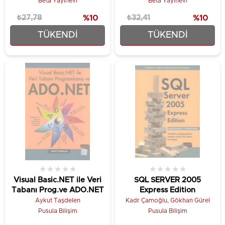
Beta Yayınevi
Beta Yayınevi
₺27,78
%10
₺32,41
%10
TÜKENDI
TÜKENDI
₺25,00
₺29,17
★
★
★
★
★
★
★
★
★
★
Visual Basic.NET ile Veri
SQL SERVER 2005
Tabanı Prog.ve ADO.NET
Express Edition
Aykut Taşdelen
Kadr Çamoğlu, Gökhan Gürel
Pusula Bilişim
Pusula Bilişim