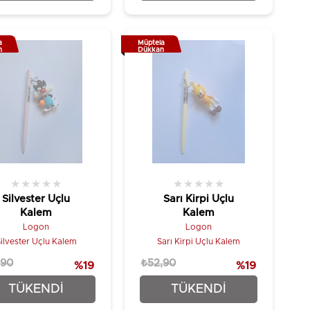
a
Müptela
n
Dükkan
★
★
★
★
★
★
★
★
★
★
Silvester Uçlu
Sarı Kirpi Uçlu
Kalem
Kalem
Logon
Logon
ilvester Uçlu Kalem
Sarı Kirpi Uçlu Kalem
,90
₺52,90
%19
%19
₺42,90
₺42,90
TÜKENDI
TÜKENDI