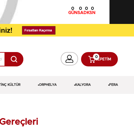
0
0
0
0
GÜN
SA
DK
SN
0
SEPETIM
TİNÇ KÜLTÜR
ORPHELYA
KALYORA
FERA
Gereçleri