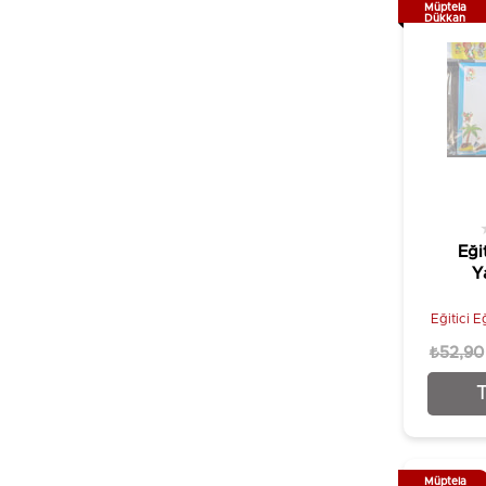
Müptela
Dükkan
Eği
Y
Eğitici E
₺52,90
Müptela