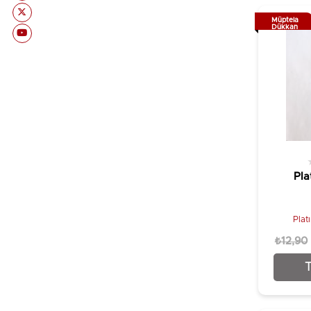
Müptela
Dükkan
Pla
Plat
₺12,90