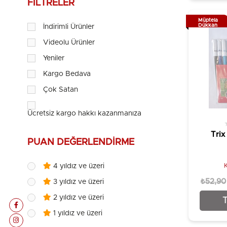
FILTRELER
Müptela
Dükkan
İndirimli Ürünler
Videolu Ürünler
Yeniler
Kargo Bedava
Çok Satan
Ücretsiz kargo hakkı kazanmanıza {price} kaldı!
Trix
PUAN DEĞERLENDIRME
4 yıldız ve üzeri
₺52,90
3 yıldız ve üzeri
2 yıldız ve üzeri
1 yıldız ve üzeri