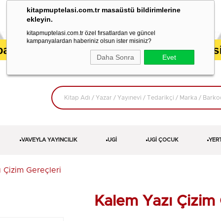
kitapmuptelasi.com.tr masaüstü bildirimlerine
ekleyin.
kitapmuptelasi.com.tr özel fırsatlardan ve güncel
kampanyalardan haberiniz olsun ister misiniz?
Daha Sonra
Evet
VAVEYLA YAYINCILIK
UGİ
UGİ ÇOCUK
YER
 Çizim Gereçleri
Kalem Yazı Çizim 