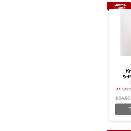
Müptela
Dükkan
Kr
Şef
C
Kral Şakir
₺64,90