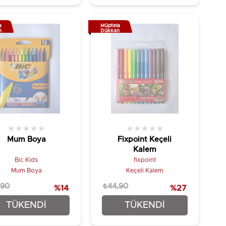
a
Müptela
n
Dükkan
★
★
★
★
★
★
★
★
★
★
Mum Boya
Fixpoint Keçeli
Kalem
Bic Kids
fixpoint
Mum Boya
Keçeli Kalem
,90
₺44,90
%14
%27
₺62,90
₺32,90
TÜKENDI
TÜKENDI