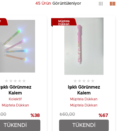
45 Ürün
r
Müptela
Dükkan
★
★
★
★
★
★
★
★
★
★
Işıklı Görünmez
Işıklı Görünmez
Kalem
Kalem
Kolektif
Müptela Dükkan
Müptela Dükkan
Müptela Dükkan
,00
₺60,00
%38
%67
₺49,90
₺19,90
TÜKENDI
TÜKENDI