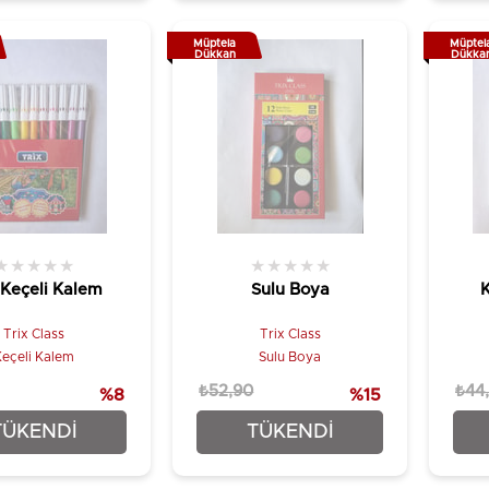
Müptela
Müptel
Dükkan
Dükka
★
★
★
★
★
★
★
★
★
★
 Keçeli Kalem
Sulu Boya
Trix Class
Trix Class
Keçeli Kalem
Sulu Boya
₺52,90
₺44
%8
%15
₺48,90
₺44,90
TÜKENDI
TÜKENDI