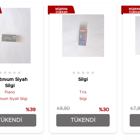
Müptela
Müptel
Dükkan
Dükka
★
★
★
★
★
★
★
★
★
★
tınıum Siyah
Silgi
Silgi
Piano
Trix
ınıum Siyah Silgi
Silgi
₺9,90
₺7,
%39
%30
₺7,90
₺6,90
TÜKENDI
TÜKENDI