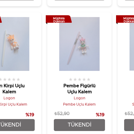
Müptela
Müptel
Dükkan
Dükka
★
★
★
★
★
★
★
★
★
★
rı Kirpi Uçlu
Pembe Figürlü
Kalem
Uçlu Kalem
Logon
Logon
Kirpi Uçlu Kalem
Pembe Uçlu Kalem
S
₺52,90
₺52
%19
%19
₺42,90
₺42,90
TÜKENDI
TÜKENDI