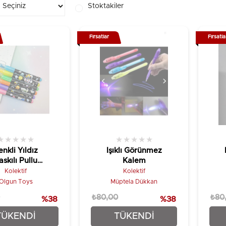
Stoktakiler
Fırsatlar
Fırsatla
★
★
★
★
★
★
★
★
★
★
enkli Yıldız
Işıklı Görünmez
askılı Pullu
Kalem
ga Sihirbaz
Kolektif
Kolektif
orlu Kalem - 1
Olgun Toys
Müptela Dükkan
Adet
₺80,00
₺80
%38
%38
₺49,90
₺49,90
TÜKENDI
TÜKENDI