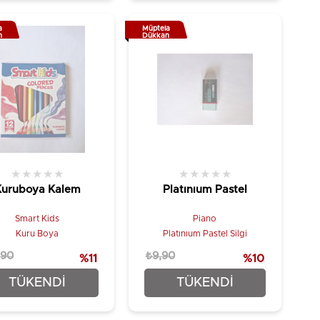
a
Müptela
n
Dükkan
★
★
★
★
★
★
★
★
★
★
Kuruboya Kalem
Platınıum Pastel
Smart Kids
Piano
Kuru Boya
Platınıum Pastel Silgi
,90
₺9,90
%11
%10
₺39,90
₺8,90
TÜKENDI
TÜKENDI