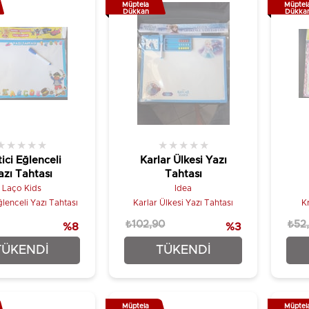
Müptela
Müptel
Dükkan
Dükka
★
★
★
★
★
★
★
★
★
★
tici Eğlenceli
Karlar Ülkesi Yazı
azı Tahtası
Tahtası
Laço Kids
Idea
ğlenceli Yazı Tahtası
Karlar Ülkesi Yazı Tahtası
Kr
₺102,90
₺52
%8
%3
₺48,90
₺99,90
TÜKENDI
TÜKENDI
Müptela
Müptel