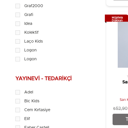
Graf2000
Grafi
Müptela
Dükkan
Idea
Kolektif
Laço Kids
Logon
Logon
Mikro
Müptela Dükkan
YAYINEVI - TEDARIKÇI
Sa
Pırıl
Adel
Piano
Sarı 
Bic Kids
Smart Kids
₺52,90
Cem Kırtasiye
Trix
Elif
Trix Class
Faber Castell