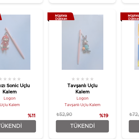
Müptela
Müptel
Dükkan
Dükka
★
★
★
★
★
★
★
★
★
★
ızı Sonic Uçlu
Tavşanlı Uçlu
Kalem
Kalem
Logon
Logon
Uçlu Kalem
Tavşanlı Uçlu Kalem
₺52,90
₺72
%11
%19
₺46,90
₺42,90
TÜKENDI
TÜKENDI