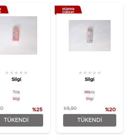
a
Müptela
n
Dükkan
★
★
★
★
★
★
★
★
★
★
Silgi
Silgi
Trix
Mikro
Silgi
Silgi
90
₺9,90
%25
%20
₺5,90
₺7,90
TÜKENDI
TÜKENDI