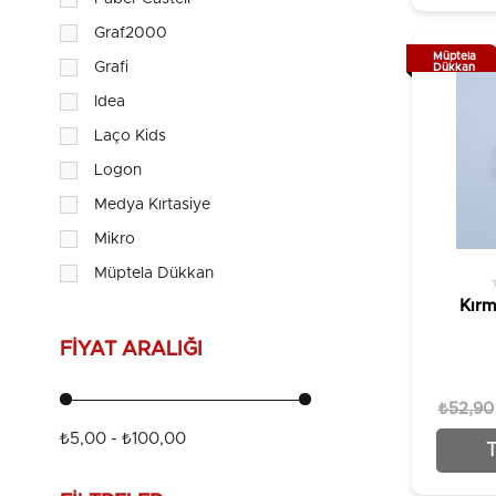
Graf2000
Müptela
Grafi
Dükkan
Idea
Laço Kids
Logon
Medya Kırtasiye
Mikro
Müptela Dükkan
Kırm
Olgun Toys
Park İthalat
FIYAT ARALIĞI
Pırıl
₺52,90
Piano
₺5,00 - ₺100,00
Smart Kids
Trix