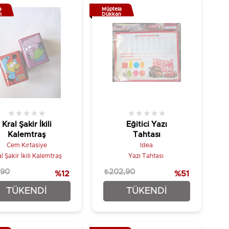
a
Müptela
n
Dükkan
★
★
★
★
★
★
★
★
★
★
Kral Şakir İkili
Eğitici Yazı
Kalemtraş
Tahtası
Cem Kırtasiye
Idea
l Şakir İkili Kalemtraş
Yazı Tahtası
,90
₺202,90
%12
%51
₺74,90
₺99,90
TÜKENDI
TÜKENDI