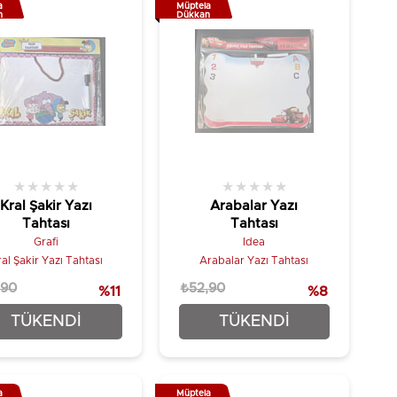
a
Müptela
n
Dükkan
★
★
★
★
★
★
★
★
★
★
Kral Şakir Yazı
Arabalar Yazı
Tahtası
Tahtası
Grafi
Idea
al Şakir Yazı Tahtası
Arabalar Yazı Tahtası
,90
₺52,90
%11
%8
₺46,90
₺48,90
TÜKENDI
TÜKENDI
a
Müptela