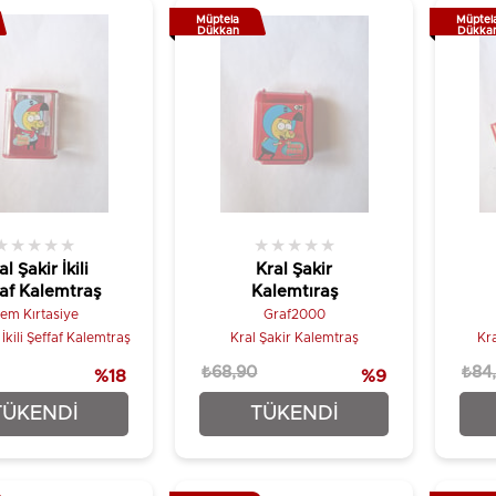
Müptela
Müptel
Dükkan
Dükka
★
★
★
★
★
★
★
★
★
★
al Şakir İkili
Kral Şakir
faf Kalemtraş
Kalemtıraş
em Kırtasiye
Graf2000
 İkili Şeffaf Kalemtraş
Kral Şakir Kalemtraş
Kra
₺68,90
₺84
%18
%9
₺52,90
₺62,90
TÜKENDI
TÜKENDI