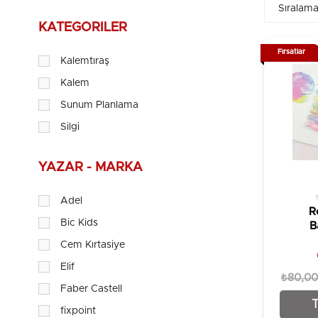
KATEGORILER
Fırsatlar
Kalemtıraş
Kalem
Sunum Planlama
Silgi
YAZAR - MARKA
Adel
R
Bic Kids
B
Dam
Cem Kırtasiye
Fosf
Elif
₺80,00
Faber Castell
fixpoint