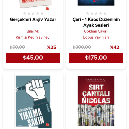
★
★
★
★
★
★
★
★
★
★
Gerçekleri Arşiv Yazar
Çeri - 1 Kaos Düzeninin
Ayak Sesleri
Bilal Ak
Gökhan Çayırlı
Kırmızı Kedi Yayınevi
Lopus Yayınları
₺60,00
%25
₺300,00
%42
₺45,00
₺175,00