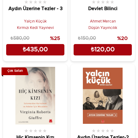
★
★
★
★
★
★
★
★
★
★
Aydın Üzerine Tezler - 3
Devlet Bilinci
Yalçın Küçük
Ahmet Mercan
Kırmızı Kedi Yayınevi
Düşün Yayıncılık
₺580,00
%25
₺150,00
%20
₺435,00
₺120,00
Çok Satan
★
★
★
★
★
★
★
★
★
★
Hiç Kimsenin Kızı
Aydın Üzerine Tezler-2