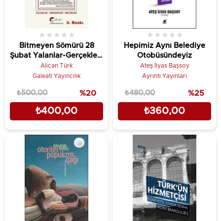
★
★
★
★
★
★
★
★
★
★
Bitmeyen Sömürü 28
Hepimiz Aynı Belediye
Şubat Yalanlar-Gerçekler-
Otobüsündeyiz
Belgeler
Alican Türk
Ateş İlyas Başsoy
Galeati Yayıncılık
Ayrıntı Yayınları
₺500,00
%20
₺480,00
%25
₺400,00
₺360,00