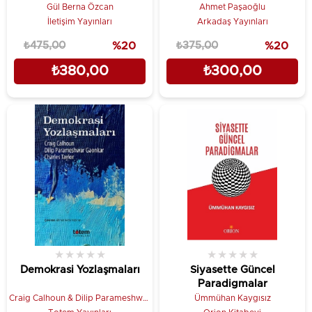
Gül Berna Özcan
Ahmet Paşaoğlu
İletişim Yayınları
Arkadaş Yayınları
₺475,00
%20
₺375,00
%20
₺380,00
₺300,00
★
★
★
★
★
★
★
★
★
★
Demokrasi Yozlaşmaları
Siyasette Güncel
Paradigmalar
Craig Calhoun & Dilip Parameshwar
Ümmühan Kaygısız
Gaonkar & Charles Taylor