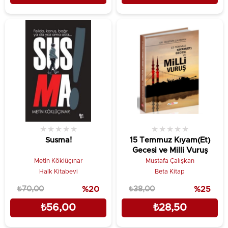
★
★
★
★
★
★
★
★
★
★
Susma!
15 Temmuz Kıyam(Et)
Gecesi ve Milli Vuruş
Metin Köklüçınar
Mustafa Çalışkan
Halk Kitabevi
Beta Kitap
₺70,00
%20
₺38,00
%25
₺56,00
₺28,50