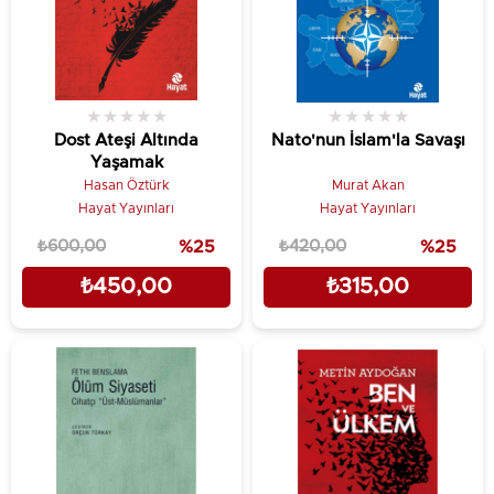
★
★
★
★
★
★
★
★
★
★
Dost Ateşi Altında
Nato'nun İslam'la Savaşı
Yaşamak
Hasan Öztürk
Murat Akan
Hayat Yayınları
Hayat Yayınları
₺600,00
%25
₺420,00
%25
₺450,00
₺315,00