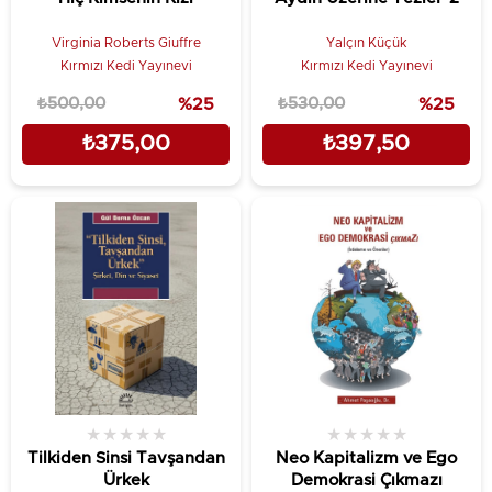
Virginia Roberts Giuffre
Yalçın Küçük
Kırmızı Kedi Yayınevi
Kırmızı Kedi Yayınevi
₺500,00
%25
₺530,00
%25
₺375,00
₺397,50
★
★
★
★
★
★
★
★
★
★
Tilkiden Sinsi Tavşandan
Neo Kapitalizm ve Ego
Ürkek
Demokrasi Çıkmazı