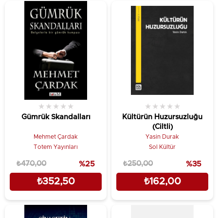
★
★
★
★
★
★
★
★
★
★
Gümrük Skandalları
Kültürün Huzursuzluğu
(Ciltli)
Mehmet Çardak
Yasin Durak
Totem Yayınları
Sol Kültür
₺470,00
%25
₺250,00
%35
₺352,50
₺162,00