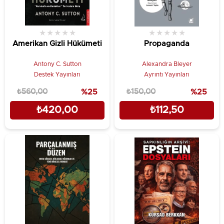
★
★
★
★
★
★
★
★
★
★
Amerikan Gizli Hükümeti
Propaganda
Antony C. Sutton
Alexandra Bleyer
Destek Yayınları
Ayrıntı Yayınları
₺560,00
%25
₺150,00
%25
₺420,00
₺112,50