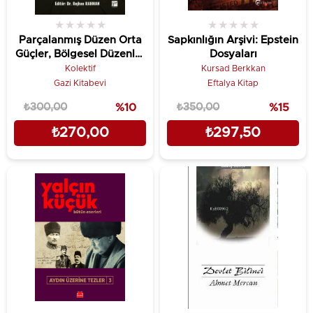
★
★
★
★
★
★
★
★
★
★
Parçalanmış Düzen Orta
Sapkınlığın Arşivi: Epstein
Güçler, Bölgesel Düzenler
Dosyaları
ve Yeni Küresel Mimari
Kolektif
Kursad Berkkan
Gazi Kitabevi
Eftalya Kitap
₺300,00
%10
₺350,00
%15
₺270,00
₺297,50