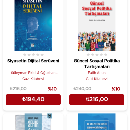
★
★
★
★
★
★
★
★
★
★
Siyasetin Dijital Serüveni
Güncel Sosyal Politika
Tartışmaları
Süleyman Ekici & Oğuzhan
Fatih Altun
Göktolga
Gazi Kitabevi
Gazi Kitabevi
₺216,00
%10
₺240,00
%10
₺194,40
₺216,00