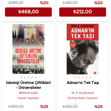
₺585,00
%20
₺265,00
%20
₺468,00
₺212,00
★
★
★
★
★
★
★
★
★
★
İdeoloji Üretme Çiftlikleri
Adnan'ın Tek Taşı
- Üniversiteler
Mehmet Çelik
M. G. Kırıkkanat
Hayat Yayınları
Kırmızı Kedi Yayınevi
₺450,00
%25
₺330,00
%25