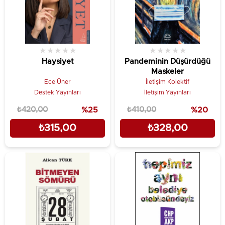
★
★
★
★
★
★
★
★
★
★
Haysiyet
Pandeminin Düşürdüğü
Maskeler
Ece Üner
İletişim Kolektif
Destek Yayınları
İletişim Yayınları
₺420,00
%25
₺410,00
%20
₺315,00
₺328,00