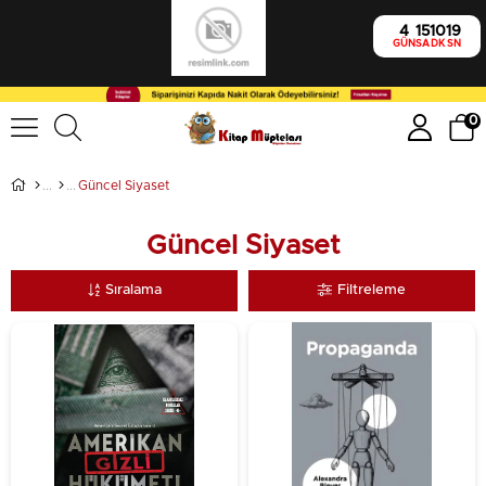
4
15
10
17
GÜN
SA
DK
SN
0
Güncel Siyaset
Güncel Siyaset
Sıralama
Filtreleme