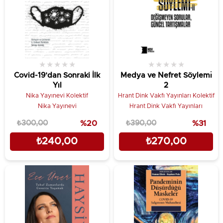
★
★
★
★
★
★
★
★
★
★
Covid-19’dan Sonraki İlk
Medya ve Nefret Söylemı̇
Yıl
2
Nika Yayınevi Kolektif
Hrant Dink Vakfı Yayınları Kolektif
Nika Yayınevi
Hrant Dink Vakfı Yayınları
₺300,00
%20
₺390,00
%31
₺240,00
₺270,00