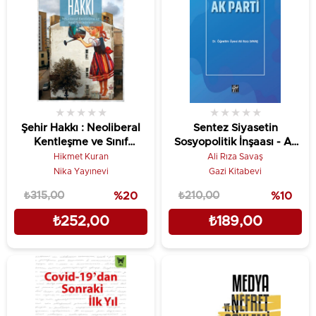
★
★
★
★
★
★
★
★
★
★
Şehir Hakkı : Neoliberal
Sentez Siyasetin
Kentleşme ve Sınıf
Sosyopolitik İnşaası - Ak
Mücadelesi
Parti
Hikmet Kuran
Ali Rıza Savaş
Nika Yayınevi
Gazi Kitabevi
₺315,00
%20
₺210,00
%10
₺252,00
₺189,00