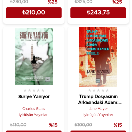
₺280,00
%25
₺325,00
%25
₺210,00
₺243,75
★
★
★
★
★
★
★
★
★
★
Suriye Yanıyor
Trump Dosyasının
Arkasındaki Adam:
Christopher Steele
Charles Glass
Jane Mayer
İyidüşün Yayınları
İyidüşün Yayınları
₺110,00
%15
₺100,00
%15