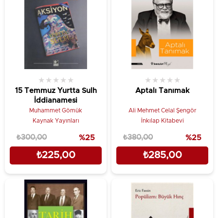
★
★
★
★
★
★
★
★
★
★
15 Temmuz Yurtta Sulh
Aptalı Tanımak
İddianamesi
Muhammet Gömük
Ali Mehmet Celal Şengör
Kaynak Yayınları
İnkılap Kitabevi
₺300,00
%25
₺380,00
%25
₺225,00
₺285,00