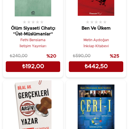
★
★
★
★
★
★
★
★
★
★
Ölüm Siyaseti Cihatçı
Ben Ve Ülkem
''Üst-Müslümanlar''
Fethi Benslama
Metin Aydoğan
İletişim Yayınları
İnkılap Kitabevi
₺240,00
%20
₺590,00
%25
₺192,00
₺442,50