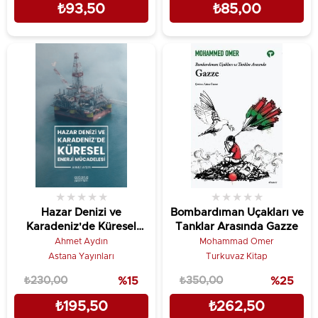
₺93,50
₺85,00
★
★
★
★
★
★
★
★
★
★
Hazar Denizi ve
Bombardıman Uçakları ve
Karadeniz'de Küresel
Tanklar Arasında Gazze
Enerji Mücadelesi
Ahmet Aydın
Mohammad Omer
Astana Yayınları
Turkuvaz Kitap
₺230,00
%15
₺350,00
%25
₺195,50
₺262,50