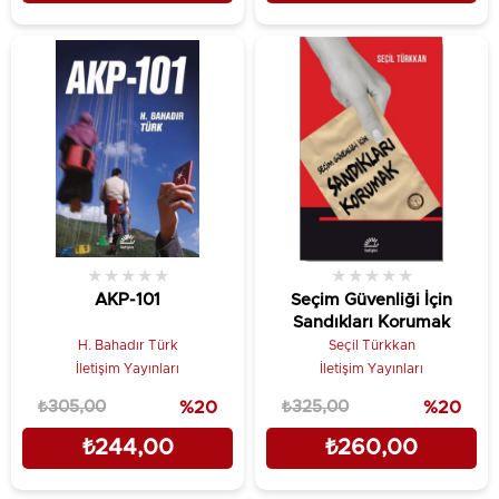
★
★
★
★
★
★
★
★
★
★
AKP-101
Seçim Güvenliği İçin
Sandıkları Korumak
H. Bahadır Türk
Seçil Türkkan
İletişim Yayınları
İletişim Yayınları
₺305,00
%20
₺325,00
%20
₺244,00
₺260,00