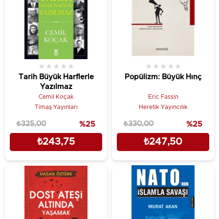
★
★
★
★
★
★
★
★
★
★
Tarih Büyük Harflerle
Popülizm: Büyük Hınç
Yazılmaz
Cemil Koçak
Eric Fassin
Timaş Yayınları
Heretik Yayıncılık
₺325,00
%25
₺330,00
%25
₺243,75
₺247,50