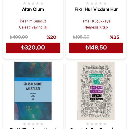
★
★
★
★
★
★
★
★
★
★
Altın Ölüm
Fikri Hür Vicdanı Hür
İbrahim Gündüz
İsmail Küçükkaya
Galeati Yayıncılık
Nemesis Kitap
₺400,00
%20
₺198,00
%25
₺320,00
₺148,50
★
★
★
★
★
★
★
★
★
★