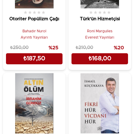
★
★
★
★
★
★
★
★
★
★
Otoriter Popülizm Çağı
Türk’ün Hizmetçisi
Bahadır Nurol
Roni Margulies
Ayrıntı Yayınları
Everest Yayınları
₺250,00
%25
₺210,00
%20
₺187,50
₺168,00