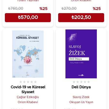
Totem Yayınları
Orion Kitabevi
₺760,00
%25
₺270,00
%25
₺570,00
₺202,50
★
★
★
★
★
★
★
★
★
★
Covid-19 ve Küresel
Deli Dünya
Siyaset
Çağlar Ezikoğlu
Slavoj Zizek
Orion Kitabevi
Okuyan Us Yayın