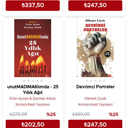
₺337,50
₺247,50
★
★
★
★
★
★
★
★
★
★
unutMADIMAKlımda - 25
Devrimci Portreler
Yıllık Ağıt
Eren Aysan & Zeynep Altıok
Hikmet Çiçek
Kırmızı Kedi Yayınevi
Kırmızı Kedi Yayınevi
₺270,00
%25
₺330,00
%25
₺202,50
₺247,50