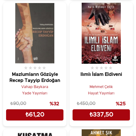
★
★
★
★
★
★
★
★
★
★
Mazlumların Gözüyle
Ilımlı İslam Eldiveni
Recep Tayyip Erdoğan
Vahap Baykara
Mehmet Çelik
Yade Yayınları
Hayat Yayınları
₺90,00
%32
₺450,00
%25
₺61,20
₺337,50