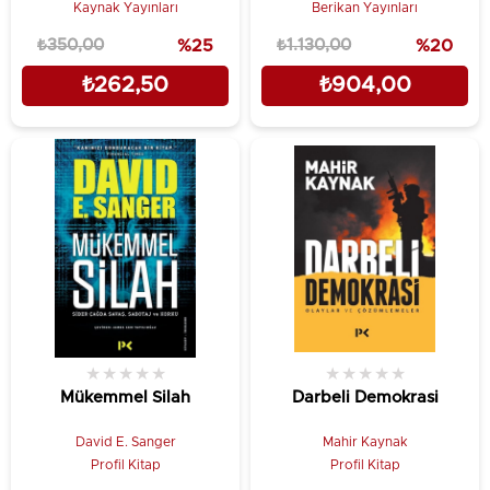
Kaynak Yayınları
Berikan Yayınları
₺350,00
%25
₺1.130,00
%20
₺262,50
₺904,00
★
★
★
★
★
★
★
★
★
★
Mükemmel Silah
Darbeli Demokrasi
David E. Sanger
Mahir Kaynak
Profil Kitap
Profil Kitap