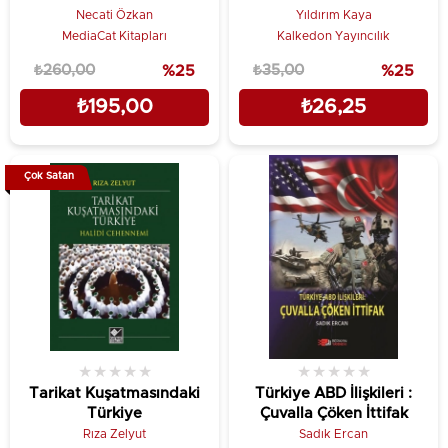
Necati Özkan
Yıldırım Kaya
MediaCat Kitapları
Kalkedon Yayıncılık
₺260,00
%25
₺35,00
%25
₺195,00
₺26,25
Çok Satan
★
★
★
★
★
★
★
★
★
★
Tarikat Kuşatmasındaki
Türkiye ABD İlişkileri :
Türkiye
Çuvalla Çöken İttifak
Rıza Zelyut
Sadık Ercan