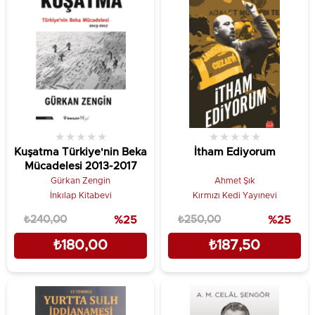
★
★
★
★
★
★
★
★
★
★
Kuşatma Türkiye'nin Beka
İtham Ediyorum
Mücadelesi 2013-2017
Gürkan Zengin
Ahmet Şık
İnkılap Kitabevi
Kırmızı Kedi Yayınevi
₺240,00
%25
₺250,00
%25
₺180,00
₺187,50