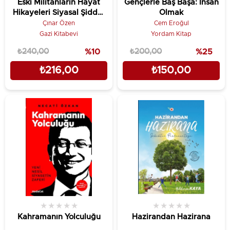
Eski Militanların Hayat
Gençlerle Baş Başa: İnsan
Hikayeleri Siyasal Şiddet
Olmak
Anlatıları
Çınar Özen
Cem Eroğul
Gazi Kitabevi
Yordam Kitap
₺240,00
%10
₺200,00
%25
₺216,00
₺150,00
★
★
★
★
★
★
★
★
★
★
Kahramanın Yolculuğu
Hazirandan Hazirana