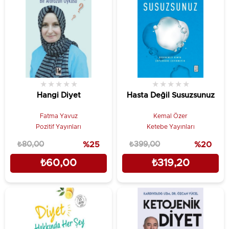
★
★
★
★
★
★
★
★
★
★
Hangi Diyet
Hasta Değil Susuzsunuz
Fatma Yavuz
Kemal Özer
Pozitif Yayınları
Ketebe Yayınları
₺80,00
%25
₺399,00
%20
₺60,00
₺319,20