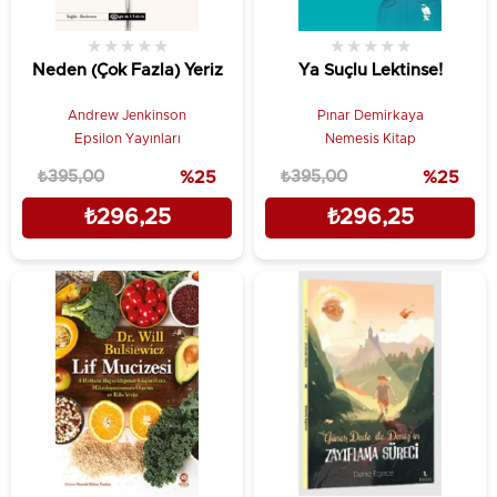
★
★
★
★
★
★
★
★
★
★
Neden (Çok Fazla) Yeriz
Ya Suçlu Lektinse!
Andrew Jenkinson
Pınar Demirkaya
Epsilon Yayınları
Nemesis Kitap
₺395,00
%25
₺395,00
%25
₺296,25
₺296,25