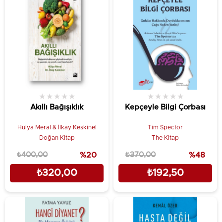
★
★
★
★
★
★
★
★
★
★
Akıllı Bağışıklık
Kepçeyle Bilgi Çorbası
Hülya Meral & İlkay Keskinel
Tim Spector
Doğan Kitap
The Kitap
₺400,00
%20
₺370,00
%48
₺320,00
₺192,50