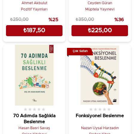
Ahmet Akbulut
Ceyden Güran
Pozitif Yayınları
Müptela Yayınevi
₺250,00
%25
₺350,00
%36
₺187,50
₺225,00
Çok Satan
★
★
★
★
★
★
★
★
★
★
70 Adımda Sağlıkla
Fonksiyonel Beslenme
Beslenme
Hasan Basri Savaş
Nazan Uysal Harzadın