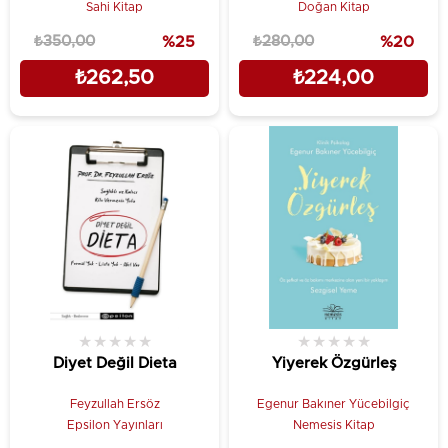
Sahi Kitap
Doğan Kitap
₺350,00
%25
₺280,00
%20
₺262,50
₺224,00
★
★
★
★
★
★
★
★
★
★
Diyet Değil Dieta
Yiyerek Özgürleş
Feyzullah Ersöz
Egenur Bakıner Yücebilgiç
Epsilon Yayınları
Nemesis Kitap