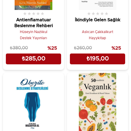
★
★
★
★
★
★
★
★
★
★
Antienflamatuar
İkindiyle Gelen Sağlık
Beslenme Rehberi
Hüseyin Nazlıkul
Aslıcan Çakkalkurt
Destek Yayınları
Hayykitap
₺380,00
%25
₺260,00
%25
₺285,00
₺195,00