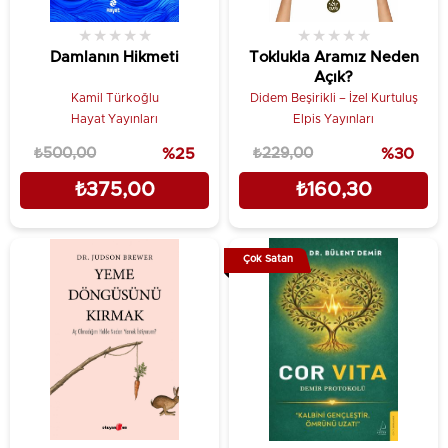
★
★
★
★
★
★
★
★
★
★
Damlanın Hikmeti
Toklukla Aramız Neden
Açık?
Kamil Türkoğlu
Didem Beşirikli – İzel Kurtuluş
Hayat Yayınları
Elpis Yayınları
₺500,00
%25
₺229,00
%30
₺375,00
₺160,30
Çok Satan