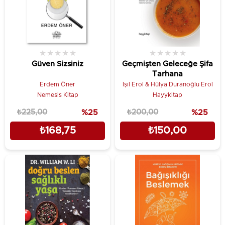
★
★
★
★
★
★
★
★
★
★
Güven Sizsiniz
Geçmişten Geleceğe Şifa
Tarhana
Erdem Öner
Işıl Erol & Hülya Duranoğlu Erol
Nemesis Kitap
Hayykitap
₺225,00
%25
₺200,00
%25
₺168,75
₺150,00