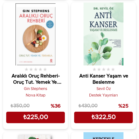
★
★
★
★
★
★
★
★
★
★
Aralıklı Oruç Rehberi-
Anti Kanser Yaşam ve
Oruç Tut. Yemek Ye.
Beslenme
Tekrarla
Gin Stephens
Sevil Öz
Nova Kitap
Destek Yayınları
₺350,00
%36
₺430,00
%25
₺225,00
₺322,50