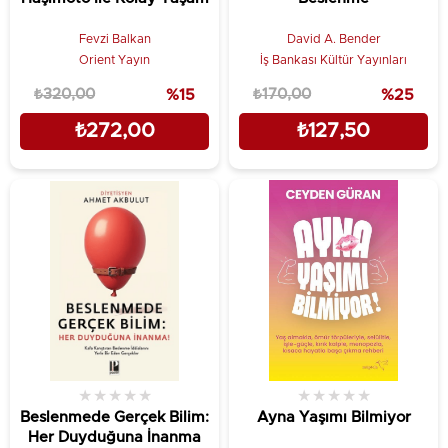
Fevzi Balkan
David A. Bender
Orient Yayın
İş Bankası Kültür Yayınları
₺320,00
%15
₺170,00
%25
₺272,00
₺127,50
★
★
★
★
★
★
★
★
★
★
Beslenmede Gerçek Bilim:
Ayna Yaşımı Bilmiyor
Her Duyduğuna İnanma