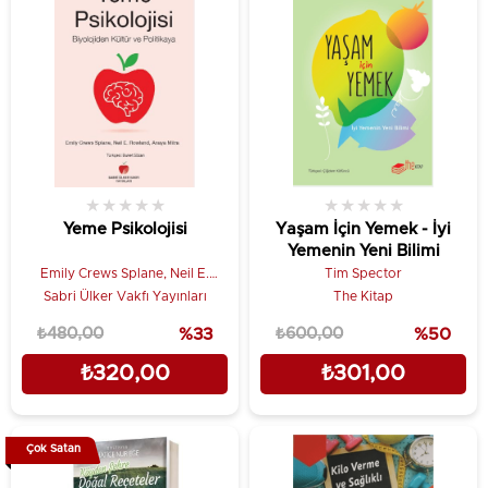
★
★
★
★
★
★
★
★
★
★
Yeme Psikolojisi
Yaşam İçin Yemek - İyi
Yemenin Yeni Bilimi
Emily Crews Splane, Neil E.
Tim Spector
Rowland, Anaya Mitra
Sabri Ülker Vakfı Yayınları
The Kitap
₺480,00
%33
₺600,00
%50
₺320,00
₺301,00
Çok Satan