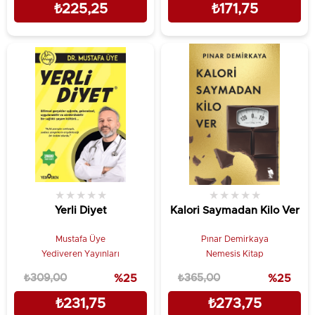
₺225,25
₺171,75
★
★
★
★
★
★
★
★
★
★
Yerli Diyet
Kalori Saymadan Kilo Ver
Mustafa Üye
Pınar Demirkaya
Yediveren Yayınları
Nemesis Kitap
₺309,00
%25
₺365,00
%25
₺231,75
₺273,75