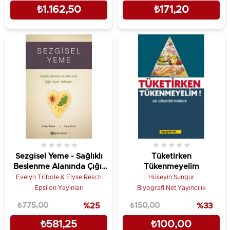
₺1.162,50
₺171,20
★
★
★
★
★
★
★
★
★
★
Sezgisel Yeme - Sağlıklı
Tüketirken
Beslenme Alanında Çığır
Tükenmeyelim
Açan Yaklaşım
Evelyn Tribole & Elyse Resch
Hüseyin Sungur
Epsilon Yayınları
Biyografi Net Yayıncılık
₺775,00
%25
₺150,00
%33
₺581,25
₺100,00