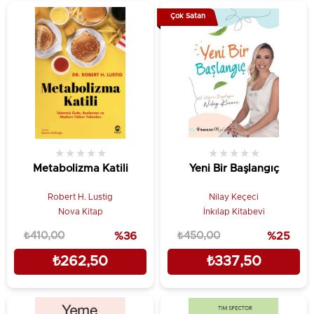
Çok Satan
★
★
★
★
★
★
★
★
★
★
Metabolizma Katili
Yeni Bir Başlangıç
Robert H. Lustig
Nilay Keçeci
Nova Kitap
İnkılap Kitabevi
₺410,00
%36
₺450,00
%25
₺262,50
₺337,50