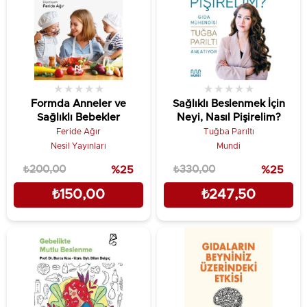
★
★
★
★
★
★
★
★
★
★
Formda Anneler ve
Sağlıklı Beslenmek İçin
Sağlıklı Bebekler
Neyi, Nasıl Pişirelim?
Feride Ağır
Tuğba Parıltı
Nesil Yayınları
Mundi
₺200,00
%25
₺330,00
%25
₺150,00
₺247,50