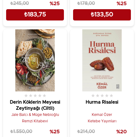
₺245,00
%25
₺178,00
%25
₺183,75
₺133,50
★
★
★
★
★
★
★
★
★
★
Derin Köklerin Meyvesi
Hurma Risalesi
Zeytinyağı (Ciltli)
Jale Balcı & Müge Nebioğlu
Kemal Özer
Remzi Kitabevi
Ketebe Yayınları
₺1.550,00
%25
₺214,00
%20