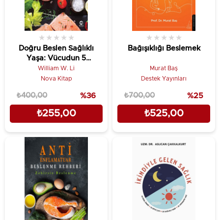
★
★
★
★
★
★
★
★
★
★
Doğru Beslen Sağlıklı
Bağışıklığı Beslemek
Yaşa: Vücudun 5
Savunma Sistemi &
William W. Li
Murat Baş
Yiyecekler Hayatınızı
Nova Kitap
Destek Yayınları
Nasıl Kurtarır?
₺400,00
%36
₺700,00
%25
₺255,00
₺525,00