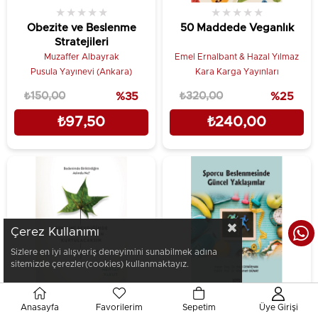
★
★
★
★
★
★
★
★
★
★
Obezite ve Beslenme
50 Maddede Veganlık
Stratejileri
Muzaffer Albayrak
Emel Ernalbant & Hazal Yılmaz
Pusula Yayınevi (Ankara)
Kara Karga Yayınları
₺150,00
%35
₺320,00
%25
₺97,50
₺240,00
Çerez Kullanımı
Sizlere en iyi alışveriş deneyimini sunabilmek adına
sitemizde çerezler(cookies) kullanmaktayız.
Anasayfa
Favorilerim
Sepetim
Üye Girişi
★
★
★
★
★
★
★
★
★
★