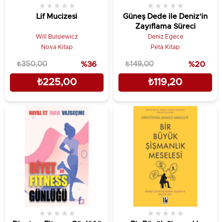
★
★
★
★
★
★
★
★
★
★
Lif Mucizesi
Güneş Dede ile Deniz’in
Zayıflama Süreci
Will Bulsiewicz
Deniz Egece
Nova Kitap
Peta Kitap
₺350,00
%36
₺149,00
%20
₺225,00
₺119,20
★
★
★
★
★
★
★
★
★
★