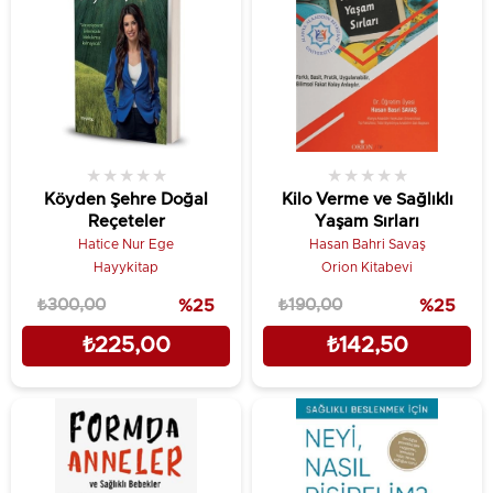
★
★
★
★
★
★
★
★
★
★
Köyden Şehre Doğal
Kilo Verme ve Sağlıklı
Reçeteler
Yaşam Sırları
Hatice Nur Ege
Hasan Bahri Savaş
Hayykitap
Orion Kitabevi
₺300,00
%25
₺190,00
%25
₺225,00
₺142,50