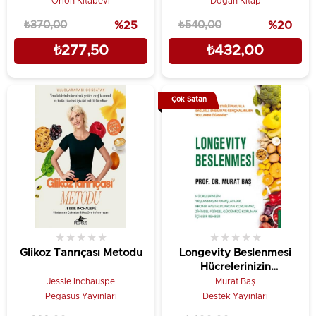
Orion Kitabevi
Doğan Kitap
₺370,00
%25
₺540,00
%20
₺277,50
₺432,00
Çok Satan
★
★
★
★
★
★
★
★
★
★
Glikoz Tanrıçası Metodu
Longevity Beslenmesi
Hücrelerinizin
yaşlanmasını
Jessie Inchauspe
Murat Baş
yavaşlatmak, kronik
Pegasus Yayınları
Destek Yayınları
hastalıklardan kurtulmak,