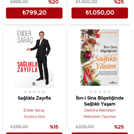
₺999,00
%20
₺1.400,00
%25
zihinsel-fiziksel gücünüzü
korumak için bir rehber
₺799,20
₺1.050,00
★
★
★
★
★
★
★
★
★
★
Sağlıkla Zayıfla
İbn-i Sina Bilgeliğinde
Sağlıklı Yaşam
Ender Saraç
Delmira Weinstein
Üçüncü Göz
Yediveren Yayınları
₺265,00
%15
₺229,00
%25