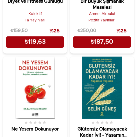
Diyet ve Fitness Günlüğü
Bir Büyük Şişmanlık
Meselesi
Kolektif
Ahmet Akbulut
Fa Yayınları
Pozitif Yayınları
₺159,50
%25
₺250,00
%25
₺119,63
₺187,50
★
★
★
★
★
★
★
★
★
★
Ne Yesem Dokunuyor
Glütensiz Olamayacak
Kadar İyi! - Yaşamın