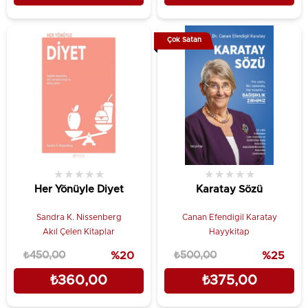
Çok Satan
★
★
★
★
★
★
★
★
★
★
Her Yönüyle Diyet
Karatay Sözü
Sandra K. Nissenberg
Canan Efendigil Karatay
Akıl Çelen Kitaplar
Hayykitap
₺450,00
%20
₺500,00
%25
₺360,00
₺375,00