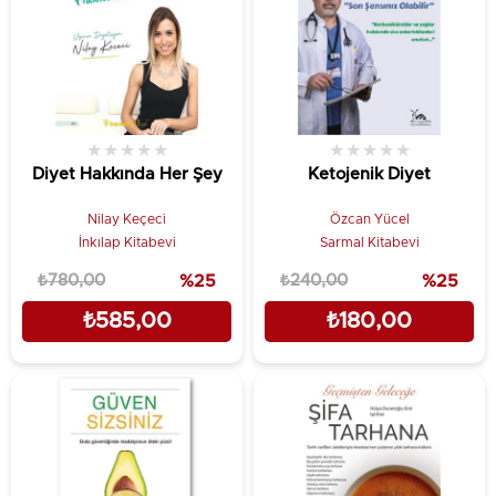
★
★
★
★
★
★
★
★
★
★
Diyet Hakkında Her Şey
Ketojenik Diyet
Nilay Keçeci
Özcan Yücel
İnkılap Kitabevi
Sarmal Kitabevi
₺780,00
%25
₺240,00
%25
₺585,00
₺180,00