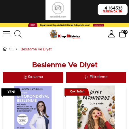
4
16
45
32
GÜN
SA
DK
SN
0
Beslenme Ve Diyet
Beslenme Ve Diyet
Sıralama
Filtreleme
Çok Satan
YENI