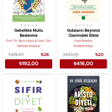
★
★
★
★
★
★
★
★
★
★
Gebelikte Mutlu
Gıdaların Beyniniz
Beslenme
Üzerindeki Etkisi
Prof. Dr. Burcu Kısa & Uzm. Dyt.
Uma Naidoo
Dilan Dalgıç
Serbest Kitaplar
Kolektif Kitap
₺265,00
%28
₺520,00
%20
₺192,00
₺416,00