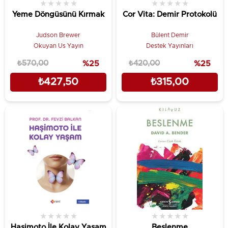
★
★
★
★
★
★
★
★
★
★
Yeme Döngüsünü Kırmak
Cor Vita: Demir Protokolü
Judson Brewer
Bülent Demir
Okuyan Us Yayın
Destek Yayınları
₺570,00
%25
₺420,00
%25
₺427,50
₺315,00
★
★
★
★
★
★
★
★
★
★
Haşimoto İle Kolay Yaşam
Beslenme