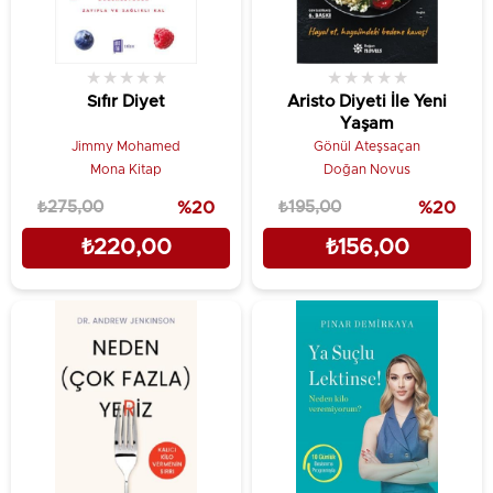
★
★
★
★
★
★
★
★
★
★
Sıfır Diyet
Aristo Diyeti İle Yeni
Yaşam
Jimmy Mohamed
Gönül Ateşsaçan
Mona Kitap
Doğan Novus
₺275,00
%20
₺195,00
%20
₺220,00
₺156,00