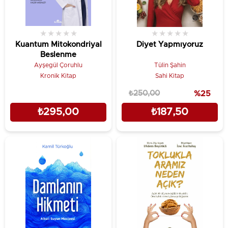
★
★
★
★
★
★
★
★
★
★
Kuantum Mitokondriyal
Diyet Yapmıyoruz
Beslenme
Ayşegül Çoruhlu
Tülin Şahin
Kronik Kitap
Sahi Kitap
₺250,00
%25
₺295,00
₺187,50