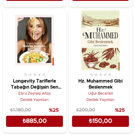
★
★
★
★
★
★
★
★
★
★
Longevity Tariflerle
Hz. Muhammed Gibi
Tabağın Değişsin Sen
Beslenmek
Değiş
Ebru Zeynep Altay
Uğur Becerikli
Destek Yayınları
Destek Yayınları
₺1.180,00
%25
₺200,00
%25
₺885,00
₺150,00