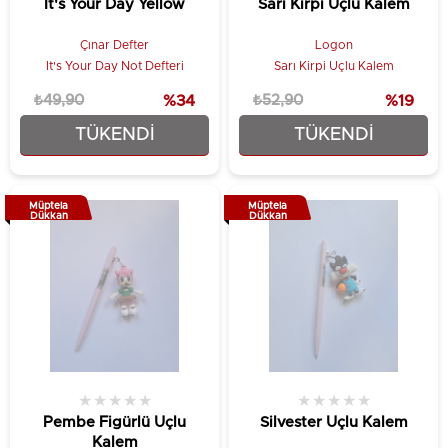
It's Your Day Yellow
Sarı Kirpi Uçlu Kalem
Çınar Defter
Logon
It's Your Day Not Defteri
Sarı Kirpi Uçlu Kalem
₺49,90
%34
₺52,90
%19
TÜKENDI
TÜKENDI
₺32,90
₺42,90
Müptela
Müptela
Dükkan
Dükkan
★
★
★
★
★
★
★
★
★
★
Pembe Figürlü Uçlu
Silvester Uçlu Kalem
Kalem