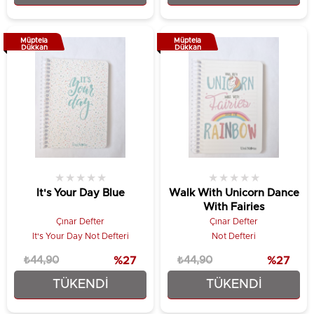
Müptela
Müptela
Dükkan
Dükkan
★
★
★
★
★
★
★
★
★
★
It's Your Day Blue
Walk With Unicorn Dance
With Fairies
Çınar Defter
Çınar Defter
It's Your Day Not Defteri
Not Defteri
₺44,90
%27
₺44,90
%27
TÜKENDI
TÜKENDI
₺32,90
₺32,90