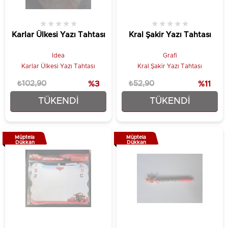
★
★
★
★
★
★
★
★
★
★
Karlar Ülkesi Yazı Tahtası
Kral Şakir Yazı Tahtası
Idea
Grafi
Karlar Ülkesi Yazı Tahtası
Kral Şakir Yazı Tahtası
₺102,90
%3
₺52,90
%11
TÜKENDI
TÜKENDI
₺99,90
₺46,90
Müptela
Müptela
Dükkan
Dükkan