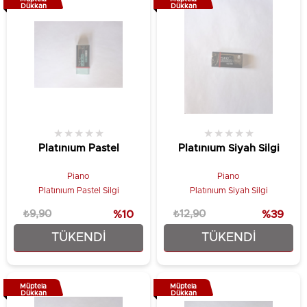
Dükkan
Dükkan
★
★
★
★
★
★
★
★
★
★
Platınıum Pastel
Platınıum Siyah Silgi
Piano
Piano
Platınıum Pastel Silgi
Platınıum Siyah Silgi
₺9,90
%10
₺12,90
%39
TÜKENDI
TÜKENDI
₺8,90
₺7,90
Müptela
Müptela
Dükkan
Dükkan