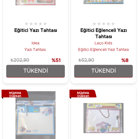
★
★
★
★
★
★
★
★
★
★
Eğitici Yazı Tahtası
Eğitici Eğlenceli Yazı
Tahtası
Idea
Laço Kids
Yazı Tahtası
Eğitici Eğlenceli Yazı Tahtası
₺202,90
%51
₺52,90
%8
TÜKENDI
TÜKENDI
₺99,90
₺48,90
Müptela
Müptela
Dükkan
Dükkan