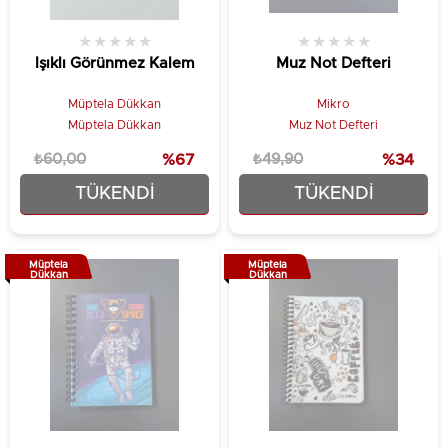
★
★
★
★
★
★
★
★
★
★
Işıklı Görünmez Kalem
Muz Not Defteri
Müptela Dükkan
Mikro
Müptela Dükkan
Muz Not Defteri
₺60,00
%67
₺49,90
%34
TÜKENDI
TÜKENDI
₺19,90
₺32,90
Müptela
Müptela
Dükkan
Dükkan