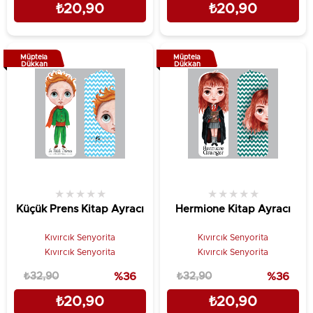
₺20,90
₺20,90
Müptela
Müptela
Dükkan
Dükkan
★
★
★
★
★
★
★
★
★
★
Küçük Prens Kitap Ayracı
Hermione Kitap Ayracı
Kıvırcık Senyorita
Kıvırcık Senyorita
Kıvırcık Senyorita
Kıvırcık Senyorita
₺32,90
%36
₺32,90
%36
₺20,90
₺20,90