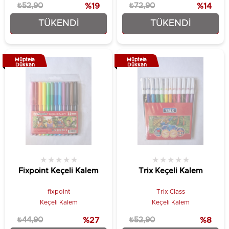
₺52,90
%19
₺72,90
%14
TÜKENDI
TÜKENDI
₺42,90
₺62,90
Müptela
Müptela
Dükkan
Dükkan
★
★
★
★
★
★
★
★
★
★
Fixpoint Keçeli Kalem
Trix Keçeli Kalem
fixpoint
Trix Class
Keçeli Kalem
Keçeli Kalem
₺44,90
%27
₺52,90
%8