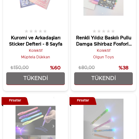
★
★
★
★
★
★
★
★
★
★
Kuromi ve Arkadaşları
Renkli Yıldız Baskılı Pullu
Sticker Defteri - 8 Sayfa
Damga Sihirbaz Fosforlu
Kalem - 1 Adet
Kolektif
Kolektif
Müptela Dükkan
Olgun Toys
₺150,00
%60
₺80,00
%38
TÜKENDI
TÜKENDI
₺59,90
₺49,90
Fırsatlar
Fırsatlar