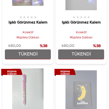
★
★
★
★
★
★
★
★
★
★
Işıklı Görünmez Kalem
Işıklı Görünmez Kalem
Kolektif
Kolektif
Müptela Dükkan
Müptela Dükkan
₺80,00
%38
₺80,00
%38
TÜKENDI
TÜKENDI
₺49,90
₺49,90
Müptela
Müptela
Dükkan
Dükkan