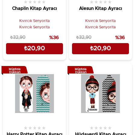
★
★
★
★
★
★
★
★
★
★
Chaplin Kitap Ayracı
Alesun Kitap Ayracı
Kıvırcık Senyorita
Kıvırcık Senyorita
Kıvırcık Senyorita
Kıvırcık Senyorita
₺32,90
%36
₺32,90
%36
₺20,90
₺20,90
Müptela
Müptela
Dükkan
Dükkan
★
★
★
★
★
★
★
★
★
★
Harry Potter Kitap Ayracı
Hüdaverdi Kitap Ayracı