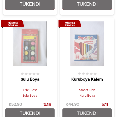
TÜKENDI
TÜKENDI
₺32,90
₺48,90
Müptela
Müptela
Dükkan
Dükkan
★
★
★
★
★
★
★
★
★
★
Sulu Boya
Kuruboya Kalem
Trix Class
Smart Kids
Sulu Boya
Kuru Boya
₺52,90
%15
₺44,90
%11
TÜKENDI
TÜKENDI
₺44,90
₺39,90