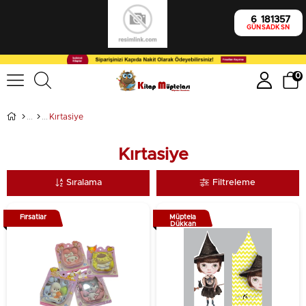
6
18
13
56
GÜN
SA
DK
SN
0
Kırtasiye
Kırtasiye
Sıralama
Filtreleme
Fırsatlar
Müptela
Dükkan