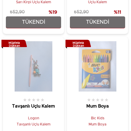
Sarı Kirpi Uçlu Kalem
Uçlu Kalem
₺52,90
%19
₺52,90
%11
TÜKENDI
TÜKENDI
₺42,90
₺46,90
Müptela
Müptela
Dükkan
Dükkan
★
★
★
★
★
★
★
★
★
★
Tavşanlı Uçlu Kalem
Mum Boya
Logon
Bic Kids
Tavşanlı Uçlu Kalem
Mum Boya