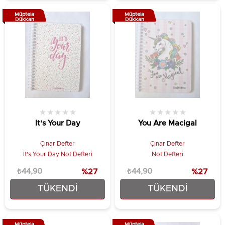
Müptela
Müptela
Dükkan
Dükkan
★
★
★
★
★
★
★
★
★
★
It's Your Day
You Are Macigal
Çınar Defter
Çınar Defter
It's Your Day Not Defteri
Not Defteri
₺44,90
%27
₺44,90
%27
TÜKENDI
TÜKENDI
₺32,90
₺32,90
Müptela
Müptela