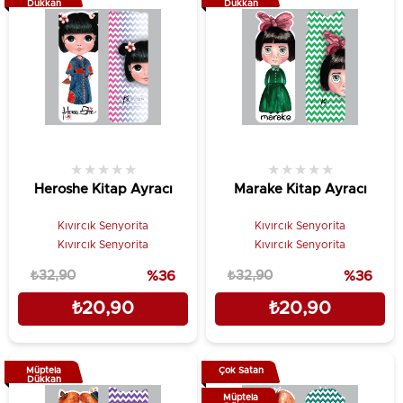
Dükkan
Dükkan
★
★
★
★
★
★
★
★
★
★
Heroshe Kitap Ayracı
Marake Kitap Ayracı
Kıvırcık Senyorita
Kıvırcık Senyorita
Kıvırcık Senyorita
Kıvırcık Senyorita
₺32,90
%36
₺32,90
%36
₺20,90
₺20,90
Müptela
Çok Satan
Dükkan
Müptela