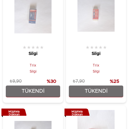
★
★
★
★
★
★
★
★
★
★
Silgi
Silgi
Trix
Trix
Silgi
Silgi
₺9,90
%30
₺7,90
%25
TÜKENDI
TÜKENDI
₺6,90
₺5,90
Müptela
Müptela
Dükkan
Dükkan