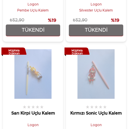
Logon
Logon
Pembe Uçlu Kalem
Silvester Uçlu Kalem
₺52,90
%19
₺52,90
%19
TÜKENDI
TÜKENDI
₺42,90
₺42,90
Müptela
Müptela
Dükkan
Dükkan
★
★
★
★
★
★
★
★
★
★
Sarı Kirpi Uçlu Kalem
Kırmızı Sonic Uçlu Kalem
Logon
Logon