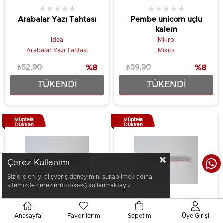
★
★
★
★
★
★
★
★
★
★
Arabalar Yazı Tahtası
Pembe unicorn uçlu
kalem
Idea
Mikro
Arabalar Yazı Tahtası
Mikro
₺52,90
%8
₺39,90
%8
TÜKENDI
TÜKENDI
₺48,90
₺36,90
Müptela
Müptela
Dükkan
Dükkan
Çerez Kullanımı
Sizlere en iyi alışveriş deneyimini sunabilmek adına
sitemizde çerezler(cookies) kullanmaktayız.
Anasayfa
Favorilerim
Sepetim
Üye Girişi
★
★
★
★
★
★
★
★
★
★