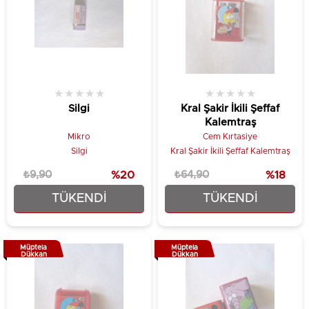
★
★
★
★
★
★
★
★
★
★
Silgi
Kral Şakir İkili Şeffaf
Kalemtraş
Mikro
Cem Kırtasiye
Silgi
Kral Şakir İkili Şeffaf Kalemtraş
₺9,90
%20
₺64,90
%18
TÜKENDI
TÜKENDI
₺7,90
₺52,90
Müptela
Müptela
Dükkan
Dükkan