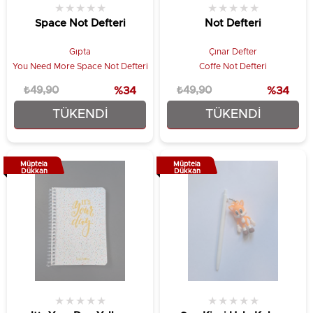
★
★
★
★
★
★
★
★
★
★
Space Not Defteri
Not Defteri
Gıpta
Çınar Defter
You Need More Space Not Defteri
Coffe Not Defteri
₺49,90
%34
₺49,90
%34
TÜKENDI
TÜKENDI
₺32,90
₺32,90
Müptela
Müptela
Dükkan
Dükkan
★
★
★
★
★
★
★
★
★
★