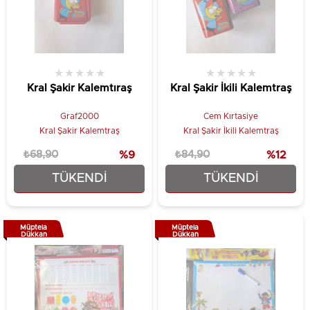
★
★
★
★
★
★
★
★
★
★
Kral Şakir Kalemtıraş
Kral Şakir İkili Kalemtraş
Graf2000
Cem Kırtasiye
Kral Şakir Kalemtraş
Kral Şakir İkili Kalemtraş
₺68,90
%9
₺84,90
%12
TÜKENDI
TÜKENDI
₺62,90
₺74,90
Müptela
Müptela
Dükkan
Dükkan