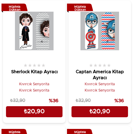
Müptela
Müptela
Dükkan
Dükkan
★
★
★
★
★
★
★
★
★
★
Sherlock Kitap Ayracı
Captan America Kitap
Ayracı
Kıvırcık Senyorita
Kıvırcık Senyorita
Kıvırcık Senyorita
Kıvırcık Senyorita
₺32,90
%36
₺32,90
%36
₺20,90
₺20,90
Müptela
Müptela