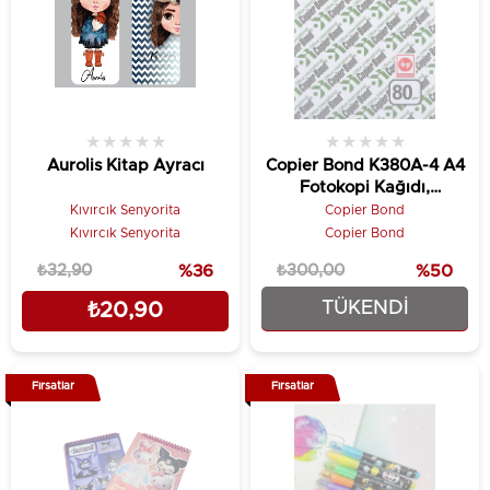
★
★
★
★
★
★
★
★
★
★
Aurolis Kitap Ayracı
Copier Bond K380A-4 A4
Fotokopi Kağıdı,
210x297x500, 500
Kıvırcık Senyorita
Copier Bond
Yaprak
Kıvırcık Senyorita
Copier Bond
₺32,90
%36
₺300,00
%50
TÜKENDI
₺20,90
₺149,90
Fırsatlar
Fırsatlar