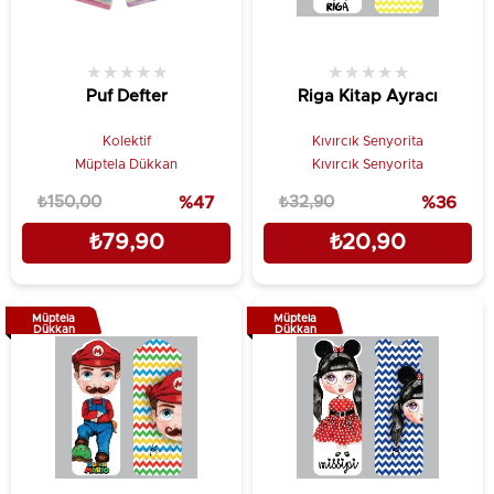
★
★
★
★
★
★
★
★
★
★
Puf Defter
Riga Kitap Ayracı
Kolektif
Kıvırcık Senyorita
Müptela Dükkan
Kıvırcık Senyorita
₺150,00
%47
₺32,90
%36
₺79,90
₺20,90
Müptela
Müptela
Dükkan
Dükkan