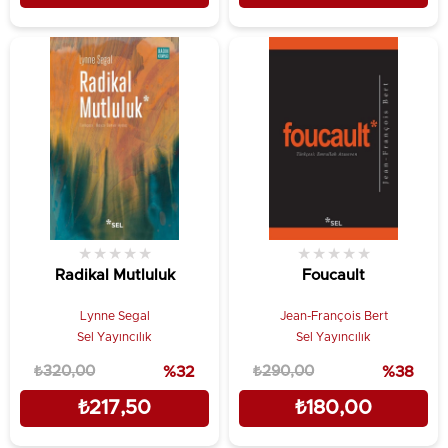
★
★
★
★
★
★
★
★
★
★
Radikal Mutluluk
Foucault
Lynne Segal
Jean-François Bert
Sel Yayıncılık
Sel Yayıncılık
₺320,00
%32
₺290,00
%38
₺217,50
₺180,00