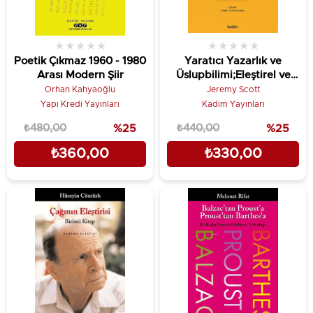
★
★
★
★
★
★
★
★
★
★
Poetik Çıkmaz 1960 - 1980
Yaratıcı Yazarlık ve
Arası Modern Şiir
Üslupbilimi;Eleştirel ve
Yaratıcı Yaklaşımlar
Orhan Kahyaoğlu
Jeremy Scott
Yapı Kredi Yayınları
Kadim Yayınları
₺480,00
%25
₺440,00
%25
₺360,00
₺330,00