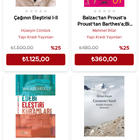
★
★
★
★
★
★
★
★
★
★
Çağının Eleştirisi I-II
Balzac’tan Proust’a
Proust’tan Barthes’a;Bir
Başka Fransız Edebiyatı
Hüseyin Cöntürk
Mehmet Rifat
Yolculuğu
Yapı Kredi Yayınları
Yapı Kredi Yayınları
₺1.500,00
%25
₺480,00
%25
₺1.125,00
₺360,00