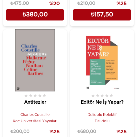
₺475,00
%20
₺210,00
%25
₺380,00
₺157,50
★
★
★
★
★
★
★
★
★
★
Antitezler
Editör Ne İş Yapar?
Charles Coustille
Delidolu Kolektif
Koç Üniversitesi Yayınları
Delidolu
₺200,00
%25
₺680,00
%25