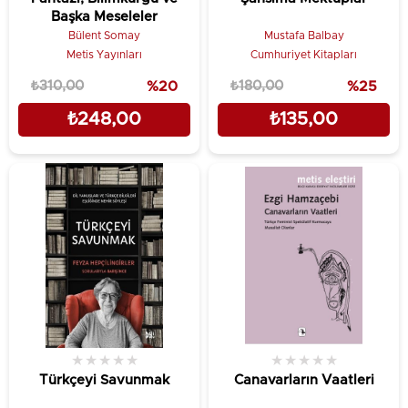
Başka Meseleler
Bülent Somay
Mustafa Balbay
Metis Yayınları
Cumhuriyet Kitapları
₺310,00
%20
₺180,00
%25
₺248,00
₺135,00
★
★
★
★
★
★
★
★
★
★
Türkçeyi Savunmak
Canavarların Vaatleri