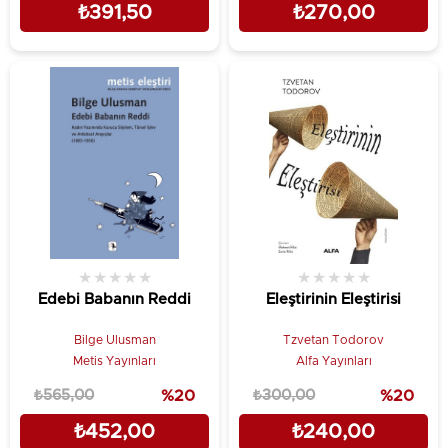
₺391,50
₺270,00
★
★
★
★
★
★
★
★
★
★
Edebi Babanın Reddi
Eleştirinin Eleştirisi
Bilge Ulusman
Tzvetan Todorov
Metis Yayınları
Alfa Yayınları
₺565,00
%20
₺300,00
%20
₺452,00
₺240,00