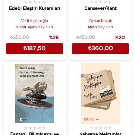
★
★
★
★
★
★
★
★
★
★
Edebi Eleştiri Kuramları
Cansever/Kant
Vedi Aşkaroğlu
Orhan Koçak
Kültür Ajans Yayınları
Metis Yayınları
₺250,00
%25
₺450,00
%20
₺187,50
₺360,00
★
★
★
★
★
★
★
★
★
★
Fantazi, Bilimkurgu ve
Şahsıma Mektuplar