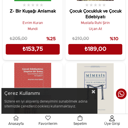
★
★
★
★
★
★
★
★
★
★
Z- Bir Kuşağı Anlamak
Çocuk Çocukluk ve Çocuk
Edebiyatı
Evrim Kuran
Mustafa Ruhi Şirin
Mundi
Uçan At
₺205,00
%25
₺210,00
%10
₺153,75
₺189,00
Çerez Kullanımı
Sizlere en iyi alışveriş deneyimini sunabilmek adına
sitemizde çerezler(cookies) kullanmaktayız.
Anasayfa
Favorilerim
Sepetim
Üye Girişi
★
★
★
★
★
★
★
★
★
★