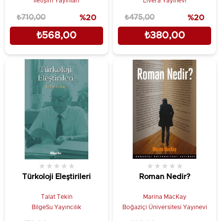
İletişim Yayınları
Livera Yayınevi
₺710,00
%20
₺475,00
%20
₺568,00
₺380,00
★
★
★
★
★
★
★
★
★
★
Türkoloji Eleştirileri
Roman Nedir?
Talat Tekin
Marina MacKay
BilgeSu Yayıncılık
Boğaziçi Üniversitesi Yayınevi