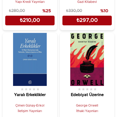
Yapı Kredi Yayınları
Gazi Kitabevi
₺280,00
%25
₺330,00
%10
₺210,00
₺297,00
★
★
★
★
★
★
★
★
★
★
Yaralı Erkeklikler
Edebiyat Üzerine
Çimen Günay-Erkol
George Orwell
İletişim Yayınları
İthaki Yayınları