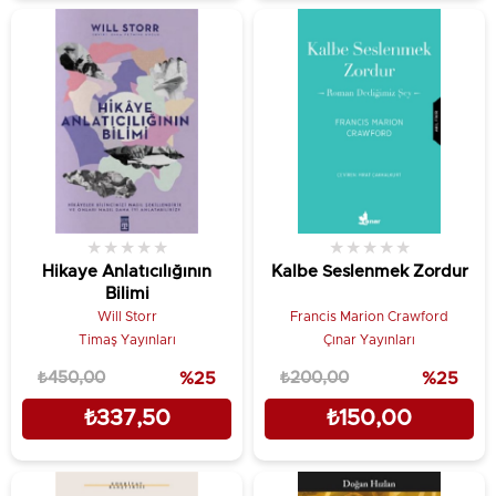
★
★
★
★
★
★
★
★
★
★
Hikaye Anlatıcılığının
Kalbe Seslenmek Zordur
Bilimi
Will Storr
Francis Marion Crawford
Timaş Yayınları
Çınar Yayınları
₺450,00
%25
₺200,00
%25
₺337,50
₺150,00