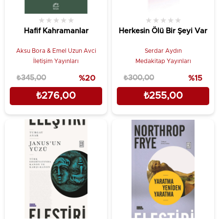
★
★
★
★
★
★
★
★
★
★
Hafif Kahramanlar
Herkesin Ölü Bir Şeyi Var
Aksu Bora & Emel Uzun Avci
Serdar Aydın
İletişim Yayınları
Medakitap Yayınları
₺345,00
%20
₺300,00
%15
₺276,00
₺255,00