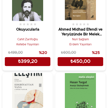
★
★
★
★
★
★
★
★
★
★
Okuyucularla
Ahmed Midhad Efendi ve
Yeryüzünde Bir Melek
Rom. Yönelik Eleşt.
Cahit Zarifoğlu
Nuri Sağlam
Ketebe Yayınları
Erdem Yayınları
₺499,00
%20
₺600,00
%25
₺399,20
₺450,00