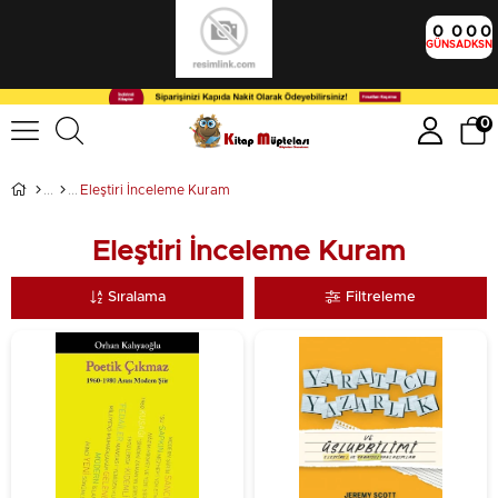
0
0
0
0
GÜN
SA
DK
SN
0
Eleştiri İnceleme Kuram
Eleştiri İnceleme Kuram
Sıralama
Filtreleme