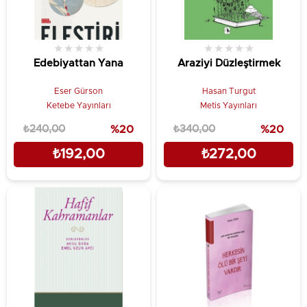
★
★
★
★
★
★
★
★
★
★
Edebiyattan Yana
Araziyi Düzleştirmek
Eser Gürson
Hasan Turgut
Ketebe Yayınları
Metis Yayınları
₺240,00
%20
₺340,00
%20
₺192,00
₺272,00