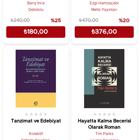
Barış İnce
Ezgi Hamzaçebi
Delidolu
Metis Yayınları
₺240,00
%25
₺470,00
%20
₺180,00
₺376,00
★
★
★
★
★
★
★
★
★
★
Tanzimat ve Edebiyat
Hayatta Kalma Becerisi
Olarak Roman
Kolektif
Tim Parks