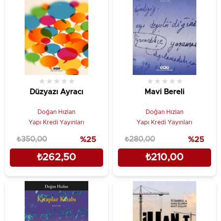
★
★
★
★
★
★
★
★
★
★
Düzyazı Ayracı
Mavi Bereli
Doğan Hızlan
Doğan Hızlan
Yapı Kredi Yayınları
Yapı Kredi Yayınları
₺350,00
%25
₺280,00
%25
₺262,50
₺210,00