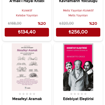
A'mak-ı Hayal Kitabı
Kavramların Yolculuğu
Kolektif
Metis Yayınları Kolektif
Ketebe Yayınları
Metis Yayınları
₺168,00
%20
₺320,00
%20
₺134,40
₺256,00
★
★
★
★
★
★
★
★
★
★
Mesafeyi Aramak
Edebiyat Eleştirisi