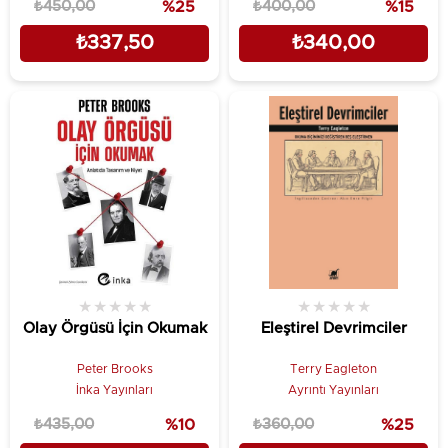
₺450,00
%25
₺400,00
%15
₺337,50
₺340,00
★
★
★
★
★
★
★
★
★
★
Olay Örgüsü İçin Okumak
Eleştirel Devrimciler
Peter Brooks
Terry Eagleton
İnka Yayınları
Ayrıntı Yayınları
₺435,00
%10
₺360,00
%25