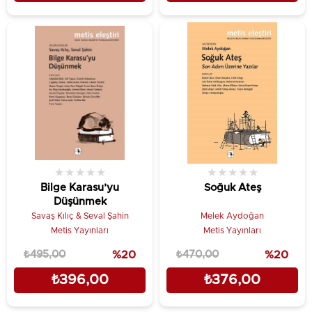
★
★
★
★
★
★
★
★
★
★
Bilge Karasu’yu
Soğuk Ateş
Düşünmek
Savaş Kılıç & Seval Şahin
Melek Aydoğan
Metis Yayınları
Metis Yayınları
₺495,00
%20
₺470,00
%20
₺396,00
₺376,00