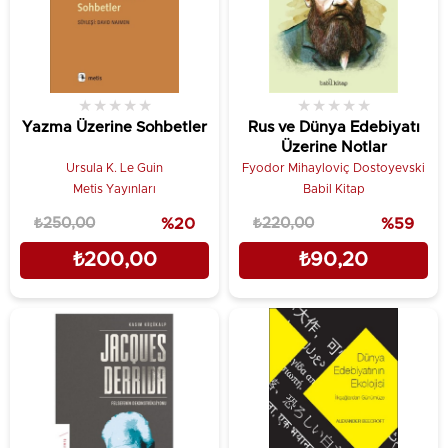
★
★
★
★
★
★
★
★
★
★
Yazma Üzerine Sohbetler
Rus ve Dünya Edebiyatı
Üzerine Notlar
Ursula K. Le Guin
Fyodor Mihayloviç Dostoyevski
Metis Yayınları
Babil Kitap
₺250,00
%20
₺220,00
%59
₺200,00
₺90,20