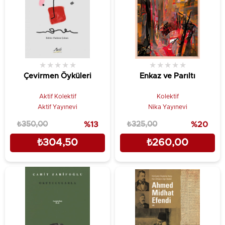
★
★
★
★
★
★
★
★
★
★
Çevirmen Öyküleri
Enkaz ve Parıltı
Aktif Kolektif
Kolektif
Aktif Yayınevi
Nika Yayınevi
₺350,00
%13
₺325,00
%20
₺304,50
₺260,00