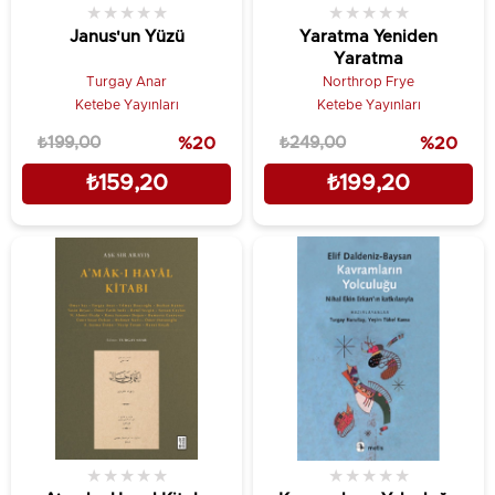
★
★
★
★
★
★
★
★
★
★
Janus'un Yüzü
Yaratma Yeniden
Yaratma
Turgay Anar
Northrop Frye
Ketebe Yayınları
Ketebe Yayınları
₺199,00
%20
₺249,00
%20
₺159,20
₺199,20
★
★
★
★
★
★
★
★
★
★