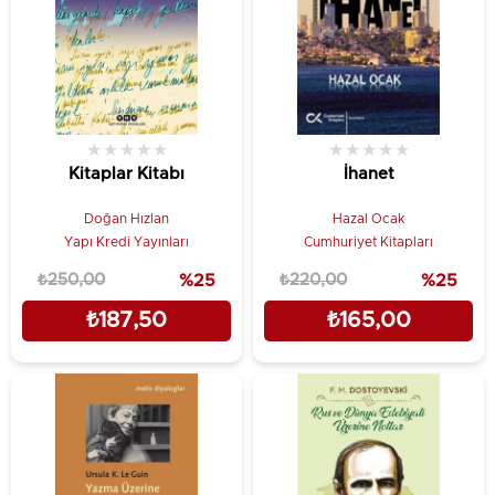
★
★
★
★
★
★
★
★
★
★
Kitaplar Kitabı
İhanet
Doğan Hızlan
Hazal Ocak
Yapı Kredi Yayınları
Cumhuriyet Kitapları
₺250,00
%25
₺220,00
%25
₺187,50
₺165,00