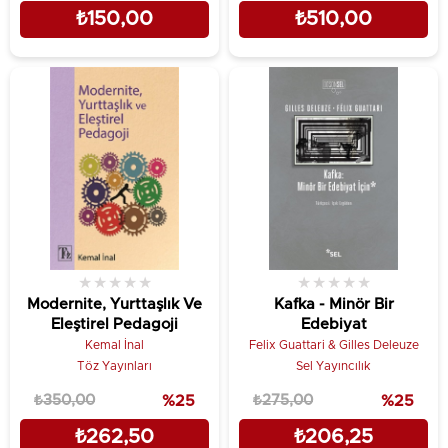
₺150,00
₺510,00
★
★
★
★
★
★
★
★
★
★
Modernite, Yurttaşlık Ve
Kafka - Minör Bir
Eleştirel Pedagoji
Edebiyat
Kemal İnal
Felix Guattari & Gilles Deleuze
Töz Yayınları
Sel Yayıncılık
₺350,00
%25
₺275,00
%25
₺262,50
₺206,25