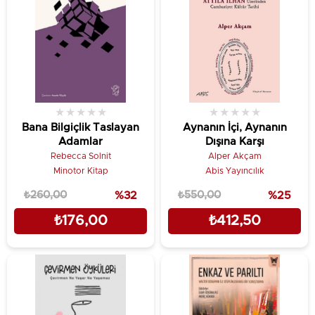
★
★
★
★
★
★
★
★
★
★
Bana Bilgiçlik Taslayan
Aynanın İçi, Aynanın
Adamlar
Dışına Karşı
Rebecca Solnit
Alper Akçam
Minotor Kitap
Abis Yayıncılık
₺260,00
%32
₺550,00
%25
₺176,00
₺412,50