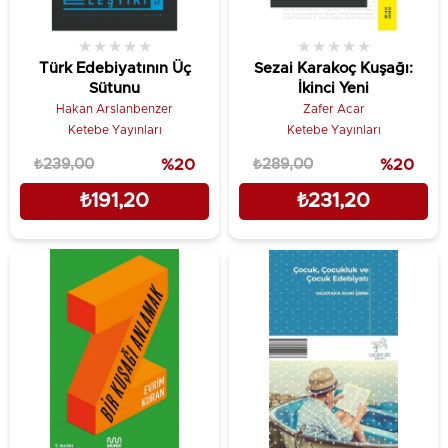
★
★
★
★
★
★
★
★
★
★
Türk Edebiyatının Üç
Sezai Karakoç Kuşağı:
Sütunu
İkinci Yeni
Hakan Arslanbenzer
Zafer Acar
Ketebe Yayınları
Ketebe Yayınları
₺239,00
%20
₺289,00
%20
₺191,20
₺231,20