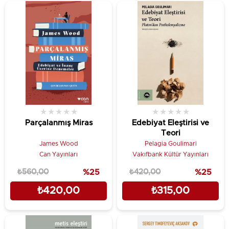
★
★
★
★
★
★
★
★
★
★
Parçalanmış Miras
Edebiyat Eleştirisi ve
Teori
James Wood
Pelagia Goulimari
Can Yayınları
Vakıfbank Kültür Yayınları
₺560,00
%25
₺420,00
%25
₺420,00
₺315,00