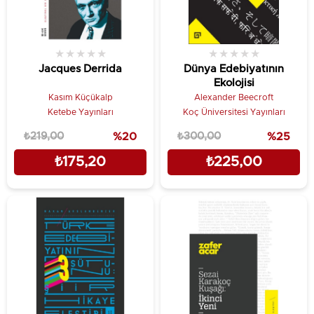
★
★
★
★
★
★
★
★
★
★
Jacques Derrida
Dünya Edebiyatının
Ekolojisi
Kasım Küçükalp
Alexander Beecroft
Ketebe Yayınları
Koç Üniversitesi Yayınları
₺219,00
%20
₺300,00
%25
₺175,20
₺225,00