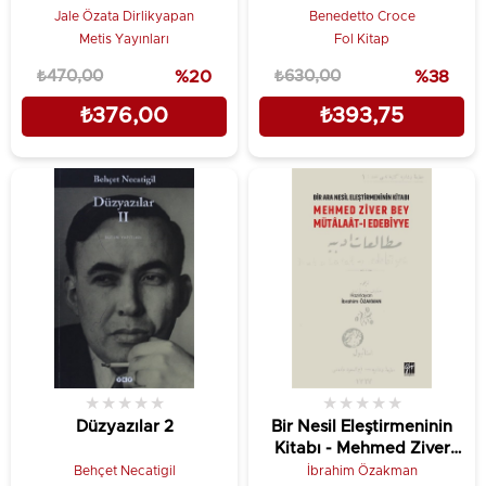
Jale Özata Dirlikyapan
Benedetto Croce
Metis Yayınları
Fol Kitap
₺470,00
%20
₺630,00
%38
₺376,00
₺393,75
★
★
★
★
★
★
★
★
★
★
Düzyazılar 2
Bir Nesil Eleştirmeninin
Kitabı - Mehmed Ziver
Bey Mütalaat-ı Edebiyye
Behçet Necatigil
İbrahim Özakman