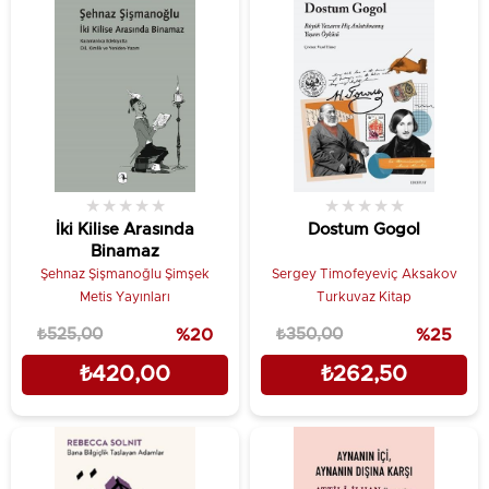
★
★
★
★
★
★
★
★
★
★
İki Kilise Arasında
Dostum Gogol
Binamaz
Şehnaz Şişmanoğlu Şimşek
Sergey Timofeyeviç Aksakov
Metis Yayınları
Turkuvaz Kitap
₺525,00
%20
₺350,00
%25
₺420,00
₺262,50