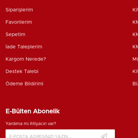
Siparişlerim
Ki
Favorilerim
KM
Sepetim
KM
İade Taleplerim
KM
Kargom Nerede?
Mü
Destek Talebi
Ki
Ödeme Bildirimi
Bi
E-Bülten Abonelik
Yardıma mı ihtiyacın var?