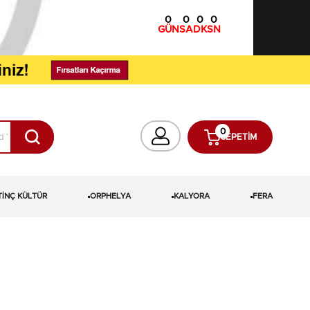
0
0
0
0
GÜN
SA
DK
SN
0
SEPETIM
TİNÇ KÜLTÜR
ORPHELYA
KALYORA
FERA