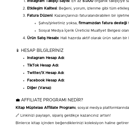
Instagram Takipçi Sayısı
: En az
5.000
organik takipçiye sa
Etkileşim Kalitesi
: Beğeni, yorum, izlenme gibi tüm etkile
Fatura Düzeni
: Kazançlarınızı faturalandırabilen bir işlet
Şahıs/şirketiniz yoksa,
firmamızdan fatura desteği
t
Sosyal Medya İçerik Üreticisi Muafiyet Belgesi olanla
Ürün Satış Hesabı
: Hali hazırda aktif olarak ürün satan bir
📱 HESAP BİLGİLERİNİZ
Instagram Hesap Adı
:
TikTok Hesap Adı
:
Twitter/X Hesap Adı
:
Facebook Hesap Adı
:
Diğer (Varsa)
:
💼 AFFILIATE PROGRAMI NEDİR?
Kitap Müptelası Affiliate Programı
, sosyal medya platformlarında
🔗 Linkinizi paylaşın, sipariş geldikçe kazancınız artsın!
Binlerce kitap içinden beğendiklerinizi koleksiyon haline getirerek