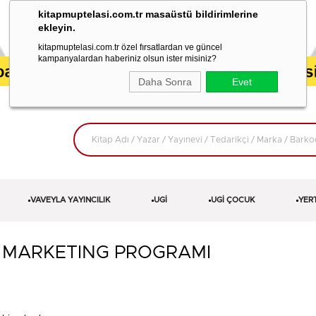
kitapmuptelasi.com.tr masaüstü bildirimlerine
ekleyin.
kitapmuptelasi.com.tr özel fırsatlardan ve güncel
kampanyalardan haberiniz olsun ister misiniz?
Daha Sonra
Evet
VAVEYLA YAYINCILIK
UGİ
UGİ ÇOCUK
YER
TE MARKETING PROGRAMI