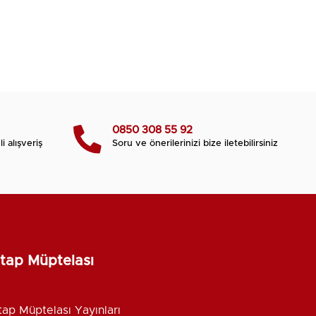
0850 308 55 92
i alışveriş
Soru ve önerilerinizi bize iletebilirsiniz
itap Müptelası
tap Müptelası Yayınları