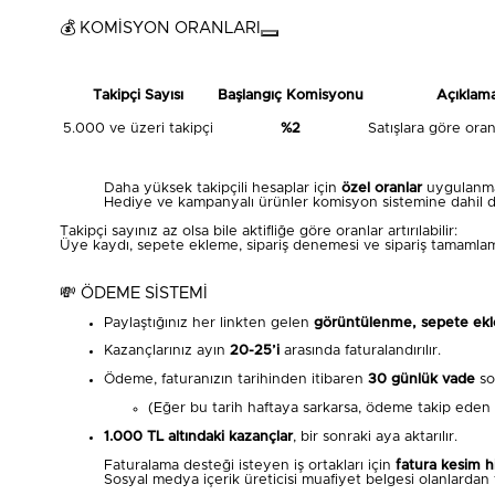
💰 KOMİSYON ORANLARI
Takipçi Sayısı
Başlangıç Komisyonu
Açıklam
5.000 ve üzeri takipçi
%2
Satışlara göre oran a
Daha yüksek takipçili hesaplar için
özel oranlar
uygulanma
Hediye ve kampanyalı ürünler komisyon sistemine dahil de
Takipçi sayınız az olsa bile aktifliğe göre oranlar artırılabilir:
Üye kaydı, sepete ekleme, sipariş denemesi ve sipariş tamamlama
💸 ÖDEME SİSTEMİ
Paylaştığınız her linkten gelen
görüntülenme, sepete ekle
Kazançlarınız ayın
20-25’i
arasında faturalandırılır.
Ödeme, faturanızın tarihinden itibaren
30 günlük vade
so
(Eğer bu tarih haftaya sarkarsa, ödeme takip eden
1.000 TL altındaki kazançlar
, bir sonraki aya aktarılır.
Faturalama desteği isteyen iş ortakları için
fatura kesim h
Sosyal medya içerik üreticisi muafiyet belgesi olanlardan 