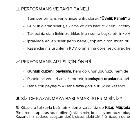
📊 PERFORMANS VE TAKİP PANELİ
Tüm performans verilerinize anlık olarak
“Üyelik Paneli”
üz
Günlük olarak sipariş, tıklama ve ciro istatistiklerini inceley
Takipçiniz sizin linkinize tıkladıktan sonra başka bir link
İptal/iade edilen siparişlerin bedeli, toplam cironuzdan düş
Kazançlarınız ürünlerin KDV oranlarına göre net olarak he
📈 PERFORMANS ARTIŞI İÇİN ÖNERİ
Günlük düzenli paylaşım
, hem görünürlüğünüzü hem de sat
Paneldeki verileri analiz ederek,
komisyon oranlarınızı art
Daha çok paylaşım = Daha fazla görünürlük ve kazanç!
🔔 SİZ DE KAZANMAYA BAŞLAMAK İSTER MİSİNİZ?
📚 Kitaplara tutkuyla bağlı bir kitleniz varsa, siz de
Kitap Müptelas
Binlerce kitap arasından dilediğinizi seçin, koleksiyonunuzu o
Kazancınız sadece satıştan değil, sistemdeki aktifliğinizden de 