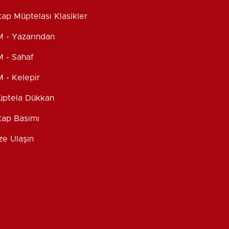
tap Müptelası Klasikler
 - Yazarından
 - Sahaf
 - Kelepir
ptela Dükkan
tap Basımı
ze Ulaşın