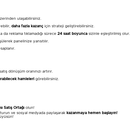
erinden ulaşabilirsiniz.
ebilir,
daha fazla kazanç
için strateji geliştirebilirsiniz.
e ya da reklama tıklamadığı sürece
24 saat boyunca
sizinle eşleştirilmiş olur.
ülerek panelinize yansıtılır.
saplanır.
ış dönüşüm oranınızı artırır.
ırabilecek hamleleri
görebilirsiniz.
ı Satış Ortağı
olun!
luşturun ve sosyal medyada paylaşarak
kazanmaya hemen başlayın!
büyüsün!