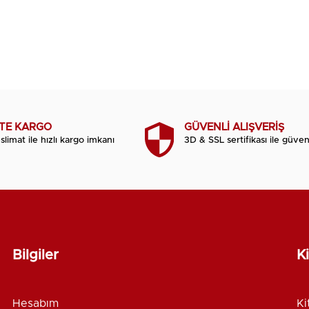
TTE KARGO
GÜVENLİ ALIŞVERİŞ
slimat ile hızlı kargo imkanı
3D & SSL sertifikası ile güvenl
Bilgiler
K
Hesabım
Ki