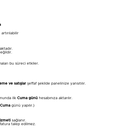
a
rtırılabilir
ktadır.
ğildir.
ları bu süreci etkiler.
me ve satışlar
şeffaf şekilde panelinize yansıtılır.
nunda ilk
Cuma günü
hesabınıza aktarılır.
Cuma
günü yapılır.)
izmeti
sağlanır.
fatura talep edilmez.