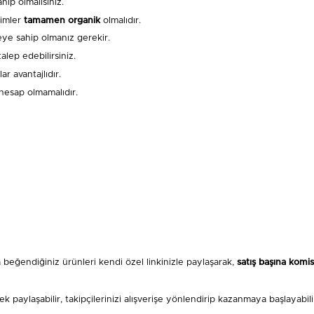
hip olmalısınız.
şimler
tamamen organik
olmalıdır.
meye sahip olmanız gerekir.
alep edebilirsiniz.
r avantajlıdır.
 hesap olmamalıdır.
 beğendiğiniz ürünleri kendi özel linkinizle paylaşarak,
satış başına komi
 paylaşabilir, takipçilerinizi alışverişe yönlendirip kazanmaya başlayabilir