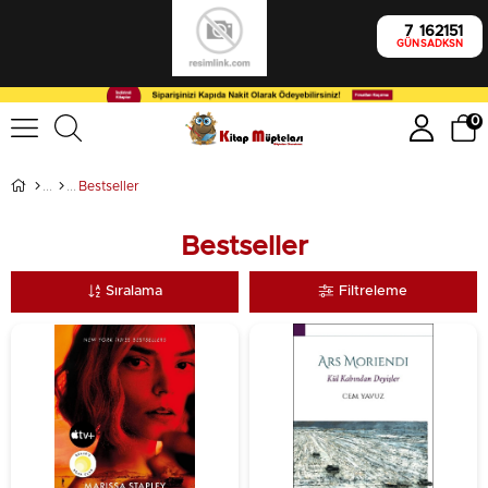
7
16
21
51
GÜN
SA
DK
SN
0
Bestseller
Bestseller
Sıralama
Filtreleme