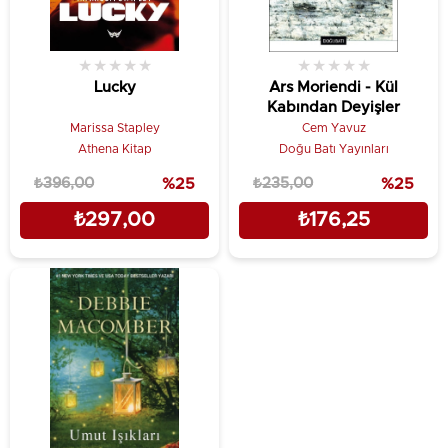
★
★
★
★
★
★
★
★
★
★
Lucky
Ars Moriendi - Kül
Kabından Deyişler
Marissa Stapley
Cem Yavuz
Athena Kitap
Doğu Batı Yayınları
₺396,00
%25
₺235,00
%25
₺297,00
₺176,25