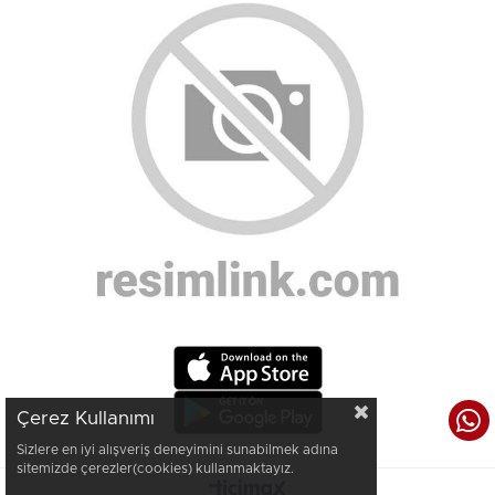
Çerez Kullanımı
Sizlere en iyi alışveriş deneyimini sunabilmek adına
sitemizde çerezler(cookies) kullanmaktayız.