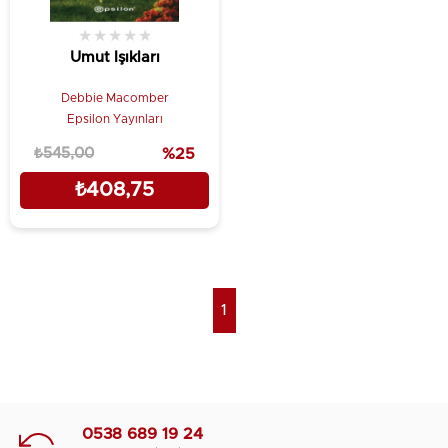
★
★
★
★
★
Umut Işıkları
Debbie Macomber
Epsilon Yayınları
₺545,00
%25
₺408,75
1
0538 689 19 24