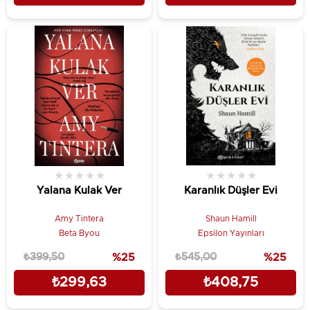
★
★
★
★
★
★
★
★
★
★
Yalana Kulak Ver
Karanlık Düşler Evi
Amy Tintera
Shaun Hamill
Beta Byou
Epsilon Yayınları
₺399,50
%25
₺545,00
%25
₺299,63
₺408,75