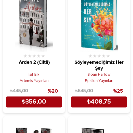
★
★
★
★
★
★
★
★
★
★
Arden 2 (Ciltli)
Söyleyemediğimiz Her
Şey
Işıl Işık
Sloan Harlow
Artemis Yayınları
Epsilon Yayınları
₺445,00
%20
₺545,00
%25
₺356,00
₺408,75