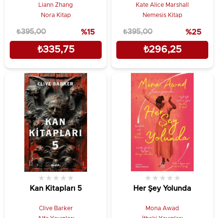
Liann Zhang
Kate Alice Marshall
Nora Kitap
Nemesis Kitap
₺395,00
%15
₺395,00
%25
₺335,75
₺296,25
★
★
★
★
★
★
★
★
★
★
Kan Kitapları 5
Her Şey Yolunda
Clive Barker
Mona Awad