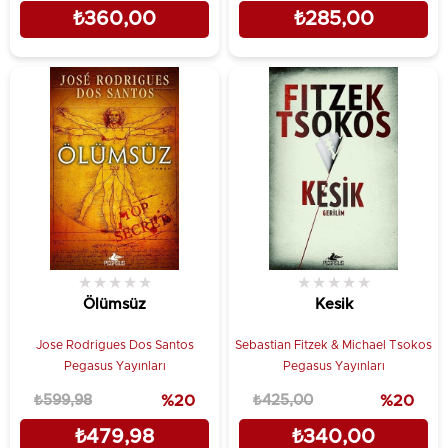
₺360,00
₺285,00
★
★
★
★
★
★
★
★
★
★
Ölümsüz
Kesik
Jose Rodrigues Dos Santos
Sebastian Fitzek & Michael Tsokos
Pegasus Yayınları
Pegasus Yayınları
₺599,98
%20
₺425,00
%20
₺479,98
₺340,00