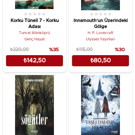
★
★
★
★
★
★
★
★
★
★
Korku Tüneli 7 - Korku
Innsmouth’un Üzerindeki
Adası
Gölge
Tuncel Altınköprü
H. P. Lovecraft
Genç Hayat
Ulysses Yayınları
₺220,00
%35
₺115,00
%30
₺142,50
₺80,50