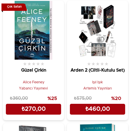
Çok Satan
★
★
★
★
★
★
★
★
★
★
Güzel Çirkin
Arden 2 (Ciltli-Kutulu Set)
Alice Feeney
Işıl Işık
Yabancı Yayınevi
Artemis Yayınları
₺360,00
%25
₺575,00
%20
₺270,00
₺460,00