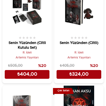
★
★
★
★
★
★
★
★
★
★
Senin Yüzünden (Ciltli
Senin Yüzünden (Ciltli)
Kutulu Set)
R. İdeli
R. İdeli
Artemis Yayınları
Artemis Yayınları
₺505,00
%20
₺405,00
%20
₺404,00
₺324,00
Çok Satan