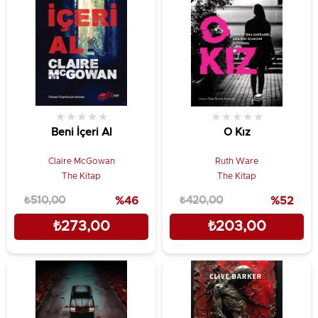
★
★
★
★
★
★
★
★
★
★
Beni İçeri Al
O Kız
Claire McGowan
Ruth Ware
The Kitap
The Kitap
₺510,00
%46
₺420,00
%52
₺273,00
₺203,00