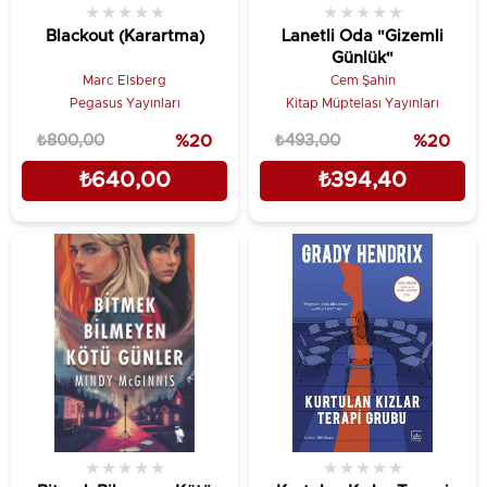
★
★
★
★
★
★
★
★
★
★
Blackout (Karartma)
Lanetli Oda "Gizemli
Günlük"
Marc Elsberg
Cem Şahin
Pegasus Yayınları
Kitap Müptelası Yayınları
₺800,00
%20
₺493,00
%20
₺640,00
₺394,40
★
★
★
★
★
★
★
★
★
★