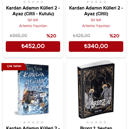
★
★
★
★
★
★
★
★
★
★
Kardan Adamın Külleri 2 -
Kardan Adamın Külleri 2 -
Ayaz (Ciltli - Kutulu)
Ayaz (Ciltli)
Işıl Işık
Işıl Işık
Artemis Yayınları
Artemis Yayınları
₺565,00
%20
₺425,00
%20
₺452,00
₺340,00
Çok Satan
★
★
★
★
★
★
★
★
★
★
Kardan Adamın Külleri 2 -
Bronz 1: Şeytan