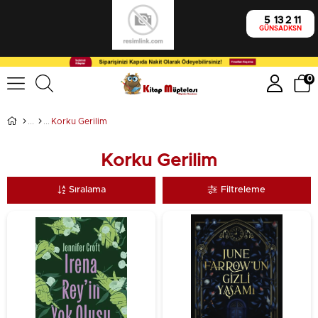
5
13
2
9
GÜN
SA
DK
SN
0
Korku Gerilim
Korku Gerilim
Sıralama
Filtreleme