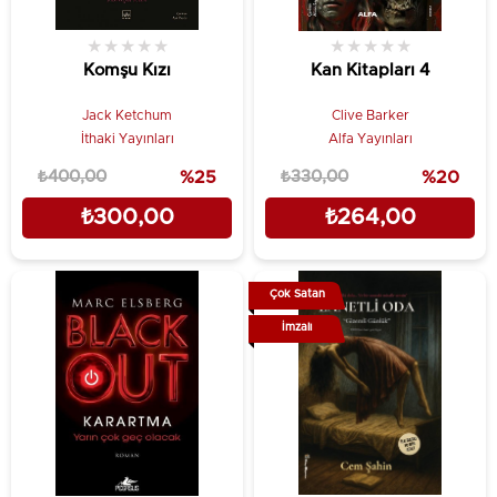
★
★
★
★
★
★
★
★
★
★
Komşu Kızı
Kan Kitapları 4
Jack Ketchum
Clive Barker
İthaki Yayınları
Alfa Yayınları
₺400,00
%25
₺330,00
%20
₺300,00
₺264,00
Çok Satan
İmzalı