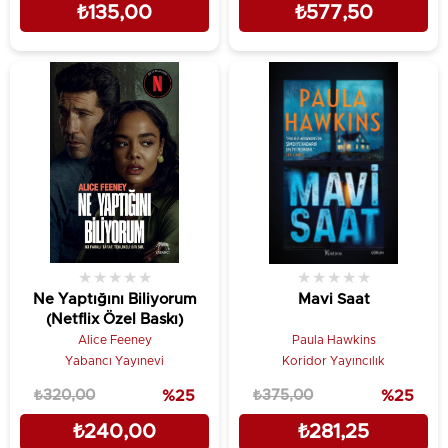
₺135,00
₺577,50
★
★
★
★
★
★
★
★
★
★
Ne Yaptığını Biliyorum
Mavi Saat
(Netflix Özel Baskı)
Alice Feeney
Paula Hawkins
Yabancı Yayınevi
Koridor Yayıncılık
₺320,00
%25
₺375,00
%25
₺240,00
₺281,25