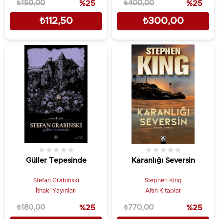
₺150,00
%25
₺400,00
%25
₺112,50
₺300,00
★
★
★
★
★
★
★
★
★
★
Güller Tepesinde
Karanlığı Seversin
Stefan Grabinski
Stephen King
İthaki Yayınları
Altın Kitaplar
₺180,00
%25
₺770,00
%25