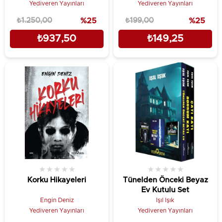
Yediveren Yayınları
Yediveren Yayınları
₺1.250,00
%25
₺199,00
%25
₺937,50
₺149,25
★
★
★
★
★
★
★
★
★
★
Korku Hikayeleri
Tünelden Önceki Beyaz
Ev Kutulu Set
Engin Deniz
Işıl Işık
Yediveren Yayınları
Yediveren Yayınları