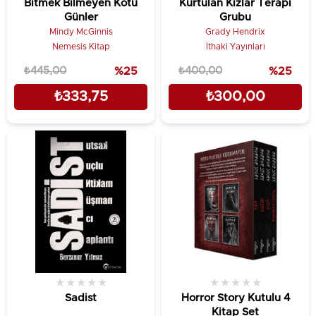
Bitmek Bilmeyen Kötü
Kurtulan Kızlar Terapi
Günler
Grubu
Mindy McGinnis
Grady Hendrix
Nemesis Kitap
İthaki Yayınları
₺445,00
%25
₺400,00
%25
₺333,75
₺300,00
★
★
★
★
★
★
★
★
★
★
Sadist
Horror Story Kutulu 4
Kitap Set