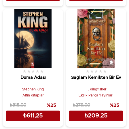
★
★
★
★
★
★
★
★
★
★
Duma Adası
Sağlam Kemikten Bir Ev
Stephen King
T. Kingfisher
Altın Kitaplar
Eksik Parça Yayınları
₺815,00
%25
₺279,00
%25
₺611,25
₺209,25