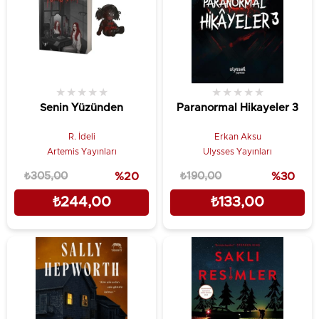
★
★
★
★
★
★
★
★
★
★
Senin Yüzünden
Paranormal Hikayeler 3
R. İdeli
Erkan Aksu
Artemis Yayınları
Ulysses Yayınları
₺305,00
%20
₺190,00
%30
₺244,00
₺133,00