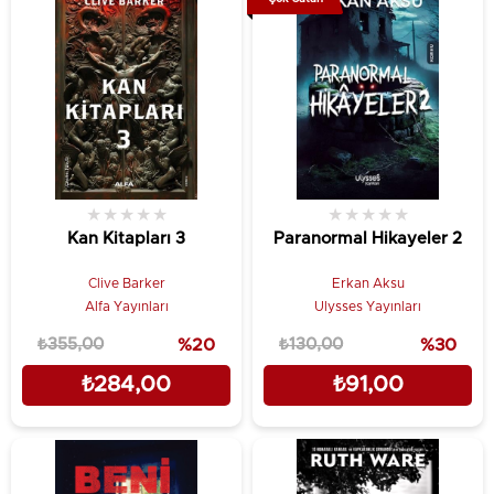
★
★
★
★
★
★
★
★
★
★
Kan Kitapları 3
Paranormal Hikayeler 2
Clive Barker
Erkan Aksu
Alfa Yayınları
Ulysses Yayınları
₺355,00
%20
₺130,00
%30
₺284,00
₺91,00