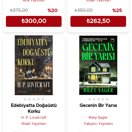
Alfa Yayınları
İthaki Yayınları
₺375,00
%20
₺350,00
%25
₺300,00
₺262,50
★
★
★
★
★
★
★
★
★
★
Edebiyatta Doğaüstü
Gecenin Bir Yarısı
Korku
H. P. Lovecraft
Riley Sager
İthaki Yayınları
Yabancı Yayınevi