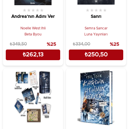
★
★
★
★
★
★
★
★
★
★
Andrea’nın Adını Ver
Sanrı
Noelle West Ihli
Semra Sancar
Beta Byou
Luna Yayınları
₺349,50
%25
₺334,00
%25
₺262,13
₺250,50