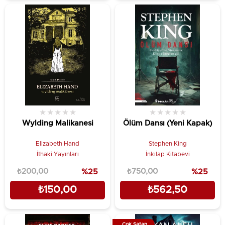
★
★
★
★
★
★
★
★
★
★
Wylding Malikanesi
Ölüm Dansı (Yeni Kapak)
Elizabeth Hand
Stephen King
İthaki Yayınları
İnkılap Kitabevi
₺200,00
%25
₺750,00
%25
₺150,00
₺562,50
Çok Satan