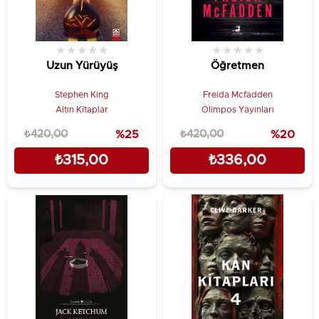
★
★
★
★
★
★
★
★
★
★
Uzun Yürüyüş
Öğretmen
Stephen King
Freida Mcfadden
Altın Kitaplar
Olimpos Yayınları
₺420,00
%25
₺420,00
%20
₺315,00
₺336,00