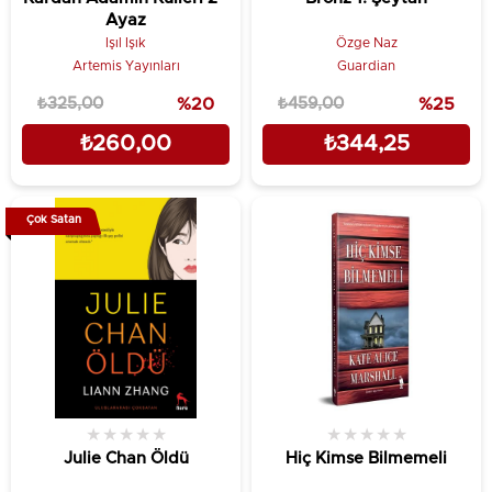
Ayaz
Işıl Işık
Özge Naz
Artemis Yayınları
Guardian
₺325,00
%20
₺459,00
%25
₺260,00
₺344,25
Çok Satan
★
★
★
★
★
★
★
★
★
★
Julie Chan Öldü
Hiç Kimse Bilmemeli