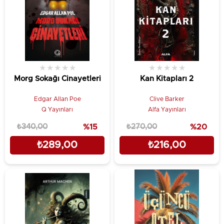
★
★
★
★
★
★
★
★
★
★
Morg Sokağı Cinayetleri
Kan Kitapları 2
Edgar Allan Poe
Clive Barker
Q Yayınları
Alfa Yayınları
₺340,00
%15
₺270,00
%20
₺289,00
₺216,00