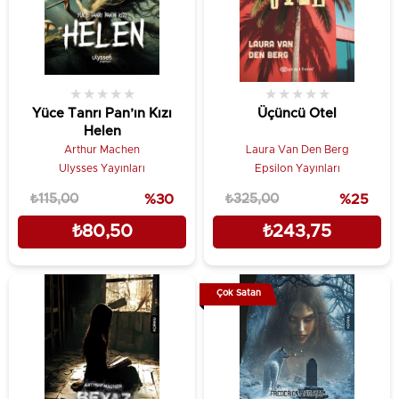
★
★
★
★
★
★
★
★
★
★
Yüce Tanrı Pan’ın Kızı
Üçüncü Otel
Helen
Arthur Machen
Laura Van Den Berg
Ulysses Yayınları
Epsilon Yayınları
₺115,00
%30
₺325,00
%25
₺80,50
₺243,75
Çok Satan