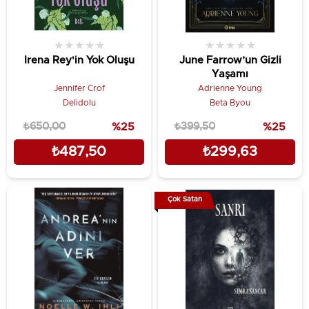
★
★
★
★
★
★
★
★
★
★
Irena Rey'in Yok Oluşu
June Farrow’un Gizli
Yaşamı
Jennifer Crof
Adrienne Young
Delidolu
Beta Byou
₺650,00
%25
₺399,50
%25
₺487,50
₺299,63
Çok Satan