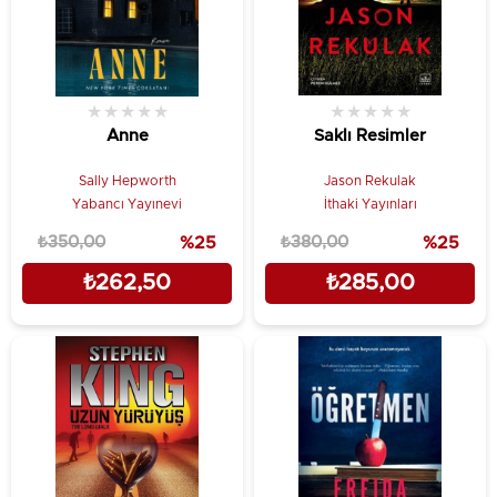
★
★
★
★
★
★
★
★
★
★
Anne
Saklı Resimler
Sally Hepworth
Jason Rekulak
Yabancı Yayınevi
İthaki Yayınları
₺350,00
%25
₺380,00
%25
₺262,50
₺285,00