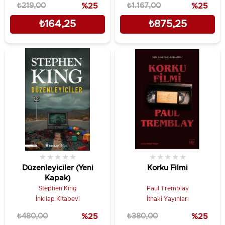
₺219,00
%25
₺1.167,00
%25
₺164,25
₺875,25
★
★
★
★
★
★
★
★
★
★
Düzenleyiciler (Yeni
Korku Filmi
Kapak)
Stephen King
Paul Tremblay
İnkılap Kitabevi
İthaki Yayınları
₺480,00
%25
₺380,00
%25