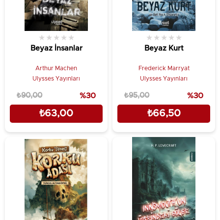
★
★
★
★
★
★
★
★
★
★
Beyaz İnsanlar
Beyaz Kurt
Arthur Machen
Frederick Marryat
Ulysses Yayınları
Ulysses Yayınları
₺90,00
%30
₺95,00
%30
₺63,00
₺66,50