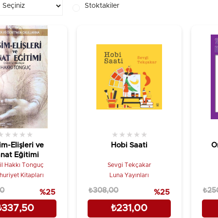
Stoktakiler
★
★
★
★
★
★
★
★
★
★
m-Elişleri ve
Hobi Saati
O
nat Eğitimi
il Hakkı Tonguç
Sevgi Tekçakar
uriyet Kitapları
Luna Yayınları
00
₺308,00
₺25
%25
%25
₺337,50
₺231,00