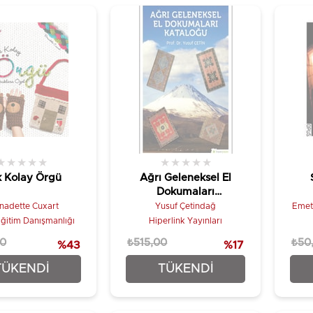
★
★
★
★
★
★
★
★
★
★
 Kolay Örgü
Ağrı Geleneksel El
Dokumaları
Kataloğu
nadette Cuxart
Yusuf Çetindağ
Emet
itim Danışmanlığı
Hiperlink Yayınları
00
₺515,00
₺50
%43
%17
₺315,00
₺427,50
TÜKENDI
TÜKENDI