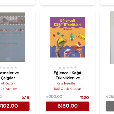
★
★
★
★
★
★
★
★
★
★
esneler ve
Eğlenceli Kağıt
Çalgılar
Etkinlikleri ve
Origami
Ali Öztürk
Kate Needham
ök Yayınevi
1001 Çiçek Kitaplar
0
₺200,00
₺25
%15
%20
₺102,00
₺160,00