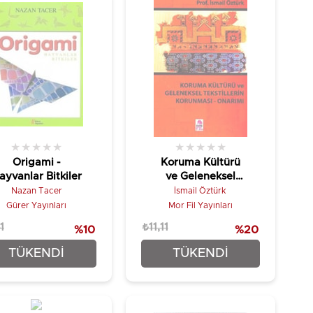
★
★
★
★
★
★
★
★
★
★
Origami -
Koruma Kültürü
ayvanlar Bitkiler
ve Geleneksel
Tekstillerin
Nazan Tacer
İsmail Öztürk
Korunması -
Gürer Yayınları
Mor Fil Yayınları
Onarımı
1
₺11,11
%10
%20
₺6,67
₺8,89
TÜKENDI
TÜKENDI