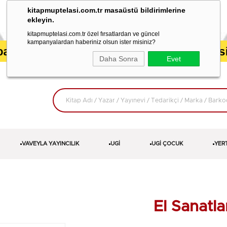
kitapmuptelasi.com.tr masaüstü bildirimlerine
ekleyin.
kitapmuptelasi.com.tr özel fırsatlardan ve güncel
kampanyalardan haberiniz olsun ister misiniz?
Daha Sonra
Evet
VAVEYLA YAYINCILIK
UGİ
UGİ ÇOCUK
YER
El Sanatla