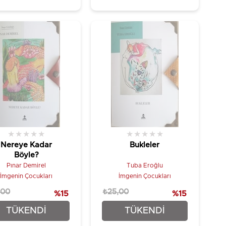
★
★
★
★
★
★
★
★
★
★
Nereye Kadar
Bukleler
Böyle?
Pınar Demirel
Tuba Eroğlu
İmgenin Çocukları
İmgenin Çocukları
,00
₺25,00
%15
%15
₺21,25
₺21,25
TÜKENDI
TÜKENDI