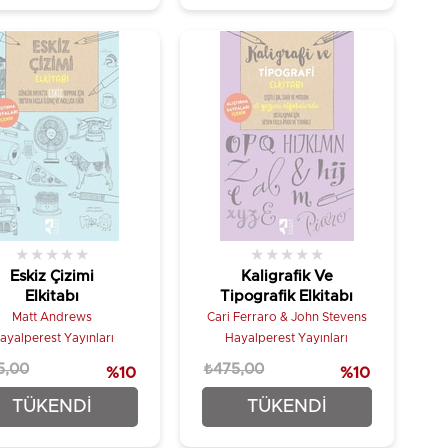
★
★
★
★
★
★
★
★
★
★
Eskiz Çizimi
Kaligrafik Ve
Elkitabı
Tipografik Elkitabı
Matt Andrews
Cari Ferraro & John Stevens
ayalperest Yayınları
Hayalperest Yayınları
5,00
₺475,00
%10
%10
₺427,50
₺427,50
TÜKENDI
TÜKENDI