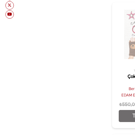
Çok
Ber
EDAM Eğ
₺550,