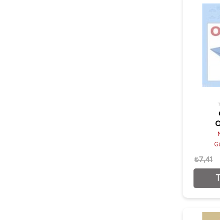
O
Gü
₺7,41