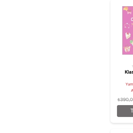
Kla
Yam
A
₺390,