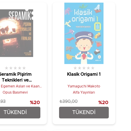
★
★
★
★
★
★
★
★
★
★
Seramik Pişirim
Klasik Origami 1
Teknikleri ve
Fırınları
 Egemen Aslan ve Kaan
Yamaguchi Makoto
Canduran
Opus Basımevi
Alfa Yayınları
,93
₺390,00
%20
%20
₺40,74
₺312,00
TÜKENDI
TÜKENDI