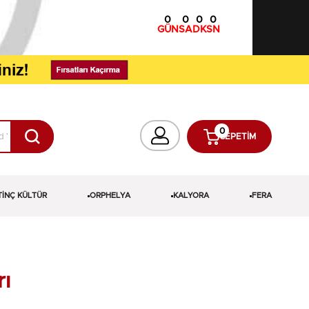
0
0
0
0
GÜN
SA
DK
SN
0
SEPETIM
TİNÇ KÜLTÜR
ORPHELYA
KALYORA
FERA
rı