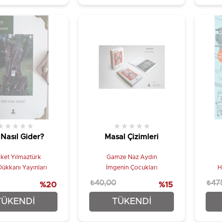
★
★
★
★
★
★
★
★
★
★
i Nasıl Gider?
Masal Çizimleri
ket Yılmaztürk
Gamze Naz Aydın
Dükkanı Yayınları
İmgenin Çocukları
H
₺40,00
₺47
%20
%15
₺32,00
₺34,00
TÜKENDI
TÜKENDI