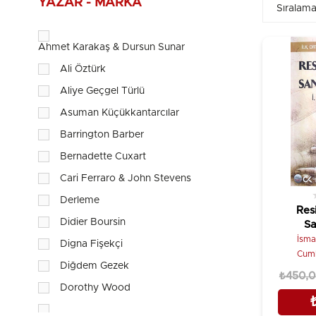
YAZAR - MARKA
Ahmet Karakaş & Dursun Sunar
Ali Öztürk
Aliye Geçgel Türlü
Asuman Küçükkantarcılar
Barrington Barber
Bernadette Cuxart
Cari Ferraro & John Stevens
Derleme
Resi
Didier Boursin
Sa
İsma
Digna Fişekçi
Cumh
Diğdem Gezek
₺450,
Dorothy Wood