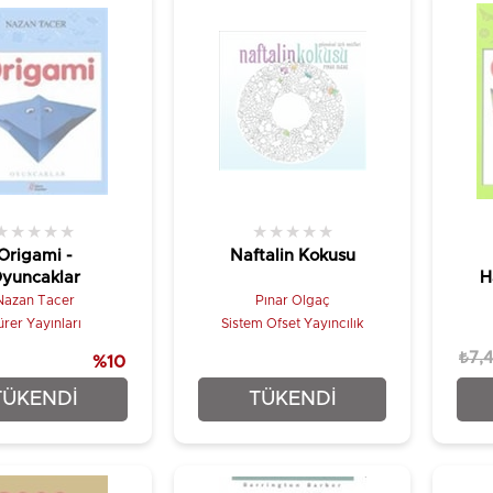
★
★
★
★
★
★
★
★
★
★
Origami -
Naftalin Kokusu
yuncaklar
H
Nazan Tacer
Pınar Olgaç
rer Yayınları
Sistem Ofset Yayıncılık
₺7,4
%10
₺6,67
₺35,00
TÜKENDI
TÜKENDI