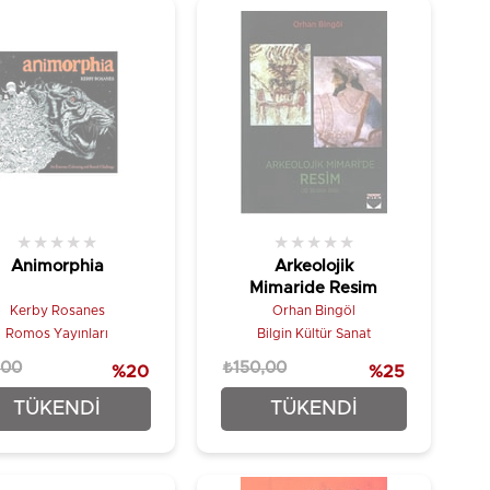
★
★
★
★
★
★
★
★
★
★
Animorphia
Arkeolojik
Mimaride Resim
Kerby Rosanes
Orhan Bingöl
Romos Yayınları
Bilgin Kültür Sanat
,00
₺150,00
%20
%25
₺20,00
₺112,50
TÜKENDI
TÜKENDI