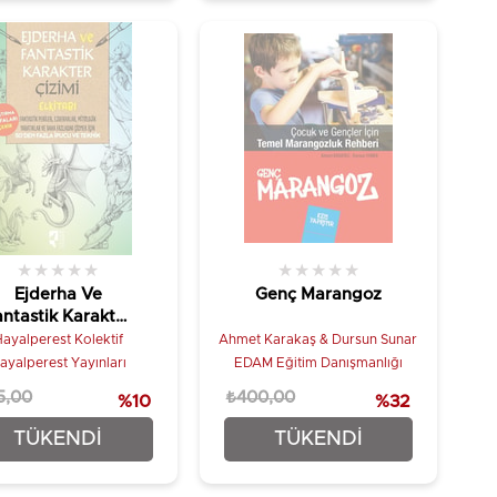
★
★
★
★
★
★
★
★
★
★
Ejderha Ve
Genç Marangoz
antastik Karakter
Çizimi Elkitabı
ayalperest Kolektif
Ahmet Karakaş & Dursun Sunar
ayalperest Yayınları
EDAM Eğitim Danışmanlığı
5,00
₺400,00
%10
%32
₺427,50
₺270,00
TÜKENDI
TÜKENDI