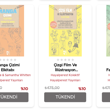
★
★
★
★
★
★
★
★
★
★
nga Çizimi
Çizgi Film Ve
Elkitabı
İllüstrasyon
F
Elkitabı
e & Samantha Whitten
Hayalperest Kolektif
H
perest Yayınları
Hayalperest Yayınları
H
0
₺475,00
₺47
%10
%10
₺427,50
₺427,50
TÜKENDI
TÜKENDI