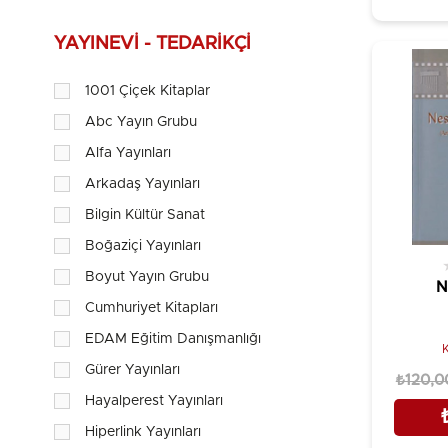
Emet Egemen Aslan ve Kaan Canduran
Emine Koca
YAYINEVI - TEDARIKÇI
Gamze Naz Aydın
1001 Çiçek Kitaplar
Gürbüz Azak
Abc Yayın Grubu
Hayalperest Kolektif
Alfa Yayınları
Hidayet Erbil
Arkadaş Yayınları
İsmail Hakkı Tonguç
Bilgin Kültür Sanat
İsmail Öztürk
Boğaziçi Yayınları
Jackie Shaw
Boyut Yayın Grubu
N
Jeannie Lee & Samantha Whitten
Cumhuriyet Kitapları
Juana Julia Casals
EDAM Eğitim Danışmanlığı
K
Kate Needham
Gürer Yayınları
₺120,0
Kerby Rosanes
Hayalperest Yayınları
Kolektif
Hiperlink Yayınları