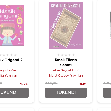
★
★
★
★
★
★
★
★
★
★
sik Origami 2
Kınalı Ellerin
Sanatı
aguchi Makoto
Aliye Geçgel Türlü
lfa Yayınları
Murat Kitabevi Yayınları
00
₺46,30
₺25
%20
%15
₺312,00
₺39,36
TÜKENDI
TÜKENDI