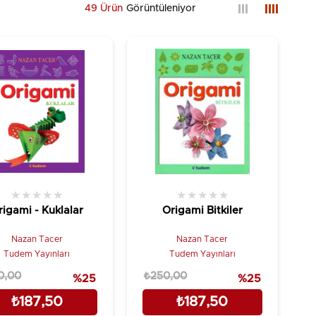
49 Ürün
★
★
★
★
★
★
★
★
★
★
rigami - Kuklalar
Origami Bitkiler
Nazan Tacer
Nazan Tacer
Tudem Yayınları
Tudem Yayınları
0,00
₺250,00
%25
%25
₺187,50
₺187,50