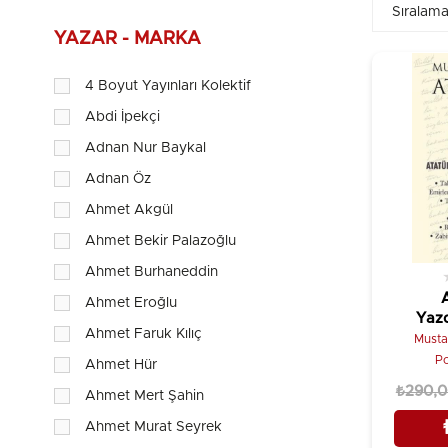
YAZAR - MARKA
4 Boyut Yayınları Kolektif
Abdi İpekçi
Adnan Nur Baykal
Adnan Öz
Ahmet Akgül
Ahmet Bekir Palazoğlu
Ahmet Burhaneddin
Ahmet Eroğlu
Yazd
Ahmet Faruk Kılıç
6 Ki
Musta
Po
Ahmet Hür
₺290,
Ahmet Mert Şahin
Ahmet Murat Seyrek