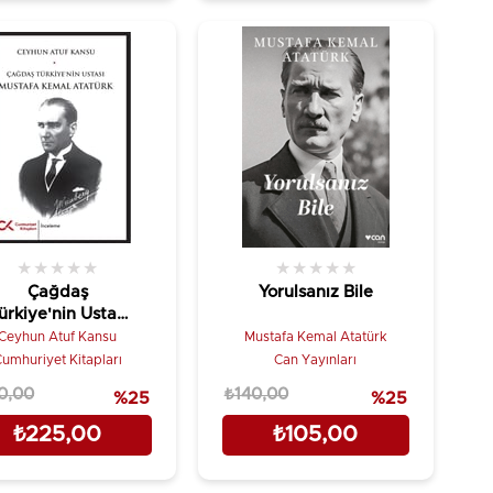
★
★
★
★
★
★
★
★
★
★
Çağdaş
Yorulsanız Bile
ürkiye'nin Ustası
Mustafa Kemal
Ceyhun Atuf Kansu
Mustafa Kemal Atatürk
Atatürk
umhuriyet Kitapları
Can Yayınları
0,00
₺140,00
%25
%25
₺225,00
₺105,00