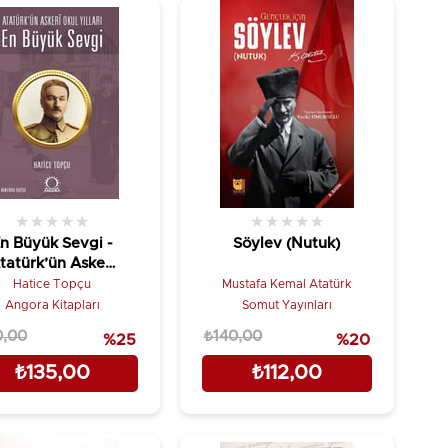
★
★
★
★
★
★
★
★
★
★
n Büyük Sevgi -
Söylev (Nutuk)
tatürk’ün Askeri
Okul Yılları
Hatice Topçu
Mustafa Kemal Atatürk
Angora Kitapları
Somut Yayınları
0,00
₺140,00
%25
%20
₺135,00
₺112,00