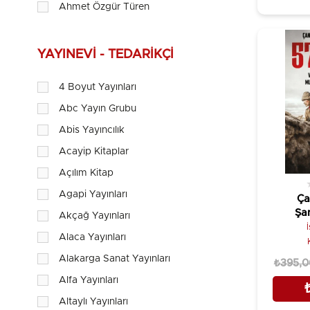
Ahmet Özgür Türen
Ahmet Yavuz
Alaeddin Usta
YAYINEVI - TEDARIKÇI
Alev Coşkun
4 Boyut Yayınları
Alexander Jevakhoff
Abc Yayın Grubu
Ali AK
Abis Yayıncılık
Ali Bektan
Acayip Kitaplar
Ali Bozoğlu & Gökhan Karakaş
Açılım Kitap
Ali Fuat Cebesoy
Agapi Yayınları
Ça
Ali Güler
Şan
Akçağ Yayınları
Alay
Ali Kuzu
Alaca Yayınları
Komu
Kem
Ali Mehmet Celal Şengör
Alakarga Sanat Yayınları
₺395,0
Ali Nazmi Çora
Alfa Yayınları
Ali Özuyar
Altaylı Yayınları