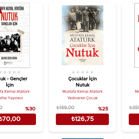
★
★
★
★
★
★
★
★
★
★
uk - Gençler
Çocuklar İçin
İçin
Nutuk
fa Kemal Atatürk
Mustafa Kemal Atatürk
Mu
efne Yayınevi
Yediveren Çocuk
0
₺169,00
₺35
%30
%25
₺70,00
₺126,75