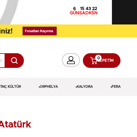
6
15
43
21
GÜN
SA
DK
SN
0
SEPETIM
TİNÇ KÜLTÜR
ORPHELYA
KALYORA
FERA
Atatürk