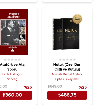
★
★
★
★
★
★
★
★
★
★
Atatürk ve Ata
Nutuk (Özel Deri
Sporu
Ciltli ve Kutulu)
Fatih Türkoğlu
Mustafa Kemal Atatürk
Sonçağ
Ephesus Yayınları
0,00
₺649,00
%25
%25
₺360,00
₺486,75