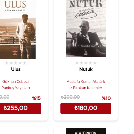
★
★
★
★
★
★
★
★
★
★
Ulus
Nutuk
Gökhan Cebeci
Mustafa Kemal Atatürk
Pankuş Yayınları
İz Bırakan Kalemler
0,00
₺200,00
%15
%10
₺255,00
₺180,00