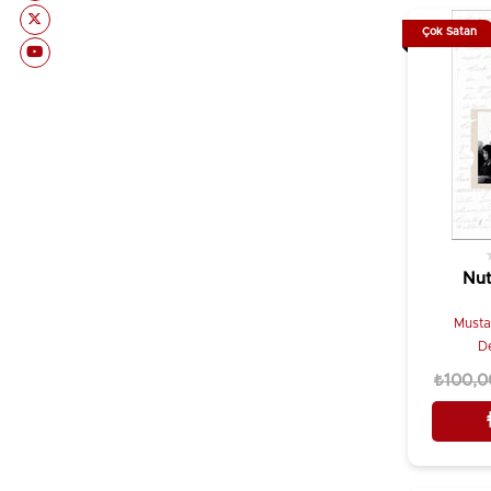
Bülend Kırmacı
Bilgi Üniversitesi Yayınları
Çok Satan
Bülent Yıldız Türkata
Bilgi Yayınevi
Can Dündar
Boğaziçi Yayınları
Catherine Gavin
Boyut Yayın Grubu
Cavit Orhan Tütengil
Bulut Yayınları
Cazim Gürbüz
Büyülü Fener Yayınları
Celalettin Yavuz
Can Yayınları
Cem Akaş
Cem Yayınevi
Nut
Cemal Duruk
Ceviz Kabuğu Yayınları
Cemil Cahit Toydemir
Musta
Chiviyazıları Yayınevi
D
Cemil Denk
Cumhuriyet Kitapları
₺100,0
Cengiz Özakıncı
Çınaraltı Yayınları
Cengiz Tatar
Dante Kitap
Cevat Şenol
Defne Yayınevi