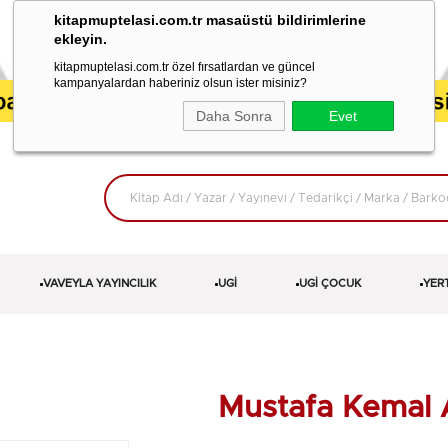
kitapmuptelasi.com.tr masaüstü bildirimlerine
ekleyin.
kitapmuptelasi.com.tr özel fırsatlardan ve güncel
kampanyalardan haberiniz olsun ister misiniz?
Daha Sonra
Evet
VAVEYLA YAYINCILIK
UGİ
UGİ ÇOCUK
YER
Mustafa Kemal 