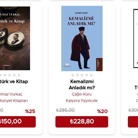
★
★
★
★
★
★
★
★
★
★
türk ve Kitap
Kemalizmi
Anladık mı?
T
ılmaz Vurkaç
Çağın Kuru
uriyet Kitapları
Kalyora Yayıncılık
C
00
₺286,00
₺30
%25
%20
₺150,00
₺228,80