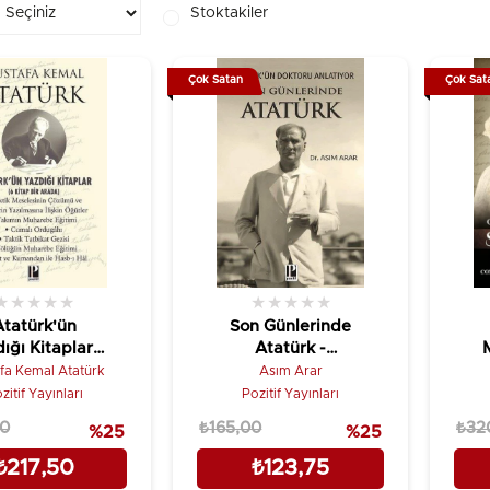
Stoktakiler
Çok Satan
Çok Sat
★
★
★
★
★
★
★
★
★
★
Atatürk'ün
Son Günlerinde
ığı Kitaplar -
Atatürk -
tap Bir Arada
Atatürk'ün
fa Kemal Atatürk
Asım Arar
Doktoru Anlatıyor
zitif Yayınları
Pozitif Yayınları
00
₺165,00
₺32
%25
%25
₺217,50
₺123,75