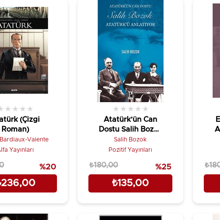
★
★
★
★
★
★
★
★
★
★
atürk (Çizgi
Atatürk’ün Can
E
Roman)
Dostu Salih Bozok
A
Atatürk’ü
 Bardiaux-Vaiente
Salih Bozok
Anlatıyor
lfa Yayınları
Pozitif Yayınları
0
₺180,00
₺18
%20
%25
₺236,00
₺135,00