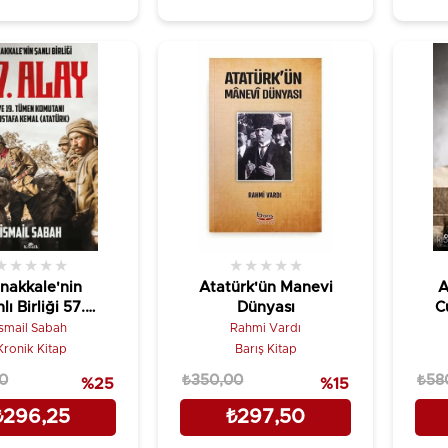
★
★
★
★
★
★
★
★
★
★
nakkale'nin
Atatürk'ün Manevi
A
lı Birliği 57.
Dünyası
C
 ve 19. Tümen
İsmail Sabah
Rahmi Vardı
tanı Mustafa
Kronik Kitap
Barış Kitap
al (Atatürk)
0
₺350,00
₺58
%25
%15
₺296,25
₺297,50