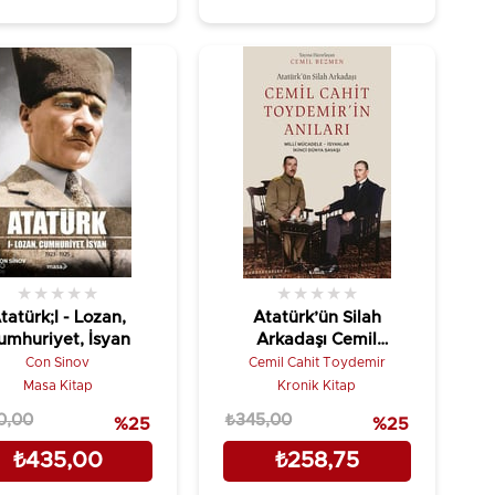
★
★
★
★
★
★
★
★
★
★
tatürk;I - Lozan,
Atatürk’ün Silah
umhuriyet, İsyan
Arkadaşı Cemil
Cahit Toydemir’in
Con Sinov
Cemil Cahit Toydemir
Anıları
Masa Kitap
Kronik Kitap
0,00
₺345,00
%25
%25
₺435,00
₺258,75