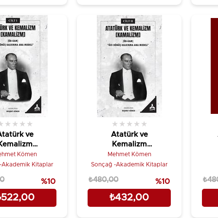
★
★
★
★
★
★
★
★
★
★
Atatürk ve
Atatürk ve
Kemalizm
Kemalizm
amalizm]-I
[Kamalizm] II
ehmet Kömen
Mehmet Kömen
-Akademik Kitaplar
Sonçağ -Akademik Kitaplar
00
₺480,00
₺48
%10
%10
₺522,00
₺432,00