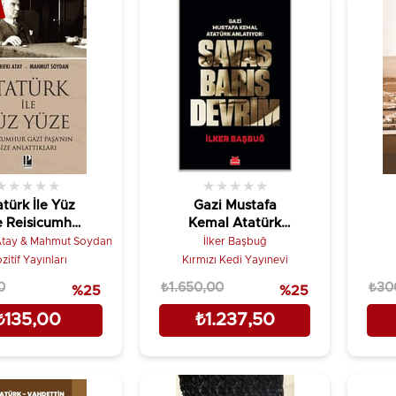
★
★
★
★
★
★
★
★
★
★
türk İle Yüz
Gazi Mustafa
 Reisicumhur
Kemal Atatürk
 Paşa’nın Bize
Anlatıyor: Savaş
ı Atay & Mahmut Soydan
İlker Başbuğ
nlattıkları
Barış Devrim
zitif Yayınları
Kırmızı Kedi Yayınevi
(Ciltli)
0
₺1.650,00
₺30
%25
%25
₺135,00
₺1.237,50