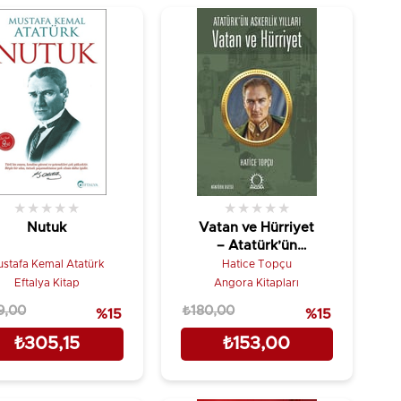
★
★
★
★
★
★
★
★
★
★
Nutuk
Vatan ve Hürriyet
– Atatürk’ün
Askerlik Yılları
stafa Kemal Atatürk
Hatice Topçu
Eftalya Kitap
Angora Kitapları
9,00
₺180,00
%15
%15
₺305,15
₺153,00