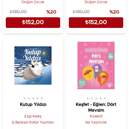
Doğan Çocuk
Doğan Çocuk
₺190,00
%20
₺190,00
%20
₺152,00
₺152,00
★
★
★
★
★
★
★
★
★
★
Kutup Yıldızı
Keşfet - Eğlen: Dört
Mevsim
Ezgi Keleş
Kolektif
İş Bankası Kültür Yayınları
Sel Yayıncılık