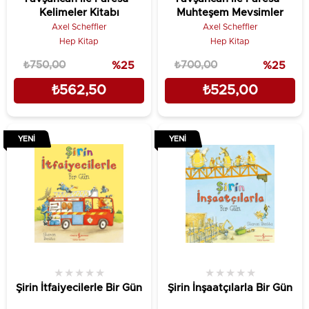
Kelimeler Kitabı
Muhteşem Mevsimler
Axel Scheffler
Axel Scheffler
Hep Kitap
Hep Kitap
₺750,00
%25
₺700,00
%25
₺562,50
₺525,00
YENI
YENI
★
★
★
★
★
★
★
★
★
★
Şirin İtfaiyecilerle Bir Gün
Şirin İnşaatçılarla Bir Gün