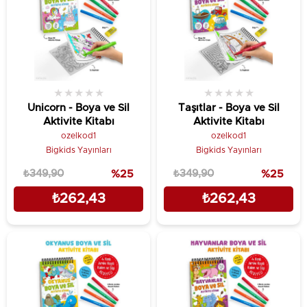
★
★
★
★
★
★
★
★
★
★
Unicorn - Boya ve Sil
Taşıtlar - Boya ve Sil
Aktivite Kitabı
Aktivite Kitabı
ozelkod1
ozelkod1
Bigkids Yayınları
Bigkids Yayınları
₺349,90
%25
₺349,90
%25
₺262,43
₺262,43