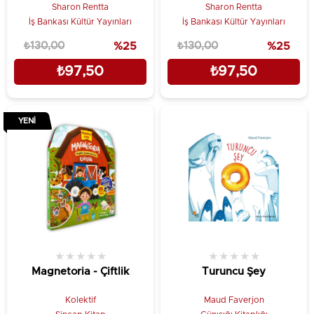
Sharon Rentta
Sharon Rentta
İş Bankası Kültür Yayınları
İş Bankası Kültür Yayınları
₺130,00
%25
₺130,00
%25
₺97,50
₺97,50
YENI
★
★
★
★
★
★
★
★
★
★
Magnetoria - Çiftlik
Turuncu Şey
Kolektif
Maud Faverjon