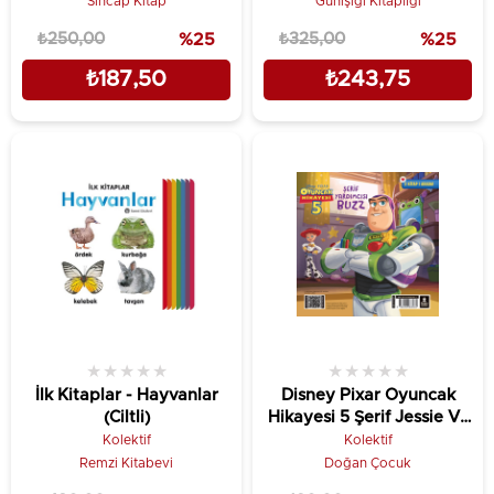
Sincap Kitap
Günışığı Kitaplığı
₺250,00
%25
₺325,00
%25
₺187,50
₺243,75
★
★
★
★
★
★
★
★
★
★
İlk Kitaplar - Hayvanlar
Disney Pixar Oyuncak
(Ciltli)
Hikayesi 5 Şerif Jessie Ve
Şerif Yardımcısı Buzz
Kolektif
Kolektif
Remzi Kitabevi
Doğan Çocuk