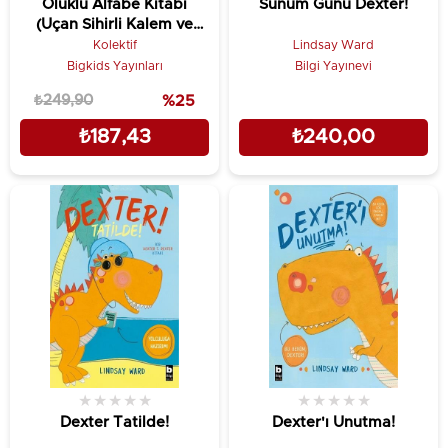
Oluklu Alfabe Kitabı
Sunum Günü Dexter!
(Uçan Sihirli Kalem ve
Kalem Tutucu Hediyeli)
Kolektif
Lindsay Ward
Bigkids Yayınları
Bilgi Yayınevi
₺249,90
%25
₺187,43
₺240,00
★
★
★
★
★
★
★
★
★
★
Dexter Tatilde!
Dexter'ı Unutma!