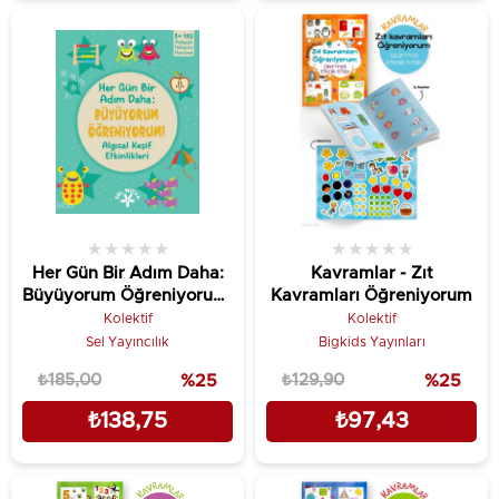
★
★
★
★
★
★
★
★
★
★
Her Gün Bir Adım Daha:
Kavramlar - Zıt
Büyüyorum Öğreniyorum!
Kavramları Öğreniyorum
- Algısal Keşif Etkinlikleri
Kolektif
Kolektif
Sel Yayıncılık
Bigkids Yayınları
₺185,00
%25
₺129,90
%25
₺138,75
₺97,43