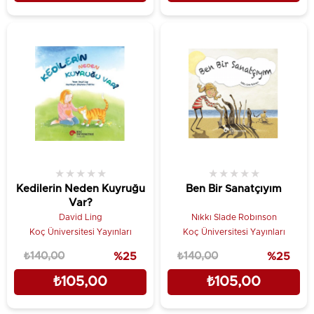
★
★
★
★
★
★
★
★
★
★
Kedilerin Neden Kuyruğu
Ben Bir Sanatçıyım
Var?
David Ling
Nıkkı Slade Robınson
Koç Üniversitesi Yayınları
Koç Üniversitesi Yayınları
₺140,00
%25
₺140,00
%25
₺105,00
₺105,00