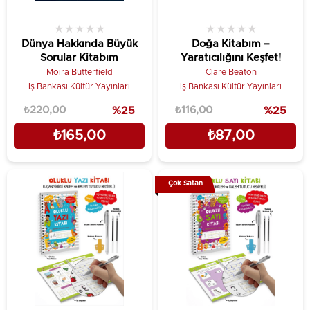
★
★
★
★
★
★
★
★
★
★
Dünya Hakkında Büyük
Doğa Kitabım –
Sorular Kitabım
Yaratıcılığını Keşfet!
Moira Butterfield
Clare Beaton
İş Bankası Kültür Yayınları
İş Bankası Kültür Yayınları
₺220,00
%25
₺116,00
%25
₺165,00
₺87,00
Çok Satan