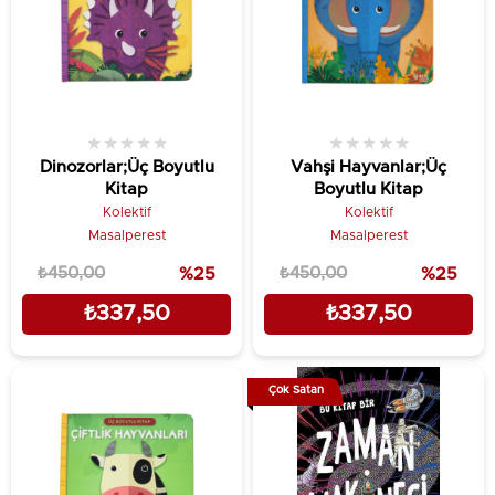
★
★
★
★
★
★
★
★
★
★
Dinozorlar;Üç Boyutlu
Vahşi Hayvanlar;Üç
Kitap
Boyutlu Kitap
Kolektif
Kolektif
Masalperest
Masalperest
₺450,00
%25
₺450,00
%25
₺337,50
₺337,50
Çok Satan