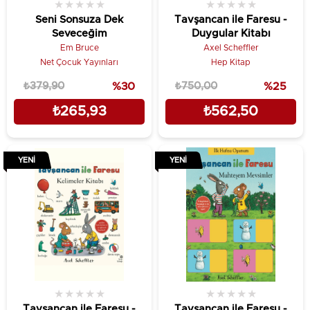
★
★
★
★
★
★
★
★
★
★
Seni Sonsuza Dek
Tavşancan ile Faresu -
Seveceğim
Duygular Kitabı
Em Bruce
Axel Scheffler
Net Çocuk Yayınları
Hep Kitap
₺379,90
%30
₺750,00
%25
₺265,93
₺562,50
YENI
YENI
★
★
★
★
★
★
★
★
★
★
Tavşancan ile Faresu -
Tavşancan ile Faresu -