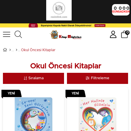
0
0
0
0
GÜN
SA
DK
SN
0
Okul Öncesi Kitaplar
Okul Öncesi Kitaplar
Sıralama
Filtreleme
YENI
YENI