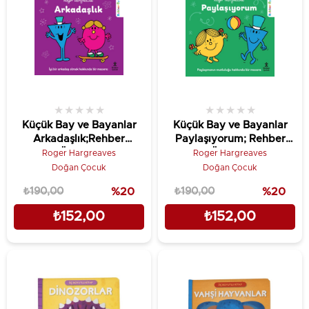
★
★
★
★
★
★
★
★
★
★
Küçük Bay ve Bayanlar
Küçük Bay ve Bayanlar
Arkadaşlık;Rehber
Paylaşıyorum; Rehber
Öyküler
Öyküler
Roger Hargreaves
Roger Hargreaves
Doğan Çocuk
Doğan Çocuk
₺190,00
%20
₺190,00
%20
₺152,00
₺152,00