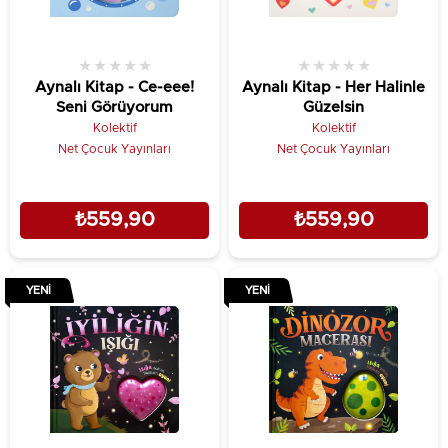
★
★
★
★
★
★
★
★
★
★
Aynalı Kitap - Ce-eee!
Aynalı Kitap - Her Halinle
Seni Görüyorum
Güzelsin
Kolektif
Kolektif
Net Çocuk Yayınları
Net Çocuk Yayınları
₺559,90
₺559,90
YENI
YENI