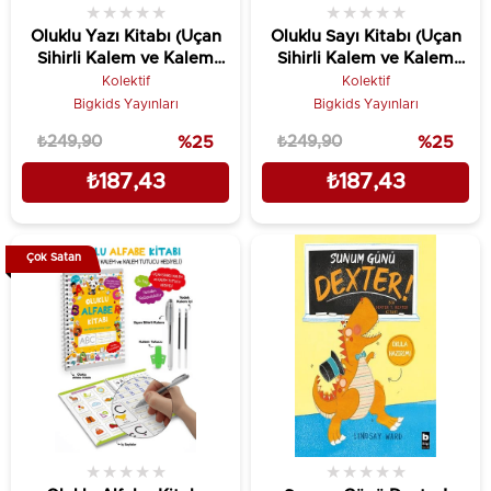
★
★
★
★
★
★
★
★
★
★
Oluklu Yazı Kitabı (Uçan
Oluklu Sayı Kitabı (Uçan
Sihirli Kalem ve Kalem
Sihirli Kalem ve Kalem
Tutucu Hediyeli)
Tutucu Hediyeli)
Kolektif
Kolektif
Bigkids Yayınları
Bigkids Yayınları
₺249,90
%25
₺249,90
%25
₺187,43
₺187,43
Çok Satan
★
★
★
★
★
★
★
★
★
★