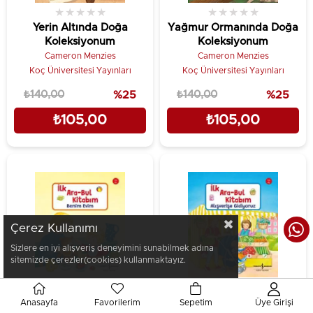
★
★
★
★
★
★
★
★
★
★
Yerin Altında Doğa
Yağmur Ormanında Doğa
Koleksiyonum
Koleksiyonum
Cameron Menzies
Cameron Menzies
Koç Üniversitesi Yayınları
Koç Üniversitesi Yayınları
₺140,00
%25
₺140,00
%25
₺105,00
₺105,00
Çerez Kullanımı
Sizlere en iyi alışveriş deneyimini sunabilmek adına
sitemizde çerezler(cookies) kullanmaktayız.
Anasayfa
Favorilerim
Sepetim
Üye Girişi
★
★
★
★
★
★
★
★
★
★