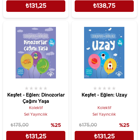
₺131,25
₺138,75
★
★
★
★
★
★
★
★
★
★
Keşfet - Eğlen: Dinozorlar
Keşfet - Eğlen: Uzay
Çağını Yaşa
Kolektif
Kolektif
Sel Yayıncılık
Sel Yayıncılık
₺175,00
%25
₺175,00
%25
₺131,25
₺131,25