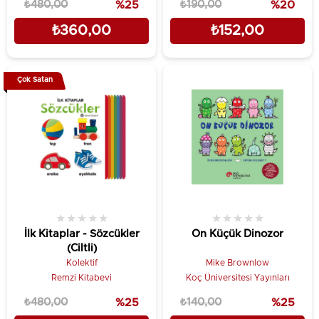
₺480,00
%25
₺190,00
%20
₺360,00
₺152,00
Çok Satan
★
★
★
★
★
★
★
★
★
★
İlk Kitaplar - Sözcükler
On Küçük Dinozor
(Ciltli)
Kolektif
Mike Brownlow
Remzi Kitabevi
Koç Üniversitesi Yayınları
₺480,00
%25
₺140,00
%25