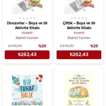
★
★
★
★
★
★
★
★
★
★
Dinozorlar – Boya ve Sil
Çiftlik – Boya ve Sil
Aktivite Kitabı
Aktivite Kitabı
Kolektif
Kolektif
Bigkids Yayınları
Bigkids Yayınları
₺349,90
%25
₺349,90
%25
₺262,43
₺262,43