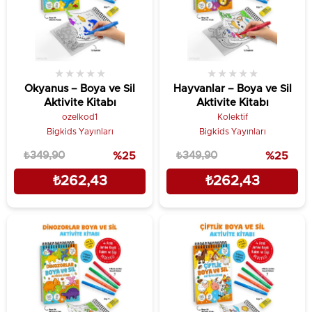
★
★
★
★
★
★
★
★
★
★
Okyanus – Boya ve Sil
Hayvanlar – Boya ve Sil
Aktivite Kitabı
Aktivite Kitabı
ozelkod1
Kolektif
Bigkids Yayınları
Bigkids Yayınları
₺349,90
%25
₺349,90
%25
₺262,43
₺262,43