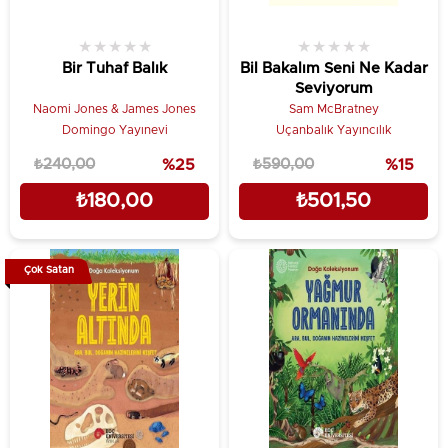
★
★
★
★
★
★
★
★
★
★
Bir Tuhaf Balık
Bil Bakalım Seni Ne Kadar
Seviyorum
Naomi Jones & James Jones
Sam McBratney
Domingo Yayınevi
Uçanbalık Yayıncılık
₺240,00
%25
₺590,00
%15
₺180,00
₺501,50
Çok Satan