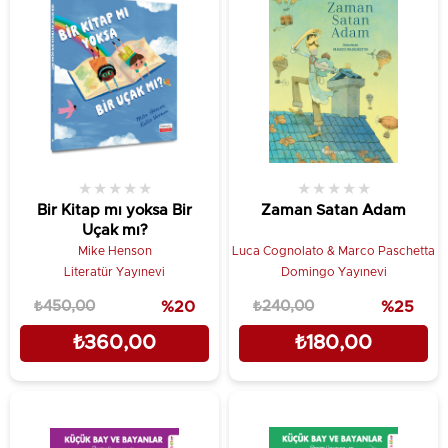
★
★
★
★
★
★
★
★
★
★
Bir Kitap mı yoksa Bir
Zaman Satan Adam
Uçak mı?
Mike Henson
Luca Cognolato & Marco Paschetta
Literatür Yayınevi
Domingo Yayınevi
₺450,00
%20
₺240,00
%25
₺360,00
₺180,00