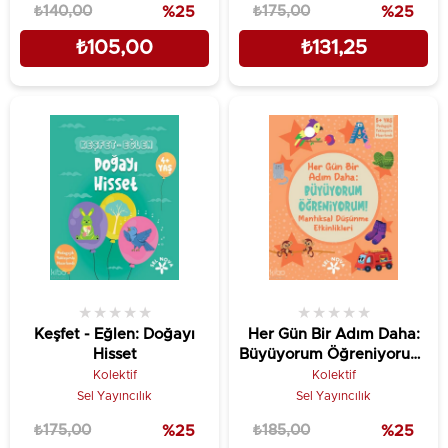
₺140,00
%25
₺175,00
%25
₺105,00
₺131,25
★
★
★
★
★
★
★
★
★
★
Keşfet - Eğlen: Doğayı
Her Gün Bir Adım Daha:
Hisset
Büyüyorum Öğreniyorum!
- Mantıksal Düşünme
Kolektif
Kolektif
Etkinlikleri
Sel Yayıncılık
Sel Yayıncılık
₺175,00
%25
₺185,00
%25