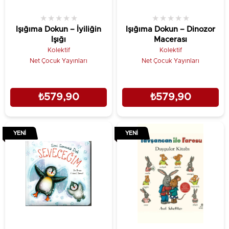
★
★
★
★
★
★
★
★
★
★
Işığıma Dokun – İyiliğin
Işığıma Dokun – Dinozor
Işığı
Macerası
Kolektif
Kolektif
Net Çocuk Yayınları
Net Çocuk Yayınları
₺579,90
₺579,90
YENI
YENI