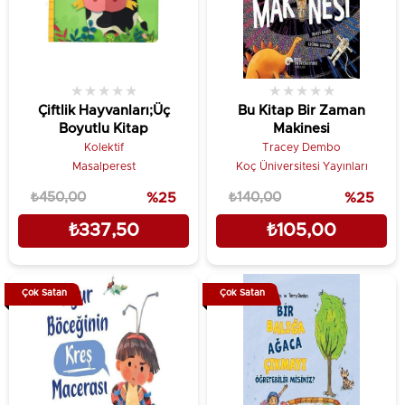
★
★
★
★
★
★
★
★
★
★
Çiftlik Hayvanları;Üç
Bu Kitap Bir Zaman
Boyutlu Kitap
Makinesi
Kolektif
Tracey Dembo
Masalperest
Koç Üniversitesi Yayınları
₺450,00
%25
₺140,00
%25
₺337,50
₺105,00
Çok Satan
Çok Satan