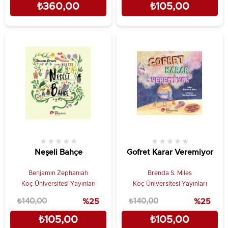
₺360,00
₺105,00
★
★
★
★
★
★
★
★
★
★
Neşeli Bahçe
Gofret Karar Veremiyor
Benjamın Zephanıah
Brenda S. Miles
Koç Üniversitesi Yayınları
Koç Üniversitesi Yayınları
₺140,00
%25
₺140,00
%25
₺105,00
₺105,00