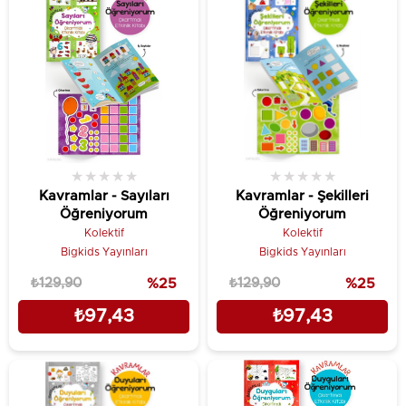
★
★
★
★
★
★
★
★
★
★
Kavramlar - Sayıları
Kavramlar - Şekilleri
Öğreniyorum
Öğreniyorum
Kolektif
Kolektif
Bigkids Yayınları
Bigkids Yayınları
₺129,90
%25
₺129,90
%25
₺97,43
₺97,43