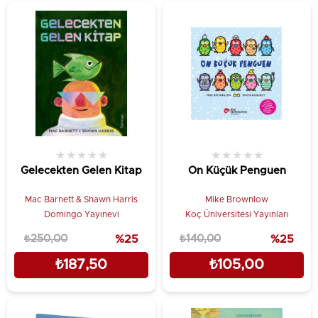
★
★
★
★
★
★
★
★
★
★
Gelecekten Gelen Kitap
On Küçük Penguen
Mac Barnett & Shawn Harris
Mike Brownlow
Domingo Yayınevi
Koç Üniversitesi Yayınları
₺250,00
%25
₺140,00
%25
₺187,50
₺105,00