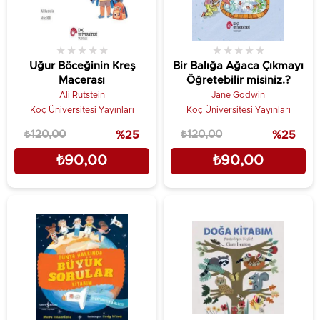
★
★
★
★
★
★
★
★
★
★
Uğur Böceğinin Kreş
Bir Balığa Ağaca Çıkmayı
Macerası
Öğretebilir misiniz.?
Ali Rutstein
Jane Godwin
Koç Üniversitesi Yayınları
Koç Üniversitesi Yayınları
₺120,00
%25
₺120,00
%25
₺90,00
₺90,00