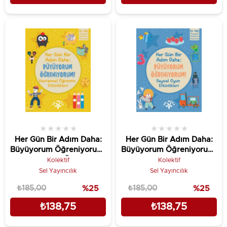
★
★
★
★
★
★
★
★
★
★
Her Gün Bir Adım Daha:
Her Gün Bir Adım Daha:
Büyüyorum Öğreniyorum!
Büyüyorum Öğreniyorum!
- Kavramsal Öğrenme
- Sayısal Oyun Etkinlikleri
Kolektif
Kolektif
Etkinlikleri
Sel Yayıncılık
Sel Yayıncılık
₺185,00
%25
₺185,00
%25
₺138,75
₺138,75