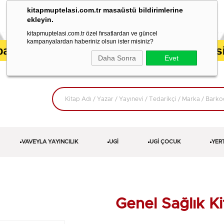
kitapmuptelasi.com.tr masaüstü bildirimlerine
ekleyin.
kitapmuptelasi.com.tr özel fırsatlardan ve güncel
kampanyalardan haberiniz olsun ister misiniz?
Daha Sonra
Evet
VAVEYLA YAYINCILIK
UGİ
UGİ ÇOCUK
YER
Genel Sağlık Ki