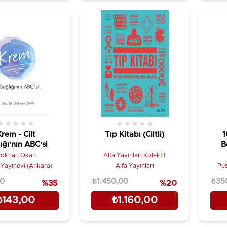
★
★
★
★
★
★
★
★
★
★
rem - Cilt
Tıp Kitabı (Ciltli)
1
ığı'nın ABC'si
B
ökhan Okan
Alfa Yayınları Kolektif
Pusula Yayınevi (Ankara)
Alfa Yayınları
00
₺1.450,00
₺35
%35
%20
₺143,00
₺1.160,00