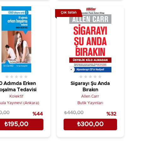
Çok Satan
★
★
★
★
★
★
★
★
★
★
0 Adımda Erken
Sigarayı Şu Anda
oşalma Tedavisi
Bırakın
Kolektif
Allen Carr
Pusula Yayınevi (Ankara)
Butik Yayınları
0,00
₺440,00
%44
%32
₺195,00
₺300,00