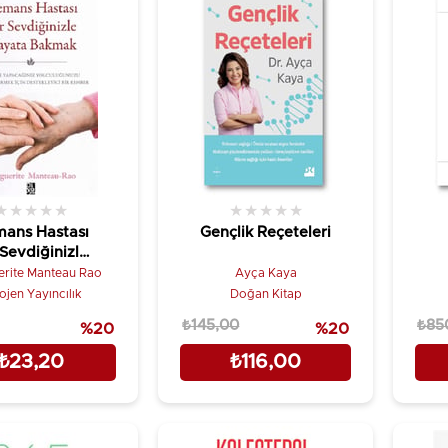
★
★
★
★
★
★
★
★
★
★
ans Hastası
Gençlik Reçeteleri
 Sevdiğinizle
yata Bakmak
rite Manteau Rao
Ayça Kaya
ojen Yayıncılık
Doğan Kitap
₺145,00
₺85
%20
%20
₺23,20
₺116,00