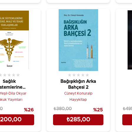
★
★
★
★
★
★
★
★
★
★
Sağlık
Bağışıklığın Arka
istemlerine
Bahçesi 2
uki, Mali ve
Yeşil-Dila Okyar
Cüneyt Konuralp
i Yaklaşımlar
kuk Yayınları
Hayykitap
00
₺380,00
₺49
%26
%25
₺200,00
₺285,00