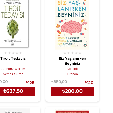
★
★
★
★
★
★
★
★
★
★
Tiroit Tedavisi
Siz Yaşlanırken
Beyniniz
Anthony William
Kolektif
Nemesis Kitap
Orenda
0,00
₺350,00
%25
%20
₺637,50
₺280,00