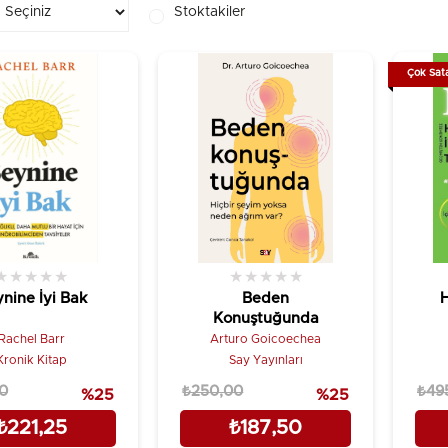
Stoktakiler
Çok Sat
★
★
★
★
★
★
★
★
★
★
nine İyi Bak
Beden
H
Konuştuğunda
Rachel Barr
Arturo Goicoechea
Kronik Kitap
Say Yayınları
0
₺250,00
₺49
%25
%25
₺221,25
₺187,50