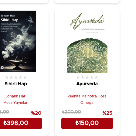
★
★
★
★
★
★
★
★
★
★
Sihirli Hap
Ayurveda
Johann Hari
Reenita Malhotra Hora
Metis Yayınları
Omega
5,00
₺200,00
%20
%25
₺396,00
₺150,00