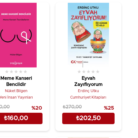
★
★
★
★
★
★
★
★
★
★
Meme Kanseri
Eyvah
Bencildir
Zayıflıyorum
Nüket Bilgen
Erdinç Utku
Yeni İnsan Yayınları
Cumhuriyet Kitapları
0,00
₺270,00
%20
%25
₺160,00
₺202,50