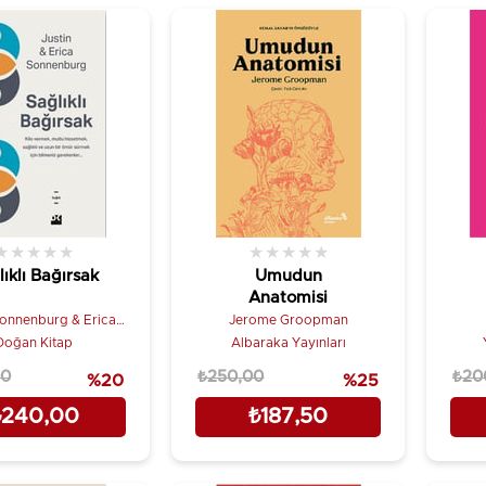
★
★
★
★
★
★
★
★
★
★
ıklı Bağırsak
Umudun
Anatomisi
Sonnenburg & Erica
Jerome Groopman
Sonnenburg
Doğan Kitap
Albaraka Yayınları
00
₺250,00
₺20
%20
%25
₺240,00
₺187,50