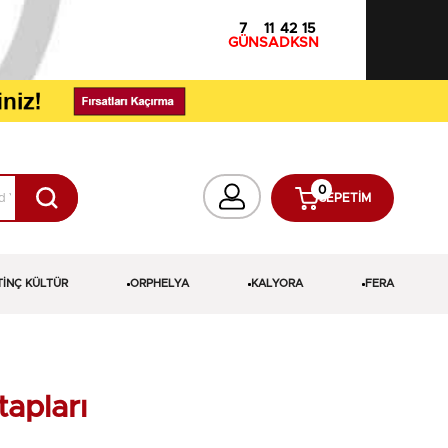
7
11
42
14
GÜN
SA
DK
SN
0
SEPETIM
TİNÇ KÜLTÜR
ORPHELYA
KALYORA
FERA
tapları