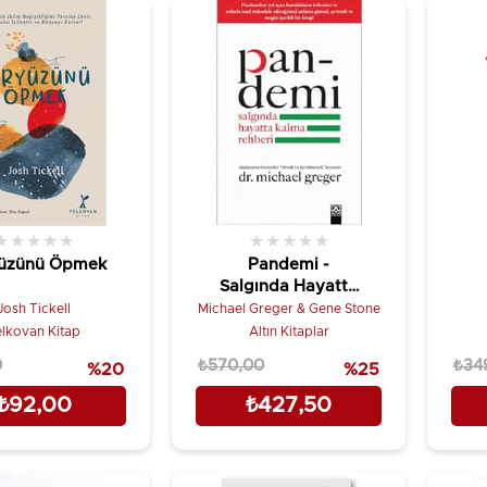
★
★
★
★
★
★
★
★
★
★
yüzünü Öpmek
Pandemi -
Salgında Hayatta
Kalma Rehberi
Josh Tickell
Michael Greger & Gene Stone
elkovan Kitap
Altın Kitaplar
0
₺570,00
₺34
%20
%25
₺92,00
₺427,50