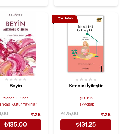
Çok Satan
★
★
★
★
★
★
★
★
★
★
Beyin
Kendini İyileştir
Michael O’Shea
Işıl Uzun
Bankası Kültür Yayınları
Hayykitap
0,00
₺175,00
%25
%25
₺135,00
₺131,25