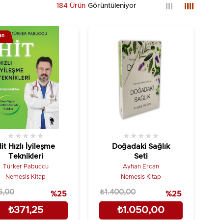
184 Ürün
an
★
★
★
★
★
★
★
★
★
★
it Hızlı İyileşme
Doğadaki Sağlık
Teknikleri
Seti
Türker Pabuccu
Ayhan Ercan
Nemesis Kitap
Nemesis Kitap
5,00
₺1.400,00
%25
%25
₺371,25
₺1.050,00