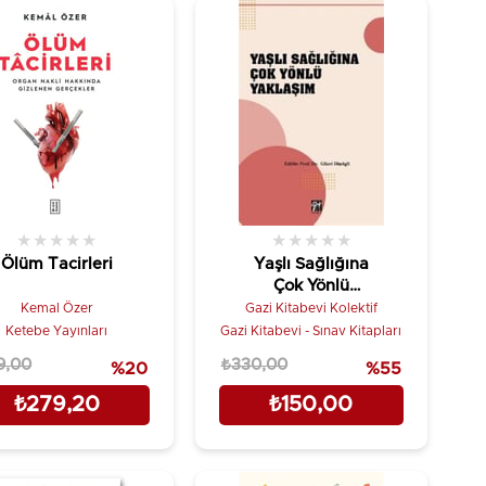
★
★
★
★
★
★
★
★
★
★
Ölüm Tacirleri
Yaşlı Sağlığına
Çok Yönlü
Yaklaşım
Kemal Özer
Gazi Kitabevi Kolektif
Ketebe Yayınları
Gazi Kitabevi - Sınav Kitapları
9,00
₺330,00
%20
%55
₺279,20
₺150,00