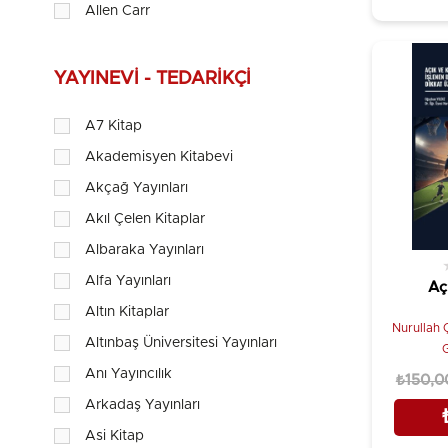
Allen Carr
Allen Elkin
Anthony William
YAYINEVI - TEDARIKÇI
Arturo Goicoechea
A7 Kitap
Ayça Kaya
Akademisyen Kitabevi
Ayhan Ercan
Akçağ Yayınları
Ayşegül Çoruhlu
Akıl Çelen Kitaplar
Banu Taşçı Fresko
Albaraka Yayınları
Betül Açıkalın
Alfa Yayınları
Aç
Betül Altuntaş, Reyhan Atasü Topçuoğlu
Altın Kitaplar
Alı
Nurullah 
Bilal Yalçıner
Altınbaş Üniversitesi Yayınları
İş
G
Eğiti
Binali Çakur
Anı Yayıncılık
₺150,0
Dikk
Bülent Hanedan & Ömür İlban
Arkadaş Yayınları
Cameron Diaz
Asi Kitap