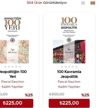
504 Ürün
★
★
★
★
★
★
★
★
★
★
Jeopolitiğin 100
100 Kavramla
Yeri
Jeopolitik
Pascal Gauchon
Pascal Gauchon
Kadim Yayınları
Kadim Yayınları
0,00
₺300,00
%25
%25
₺225,00
₺225,00