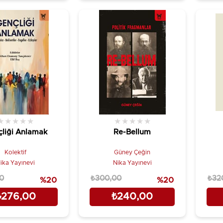
★
★
★
★
★
★
★
★
★
★
liği Anlamak
Re-Bellum
Kolektif
Güney Çeğin
ika Yayınevi
Nika Yayınevi
0
₺300,00
₺32
%20
%20
₺276,00
₺240,00