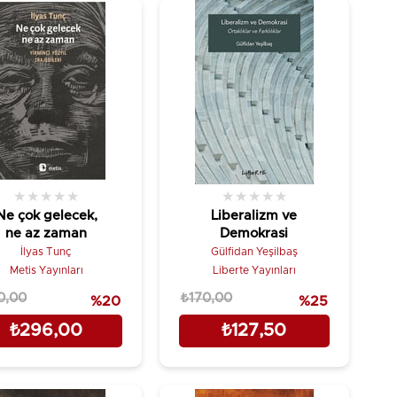
★
★
★
★
★
★
★
★
★
★
Ne çok gelecek,
Liberalizm ve
ne az zaman
Demokrasi
İlyas Tunç
Gülfidan Yeşilbaş
Metis Yayınları
Liberte Yayınları
0,00
₺170,00
%20
%25
₺296,00
₺127,50