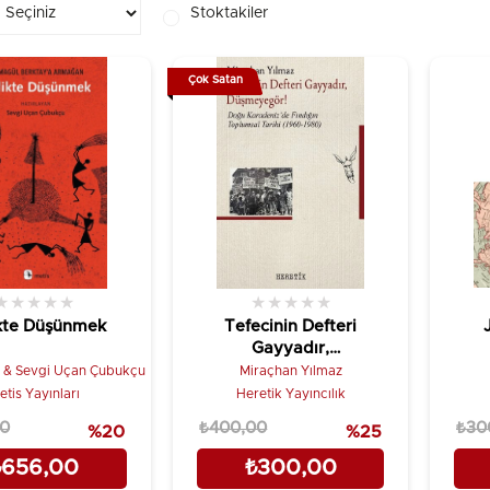
Stoktakiler
Çok Satan
★
★
★
★
★
★
★
★
★
★
ikte Düşünmek
Tefecinin Defteri
Gayyadır,
Düşmeyegör!;Doğu
 & Sevgi Uçan Çubukçu
Miraçhan Yılmaz
Karadeniz’de
etis Yayınları
Heretik Yayıncılık
Fındığın
00
₺400,00
₺30
%20
%25
Toplumsal Tarihi
(1960-1980)
₺656,00
₺300,00