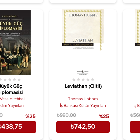
★
★
★
★
★
★
★
★
★
★
Büyük Güç
Leviathan (Ciltli)
iplomasisi
Wess Mitchhell
Thomas Hobbes
dim Yayınları
İş Bankası Kültür Yayınları
İş 
0
₺990,00
₺56
%25
%25
₺438,75
₺742,50