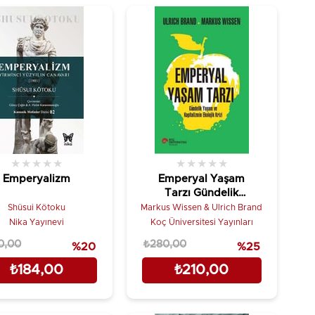
★
★
★
★
★
★
★
★
★
★
Emperyalizm
Emperyal Yaşam
Tarzı Gündelik
Yaşam ve
Shüsui Kötoku
Markus Wissen & Ulrich Brand
Kapitalizmin
Nika Yayınevi
Koç Üniversitesi Yayınları
Ekolojik Krizi
0,00
₺280,00
%20
%25
₺184,00
₺210,00