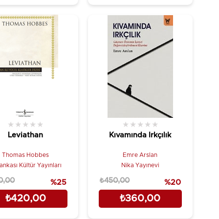
★
★
★
★
★
★
★
★
★
★
Leviathan
Kıvamında Irkçılık
Thomas Hobbes
Emre Arslan
Bankası Kültür Yayınları
Nika Yayınevi
0,00
₺450,00
%25
%20
₺420,00
₺360,00