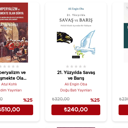
★
★
★
★
★
★
★
★
★
★
eryalizm ve
21. Yüzyılda Savaş
işmekte Olan
ve Barış
Dünya
Atul Kohlı
Ali Engin Oba
dim Yayınları
Doğu Batı Yayınları
00
₺320,00
₺23
%25
%25
₺510,00
₺240,00