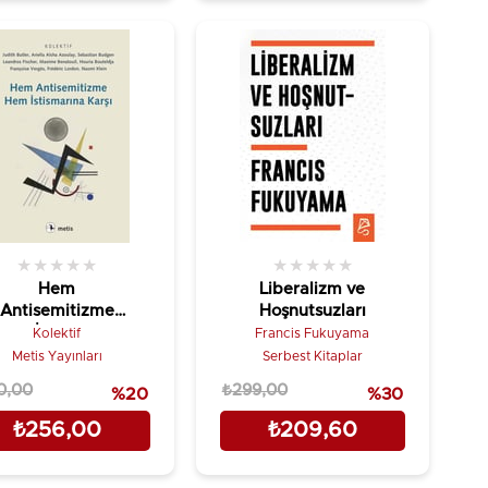
★
★
★
★
★
★
★
★
★
★
Hem
Liberalizm ve
Antisemitizme
Hoşnutsuzları
Hem İstismarına
Kolektif
Francis Fukuyama
Karşı
Metis Yayınları
Serbest Kitaplar
0,00
₺299,00
%20
%30
₺256,00
₺209,60