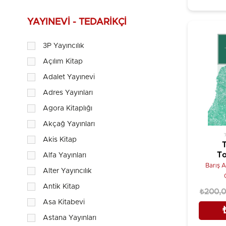
Ahmet Özalp
Ahmet Taner Kışlalı
YAYINEVI - TEDARIKÇI
Ahmet Yiğittop
3P Yayıncılık
Ahu Tunçel
Açılım Kitap
Alain Badiou
Adalet Yayınevi
Alan Stephens
Adres Yayınları
Alex Murray
Agora Kitaplığı
Alexis de Tocqeville
Akçağ Yayınları
Alexis de Tocqueville
Akis Kitap
Ali Ayçil
T
To
Alfa Yayınları
Ali Balcı
Barış A
Alter Yayıncılık
Değ
Ali Bulaç
M
Antik Kitap
₺200,
Ali Çarkoğlu & Ersin Kalaycıoğlu
Asa Kitabevi
Ali Emre Sucu
Astana Yayınları