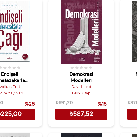
★
★
★
★
★
★
★
★
★
★
Endişeli
Demokrasi
afazakarlar
Modelleri
Çağı
Volkan Ertit
David Held
dim Yayınları
Felix Kitap
00
₺691,20
₺37
%25
%15
₺225,00
₺587,52