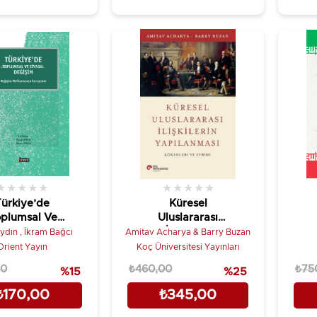
★
★
★
★
★
★
★
★
★
★
ürkiye’de
Küresel
plumsal Ve
Uluslararası
Siyasal
İlişkilerin
ydın , İkram Bağcı
Amitav Acharya & Barry Buzan
işim;Değişim
Yapılanması
Orient Yayın
Koç Üniversitesi Yayınları
efhumunun
00
₺460,00
₺75
%15
%25
Serencamı
₺170,00
₺345,00