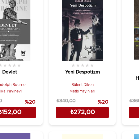
★
★
★
★
★
★
★
★
★
★
Devlet
Yeni Despotizm
H
ndolph Bourne
Bülent Diken
ika Yayınevi
Metis Yayınları
0
₺340,00
₺36
%20
%20
₺152,00
₺272,00