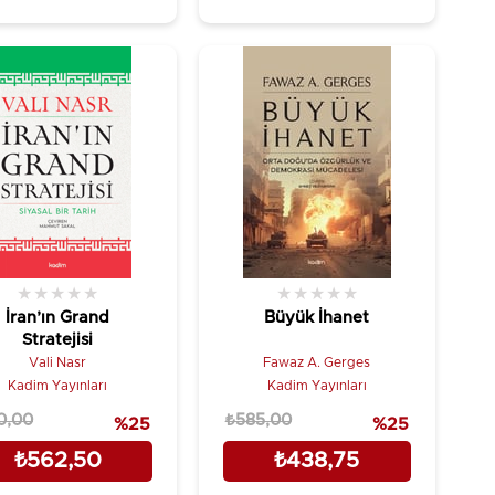
★
★
★
★
★
★
★
★
★
★
İran’ın Grand
Büyük İhanet
Stratejisi
Vali Nasr
Fawaz A. Gerges
Kadim Yayınları
Kadim Yayınları
0,00
₺585,00
%25
%25
₺562,50
₺438,75