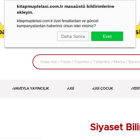
kitapmuptelasi.com.tr masaüstü bildirimlerine
ekleyin.
kitapmuptelasi.com.tr özel fırsatlardan ve güncel
kampanyalardan haberiniz olsun ister misiniz?
Daha Sonra
Evet
VAVEYLA YAYINCILIK
UGİ
UGİ ÇOCUK
YER
Siyaset Bil