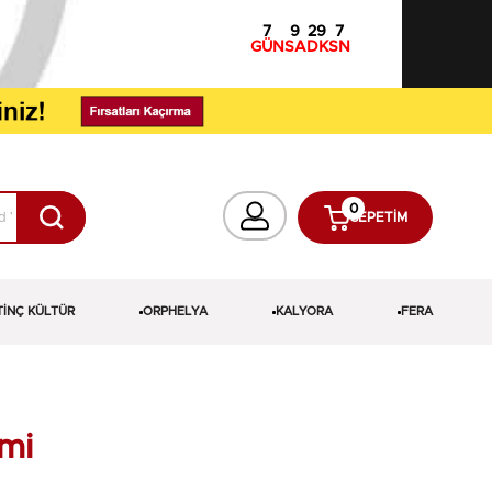
7
9
29
6
GÜN
SA
DK
SN
0
SEPETIM
TİNÇ KÜLTÜR
ORPHELYA
KALYORA
FERA
imi