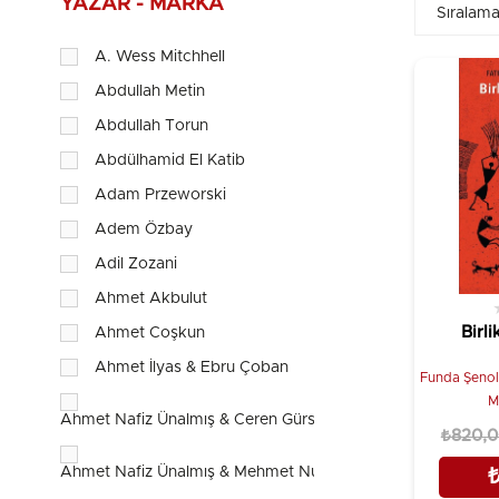
YAZAR - MARKA
A. Wess Mitchhell
Abdullah Metin
Abdullah Torun
Abdülhamid El Katib
Adam Przeworski
Adem Özbay
Adil Zozani
Ahmet Akbulut
Birl
Ahmet Coşkun
Ahmet İlyas & Ebru Çoban
Funda Şenol
M
Ahmet Nafiz Ünalmış & Ceren Gürseler
₺820,
Ahmet Nafiz Ünalmış & Mehmet Nuri Parmaksız