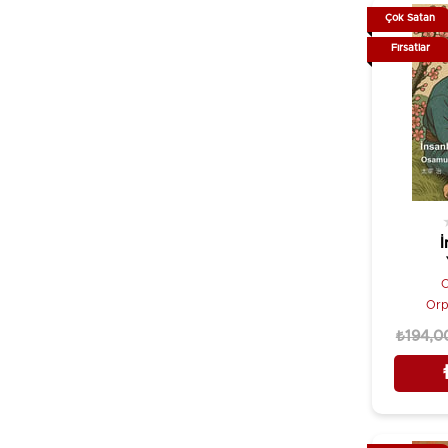
Cengiz Aytmatov
Hece Yayınları
Çok Satan
Cevad Karahasan
Hiperlink Yayınları
Fırsatlar
Chinua Achebe
Hitkitap Yayıncılık
Christian Jungersen
İletişim Yayınları
Claudio Magris
İmge Kitabevi Yayınları
Connie Palmen
İnkılap Kitabevi
Craig Silvey
İnsan Yayınları
Cuniçiro Tanizaki
İskele Yayıncılık
İ
Çetin Kaska
İstos Yayıncılık
Daniel Defoe
O
İş Bankası Kültür Yayınları
Orp
Danilo Kiš
İthaki Yayınları
₺194,0
Dato Turaşvili
Jaguar Kitap
David Herbert Lawrence
Japon Yayınları
Debra Wylde
Kabalcı Yayınevi
Denise Mina
Kaknüs Yayınları