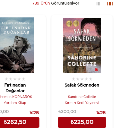
739 Ürün
★
★
★
★
★
★
★
★
★
★
Fırtınadan
Şafak Sökmeden
Doğanlar
Themos KORNAROS
Sandrine Collette
Yordam Kitap
Kırmızı Kedi Yayınevi
0,00
₺300,00
%25
%25
₺262,50
₺225,00