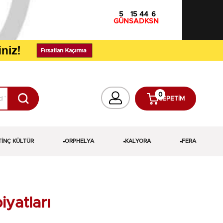
5
15
44
5
GÜN
SA
DK
SN
0
SEPETIM
TİNÇ KÜLTÜR
ORPHELYA
KALYORA
FERA
yatları