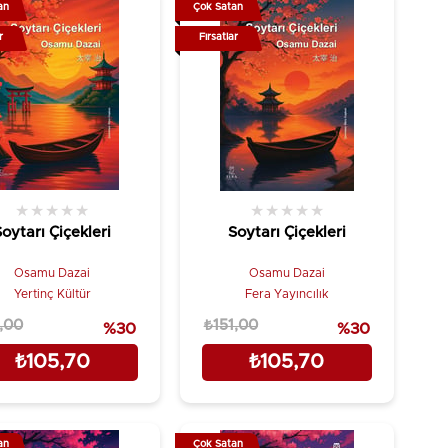
an
Çok Satan
r
Fırsatlar
★
★
★
★
★
★
★
★
★
★
Soytarı Çiçekleri
Soytarı Çiçekleri
Osamu Dazai
Osamu Dazai
Yertinç Kültür
Fera Yayıncılık
,00
₺151,00
%30
%30
₺105,70
₺105,70
an
Çok Satan