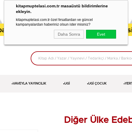
kitapmuptelasi.com.tr masaüstü bildirimlerine
ekleyin.
kitapmuptelasi.com.tr özel fırsatlardan ve güncel
kampanyalardan haberiniz olsun ister misiniz?
Daha Sonra
Evet
VAVEYLA YAYINCILIK
UGİ
UGİ ÇOCUK
YER
Diğer Ülke Edebi