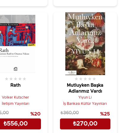
★
★
★
★
★
★
★
★
★
★
Rath
Mutluyken Başka
Adlarımız Vardı
Volker Kutscher
Yiyun Li
İletişim Yayınları
İş Bankası Kültür Yayınları
5,00
₺360,00
%20
%25
₺556,00
₺270,00