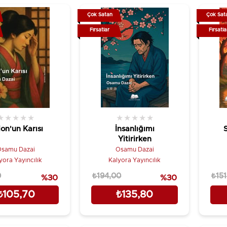
Çok Satan
Çok Sat
Fırsatlar
Fırsatla
★
★
★
★
★
★
★
★
★
★
lon'un Karısı
İnsanlığımı
Yitirirken
samu Dazai
Osamu Dazai
yora Yayıncılık
Kalyora Yayıncılık
0
₺194,00
₺151
%30
%30
₺105,70
₺135,80