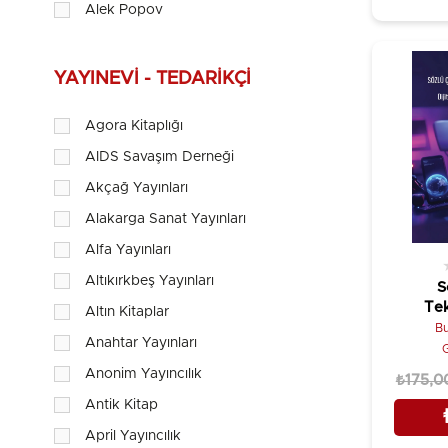
Alek Popov
Aleksandar Prokopiev
Alexandre Dumas
YAYINEVI - TEDARIKÇI
Ali Benjamin
Agora Kitaplığı
Alice Walker
AIDS Savaşım Derneği
Alki Zei
Akçağ Yayınları
Alma Alexander
Alakarga Sanat Yayınları
Alp Eren Demirkaya
Alfa Yayınları
Amin Maalouf
Altıkırkbeş Yayınları
S
Amos Oz
Tek
Altın Kitaplar
Anastasia Kalyoncu
Ev
B
Anahtar Yayınları
Ça
G
Andhreas Staikos
D
Anonim Yayıncılık
₺175,0
Andonis Samarakis
Antik Kitap
Andrea Camilleri
April Yayıncılık
Ann Brashares