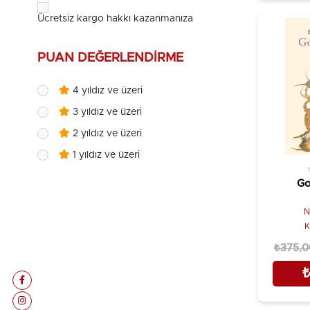
Can Çocuk Yayınları
Atiq Rahimi
Ücretsiz kargo hakkı kazanmanıza {price} kaldı!
Can Yayınları
August Strindberg
Cem Yayınevi
Ayaan Hirsi Ali
PUAN DEĞERLENDIRME
Chiviyazıları Yayınevi
Ayaz Ğıylecev
Crea Yayınları
4 yıldız ve üzeri
Ayla Kaşoğlu
Çınar Yayınları
3 yıldız ve üzeri
Ayşe Atay
Çizgi Kitabevi Yayınları
2 yıldız ve üzeri
Ayşe Kulin
Dedalus Kitap
1 yıldız ve üzeri
Bahaüddinzade Muhyiddin Mehmed
Doğan Kitap
Go
Barbro Karabuda
Doğu Batı Yayınları
N
Başo
Domingo Yayınevi
K
Ben Okri
Dost Kitabevi Yayınları
₺375,0
Betty Mahmudi
E Yayınları
Beydeba
Elips Kitap
Bohumil Hrabal
Ephesus Yayınları