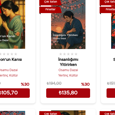
Çok Satan
Çok Sat
Fırsatlar
Fırsatla
★
★
★
★
★
★
★
★
★
★
lon'un Karısı
İnsanlığımı
Yitirirken
samu Dazai
Osamu Dazai
ertinç Kültür
Yertinç Kültür
0
₺194,00
₺151
%30
%30
₺105,70
₺135,80
Çok Satan
Çok Sat