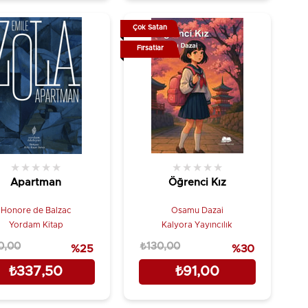
Çok Satan
Fırsatlar
★
★
★
★
★
★
★
★
★
★
Apartman
Öğrenci Kız
Honore de Balzac
Osamu Dazai
Yordam Kitap
Kalyora Yayıncılık
0,00
₺130,00
%25
%30
₺337,50
₺91,00