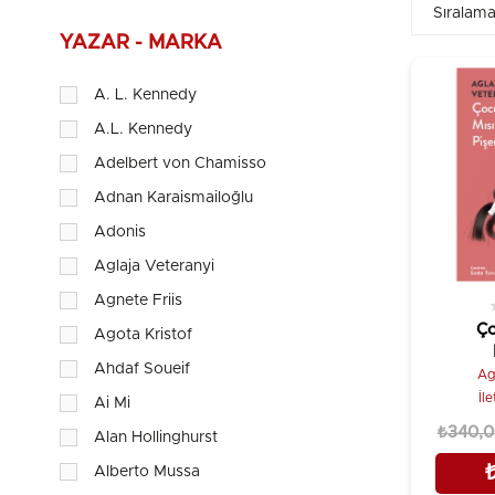
YAZAR - MARKA
A. L. Kennedy
A.L. Kennedy
Adelbert von Chamisso
Adnan Karaismailoğlu
Adonis
Aglaja Veteranyi
Agnete Friis
Ç
Agota Kristof
Ahdaf Soueif
Lap
Ag
İl
Ai Mi
₺340,
Alan Hollinghurst
Alberto Mussa