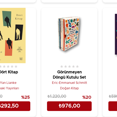
★
★
★
★
★
★
★
★
★
★
Dört Kitap
Görünmeyen
Döngü Kutulu Set
Yan Lianke
Eric-Emmanuel Schmitt
haki Yayınları
Doğan Kitap
00
₺1.220,00
₺59
%25
%20
₺292,50
₺976,00