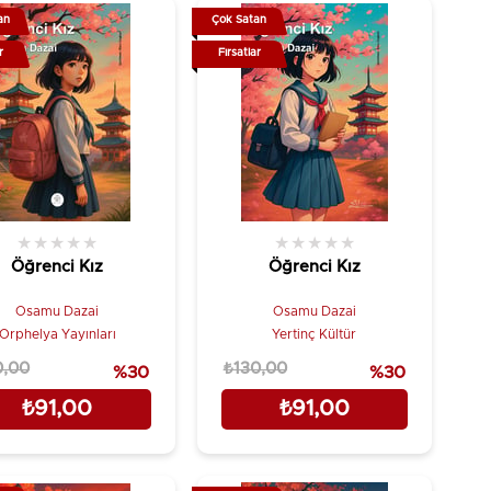
an
Çok Satan
r
Fırsatlar
★
★
★
★
★
★
★
★
★
★
Öğrenci Kız
Öğrenci Kız
Osamu Dazai
Osamu Dazai
Orphelya Yayınları
Yertinç Kültür
0,00
₺130,00
%30
%30
₺91,00
₺91,00