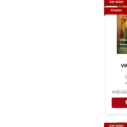
Çok Satan
Deniz Gezgin
Kalkedon Yayıncılık
Fırsatlar
Deniz Kundakçı
Kalyora Yayıncılık
Derleme
Kanat Yayınları
Despina Tomazani
Kapadokya Kitabevi
Dezso Kosztolanyi
Kapı Yayınları
Didar Amantay
Kara Karga Yayınları
Dido Sotiriyu
Kastaş Yayınları
Vil
Dimitır Dimov
Ketebe Yayınları
Drago Jancar
Kırmızı Kedi Yayınevi
O
Y
Dugmore Boetıe
Kırmızı Yayınları
₺151,0
E.T. A. Hoffmann
Kitap Müptelası Yayınları
Ebu'l-Kasım en-Neysaburi
Klan Yayınları
Edip Cansever
KMD Yayınları
Eleanor De Jong
Koleksiyon Yayıncılık
Çok Satan