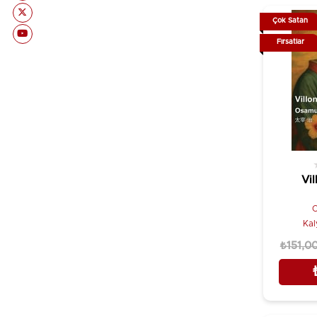
Boris Pasternak
Etkileşim Yayınları
Çok Satan
Brianne Keith
Everest Yayınları
Fırsatlar
Brigitte Peskine
Evrensel Basım Yayın
Bruno Schulz
Ezgi Kitabevi Yayınları
Buket Uzuner
Fenomen Kitap
Burcu Türkmen
Fera Yayıncılık
Byron Ayanoğlu
Final Kültür Sanat Yayınları
Cafer Modarres Sadeghi
Fono Yayınları
Vil
Carl Sternheim
Galata Kitapları
Carl-Johan Vallgren
O
Gazi Kitabevi
Kal
Catherine Prasifka
Gece Kitaplığı
₺151,0
Cathie Dunsford
Habitus Yayınları
Cecelia Ahern
Hayal Yayınları
Celal Soydan (Der)
Hayykitap