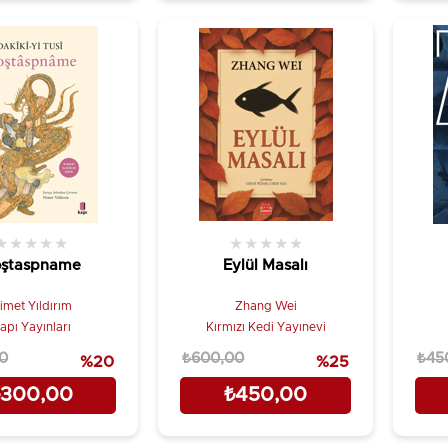
★
★
★
★
★
★
★
★
★
★
ştaspname
Eylül Masalı
imet Yıldırım
Zhang Wei
apı Yayınları
Kırmızı Kedi Yayınevi
0
₺600,00
₺45
%20
%25
₺300,00
₺450,00