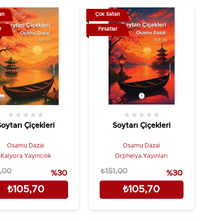
an
Çok Satan
r
Fırsatlar
★
★
★
★
★
★
★
★
★
★
Soytarı Çiçekleri
Soytarı Çiçekleri
Osamu Dazai
Osamu Dazai
Kalyora Yayıncılık
Orphelya Yayınları
,00
₺151,00
%30
%30
₺105,70
₺105,70