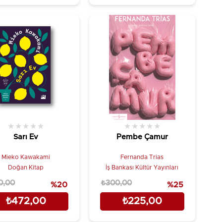
★
★
★
★
★
★
★
★
★
★
Sarı Ev
Pembe Çamur
Mieko Kawakami
Fernanda Trias
Doğan Kitap
İş Bankası Kültür Yayınları
0,00
₺300,00
%20
%25
₺472,00
₺225,00