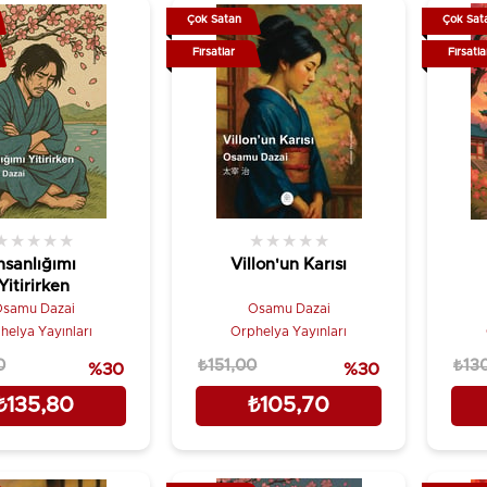
Çok Satan
Çok Sat
Fırsatlar
Fırsatla
★
★
★
★
★
★
★
★
★
★
nsanlığımı
Villon'un Karısı
Yitirirken
samu Dazai
Osamu Dazai
helya Yayınları
Orphelya Yayınları
0
₺151,00
₺13
%30
%30
₺135,80
₺105,70