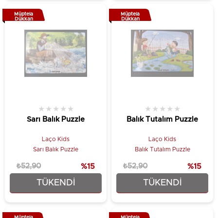
Müptela
Müptela
Dükkan
Dükkan
★
★
★
★
★
★
★
★
★
★
Sarı Balık Puzzle
Balık Tutalım Puzzle
Laço Kids
Laço Kids
Sarı Balık Puzzle
Balık Tutalım Puzzle
₺52,90
%15
₺52,90
%15
TÜKENDI
TÜKENDI
₺44,90
₺44,90
Müptela
Müptela