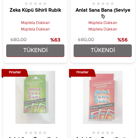
★
★
★
★
★
★
★
★
★
★
Zeka Küpü Sihirli Rubik
Anlat Sana Bana (Seviye
1)
Müptela Dükkan
Müptela Dükkan
Müptela Dükkan
Müptela Dükkan
₺80,00
%63
₺90,00
%56
TÜKENDI
TÜKENDI
₺29,90
₺39,90
Fırsatlar
Fırsatlar
★
★
★
★
★
★
★
★
★
★