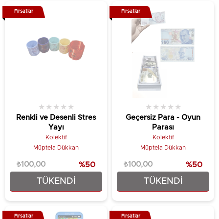
Fırsatlar
Fırsatlar
★
★
★
★
★
★
★
★
★
★
Renkli ve Desenli Stres
Geçersiz Para - Oyun
Yayı
Parası
Kolektif
Kolektif
Müptela Dükkan
Müptela Dükkan
₺100,00
%50
₺100,00
%50
TÜKENDI
TÜKENDI
₺49,90
₺49,90
Fırsatlar
Fırsatlar