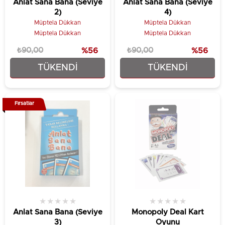
Anlat Sana Bana (Seviye
Anlat Sana Bana (Seviye
2)
4)
Müptela Dükkan
Müptela Dükkan
Müptela Dükkan
Müptela Dükkan
₺90,00
%56
₺90,00
%56
TÜKENDI
TÜKENDI
₺39,90
₺39,90
Fırsatlar
★
★
★
★
★
★
★
★
★
★
Anlat Sana Bana (Seviye
Monopoly Deal Kart
3)
Oyunu