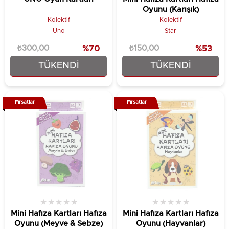
Oyunu (Karışık)
Kolektif
Kolektif
Uno
Star
₺300,00
%70
₺150,00
%53
TÜKENDI
TÜKENDI
₺89,90
₺69,90
Fırsatlar
Fırsatlar
★
★
★
★
★
★
★
★
★
★
Mini Hafıza Kartları Hafıza
Mini Hafıza Kartları Hafıza
Oyunu (Meyve & Sebze)
Oyunu (Hayvanlar)