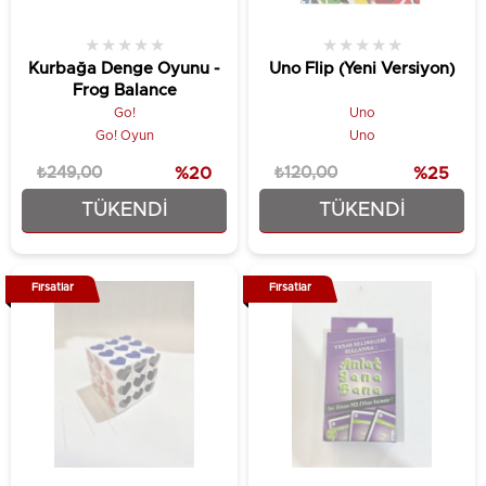
★
★
★
★
★
★
★
★
★
★
Kurbağa Denge Oyunu -
Uno Flip (Yeni Versiyon)
Frog Balance
Go!
Uno
Go! Oyun
Uno
₺249,00
%20
₺120,00
%25
TÜKENDI
TÜKENDI
₺199,00
₺89,90
Fırsatlar
Fırsatlar