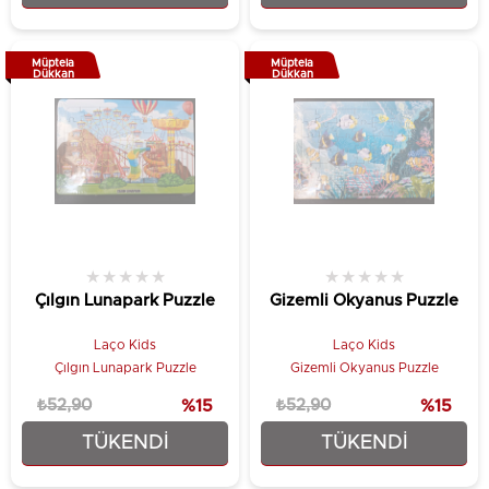
Müptela
Müptela
Dükkan
Dükkan
★
★
★
★
★
★
★
★
★
★
Çılgın Lunapark Puzzle
Gizemli Okyanus Puzzle
Laço Kids
Laço Kids
Çılgın Lunapark Puzzle
Gizemli Okyanus Puzzle
₺52,90
%15
₺52,90
%15
TÜKENDI
TÜKENDI
₺44,90
₺44,90