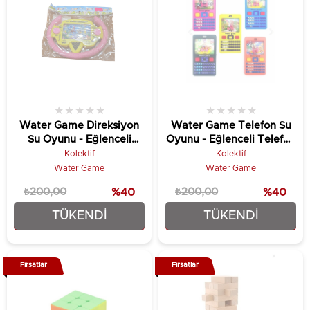
★
★
★
★
★
★
★
★
★
★
Water Game Direksiyon
Water Game Telefon Su
Su Oyunu - Eğlenceli
Oyunu - Eğlenceli Telefon
Direksiyon - Çocuklar Için
- Çocuklar Için Su Oyunu
Kolektif
Kolektif
Su Oyunu
Water Game
Water Game
₺200,00
%40
₺200,00
%40
TÜKENDI
TÜKENDI
₺119,90
₺119,90
Fırsatlar
Fırsatlar