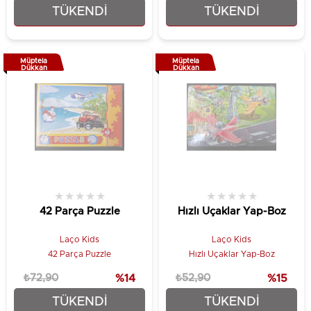
TÜKENDI
TÜKENDI
₺62,90
₺72,90
Müptela
Müptela
Dükkan
Dükkan
★
★
★
★
★
★
★
★
★
★
42 Parça Puzzle
Hızlı Uçaklar Yap-Boz
Laço Kids
Laço Kids
42 Parça Puzzle
Hızlı Uçaklar Yap-Boz
₺72,90
%14
₺52,90
%15
TÜKENDI
TÜKENDI
₺62,90
₺44,90