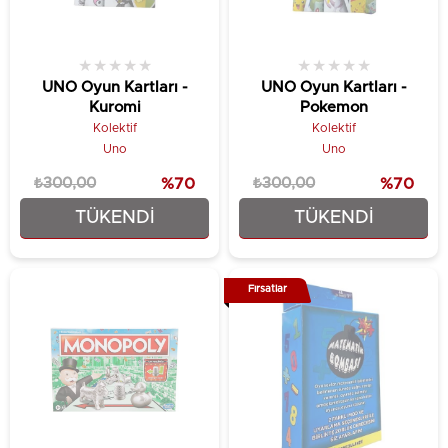
★
★
★
★
★
★
★
★
★
★
UNO Oyun Kartları -
UNO Oyun Kartları -
Kuromi
Pokemon
Kolektif
Kolektif
Uno
Uno
₺300,00
%70
₺300,00
%70
TÜKENDI
TÜKENDI
₺89,90
₺89,90
Fırsatlar