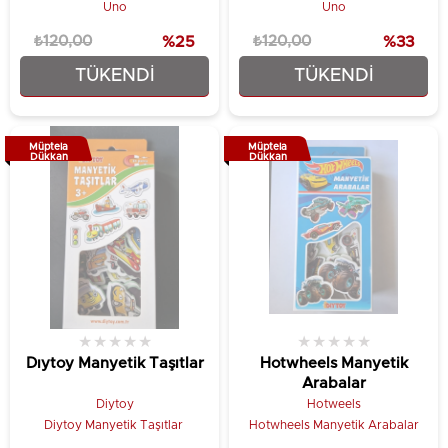
Oyunu
Uno
Uno
₺120,00
%25
₺120,00
%33
TÜKENDI
TÜKENDI
₺89,90
₺79,90
Müptela
Müptela
Dükkan
Dükkan
★
★
★
★
★
★
★
★
★
★
Dıytoy Manyetik Taşıtlar
Hotwheels Manyetik
Arabalar
Diytoy
Hotweels
Diytoy Manyetik Taşıtlar
Hotwheels Manyetik Arabalar