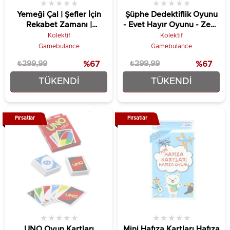
★
★
★
★
★
★
★
★
★
★
Yemeği Çal | Şefler İçin
Şüphe Dedektiflik Oyunu
Rekabet Zamanı |
- Evet Hayır Oyunu - Zeka
Eğlenceli Kutu Oyunu
Oyunu - Kutu Oyunu -
Kolektif
Kolektif
Kart Oyunu
Gamebulance
Gamebulance
₺299,99
%67
₺299,99
%67
TÜKENDI
TÜKENDI
₺99,90
₺99,90
Fırsatlar
Fırsatlar
★
★
★
★
★
★
★
★
★
★
UNO Oyun Kartları
Mini Hafıza Kartları Hafıza