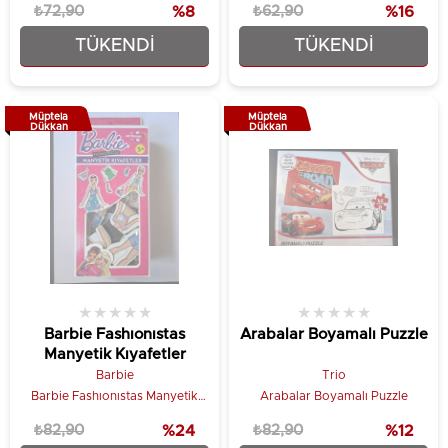
₺72,90
%8
₺62,90
%16
TÜKENDI
TÜKENDI
₺66,90
₺52,90
Müptela
Müptela
Dükkan
Dükkan
★
★
★
★
★
★
★
★
★
★
Barbie Fashıonıstas
Arabalar Boyamalı Puzzle
Manyetik Kıyafetler
Barbie
Trio
Barbie Fashıonıstas Manyetik
Arabalar Boyamalı Puzzle
Kıfayetler
₺82,90
%24
₺82,90
%12