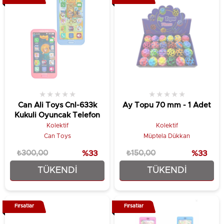
★
★
★
★
★
★
★
★
★
★
Can Ali Toys Cnl-633k
Ay Topu 70 mm - 1 Adet
Kukuli Oyuncak Telefon
Kolektif
Kolektif
Can Toys
Müptela Dükkan
₺300,00
%33
₺150,00
%33
TÜKENDI
TÜKENDI
₺199,90
₺99,90
Fırsatlar
Fırsatlar