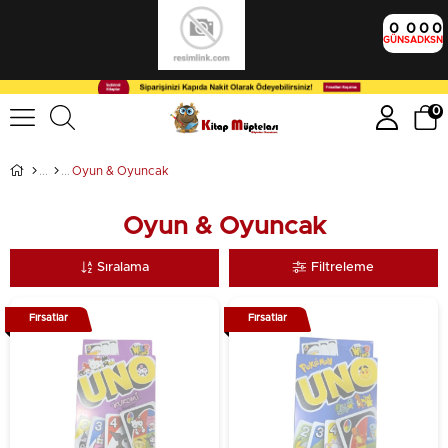
0
0
0
0
GÜN
SA
DK
SN
0
Oyun & Oyuncak
Oyun & Oyuncak
Sıralama
Filtreleme
Fırsatlar
Fırsatlar