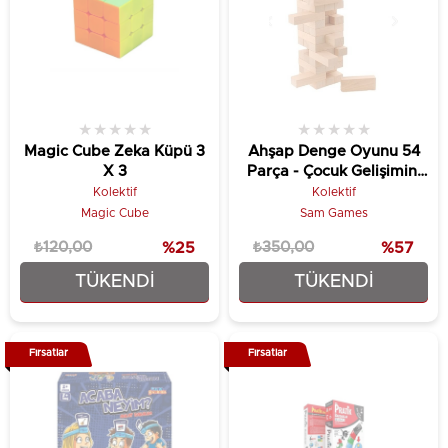
★
★
★
★
★
★
★
★
★
★
Magic Cube Zeka Küpü 3
Ahşap Denge Oyunu 54
X 3
Parça - Çocuk Gelişimini
Destekleyici Oyun
Kolektif
Kolektif
Magic Cube
Sam Games
₺120,00
%25
₺350,00
%57
TÜKENDI
TÜKENDI
₺89,90
₺149,90
Fırsatlar
Fırsatlar