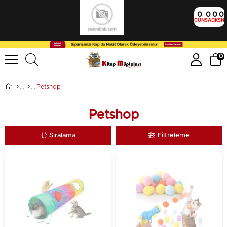
0
0
0
0
GÜN
SA
DK
SN
0
Petshop
Petshop
Sıralama
Filtreleme