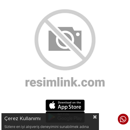
Çerez Kullanımı
Sizlere en iyi alışveriş deneyimini sunabilmek adına