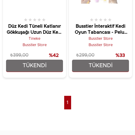
★
★
★
★
★
★
★
★
★
★
Düz Kedi Tüneli Katlanır
Busstier İnteraktif Kedi
Gökkuşağı Uzun Düz Kedi
Oyun Tabancası - Peluş
Köpek Oyun Tüneli Evcil
Toplarla Eğlenceli Oyun
Tineke
Busstier Store
Hayvan Oyun Tüneli
Zamanı, Ekstra Peluş
Busstier Store
Busstier Store
Toplar
₺399,00
%42
₺299,00
%33
TÜKENDI
TÜKENDI
₺229,90
₺199,90
1