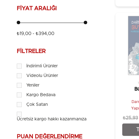
FIYAT ARALIĞI
₺19,00 - ₺394,00
FILTRELER
İndirimli Ürünler
Videolu Ürünler
Yeniler
B
Kargo Bedava
Dar
Çok Satan
Yapı
₺25,93
Ücretsiz kargo hakkı kazanmanıza {price} kaldı!
PUAN DEĞERLENDIRME