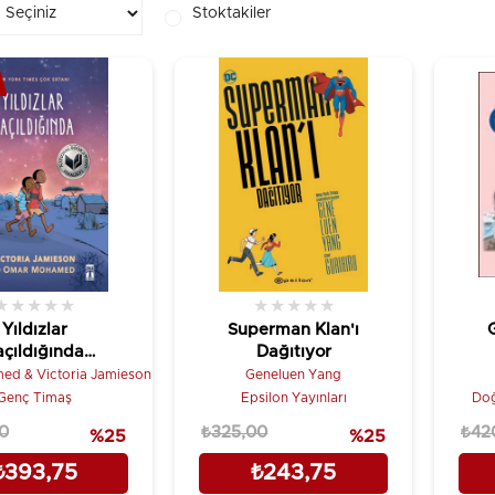
Stoktakiler
★
★
★
★
★
★
★
★
★
★
Yıldızlar
Superman Klan'ı
açıldığında
Dağıtıyor
leksi Kapak)
d & Victoria Jamieson
Geneluen Yang
Genç Timaş
Epsilon Yayınları
Doğ
0
₺325,00
₺42
%25
%25
₺393,75
₺243,75