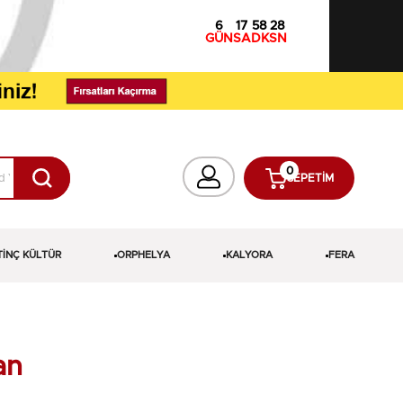
6
17
58
28
GÜN
SA
DK
SN
0
SEPETIM
TİNÇ KÜLTÜR
ORPHELYA
KALYORA
FERA
an