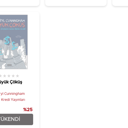
★
★
★
★
★
üyük Çöküş
ryl Cunningham
 Kredi Yayınları
%25
₺19,45
TÜKENDI