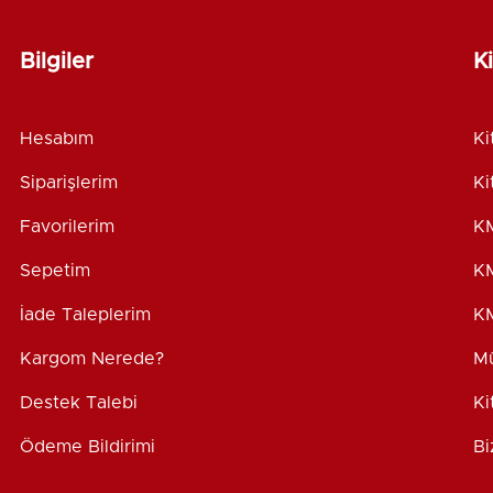
Bilgiler
K
Hesabım
Ki
Siparişlerim
Ki
Favorilerim
KM
Sepetim
KM
İade Taleplerim
KM
Kargom Nerede?
Mü
Destek Talebi
Ki
Ödeme Bildirimi
Bi