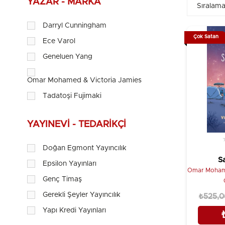
YAZAR - MARKA
Darryl Cunningham
Çok Satan
Ece Varol
Geneluen Yang
Omar Mohamed & Victoria Jamieson
Tadatoşi Fujimaki
YAYINEVI - TEDARIKÇI
Doğan Egmont Yayıncılık
S
Epsilon Yayınları
(F
Omar Mohame
Genç Timaş
Gerekli Şeyler Yayıncılık
₺525,0
Yapı Kredi Yayınları