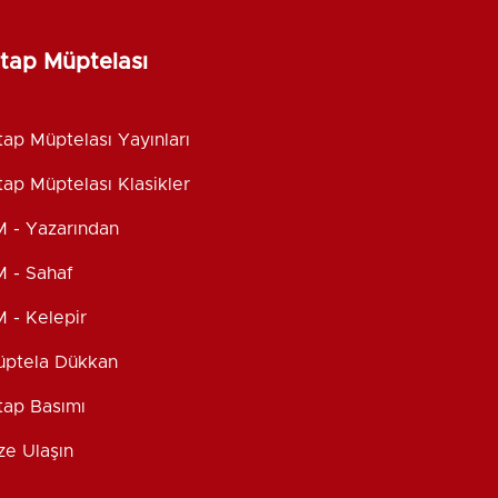
itap Müptelası
tap Müptelası Yayınları
tap Müptelası Klasikler
 - Yazarından
 - Sahaf
 - Kelepir
ptela Dükkan
tap Basımı
ze Ulaşın