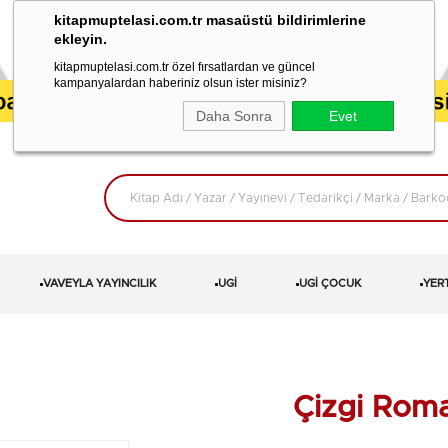
kitapmuptelasi.com.tr masaüstü bildirimlerine
ekleyin.
kitapmuptelasi.com.tr özel fırsatlardan ve güncel
kampanyalardan haberiniz olsun ister misiniz?
Daha Sonra
Evet
VAVEYLA YAYINCILIK
UGİ
UGİ ÇOCUK
YER
Çizgi Rom