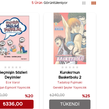
5 Ürün
★
★
★
★
★
★
★
★
★
★
Geçmişin Sözleri
Kuroko’nun
Deyimler
Basketbolu 2
Ece Varol
Tadatoşi Fujimaki
an Egmont Yayıncılık
Gerekli Şeyler Yayıncılık
0,00
₺240,00
%20
%25
₺336,00
₺180,00
TÜKENDI