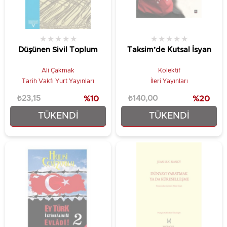
★
★
★
★
★
★
★
★
★
★
Düşünen Sivil Toplum
Taksim’de Kutsal İsyan
Ali Çakmak
Kolektif
Tarih Vakfı Yurt Yayınları
İleri Yayınları
₺23,15
%10
₺140,00
%20
TÜKENDI
TÜKENDI
₺20,84
₺112,00