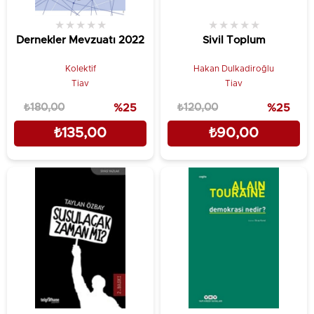
★
★
★
★
★
★
★
★
★
★
Dernekler Mevzuatı 2022
Sivil Toplum
Kolektif
Hakan Dulkadiroğlu
Tiav
Tiav
₺180,00
%25
₺120,00
%25
₺135,00
₺90,00