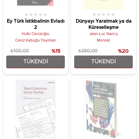
★
★
★
★
★
★
★
★
★
★
Ey Türk İstikbalinin Evladı
Dünyayı Yaratmak ya da
2
Küreselleşme
Hulki Cevizoğlu
Jean-Luc Nancy
Ceviz Kabuğu Yayınları
Monokl
₺100,00
%15
₺250,00
%20
TÜKENDI
TÜKENDI
₺85,00
₺200,00