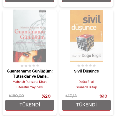
★
★
★
★
★
★
★
★
★
★
Guantanamo Günlüğüm:
Sivil Düşünce
Tutsaklar ve Bana
Anlattıkları
Mahvish Ruhsana Khan
Doğu Ergil
Literatür Yayınevi
Granada Kitap
₺180,00
%20
₺17,13
%10
TÜKENDI
TÜKENDI
₺144,00
₺15,42