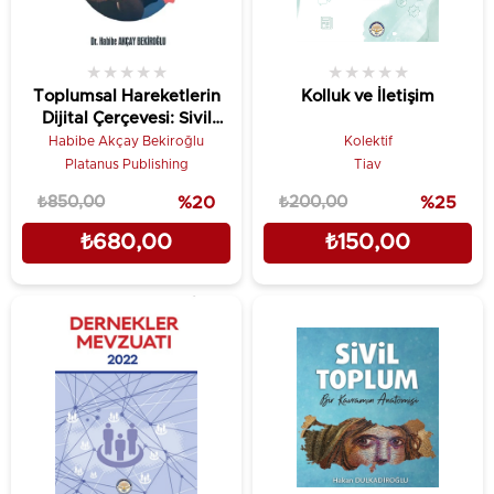
★
★
★
★
★
★
★
★
★
★
Toplumsal Hareketlerin
Kolluk ve İletişim
Dijital Çerçevesi: Sivil
Toplum ve Sosyal Medya
Habibe Akçay Bekiroğlu
Kolektif
Platanus Publishing
Tiav
₺850,00
%20
₺200,00
%25
₺680,00
₺150,00