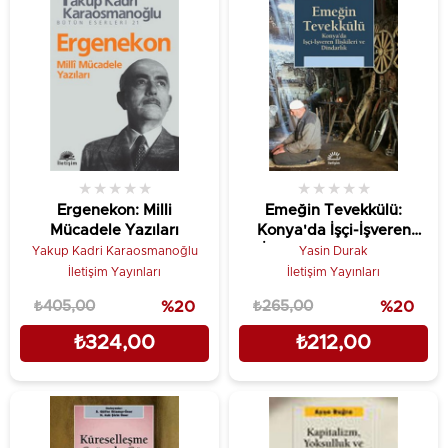
★
★
★
★
★
★
★
★
★
★
Ergenekon: Milli
Emeğin Tevekkülü:
Mücadele Yazıları
Konya'da İşçi-İşveren
İlişkileri ve Dindarlık
Yakup Kadri Karaosmanoğlu
Yasin Durak
İletişim Yayınları
İletişim Yayınları
₺405,00
%20
₺265,00
%20
₺324,00
₺212,00