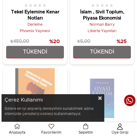
★
★
★
★
★
★
★
★
★
★
Tekel Eylemine Kenar
İslam , Sivil Toplum,
Notları
Piyasa Ekonomisi
Derleme
Norman Barry
Phoenix Yayınevi
Liberte Yayınları
₺450,00
%20
₺5,00
%25
TÜKENDI
TÜKENDI
₺360,00
₺3,75
Çerez Kullanımı
Sizlere en iyi alışveriş deneyimini sunabilmek adına
sitemizde çerezler(cookies) kullanmaktayız.
Anasayfa
Favorilerim
Sepetim
Üye Girişi
★
★
★
★
★
★
★
★
★
★