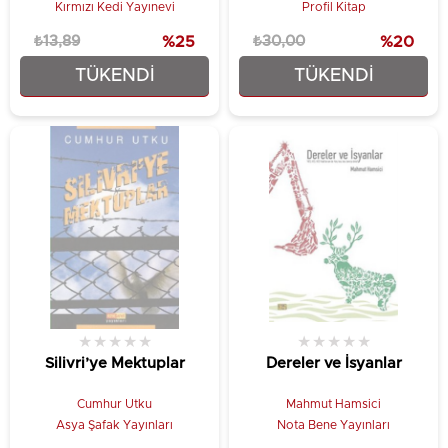
Kırmızı Kedi Yayınevi
Profil Kitap
₺13,89
%25
₺30,00
%20
TÜKENDI
TÜKENDI
₺10,42
₺24,00
★
★
★
★
★
★
★
★
★
★
Silivri’ye Mektuplar
Dereler ve İsyanlar
Cumhur Utku
Mahmut Hamsici
Asya Şafak Yayınları
Nota Bene Yayınları