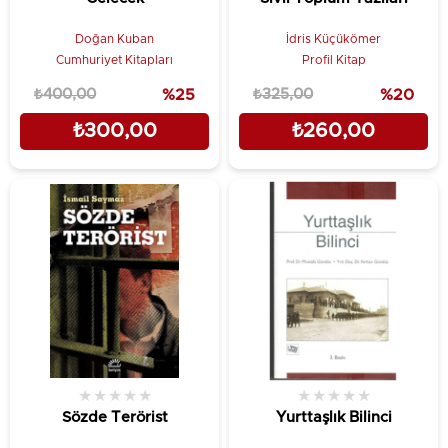
Doğan Kuban
İdris Küçükömer
Cumhuriyet Kitapları
Profil Kitap
₺400,00
%25
₺325,00
%20
₺300,00
₺260,00
★
★
★
★
★
★
★
★
★
★
Sözde Terörist
Yurttaşlık Bilinci