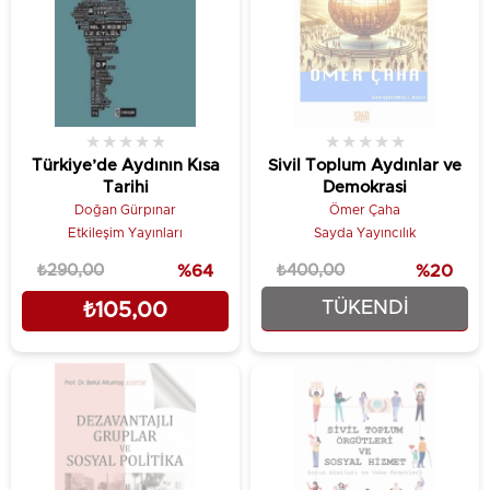
★
★
★
★
★
★
★
★
★
★
Türkiye’de Aydının Kısa
Sivil Toplum Aydınlar ve
Tarihi
Demokrasi
Doğan Gürpınar
Ömer Çaha
Etkileşim Yayınları
Sayda Yayıncılık
₺290,00
%64
₺400,00
%20
TÜKENDI
₺105,00
₺320,00