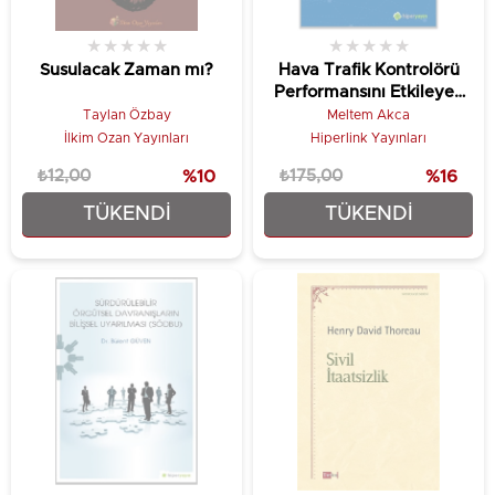
★
★
★
★
★
★
★
★
★
★
Susulacak Zaman mı?
Hava Trafik Kontrolörü
Performansını Etkileyen
Faktörler Havalimanı Yer
Taylan Özbay
Meltem Akca
Seçimi ve Çalışma
İlkim Ozan Yayınları
Hiperlink Yayınları
Koşulları
₺12,00
%10
₺175,00
%16
TÜKENDI
TÜKENDI
₺10,80
₺147,25