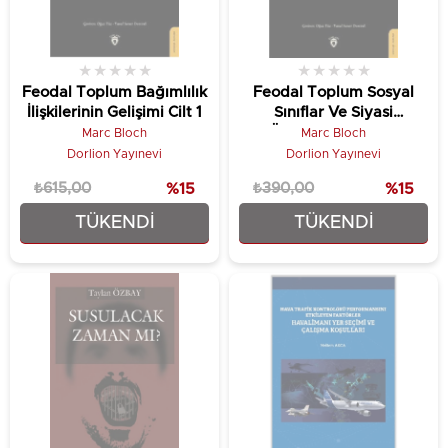
★
★
★
★
★
★
★
★
★
★
Feodal Toplum Bağımlılık
Feodal Toplum Sosyal
İlişkilerinin Gelişimi Cilt 1
Sınıflar Ve Siyasi
Örgütlenme 2.Cilt
Marc Bloch
Marc Bloch
Dorlion Yayınevi
Dorlion Yayınevi
₺615,00
%15
₺390,00
%15
TÜKENDI
TÜKENDI
₺522,75
₺331,50