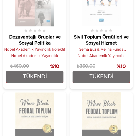
★
★
★
★
★
★
★
★
★
★
Dezavantajlı Gruplar ve
Sivil Toplum Örgütleri ve
Sosyal Politika
Sosyal Hizmet
Nobel Akademik Yayıncılık kolektif
Sema Buz & Meliha Funda
Afyonoğlu
Nobel Akademik Yayıncılık
Nobel Akademik Yayıncılık
₺460,00
%10
₺360,00
%10
TÜKENDI
TÜKENDI
₺414,00
₺324,00