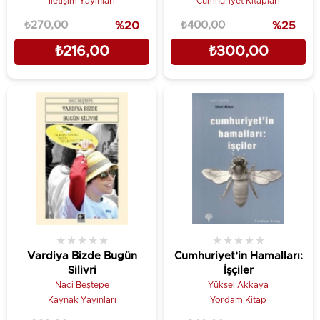
İletişim Yayınları
Cumhuriyet Kitapları
₺270,00
%20
₺400,00
%25
₺216,00
₺300,00
★
★
★
★
★
★
★
★
★
★
Vardiya Bizde Bugün
Cumhuriyet’in Hamalları:
Silivri
İşçiler
Naci Beştepe
Yüksel Akkaya
Kaynak Yayınları
Yordam Kitap