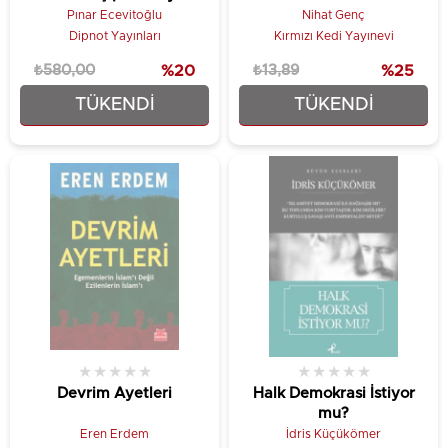
Olarak Kuruluşu
Pınar Ecevitoğlu
Nihat Genç
Dipnot Yayınları
Kırmızı Kedi Yayınevi
₺580,00
%20
₺13,89
%25
TÜKENDI
TÜKENDI
₺464,00
₺10,42
★
★
★
★
★
★
★
★
★
★
Devrim Ayetleri
Halk Demokrasi İstiyor
mu?
Eren Erdem
İdris Küçükömer