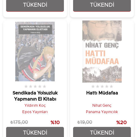
TÜKENDI
TÜKENDI
₺4,17
₺5,56
★
★
★
★
★
★
★
★
★
★
Sendikada Yolsuzluk
Hattı Müdafaa
Yapmanın El Kitabı
Yıldırım Koç
Nihat Genç
Epos Yayınları
Panama Yayıncılık
₺175,00
%10
₺19,00
%20
TÜKENDI
TÜKENDI
₺157,50
₺15,20