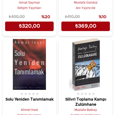
İsmail Saymaz
Mustafa Gündüz
İletişim Yayınları
Anı Yayıncılık
₺400,00
%20
₺410,00
%10
₺320,00
₺369,00
★
★
★
★
★
★
★
★
★
★
Solu Yeniden Tanımlamak
Silivri Toplama Kampı
Zulümhane
Ahmet İnsel
Mustafa Balbay