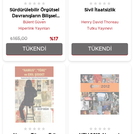
★
★
★
★
★
★
★
★
★
★
Sürdürülebilir Örgütsel
Sivil İtaatsizlik
Davranışların Bilişsel
Uyarılması (SÖDBU)
Bülent Güven
Henry David Thoreau
Hiperlink Yayınları
Tutku Yayınevi
₺165,00
%17
TÜKENDI
TÜKENDI
₺137,75
₺7,00
★
★
★
★
★
★
★
★
★
★