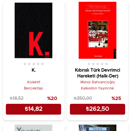
★
★
★
★
★
★
★
★
★
★
K.
Kıbrıslı Türk Devrimci
Hareketi (Halk-Der)
Kolektif
Münür Rahvancıoğlu
Bencekitap
Kalkedon Yayıncılık
₺18,52
%20
₺350,00
%25
₺14,82
₺262,50