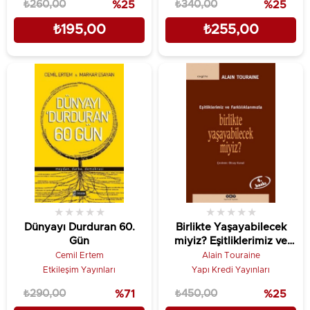
₺260,00
%25
₺340,00
%25
₺195,00
₺255,00
★
★
★
★
★
★
★
★
★
★
Dünyayı Durduran 60.
Birlikte Yaşayabilecek
Gün
miyiz? Eşitliklerimiz ve
Farklılıklarımızla
Cemil Ertem
Alain Touraine
Etkileşim Yayınları
Yapı Kredi Yayınları
₺290,00
%71
₺450,00
%25