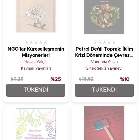
★
★
★
★
★
★
★
★
★
★
NGO’lar Küreselleşmenin
Petrol Değil Toprak: İklim
Misyonerleri
Krizi Döneminde Çevresel
Adalet
Hasan Yalçın
Vandana Shiva
Kaynak Yayınları
Sinek Sekiz Yayınevi
₺9,26
%25
₺18,52
%10
TÜKENDI
TÜKENDI
₺6,95
₺16,67