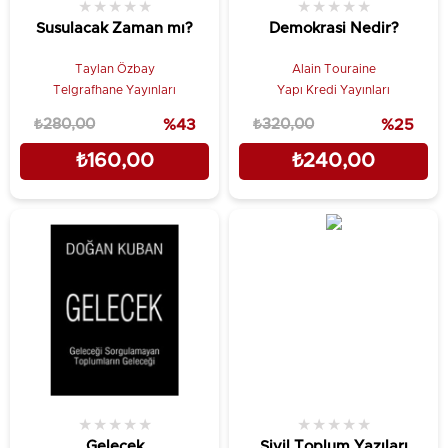
★
★
★
★
★
★
★
★
★
★
Susulacak Zaman mı?
Demokrasi Nedir?
Taylan Özbay
Alain Touraine
Telgrafhane Yayınları
Yapı Kredi Yayınları
₺280,00
%43
₺320,00
%25
₺160,00
₺240,00
★
★
★
★
★
★
★
★
★
★
Gelecek
Sivil Toplum Yazıları