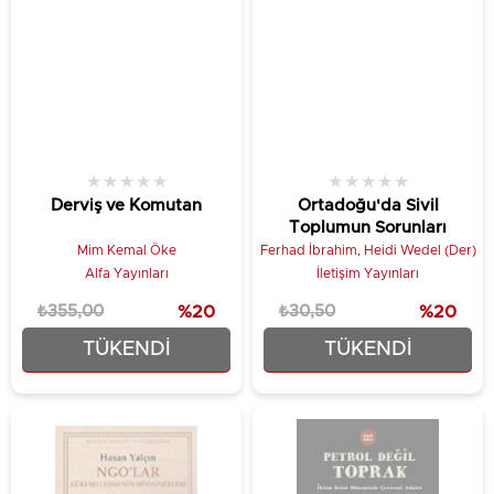
★
★
★
★
★
★
★
★
★
★
Derviş ve Komutan
Ortadoğu'da Sivil
Toplumun Sorunları
Mim Kemal Öke
Ferhad İbrahim, Heidi Wedel (Der)
Alfa Yayınları
İletişim Yayınları
₺355,00
%20
₺30,50
%20
TÜKENDI
TÜKENDI
₺284,00
₺24,40