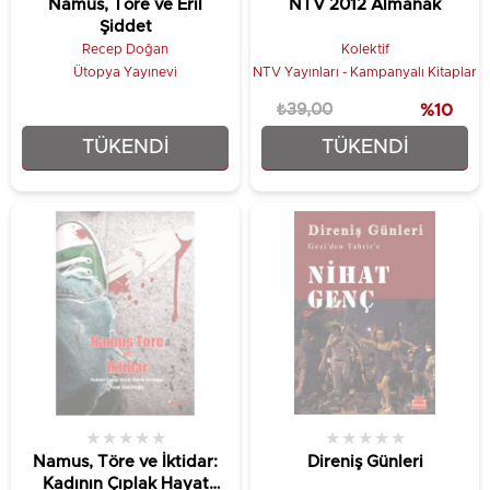
Namus, Töre ve Eril
NTV 2012 Almanak
Şiddet
Recep Doğan
Kolektif
Ütopya Yayınevi
NTV Yayınları - Kampanyalı Kitaplar
₺39,00
%10
TÜKENDI
TÜKENDI
₺320,00
₺35,10
★
★
★
★
★
★
★
★
★
★
Namus, Töre ve İktidar:
Direniş Günleri
Kadının Çıplak Hayat