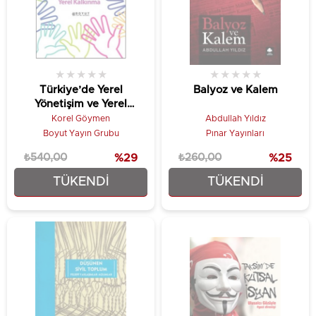
★
★
★
★
★
★
★
★
★
★
Türkiye’de Yerel
Balyoz ve Kalem
Yönetişim ve Yerel
Kalkınma
Korel Göymen
Abdullah Yıldız
Boyut Yayın Grubu
Pınar Yayınları
₺540,00
%29
₺260,00
%25
TÜKENDI
TÜKENDI
₺382,50
₺195,00