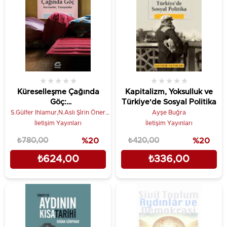
★
★
★
★
★
★
★
★
★
★
Küreselleşme Çağında
Kapitalizm, Yoksulluk ve
Göç:
Türkiye'de Sosyal Politika
Kavramlar,Tartışmalarsos
S.Gülfer Ihlamur,N.Aslı Şİrin Öner
Ayşe Buğra
(Der.)
İletişim Yayınları
İletişim Yayınları
₺780,00
%20
₺420,00
%20
₺624,00
₺336,00