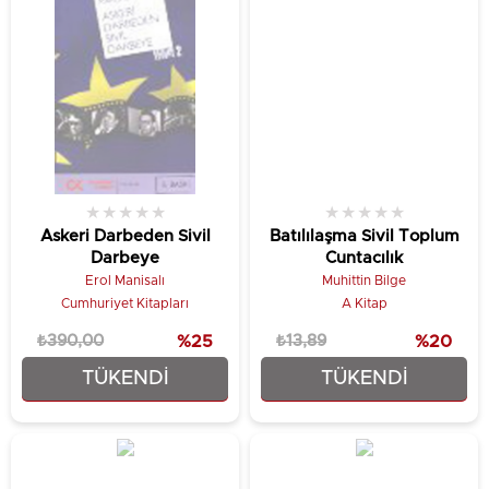
★
★
★
★
★
★
★
★
★
★
Askeri Darbeden Sivil
Batılılaşma Sivil Toplum
Darbeye
Cuntacılık
Erol Manisalı
Muhittin Bilge
Cumhuriyet Kitapları
A Kitap
₺390,00
%25
₺13,89
%20
TÜKENDI
TÜKENDI
₺292,50
₺11,11