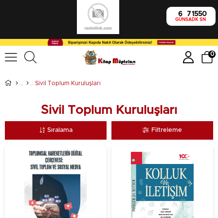
6
7
15
48
GÜN
SA
DK
SN
0
Sivil Toplum Kuruluşları
Sivil Toplum Kuruluşları
Sıralama
Filtreleme