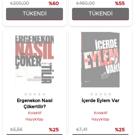
₺200,00
%60
₺460,00
%55
TÜKENDI
TÜKENDI
₺80,00
₺208,00
★
★
★
★
★
★
★
★
★
★
Ergenekon Nasıl
İçerde Eylem Var
Çökertilir?
Kolektif
Kolektif
Hayykitap
Hayykitap
₺5,56
%25
₺7,41
%25