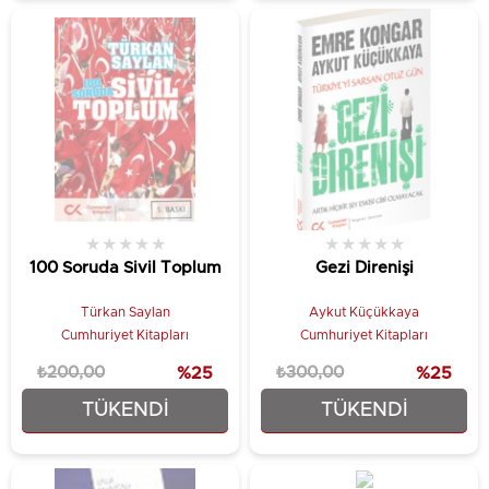
★
★
★
★
★
★
★
★
★
★
100 Soruda Sivil Toplum
Gezi Direnişi
Türkan Saylan
Aykut Küçükkaya
Cumhuriyet Kitapları
Cumhuriyet Kitapları
₺200,00
%25
₺300,00
%25
TÜKENDI
TÜKENDI
₺150,00
₺225,00