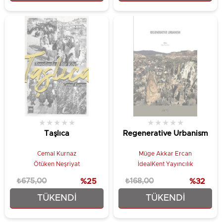
★
★
★
★
★
★
★
★
★
★
Taşlıca
Regenerative Urbanism
Cemal Kurnaz
Müge Akkar Ercan
Ötüken Neşriyat
İdealKent Yayıncılık
₺675,00
%25
₺168,00
%32
TÜKENDI
TÜKENDI
₺506,25
₺114,24