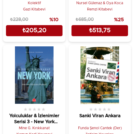
Samatya
Kolektif
Nursel Gülenaz & Oya Koca
Gazi Kitabevi
Remzi Kitabevi
₺228,00
%10
₺685,00
%25
₺205,20
₺513,75
★
★
★
★
★
★
★
★
★
★
Yolculuklar & İzlenimler
Sanki Viran Ankara
Serisi 3 - New York
(Amerikan Rüyasının
Mine G. Kırıkkanat
Funda Şenol Cantek (Der)
Başkenti)