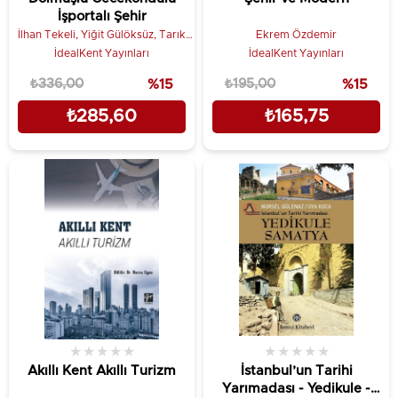
İşportalı Şehir
İlhan Tekeli, Yiğit Gülöksüz, Tarık
Ekrem Özdemir
Okyay
İdealKent Yayınları
İdealKent Yayınları
₺336,00
%15
₺195,00
%15
₺285,60
₺165,75
★
★
★
★
★
★
★
★
★
★
Akıllı Kent Akıllı Turizm
İstanbul’un Tarihi
Yarımadası - Yedikule -