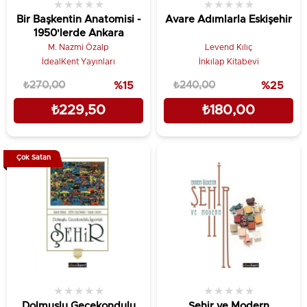
★
★
★
★
★
★
★
★
★
★
Bir Başkentin Anatomisi -
Avare Adımlarla Eskişehir
1950'lerde Ankara
M. Nazmi Özalp
Levend Kılıç
İdealKent Yayınları
İnkılap Kitabevi
₺270,00
%15
₺240,00
%25
₺229,50
₺180,00
Çok Satan
★
★
★
★
★
★
★
★
★
★
Dolmuşlu Gecekondulu
Şehir ve Modern