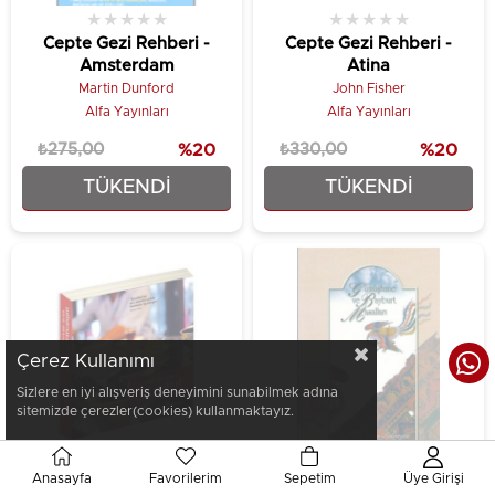
★
★
★
★
★
★
★
★
★
★
Cepte Gezi Rehberi -
Cepte Gezi Rehberi -
Amsterdam
Atina
Martin Dunford
John Fisher
Alfa Yayınları
Alfa Yayınları
₺275,00
%20
₺330,00
%20
TÜKENDI
TÜKENDI
₺220,00
₺264,00
Çerez Kullanımı
Sizlere en iyi alışveriş deneyimini sunabilmek adına
sitemizde çerezler(cookies) kullanmaktayız.
Anasayfa
Favorilerim
Sepetim
Üye Girişi
★
★
★
★
★
★
★
★
★
★