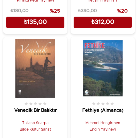
Kırmızı Kedi Yayınevi
İletişim Yayınları
₺180,00
%25
₺390,00
%20
₺135,00
₺312,00
★
★
★
★
★
★
★
★
★
★
Venedik Bir Balıktır
Fethiye (Almanca)
Tiziano Scarpa
Mehmet Hengirmen
Bilge Kültür Sanat
Engin Yayınevi