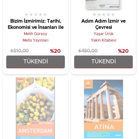
★
★
★
★
★
★
★
★
★
★
Bizim İzmirimiz: Tarihi,
Adım Adım İzmir ve
Ekonomisi ve İnsanları ile
Çevresi
Melih Gürsoy
Yaşar Ürük
Metis Yayınları
Yakın Kitabevi
₺510,00
%20
₺450,00
%20
TÜKENDI
TÜKENDI
₺408,00
₺360,00