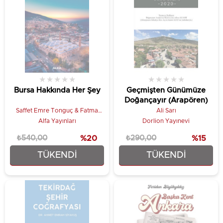
★
★
★
★
★
★
★
★
★
★
Bursa Hakkında Her Şey
Geçmişten Günümüze
Doğançayır (Arapören)
Saffet Emre Tonguç & Fatma
Ali Sarı
Durmaz Yılbirlik
Alfa Yayınları
Dorlion Yayınevi
₺540,00
%20
₺290,00
%15
TÜKENDI
TÜKENDI
₺432,00
₺246,50