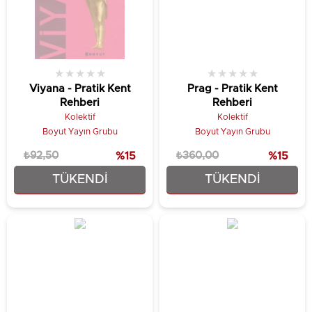
★
★
★
★
★
★
★
★
★
★
Viyana - Pratik Kent
Prag - Pratik Kent
Rehberi
Rehberi
Kolektif
Kolektif
Boyut Yayın Grubu
Boyut Yayın Grubu
₺92,50
%15
₺360,00
%15
TÜKENDI
TÜKENDI
₺78,63
₺306,00