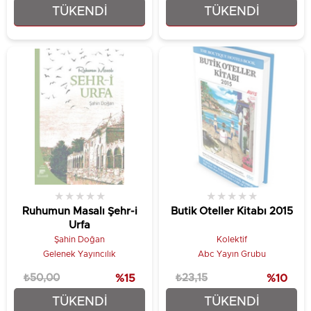
TÜKENDI
TÜKENDI
₺94,50
₺323,10
★
★
★
★
★
★
★
★
★
★
Ruhumun Masalı Şehr-i
Butik Oteller Kitabı 2015
Urfa
Şahin Doğan
Kolektif
Gelenek Yayıncılık
Abc Yayın Grubu
₺50,00
%15
₺23,15
%10
TÜKENDI
TÜKENDI
₺42,50
₺20,84