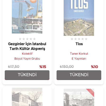
★
★
★
★
★
★
★
★
★
★
Gezginler İçin İstanbul
Tlos
Tarih Kültür Alışveriş
Kolektif
Taner Korkut
Boyut Yayın Grubu
E Yayınları
₺17,50
%15
₺150,00
%10
TÜKENDI
TÜKENDI
₺14,88
₺135,00