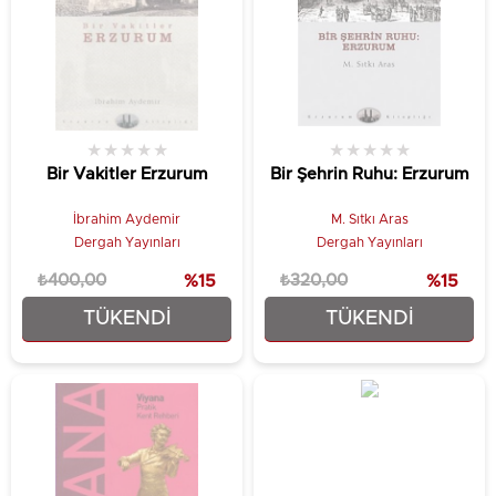
★
★
★
★
★
★
★
★
★
★
Bir Vakitler Erzurum
Bir Şehrin Ruhu: Erzurum
İbrahim Aydemir
M. Sıtkı Aras
Dergah Yayınları
Dergah Yayınları
₺400,00
%15
₺320,00
%15
TÜKENDI
TÜKENDI
₺340,00
₺272,00