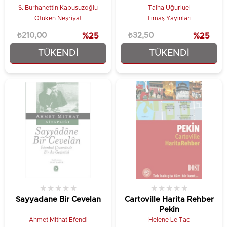
S. Burhanettin Kapusuzoğlu
Talha Uğurluel
Ötüken Neşriyat
Timaş Yayınları
₺210,00
%25
₺32,50
%25
TÜKENDI
TÜKENDI
₺157,50
₺24,38
★
★
★
★
★
★
★
★
★
★
Sayyadane Bir Cevelan
Cartoville Harita Rehber
Pekin
Ahmet Mithat Efendi
Helene Le Tac