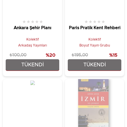
★
★
★
★
★
★
★
★
★
★
Ankara Şehir Planı
Paris Pratik Kent Rehberi
Kolektif
Kolektif
Arkadaş Yayınları
Boyut Yayın Grubu
₺100,00
%20
₺195,00
%15
TÜKENDI
TÜKENDI
₺80,00
₺165,75