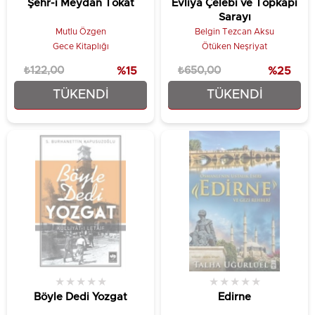
Şehr-i Meydan Tokat
Evliya Çelebi ve Topkapı
Sarayı
Mutlu Özgen
Belgin Tezcan Aksu
Gece Kitaplığı
Ötüken Neşriyat
₺122,00
%15
₺650,00
%25
TÜKENDI
TÜKENDI
₺103,70
₺487,50
★
★
★
★
★
★
★
★
★
★
Böyle Dedi Yozgat
Edirne