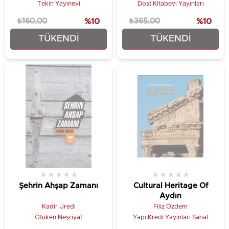
Tekin Yayınevi
Dost Kitabevi Yayınları
₺160,00
%10
₺365,00
%10
TÜKENDI
TÜKENDI
₺144,00
₺328,50
★
★
★
★
★
★
★
★
★
★
Şehrin Ahşap Zamanı
Cultural Heritage Of
Aydın
Kadir Üredi
Filiz Özdem
Ötüken Neşriyat
Yapı Kredi Yayınları Sanat