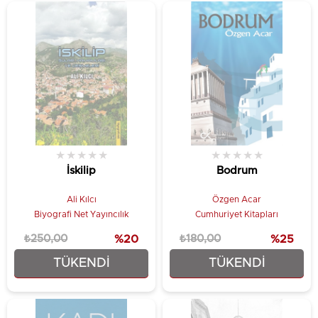
★
★
★
★
★
★
★
★
★
★
İskilip
Bodrum
Ali Kılcı
Özgen Acar
Biyografi Net Yayıncılık
Cumhuriyet Kitapları
₺250,00
%20
₺180,00
%25
TÜKENDI
TÜKENDI
₺200,00
₺135,00