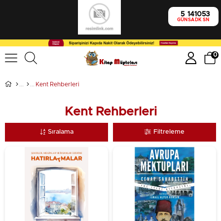
5
14
10
52
GÜN
SA
DK
SN
0
Kent Rehberleri
Kent Rehberleri
Sıralama
Filtreleme