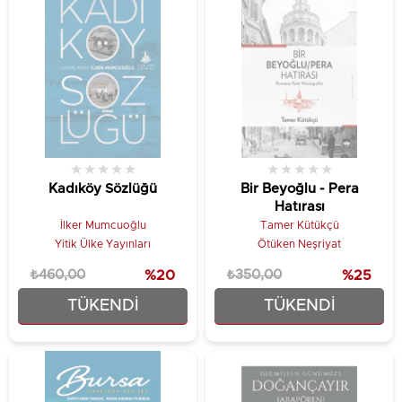
★
★
★
★
★
★
★
★
★
★
Kadıköy Sözlüğü
Bir Beyoğlu - Pera
Hatırası
İlker Mumcuoğlu
Tamer Kütükçü
Yitik Ülke Yayınları
Ötüken Neşriyat
₺460,00
%20
₺350,00
%25
TÜKENDI
TÜKENDI
₺368,00
₺262,50