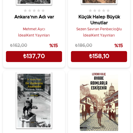
★
★
★
★
★
★
★
★
★
★
Ankara’nın Adı var
Küçük Halep Büyük
Umutlar
Mehmet Aycı
Sezen Savran Penbecioğlu
İdealKent Yayınları
İdealKent Yayınları
₺162,00
%15
₺186,00
%15
₺137,70
₺158,10