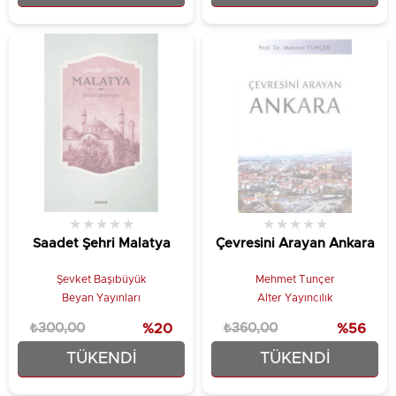
★
★
★
★
★
★
★
★
★
★
Saadet Şehri Malatya
Çevresini Arayan Ankara
Şevket Başıbüyük
Mehmet Tunçer
Beyan Yayınları
Alter Yayıncılık
₺300,00
%20
₺360,00
%56
TÜKENDI
TÜKENDI
₺240,00
₺160,00