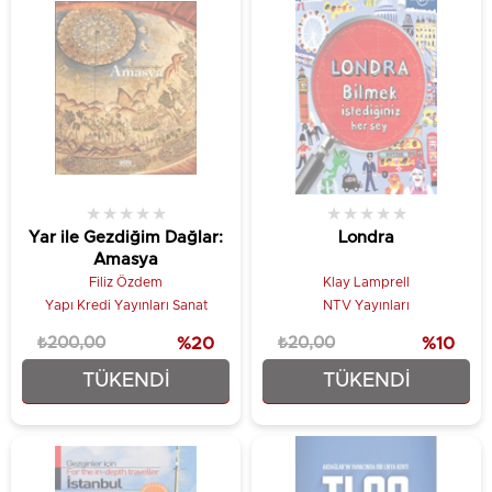
★
★
★
★
★
★
★
★
★
★
Yar ile Gezdiğim Dağlar:
Londra
Amasya
Filiz Özdem
Klay Lamprell
Yapı Kredi Yayınları Sanat
NTV Yayınları
₺200,00
%20
₺20,00
%10
TÜKENDI
TÜKENDI
₺160,00
₺18,00