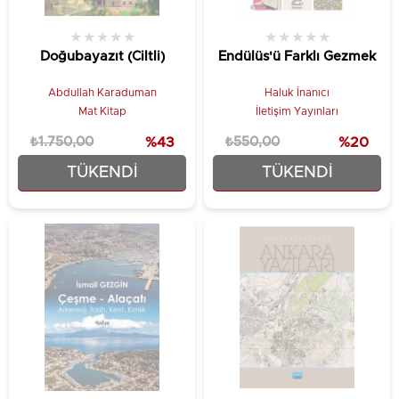
★
★
★
★
★
★
★
★
★
★
Doğubayazıt (Ciltli)
Endülüs'ü Farklı Gezmek
Abdullah Karaduman
Haluk İnanıcı
Mat Kitap
İletişim Yayınları
₺1.750,00
%43
₺550,00
%20
TÜKENDI
TÜKENDI
₺990,00
₺440,00