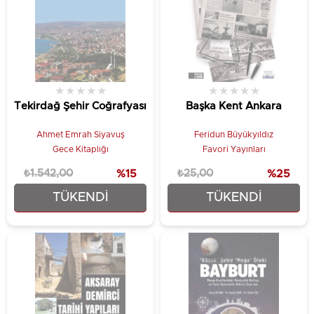
★
★
★
★
★
★
★
★
★
★
Tekirdağ Şehir Coğrafyası
Başka Kent Ankara
Ahmet Emrah Siyavuş
Feridun Büyükyıldız
Gece Kitaplığı
Favori Yayınları
₺1.542,00
%15
₺25,00
%25
TÜKENDI
TÜKENDI
₺1.310,70
₺18,75