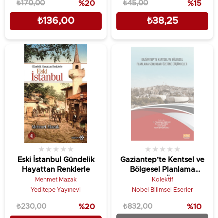
₺170,00
%20
₺45,00
%15
₺136,00
₺38,25
★
★
★
★
★
★
★
★
★
★
Eski İstanbul Gündelik
Gaziantep’te Kentsel ve
Hayattan Renklerle
Bölgesel Planlama
Sorunları Üzerine
Mehmet Mazak
Kolektif
Düşünceler
Yeditepe Yayınevi
Nobel Bilimsel Eserler
₺230,00
%20
₺832,00
%10