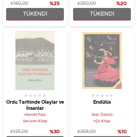
₺190,00
%25
₺250,00
%20
TÜKENDI
TÜKENDI
₺142,50
₺200,00
★
★
★
★
★
★
★
★
★
★
Ordu Tarihinde Olaylar ve
Endülüs
İnsanlar
Hikmet Pala
İlker Özünlü
Serüven Kitap
h2o Kitap
₺135,00
%30
₺359,00
%10