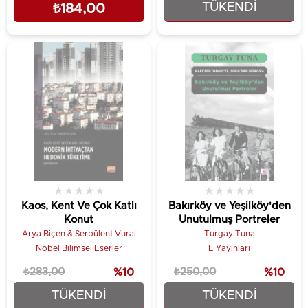
TÜKENDI
₺184,00
₺748,80
★
★
★
★
★
★
★
★
★
★
Kaos, Kent Ve Çok Katlı
Bakırköy ve Yeşilköy'den
Konut
Unutulmuş Portreler
Arya Biçen & Serbülent Vural
Turgay Tuna
Nobel Bilimsel Eserler
E Yayınları
₺283,00
%10
₺250,00
%10
TÜKENDI
TÜKENDI
₺254,70
₺225,00