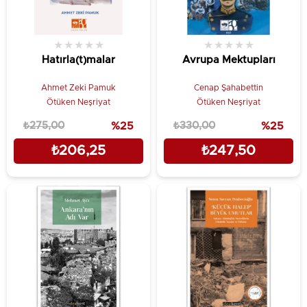
★
★
★
★
★
★
★
★
★
★
Hatırla(t)malar
Avrupa Mektupları
Ahmet Zeki Pamuk
Cenap Şahabettin
Ötüken Neşriyat
Ötüken Neşriyat
₺275,00
%25
₺330,00
%25
₺206,25
₺247,50