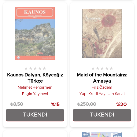
★
★
★
★
★
★
★
★
★
★
Kaunos Dalyan, Köyceğiz
Maid of the Mountains:
Türkçe
Amasya
Mehmet Hengirmen
Filiz Özdem
Engin Yayınevi
Yapı Kredi Yayınları Sanat
₺8,50
%15
₺250,00
%20
TÜKENDI
TÜKENDI
₺7,23
₺200,00