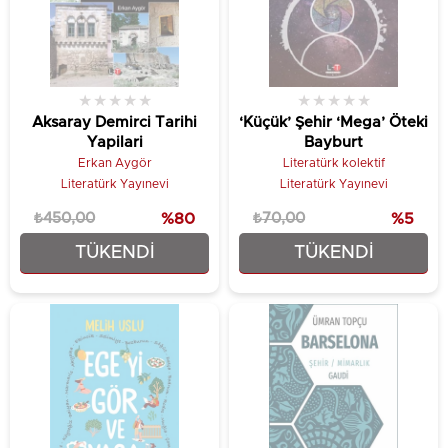
★
★
★
★
★
★
★
★
★
★
Aksaray Demirci Tarihi
‘Küçük’ Şehir ‘Mega’ Öteki
Yapilari
Bayburt
Erkan Aygör
Literatürk kolektif
Literatürk Yayınevi
Literatürk Yayınevi
₺450,00
%80
₺70,00
%5
TÜKENDI
TÜKENDI
₺90,25
₺66,50