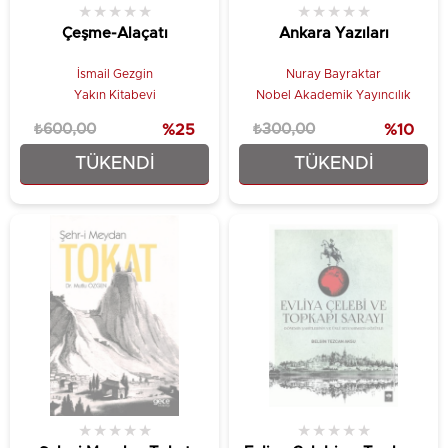
★
★
★
★
★
★
★
★
★
★
Çeşme-Alaçatı
Ankara Yazıları
İsmail Gezgin
Nuray Bayraktar
Yakın Kitabevi
Nobel Akademik Yayıncılık
₺600,00
%25
₺300,00
%10
TÜKENDI
TÜKENDI
₺450,00
₺270,00
★
★
★
★
★
★
★
★
★
★