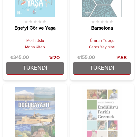
★
★
★
★
★
★
★
★
★
★
Ege'yi Gör ve Yaşa
Barselona
Melih Uslu
Ümran Topçu
Mona Kitap
Ceres Yayınları
₺345,00
%20
₺155,00
%58
TÜKENDI
TÜKENDI
₺276,00
₺65,45