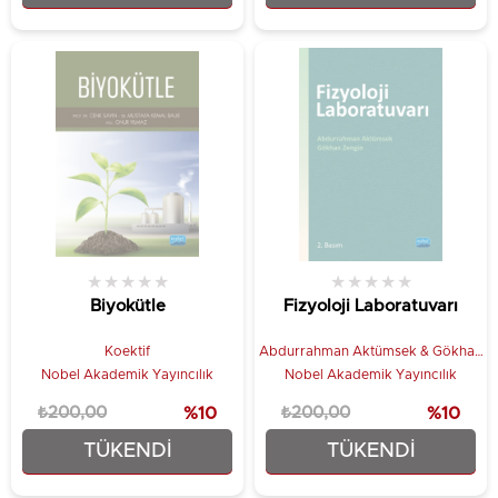
★
★
★
★
★
★
★
★
★
★
Biyokütle
Fizyoloji Laboratuvarı
Koektif
Abdurrahman Aktümsek & Gökhan
Zengin
Nobel Akademik Yayıncılık
Nobel Akademik Yayıncılık
₺200,00
%10
₺200,00
%10
TÜKENDI
TÜKENDI
₺180,00
₺180,00