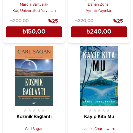
Tiksindiği, Hawking’in
Doğası ve Bilinci (The
Marcia Bartusiak
Danah Zohar
Üzerine Bahis Oynadığı
Quantum Self - Human
Koç Üniversitesi Yayınları
Ayrıntı Yayınları
Bir Fikir Nasıl Sevilir
Nature and
₺200,00
%25
₺320,00
%25
Oldu?
Consciousness Defined)
₺150,00
₺240,00
★
★
★
★
★
★
★
★
★
★
Kozmik Bağlantı
Kayıp Kıta Mu
Carl Sagan
James Churchward