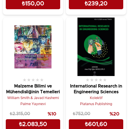
₺150,00
₺239,20
★
★
★
★
★
★
★
★
★
★
Malzeme Bilimi ve
International Research in
Mühendisliğinin Temelleri
Engineering Sciences
William Smith & Javad Hashemi
Kolektif
Palme Yayınevi
Platanus Publishing
₺2.315,00
%10
₺752,00
%20
₺2.083,50
₺601,60