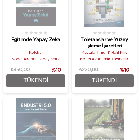
★
★
★
★
★
★
★
★
★
★
Eğitimde Yapay Zeka
Toleranslar ve Yüzey
İşleme İşaretleri
Kolektif
Mustafa Timur & Halil Kılıç
Nobel Akademik Yayıncılık
Nobel Akademik Yayıncılık
₺350,00
%10
₺230,00
%10
TÜKENDI
TÜKENDI
₺315,00
₺207,00