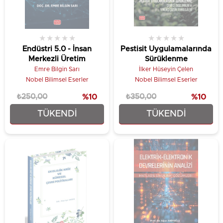
★
★
★
★
★
★
★
★
★
★
Endüstri 5.0 - İnsan
Pestisit Uygulamalarında
Merkezli Üretim
Sürüklenme
Emre Bilgin Sarı
İlker Hüseyin Çelen
Nobel Bilimsel Eserler
Nobel Bilimsel Eserler
₺250,00
%10
₺350,00
%10
TÜKENDI
TÜKENDI
₺225,00
₺315,00