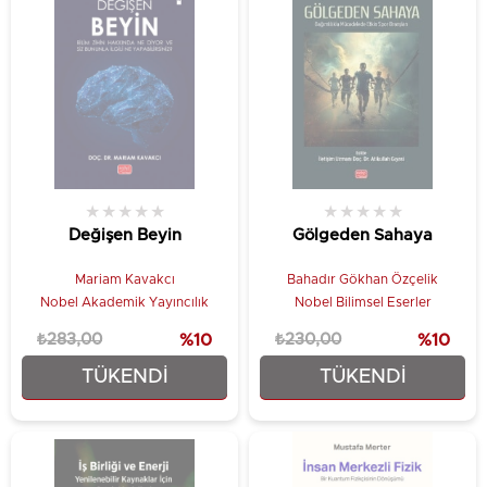
★
★
★
★
★
★
★
★
★
★
Değişen Beyin
Gölgeden Sahaya
Mariam Kavakcı
Bahadır Gökhan Özçelik
Nobel Akademik Yayıncılık
Nobel Bilimsel Eserler
₺283,00
%10
₺230,00
%10
TÜKENDI
TÜKENDI
₺254,70
₺207,00