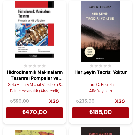
★
★
★
★
★
★
★
★
★
★
Hidrodinamik Makinaların
Her Şeyin Teorisi Yoktur
Tasarımı Pompalar ve
Hidro-Türbinler
Getu Hailu & Michal Varchola &
Lars Q. English
Peter Hlbocan
Palme Yayıncılık (Akademik)
Alfa Yayınları
₺590,00
%20
₺235,00
%20
₺470,00
₺188,00