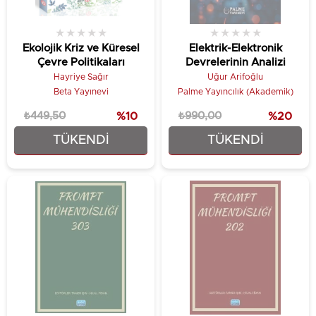
★
★
★
★
★
★
★
★
★
★
Ekolojik Kriz ve Küresel
Elektrik-Elektronik
Çevre Politikaları
Devrelerinin Analizi
Hayriye Sağır
Uğur Arifoğlu
Beta Yayınevi
Palme Yayıncılık (Akademik)
₺449,50
%10
₺990,00
%20
TÜKENDI
TÜKENDI
₺404,55
₺790,00