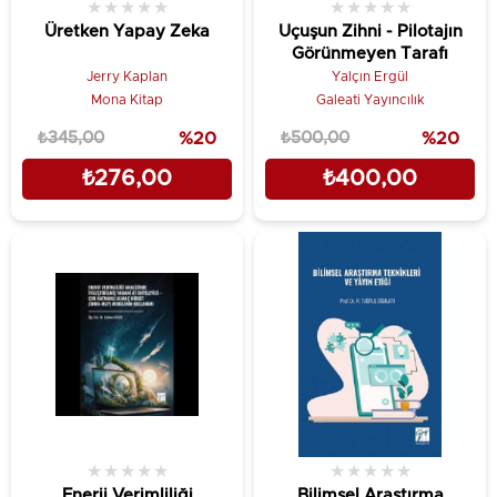
★
★
★
★
★
★
★
★
★
★
Üretken Yapay Zeka
Uçuşun Zihni - Pilotajın
Görünmeyen Tarafı
Jerry Kaplan
Yalçın Ergül
Mona Kitap
Galeati Yayıncılık
₺345,00
%20
₺500,00
%20
₺276,00
₺400,00
★
★
★
★
★
★
★
★
★
★
Enerji Verimliliği
Bilimsel Araştırma