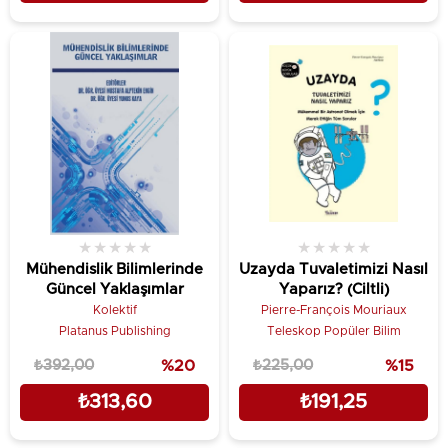
★
★
★
★
★
★
★
★
★
★
Mühendislik Bilimlerinde
Uzayda Tuvaletimizi Nasıl
Güncel Yaklaşımlar
Yaparız? (Ciltli)
Kolektif
Pierre-François Mouriaux
Platanus Publishing
Teleskop Popüler Bilim
₺392,00
%20
₺225,00
%15
₺313,60
₺191,25