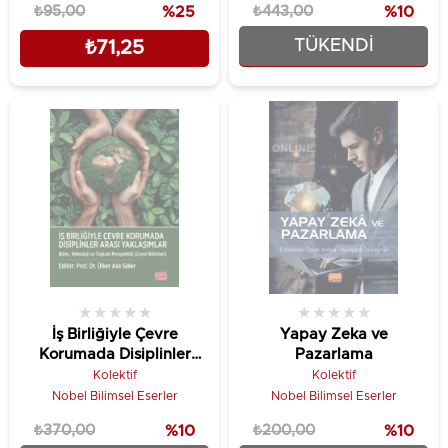
₺95,00
%25
₺443,00
%10
TÜKENDI
₺71,25
₺398,70
★
★
★
★
★
★
★
★
★
★
İş Birliğiyle Çevre
Yapay Zeka ve
Korumada Disiplinler
Pazarlama
Arası Yaklaşımlar
Kolektif
Kolektif
Nobel Bilimsel Eserler
Nobel Bilimsel Eserler
₺370,00
%10
₺200,00
%10