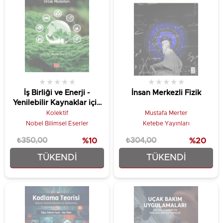
★
★
★
★
★
★
★
★
★
★
İş Birliği ve Enerji -
İnsan Merkezli Fizik
Yenilebilir Kaynaklar için
Ortak Modelleri
Kolektif
Mustafa Merter
Nobel Bilimsel Eserler
Ketebe Yayınları
₺350,00
%10
₺304,00
%20
TÜKENDI
TÜKENDI
₺315,00
₺243,20