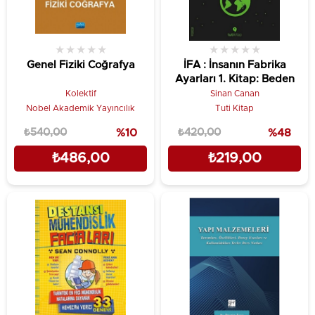
★
★
★
★
★
★
★
★
★
★
Genel Fiziki Coğrafya
İFA : İnsanın Fabrika
Ayarları 1. Kitap: Beden
Kolektif
Sinan Canan
Nobel Akademik Yayıncılık
Tuti Kitap
₺540,00
%10
₺420,00
%48
₺486,00
₺219,00