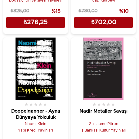
Boğaziçi Üniversitesi Yayınevi
Gazi Kitabevi
₺325,00
%15
₺780,00
%10
₺276,25
₺702,00
★
★
★
★
★
★
★
★
★
★
Doppelganger - Ayna
Nadir Metaller Savaşı
Dünyaya Yolculuk
Naomi Klein
Guillaume Pitron
Yapı Kredi Yayınları
İş Bankası Kültür Yayınları