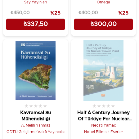
Say Yayınları
Omega
₺450,00
%25
₺400,00
%25
₺337,50
₺300,00
★
★
★
★
★
★
★
★
★
★
Kavramsal Su
Half A Century Journey
Mühendisliği
Of Türkiye For Nuclear
Power Plant
A. Melih Yanmaz
Necati Yamaç
ODTÜ Geliştirme Vakfı Yayıncılık
Nobel Bilimsel Eserler