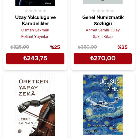
★
★
★
★
★
★
★
★
★
★
Uzay Yolculuğu ve
Genel Nümizmatik
Karadelikler
Sözlüğü
Osman Çakmak
Ahmet Semih Tulay
Foliant Yayınları
Sakin Kitap
₺325,00
%25
₺360,00
%25
₺243,75
₺270,00