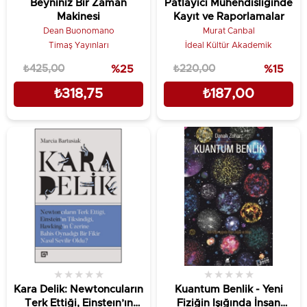
Beyniniz Bir Zaman
Patlayıcı Mühendisliğinde
Makinesi
Kayıt ve Raporlamalar
Dean Buonomano
Murat Canbal
Timaş Yayınları
İdeal Kültür Akademik
₺425,00
%25
₺220,00
%15
₺318,75
₺187,00
★
★
★
★
★
★
★
★
★
★
Kara Delik: Newtoncuların
Kuantum Benlik - Yeni
Terk Ettiği, Einsteın’ın
Fiziğin Işığında İnsan