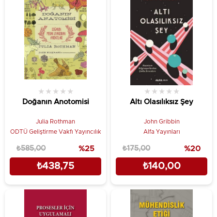
★
★
★
★
★
★
★
★
★
★
Doğanın Anotomisi
Altı Olasılıksız Şey
Julia Rothman
John Gribbin
ODTÜ Geliştirme Vakfı Yayıncılık
Alfa Yayınları
₺585,00
%25
₺175,00
%20
₺438,75
₺140,00