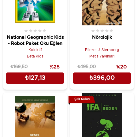
★
★
★
★
★
★
★
★
★
★
National Geographic Kids
Nörolojik
- Robot Paket Oku Eğlen
Kolektif
Eliezer J. Sternberg
Beta Kids
Metis Yayınları
₺169,50
%25
₺495,00
%20
₺127,13
₺396,00
Çok Satan