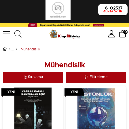
6
0
25
35
GÜN
SA
DK
SN
0
Mühendislik
Mühendislik
Sıralama
Filtreleme
YENI
YENI