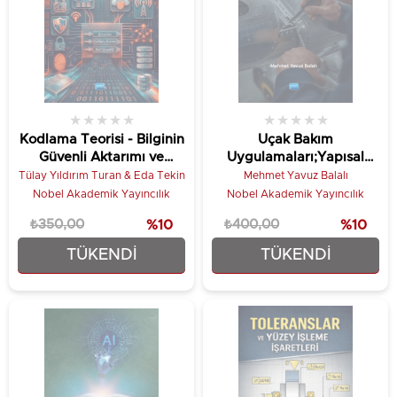
★
★
★
★
★
★
★
★
★
★
Kodlama Teorisi - Bilginin
Uçak Bakım
Güvenli Aktarımı ve
Uygulamaları;Yapısal
Saklanması
Onarım ve Perçinli
Tülay Yıldırım Turan & Eda Tekin
Mehmet Yavuz Balalı
Birleştirmeler
Nobel Akademik Yayıncılık
Nobel Akademik Yayıncılık
₺350,00
%10
₺400,00
%10
TÜKENDI
TÜKENDI
₺315,00
₺360,00