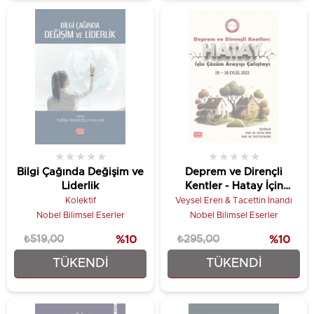
★
★
★
★
★
★
★
★
★
★
Bilgi Çağında Değişim ve
Deprem ve Dirençli
Liderlik
Kentler - Hatay İçin
Çözüm Arayışı Çalıştayı
Kolektif
Veysel Eren & Tacettin İnandı
Nobel Bilimsel Eserler
Nobel Bilimsel Eserler
₺519,00
%10
₺295,00
%10
TÜKENDI
TÜKENDI
₺467,10
₺265,50