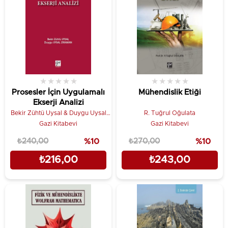
★
★
★
★
★
★
★
★
★
★
Prosesler İçin Uygulamalı
Mühendislik Etiği
Ekserji Analizi
Bekir Zühtü Uysal & Duygu Uysal
R. Tuğrul Oğulata
Zıraman
Gazi Kitabevi
Gazi Kitabevi
₺240,00
%10
₺270,00
%10
₺216,00
₺243,00