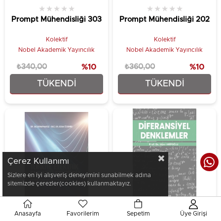
★
★
★
★
★
★
★
★
★
★
Prompt Mühendisliği 303
Prompt Mühendisliği 202
Kolektif
Kolektif
Nobel Akademik Yayıncılık
Nobel Akademik Yayıncılık
₺340,00
%10
₺360,00
%10
TÜKENDI
TÜKENDI
₺306,00
₺324,00
Çerez Kullanımı
Sizlere en iyi alışveriş deneyimini sunabilmek adına
sitemizde çerezler(cookies) kullanmaktayız.
Anasayfa
Favorilerim
Sepetim
Üye Girişi
★
★
★
★
★
★
★
★
★
★