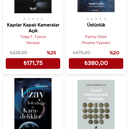
★
★
★
★
★
★
★
★
★
★
Kapılar Kapalı Kameralar
Üstünlük
Açık
Tolga T. Tuncer
Parmy Olson
Perseus
Phoenix Yayınevi
₺229,00
%25
₺475,00
%20
₺171,75
₺380,00