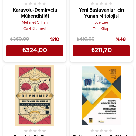
★
★
★
★
★
★
★
★
★
★
Karayolu-Demiryolu
Yeni Başlayanlar İçin
Mühendisliği
Yunan Mitolojisi
Mehmet Orhan
Joe Lee
Gazi Kitabevi
Tuti Kitap
₺360,00
%10
₺410,00
%48
₺324,00
₺211,70
★
★
★
★
★
★
★
★
★
★