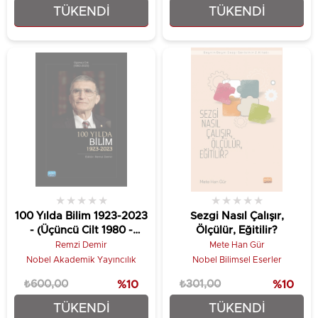
TÜKENDI
TÜKENDI
₺333,00
₺180,00
★
★
★
★
★
★
★
★
★
★
100 Yılda Bilim 1923-2023
Sezgi Nasıl Çalışır,
- (Üçüncü Cilt 1980 -
Ölçülür, Eğitilir?
2023)
Remzi Demir
Mete Han Gür
Nobel Akademik Yayıncılık
Nobel Bilimsel Eserler
₺600,00
%10
₺301,00
%10
TÜKENDI
TÜKENDI
₺540,00
₺270,90