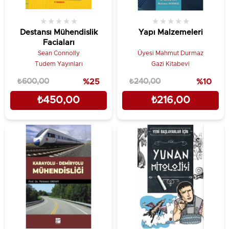
★
★
★
★
★
★
★
★
★
★
Destansı Mühendislik
Yapı Malzemeleri
Faciaları
Sean Connolly
Üyesi Mahmut Durmaz
Tudem Yayınları
Gazi Kitabevi
₺600,00
%25
₺240,00
%10
₺450,00
₺216,00