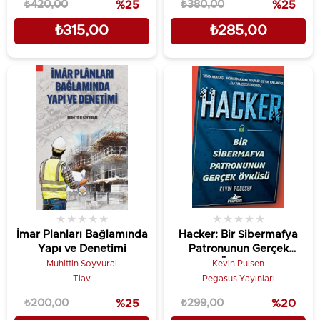
₺420,00
%25
₺380,00
%25
₺315,00
₺285,00
★
★
★
★
★
★
★
★
★
★
İmar Planları Bağlamında
Hacker: Bir Sibermafya
Yapı ve Denetimi
Patronunun Gerçek
Öyküsü
Muhittin Soyvural
Kevin Pulsen
Tiav
Pegasus Yayınları
₺200,00
%25
₺299,00
%20