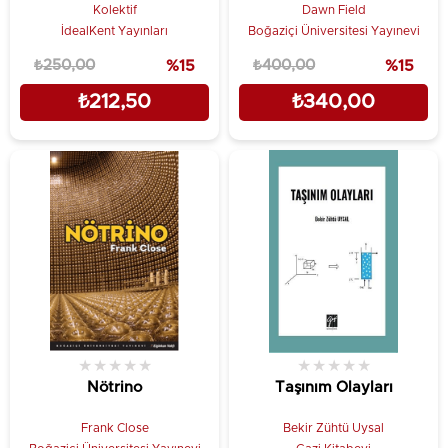
Kolektif
Dawn Field
İdealKent Yayınları
Boğaziçi Üniversitesi Yayınevi
₺250,00
%15
₺400,00
%15
₺212,50
₺340,00
★
★
★
★
★
★
★
★
★
★
Nötrino
Taşınım Olayları
Frank Close
Bekir Zühtü Uysal