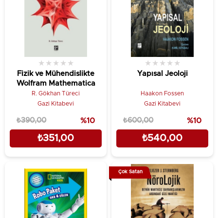
★
★
★
★
★
★
★
★
★
★
Fizik ve Mühendislikte
Yapısal Jeoloji
Wolfram Mathematica
R. Gökhan Türeci
Haakon Fossen
Gazi Kitabevi
Gazi Kitabevi
₺390,00
%10
₺600,00
%10
₺351,00
₺540,00
Çok Satan