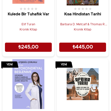
★
★
★
★
★
★
★
★
★
★
Kulede Bir Tuhaflık Var
Kısa Hindistan Tarihi
Elif Turan
Barbara D. Metcalf & Thomas R.
Metcalf
Kronik Kitap
Kronik Kitap
₺245,00
₺445,00
YENI
YENI