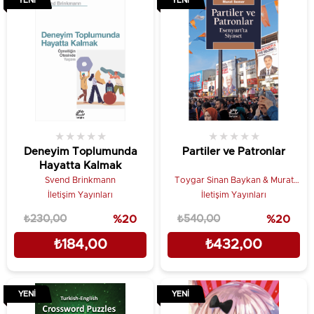
YENI
YENI
★
★
★
★
★
★
★
★
★
★
Deneyim Toplumunda
Partiler ve Patronlar
Hayatta Kalmak
Svend Brinkmann
Toygar Sinan Baykan & Murat
Somer
İletişim Yayınları
İletişim Yayınları
₺230,00
%20
₺540,00
%20
₺184,00
₺432,00
YENI
YENI