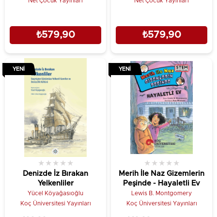
Net Çocuk Yayınları
Net Çocuk Yayınları
₺579,90
₺579,90
YENI
YENI
★
★
★
★
★
★
★
★
★
★
Denizde İz Bırakan
Merih İle Naz Gizemlerin
Yelkenliler
Peşinde - Hayaletli Ev
Yücel Köyağasıoğlu
Lewis B. Montgomery
Koç Üniversitesi Yayınları
Koç Üniversitesi Yayınları