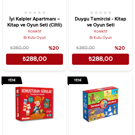
★
★
★
★
★
★
★
★
★
★
İyi Kalpler Apartmanı –
Duygu Tamircisi - Kitap
Kitap ve Oyun Seti (Ciltli)
ve Oyun Seti
Kolektif
Kolektif
Bi Kutu Oyun
Bi Kutu Oyun
₺360,00
%20
₺360,00
%20
₺288,00
₺288,00
YENI
YENI