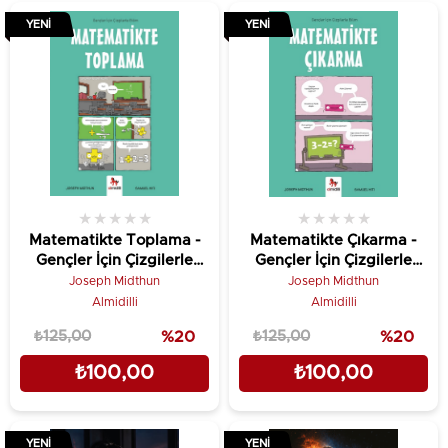
YENI
YENI
★
★
★
★
★
★
★
★
★
★
Matematikte Toplama -
Matematikte Çıkarma -
Gençler İçin Çizgilerle
Gençler İçin Çizgilerle
Bilim
Bilim
Joseph Midthun
Joseph Midthun
Almidilli
Almidilli
₺125,00
%20
₺125,00
%20
₺100,00
₺100,00
YENI
YENI