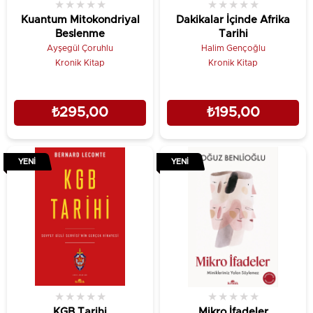
★
★
★
★
★
★
★
★
★
★
Kuantum Mitokondriyal
Dakikalar İçinde Afrika
Beslenme
Tarihi
Ayşegül Çoruhlu
Halim Gençoğlu
Kronik Kitap
Kronik Kitap
₺295,00
₺195,00
YENI
YENI
★
★
★
★
★
★
★
★
★
★
KGB Tarihi
Mikro İfadeler