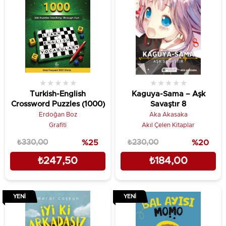
★
★
★
★
★
★
★
★
★
★
Turkish-English
Kaguya-Sama – Aşk
Crossword Puzzles (1000)
Savaştır 8
Erdoğan Boz
Aka Akasaka
Grafiti
Akıl Çelen Kitaplar
₺330,00
%25
₺230,00
%20
₺247,50
₺184,00
YENI
YENI