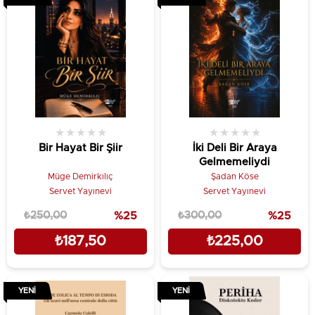
★
★
★
★
★
★
★
★
★
★
Bir Hayat Bir Şiir
İki Deli Bir Araya
Gelmemeliydi
Müge Demirkılıç
Şadan Köse
Servet Yayınevi
Servet Yayınevi
₺250,00
%25
₺300,00
%25
₺187,50
₺225,00
YENI
YENI