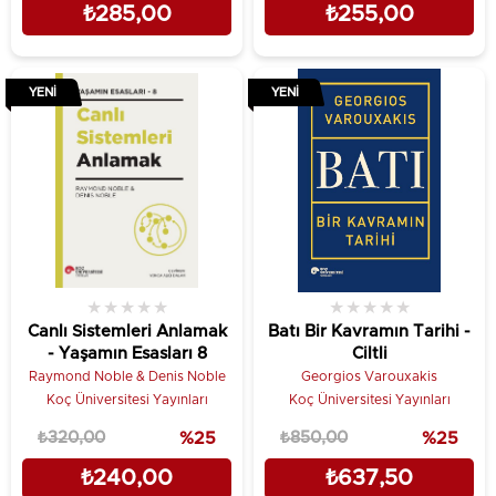
₺285,00
₺255,00
YENI
YENI
★
★
★
★
★
★
★
★
★
★
Canlı Sistemleri Anlamak
Batı Bir Kavramın Tarihi -
- Yaşamın Esasları 8
Ciltli
Raymond Noble & Denis Noble
Georgios Varouxakis
Koç Üniversitesi Yayınları
Koç Üniversitesi Yayınları
₺320,00
%25
₺850,00
%25
₺240,00
₺637,50