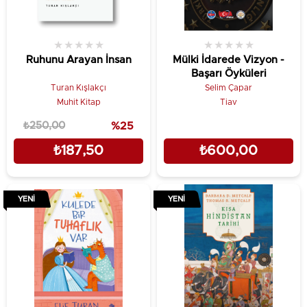
★
★
★
★
★
★
★
★
★
★
Ruhunu Arayan İnsan
Mülki İdarede Vizyon -
Başarı Öyküleri
Turan Kışlakçı
Selim Çapar
Muhit Kitap
Tiav
₺250,00
%25
₺187,50
₺600,00
YENI
YENI