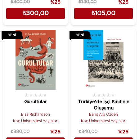
₺400,00
%25
₺140,00
%25
₺300,00
₺105,00
YENI
YENI
★
★
★
★
★
★
★
★
★
★
Gurultular
Türkiye'de İşçi Sınıfının
Oluşumu
Elsa Richardson
Barış Alp Özden
Koç Üniversitesi Yayınları
Koç Üniversitesi Yayınları
₺380,00
%25
₺340,00
%25