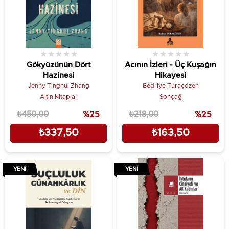
★
★
★
★
★
★
★
★
★
★
Gökyüzünün Dört
Acının İzleri - Üç Kuşağın
Hazinesi
Hikayesi
Jenny Tinghui Zhang
Bedriye Turaçözen
Altın Kitaplar
Sonçağ
₺450,00
%25
₺218,00
%25
₺337,50
₺163,50
YENI
YENI