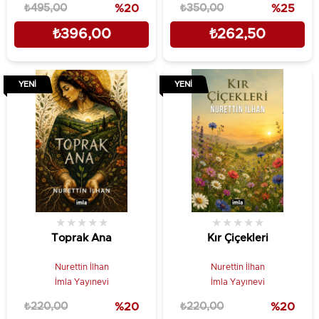
₺495,00
%20
₺350,00
%25
₺396,00
₺262,50
YENI
YENI
★
★
★
★
★
★
★
★
★
★
Toprak Ana
Kır Çiçekleri
Nurettin İlhan
Nurettin İlhan
İmla Yayınevi
İmla Yayınevi
₺220,00
%20
₺220,00
%20