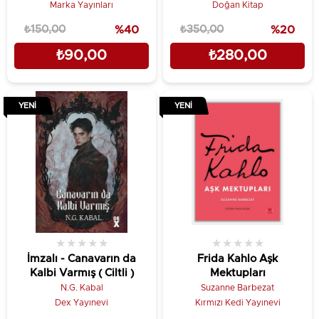
Marka Yayınları
Doğan Kitap
₺150,00
%40
₺350,00
%20
₺90,00
₺280,00
YENI
YENI
★
★
★
★
★
★
★
★
★
★
İmzalı - Canavarın da
Frida Kahlo Aşk
Kalbi Varmış ( Ciltli )
Mektupları
N.G. Kabal
Suzanne Barbezat
Dex Yayınevi
Kırmızı Kedi Yayınevi