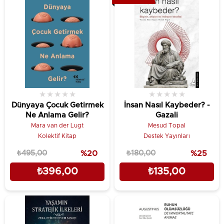
★
★
★
★
★
★
★
★
★
★
Dünyaya Çocuk Getirmek
İnsan Nasıl Kaybeder? -
Ne Anlama Gelir?
Gazali
Mara van der Lugt
Mesud Topal
Kolektif Kitap
Destek Yayınları
₺495,00
%20
₺180,00
%25
₺396,00
₺135,00