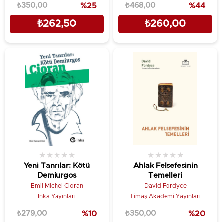
₺350,00
%25
₺468,00
%44
₺262,50
₺260,00
★
★
★
★
★
★
★
★
★
★
Yeni Tanrılar: Kötü
Ahlak Felsefesinin
Demiurgos
Temelleri
Emil Michel Cioran
David Fordyce
İnka Yayınları
Timaş Akademi Yayınları
₺279,00
%10
₺350,00
%20