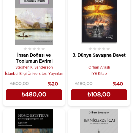
★
★
★
★
★
★
★
★
★
★
İnsan Doğası ve
3. Dünya Savaşına Davet
Toplumun Evrimi
Stephen K. Sanderson
Orhan Araslı
İstanbul Bilgi Üniversitesi Yayınları
İYE Kitap
₺600,00
%20
₺180,00
%40
₺480,00
₺108,00