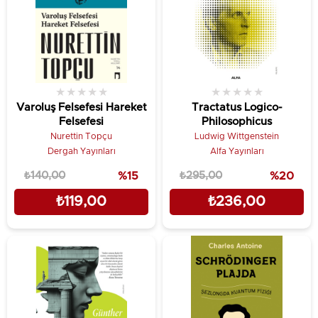
★
★
★
★
★
★
★
★
★
★
Varoluş Felsefesi Hareket
Tractatus Logico-
Felsefesi
Philosophicus
Nurettin Topçu
Ludwig Wittgenstein
Dergah Yayınları
Alfa Yayınları
₺140,00
%15
₺295,00
%20
₺119,00
₺236,00