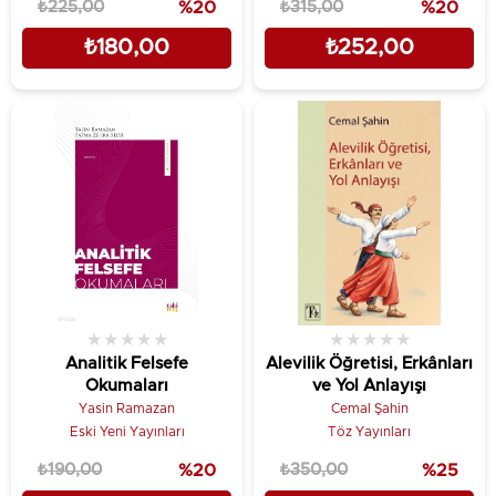
₺225,00
%20
₺315,00
%20
₺180,00
₺252,00
★
★
★
★
★
★
★
★
★
★
Analitik Felsefe
Alevilik Öğretisi, Erkânları
Okumaları
ve Yol Anlayışı
Yasin Ramazan
Cemal Şahin
Eski Yeni Yayınları
Töz Yayınları
₺190,00
%20
₺350,00
%25