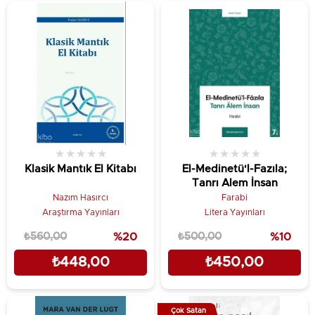
★
★
★
★
★
★
★
★
★
★
Klasik Mantık El Kitabı
El-Medinetü'l-Fazıla;
Tanrı Alem İnsan
Nazım Hasırcı
Farabi
Araştırma Yayınları
Litera Yayınları
₺560,00
%20
₺500,00
%10
₺448,00
₺450,00
Çok Satan