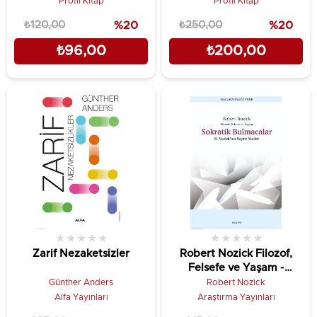
Profil Kitap
Profil Kitap
₺120,00
%20
₺250,00
%20
₺96,00
₺200,00
★
★
★
★
★
★
★
★
★
★
Zarif Nezaketsizler
Robert Nozick Filozof,
Felsefe ve Yaşam -
Sokratik Bulmacalar
Günther Anders
Robert Nozick
;Nozick’ten Seçme Yazılar
Alfa Yayınları
Araştırma Yayınları