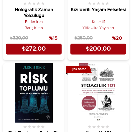
★
★
★
★
★
★
★
★
★
★
Holografik Zaman
Kızılderili Yaşam Felsefesi
Yolculuğu
Ender İren
Kolektif
Barış Kitap
Yitik Ülke Yayınları
₺320,00
%15
₺250,00
%20
₺272,00
₺200,00
Çok Satan
★
★
★
★
★
★
★
★
★
★