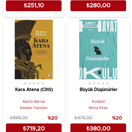
₺251,10
₺280,00
★
★
★
★
★
★
★
★
★
★
Kara Atena (Ciltli)
Büyük Düşünürler
Martin Bernal
Kolektif
Ketebe Yayınları
Mona Kitap
₺899,00
%20
₺475,00
%20
₺719,20
₺380,00