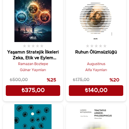
★
★
★
★
★
★
★
★
★
★
Yaşamın Stratejik İlkeleri
Ruhun Ölümsüzlüğü
Zeka, Etik ve Eylem
Sanatı
Ramazan Boztepe
Augustinus
Gülnar Yayınları
Alfa Yayınları
₺500,00
%25
₺175,00
%20
₺375,00
₺140,00