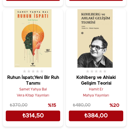
★
★
★
★
★
★
★
★
★
★
Ruhun İspatı;Yeni Bir Ruh
Kohlberg ve Ahlaki
Tanımı
Gelişim Teorisi
Samet Yahya Bal
Hamit Er
Vera Kitap Yayınları
Mahya Yayınları
₺370,00
%15
₺480,00
%20
₺314,50
₺384,00