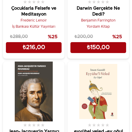
★
★
★
★
★
★
★
★
★
★
Çocuklarla Felsefe ve
Darwin Gerçekte Ne
Meditasyon
Dedi?
Frederic Lenoir
Benjamin Farrington
İş Bankası Kültür Yayınları
Yordam Kitap
₺288,00
%25
₺200,00
%25
₺216,00
₺150,00
★
★
★
★
★
★
★
★
★
★
Jean-Jacques'in Yargıcı
eyyühel veled -ey oğul