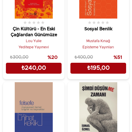
★
★
★
★
★
★
★
★
★
★
Çin Kültürü - En Eski
Sosyal Benlik
Çağlardan Günümüze
Lou Yulie
Mustafa Kınağ
Yeditepe Yayınevi
Episteme Yayınları
₺300,00
%20
₺400,00
%51
₺240,00
₺195,00