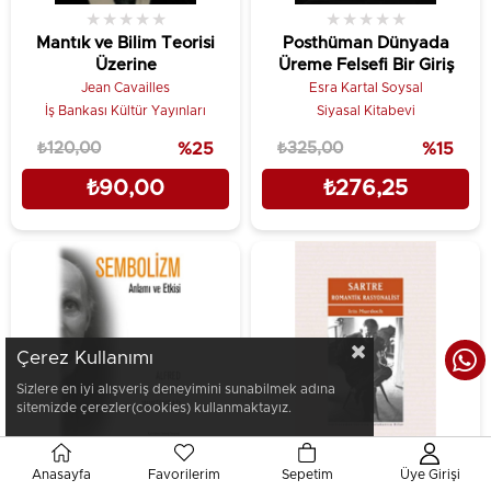
★
★
★
★
★
★
★
★
★
★
Mantık ve Bilim Teorisi
Posthüman Dünyada
Üzerine
Üreme Felsefi Bir Giriş
Jean Cavailles
Esra Kartal Soysal
İş Bankası Kültür Yayınları
Siyasal Kitabevi
₺120,00
%25
₺325,00
%15
₺90,00
₺276,25
Çerez Kullanımı
Sizlere en iyi alışveriş deneyimini sunabilmek adına
sitemizde çerezler(cookies) kullanmaktayız.
Anasayfa
Favorilerim
Sepetim
Üye Girişi
★
★
★
★
★
★
★
★
★
★