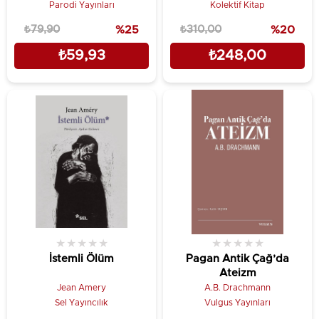
Parodi Yayınları
Kolektif Kitap
₺79,90
%25
₺310,00
%20
₺59,93
₺248,00
★
★
★
★
★
★
★
★
★
★
İstemli Ölüm
Pagan Antik Çağ’da
Ateizm
Jean Amery
A.B. Drachmann
Sel Yayıncılık
Vulgus Yayınları