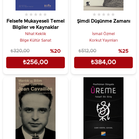
★
★
★
★
★
★
★
★
★
★
Felsefe Mukayeseli Temel
Şimdi Düşünme Zamanı
Bilgiler ve Kaynaklar
Nihat Keklik
İsmail Özmel
Bilge Kültür Sanat
Korkut Yayınları
₺320,00
%20
₺512,00
%25
₺256,00
₺384,00