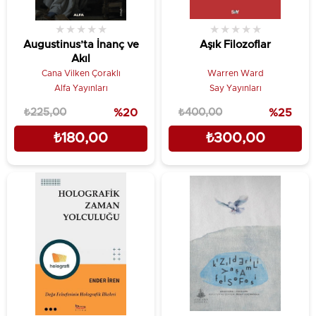
★
★
★
★
★
★
★
★
★
★
Augustinus’ta İnanç ve
Aşık Filozoflar
Akıl
Cana Vilken Çoraklı
Warren Ward
Alfa Yayınları
Say Yayınları
₺225,00
%20
₺400,00
%25
₺180,00
₺300,00