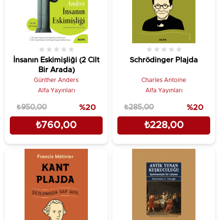
★
★
★
★
★
★
★
★
★
★
İnsanın Eskimişliği (2 Cilt
Schrödinger Plajda
Bir Arada)
Günther Anders
Charles Antoine
Alfa Yayınları
Alfa Yayınları
₺950,00
%20
₺285,00
%20
₺760,00
₺228,00