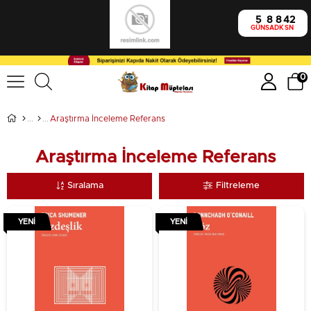
5
8
8
41
GÜN
SA
DK
SN
0
Araştırma İnceleme Referans
Araştırma İnceleme Referans
Sıralama
Filtreleme
YENI
YENI