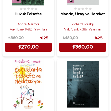
★
★
★
★
★
★
★
★
★
★
Hukuk Felsefesi
Madde, Uzay ve Hareket
Andrei Marmor
Richard Sorabji
Vakıfbank Kültür Yayınları
Vakıfbank Kültür Yayınları
₺360,00
%25
₺480,00
%25
₺270,00
₺360,00