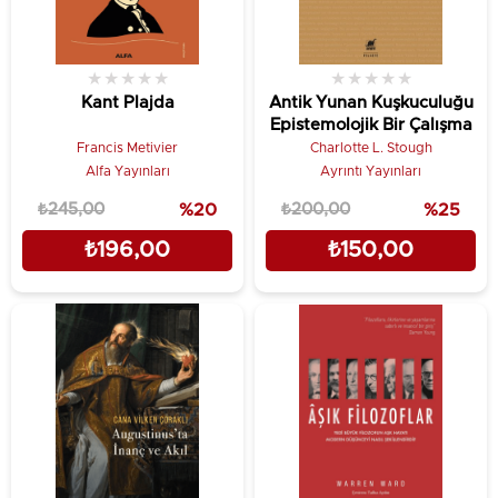
★
★
★
★
★
★
★
★
★
★
Kant Plajda
Antik Yunan Kuşkuculuğu
Epistemolojik Bir Çalışma
Francis Metivier
Charlotte L. Stough
Alfa Yayınları
Ayrıntı Yayınları
₺245,00
%20
₺200,00
%25
₺196,00
₺150,00