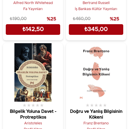
Alfred North Whitehead
Bertrand Russell
Fa Yayınları
İş Bankası Kültür Yayınları
₺190,00
%25
₺460,00
%25
₺142,50
₺345,00
★
★
★
★
★
★
★
★
★
★
Bilgelik Yoluna Davet -
Doğru ve Yanlış Bilgisinin
Protreptikos
Kökeni
Aristoteles
Franz Brentano