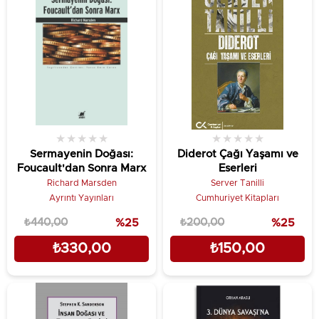
★
★
★
★
★
★
★
★
★
★
Sermayenin Doğası:
Diderot Çağı Yaşamı ve
Foucault'dan Sonra Marx
Eserleri
Richard Marsden
Server Tanilli
Ayrıntı Yayınları
Cumhuriyet Kitapları
₺440,00
%25
₺200,00
%25
₺330,00
₺150,00