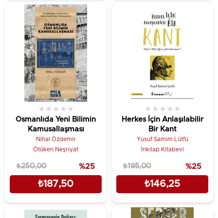
★
★
★
★
★
★
★
★
★
★
Osmanlıda Yeni Bilimin
Herkes İçin Anlaşılabilir
Kamusallaşması
Bir Kant
Nihal Özdemir
Yusuf Samim Lütfü
Ötüken Neşriyat
İnkılap Kitabevi
₺250,00
%25
₺195,00
%25
₺187,50
₺146,25