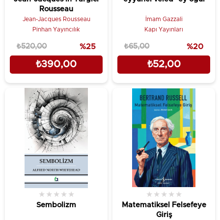
Rousseau
Jean-Jacques Rousseau
İmam Gazzali
Pinhan Yayıncılık
Kapı Yayınları
₺520,00
%25
₺65,00
%20
₺390,00
₺52,00
★
★
★
★
★
★
★
★
★
★
Sembolizm
Matematiksel Felsefeye
Giriş