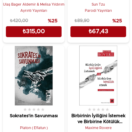
Ulaş Bager Aldemir & Melisa Yıldırım
Sun Tzu
Ayrıntı Yayınları
Parodi Yayınları
₺420,00
%25
₺89,90
%25
₺315,00
₺67,43
★
★
★
★
★
★
★
★
★
★
Sokrates'in Savunması
Birbirinin İyiliğini İstemek
ve Birbirine Kötülük
Etmek
Platon ( Eflatun )
Maxime Rovere