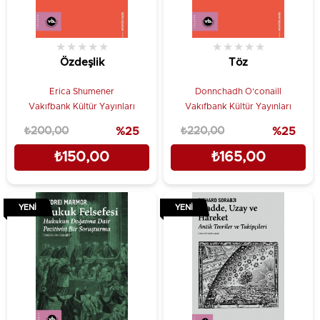
★
★
★
★
★
★
★
★
★
★
Özdeşlik
Töz
Erica Shumener
Donnchadh O’conaill
Vakıfbank Kültür Yayınları
Vakıfbank Kültür Yayınları
₺200,00
%25
₺220,00
%25
₺150,00
₺165,00
YENI
YENI