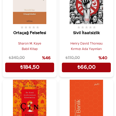
★
★
★
★
★
★
★
★
★
★
Ortaçağ Felsefesi
Sivil İtaatsizlik
Sharon M. Kaye
Henry David Thoreau
Babil Kitap
Kırmızı Ada Yayınları
₺340,00
%46
₺110,00
%40
₺184,50
₺66,00