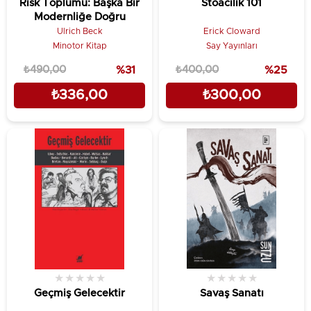
Risk Toplumu: Başka Bir
Stoacılık 101
Modernliğe Doğru
Ulrich Beck
Erick Cloward
Minotor Kitap
Say Yayınları
₺490,00
%31
₺400,00
%25
₺336,00
₺300,00
★
★
★
★
★
★
★
★
★
★
Geçmiş Gelecektir
Savaş Sanatı