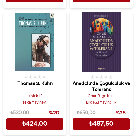
★
★
★
★
★
★
★
★
★
★
Thomas S. Kuhn
Anadolu'da Çoğulculuk ve
Tolerans
Kolektif
Onur Bilge Kula
Nika Yayınevi
BilgeSu Yayıncılık
₺530,00
%20
₺650,00
%25
₺424,00
₺487,50