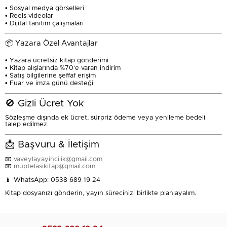
• Sosyal medya görselleri
• Reels videolar
• Dijital tanıtım çalışmaları
📦 Yazara Özel Avantajlar
• Yazara ücretsiz kitap gönderimi
• Kitap alışlarında %70’e varan indirim
• Satış bilgilerine şeffaf erişim
• Fuar ve imza günü desteği
🚫 Gizli Ücret Yok
Sözleşme dışında ek ücret, sürpriz ödeme veya yenileme bedeli
talep edilmez.
📩 Başvuru & İletişim
📧
vaveylayayincilik@gmail.com
📧
muptelasikitap@gmail.com
📱 WhatsApp: 0538 689 19 24
Kitap dosyanızı gönderin, yayın sürecinizi birlikte planlayalım.