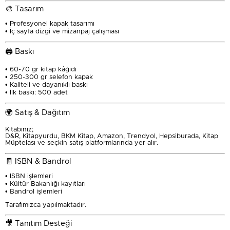
🎨 Tasarım
• Profesyonel kapak tasarımı
• İç sayfa dizgi ve mizanpaj çalışması
🖨️ Baskı
• 60-70 gr kitap kâğıdı
• 250-300 gr selefon kapak
• Kaliteli ve dayanıklı baskı
• İlk baskı: 500 adet
🌍 Satış & Dağıtım
Kitabınız;
D&R, Kitapyurdu, BKM Kitap, Amazon, Trendyol, Hepsiburada, Kitap
Müptelası ve seçkin satış platformlarında yer alır.
🧾 ISBN & Bandrol
• ISBN işlemleri
• Kültür Bakanlığı kayıtları
• Bandrol işlemleri
Tarafımızca yapılmaktadır.
🎥 Tanıtım Desteği