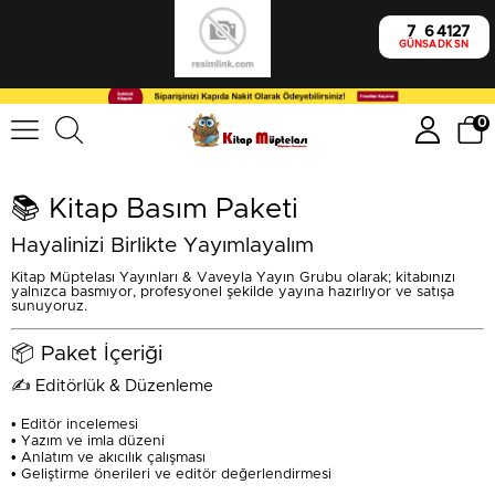
7
6
41
27
GÜN
SA
DK
SN
0
📚 Kitap Basım Paketi
Hayalinizi Birlikte Yayımlayalım
Kitap Müptelası Yayınları & Vaveyla Yayın Grubu olarak; kitabınızı
yalnızca basmıyor, profesyonel şekilde yayına hazırlıyor ve satışa
sunuyoruz.
📦 Paket İçeriği
✍️ Editörlük & Düzenleme
• Editör incelemesi
• Yazım ve imla düzeni
• Anlatım ve akıcılık çalışması
• Geliştirme önerileri ve editör değerlendirmesi