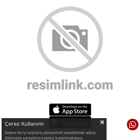
Çerez Kullanımı
Sizlere en iyi alışveriş deneyimini sunabilmek adına
sitemizde çerezler(cookies) kullanmaktayız.