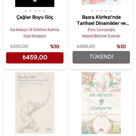
★
★
★
★
★
★
★
★
★
★
Çağlar Boyu Göç
Basra Körfezi'nde
Tarihsel Dinamikler ve
Güvenlikleştirme
İsa Kalaycı & Gökhan Kalmış
Esra Çavuşoğlu
Gazi Kitabevi
Nobel Bilimsel Eserler
₺510,00
%10
₺389,00
%10
TÜKENDI
₺459,00
₺350,10