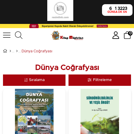
6
1
32
22
GÜN
SA
DK
SN
0
Dünya Coğrafyası
Dünya Coğrafyası
Sıralama
Filtreleme