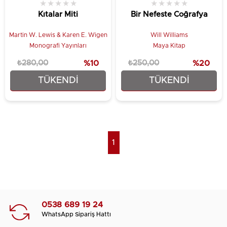
★
★
★
★
★
★
★
★
★
★
Kıtalar Miti
Bir Nefeste Coğrafya
Martin W. Lewis & Karen E. Wigen
Will Williams
Monografi Yayınları
Maya Kitap
₺280,00
%10
₺250,00
%20
TÜKENDI
TÜKENDI
₺252,00
₺200,00
1
0538 689 19 24
WhatsApp Sipariş Hattı