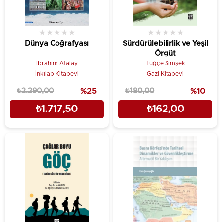
★
★
★
★
★
★
★
★
★
★
Dünya Coğrafyası
Sürdürülebilirlik ve Yeşil
Örgüt
İbrahim Atalay
Tuğçe Şimşek
İnkılap Kitabevi
Gazi Kitabevi
₺2.290,00
%25
₺180,00
%10
₺1.717,50
₺162,00