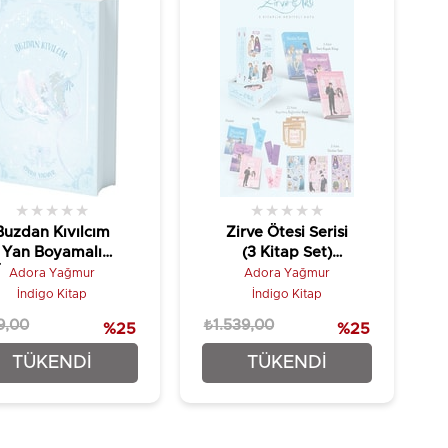
★
★
★
★
★
★
★
★
★
★
Buzdan Kıvılcım
Zirve Ötesi Serisi
Yan Boyamalı
(3 Kitap Set)
zel Baskı - Ciltli
(Kutulu)
Adora Yağmur
Adora Yağmur
İndigo Kitap
İndigo Kitap
9,00
₺1.539,00
%25
%25
₺374,25
₺1.154,25
TÜKENDI
TÜKENDI