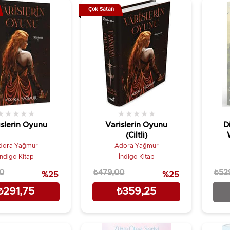
Çok Satan
★
★
★
★
★
★
★
★
★
★
islerin Oyunu
Varislerin Oyunu
D
(Ciltli)
dora Yağmur
Adora Yağmur
İndigo Kitap
İndigo Kitap
0
₺479,00
₺52
%25
%25
₺291,75
₺359,25