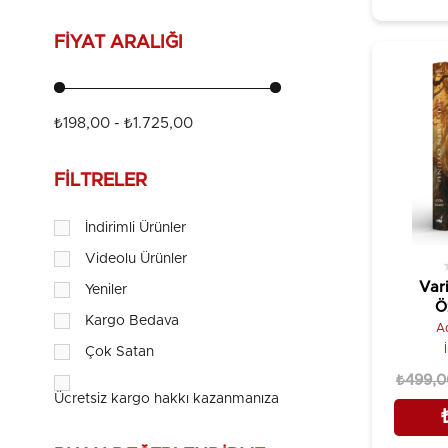
FIYAT ARALIĞI
₺198,00 - ₺1.725,00
FILTRELER
İndirimli Ürünler
Videolu Ürünler
Var
Yeniler
Ö
Kargo Bedava
A
Çok Satan
₺499,0
Ücretsiz kargo hakkı kazanmanıza {price} kaldı!