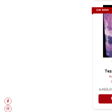
Çok Satan
Teza
A
₺469,0