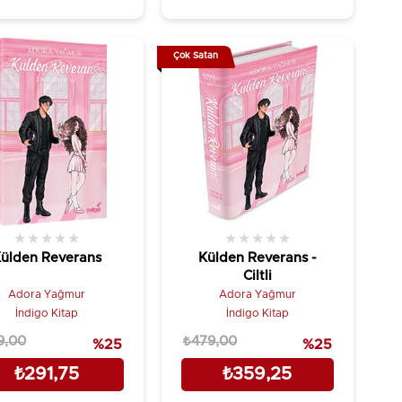
Çok Satan
★
★
★
★
★
★
★
★
★
★
ülden Reverans
Külden Reverans -
Ciltli
Adora Yağmur
Adora Yağmur
İndigo Kitap
İndigo Kitap
9,00
₺479,00
%25
%25
₺291,75
₺359,25