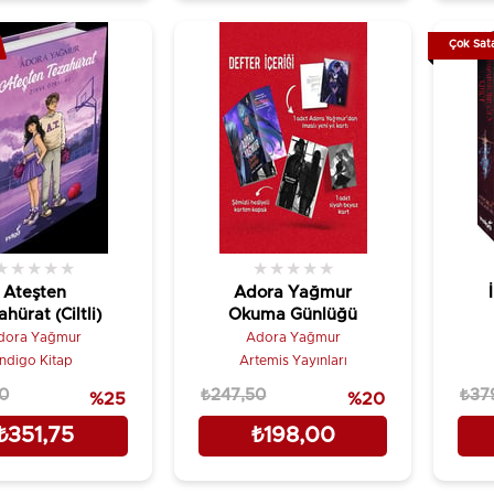
Çok Sat
★
★
★
★
★
★
★
★
★
★
Ateşten
Adora Yağmur
hürat (Ciltli)
Okuma Günlüğü
dora Yağmur
Adora Yağmur
İndigo Kitap
Artemis Yayınları
0
₺247,50
₺37
%25
%20
₺351,75
₺198,00