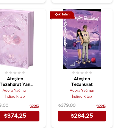
Çok Satan
★
★
★
★
★
★
★
★
★
★
Ateşten
Ateşten
Tezahürat Yan
Tezahürat
Boyamalı Özel
Adora Yağmur
Adora Yağmur
Baskı - Ciltli
İndigo Kitap
İndigo Kitap
9,00
₺379,00
%25
%25
₺374,25
₺284,25