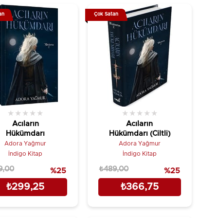
an
Çok Satan
★
★
★
★
★
★
★
★
★
★
Acıların
Acıların
Hükümdarı
Hükümdarı (Ciltli)
Adora Yağmur
Adora Yağmur
İndigo Kitap
İndigo Kitap
9,00
₺489,00
%25
%25
₺299,25
₺366,75