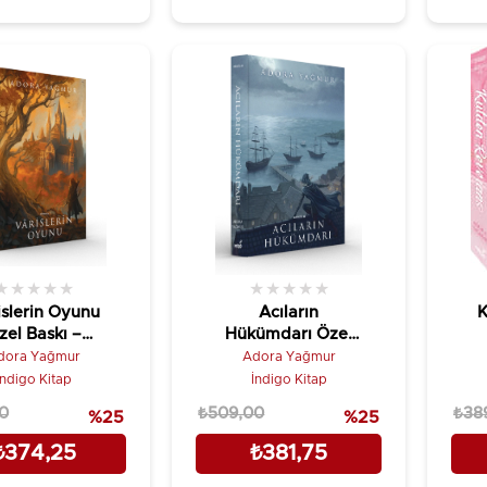
★
★
★
★
★
★
★
★
★
★
islerin Oyunu
Acıların
K
zel Baskı –
Hükümdarı Özel
Wisteria 1
Baskı – Wisteria 2
dora Yağmur
Adora Yağmur
İndigo Kitap
İndigo Kitap
0
₺509,00
₺38
%25
%25
₺374,25
₺381,75