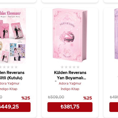
★
★
★
★
★
★
★
★
★
★
den Reverans
Külden Reverans
iltli (Kutulu)
Yan Boyamalı
Özel Baskı - Ciltli
dora Yağmur
Adora Yağmur
İndigo Kitap
İndigo Kitap
0
₺509,00
₺49
%25
%25
₺449,25
₺381,75