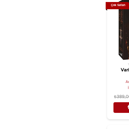
Çok Satan
Var
A
₺389,0