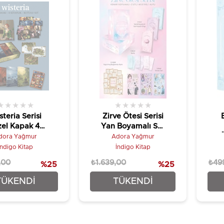
★
★
★
★
★
★
★
★
★
★
teria Serisi
Zirve Ötesi Serisi
el Kapak 4
Yan Boyamalı Set
ap (Hediyeli
(3 Kitap – Ciltli +
Ö
dora Yağmur
Adora Yağmur
Kutu)
Kutulu)
İndigo Kitap
İndigo Kitap
,00
₺1.639,00
₺49
%25
%25
1.724,25
₺1.229,25
TÜKENDI
TÜKENDI