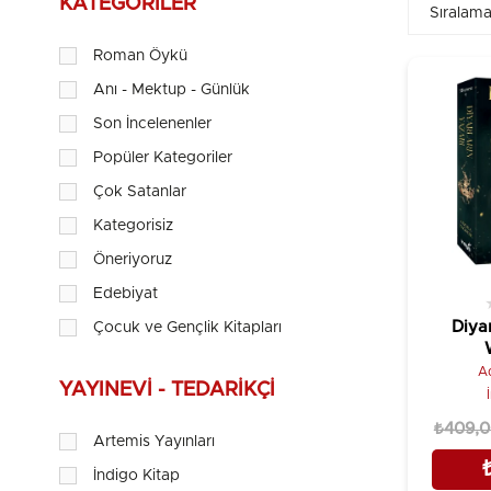
KATEGORILER
Roman Öykü
Anı - Mektup - Günlük
Son İncelenenler
Popüler Kategoriler
Çok Satanlar
Kategorisiz
Öneriyoruz
Edebiyat
Diyar
Çocuk ve Gençlik Kitapları
A
YAYINEVI - TEDARIKÇI
₺409,
Artemis Yayınları
İndigo Kitap