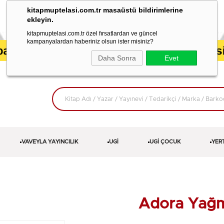
kitapmuptelasi.com.tr masaüstü bildirimlerine
ekleyin.
kitapmuptelasi.com.tr özel fırsatlardan ve güncel
kampanyalardan haberiniz olsun ister misiniz?
Daha Sonra
Evet
VAVEYLA YAYINCILIK
UGİ
UGİ ÇOCUK
YER
Adora Yağ