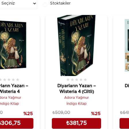
Stoktakiler
★
★
★
★
★
★
★
★
★
★
ların Yazarı –
Diyarların Yazarı –
Di
Wisteria 4
Wisteria 4 (Ciltli)
dora Yağmur
Adora Yağmur
İndigo Kitap
İndigo Kitap
00
₺509,00
₺64
%25
%25
₺306,75
₺381,75