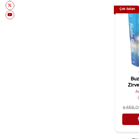
Çok Satan
Buz
Zirve
A
₺469,0