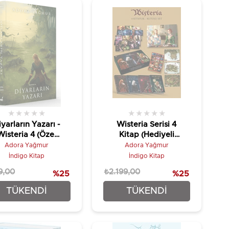
★
★
★
★
★
★
★
★
★
★
iyarların Yazarı -
Wisteria Serisi 4
Wisteria 4 (Özel
Kitap (Hediyeli
Baskı)
Kutu)
Adora Yağmur
Adora Yağmur
İndigo Kitap
İndigo Kitap
9,00
₺2.199,00
%25
%25
₺396,75
₺1.649,25
TÜKENDI
TÜKENDI