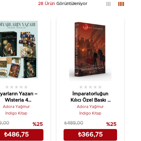
28 Ürün
★
★
★
★
★
★
★
★
★
★
yarların Yazarı –
İmparatorluğun
Wisteria 4
Kılıcı Özel Baskı –
(Kutulu)
Wisteria 3
Adora Yağmur
Adora Yağmur
İndigo Kitap
İndigo Kitap
9,00
₺489,00
%25
%25
₺486,75
₺366,75