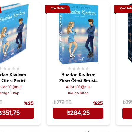
Çok Satan
Çok Sat
★
★
★
★
★
★
★
★
★
★
dan Kıvılcım
Buzdan Kıvılcım
 Ötesi Serisi-1
Zirve Ötesi Serisi -
(Ciltli)
1
dora Yağmur
Adora Yağmur
İndigo Kitap
İndigo Kitap
0
₺379,00
₺39
%25
%25
₺351,75
₺284,25