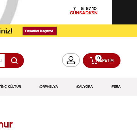
7
5
57
9
GÜN
SA
DK
SN
0
SEPETIM
TİNÇ KÜLTÜR
ORPHELYA
KALYORA
FERA
mur