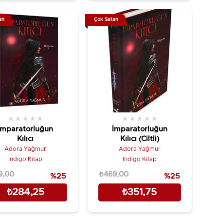
an
Çok Satan
★
★
★
★
★
★
★
★
★
★
İmparatorluğun
İmparatorluğun
Kılıcı
Kılıcı (Ciltli)
Adora Yağmur
Adora Yağmur
İndigo Kitap
İndigo Kitap
9,00
₺469,00
%25
%25
₺284,25
₺351,75