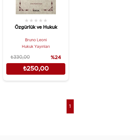
★
★
★
★
★
Özgürlük ve Hukuk
Bruno Leoni
Hukuk Yayınları
₺330,00
%24
₺250,00
1