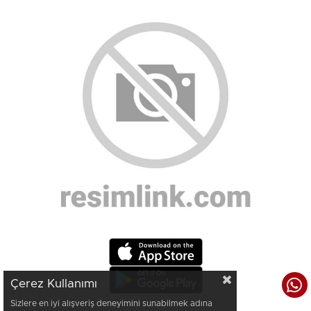
Çerez Kullanımı
Sizlere en iyi alışveriş deneyimini sunabilmek adına