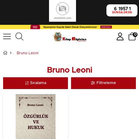
6
19
57
0
GÜN
SA
DK
SN
0
Bruno Leoni
Bruno Leoni
Sıralama
Filtreleme