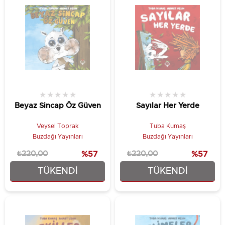
★
★
★
★
★
★
★
★
★
★
Beyaz Sincap Öz Güven
Sayılar Her Yerde
Veysel Toprak
Tuba Kumaş
Buzdağı Yayınları
Buzdağı Yayınları
₺220,00
%57
₺220,00
%57
TÜKENDI
TÜKENDI
₺93,75
₺93,75