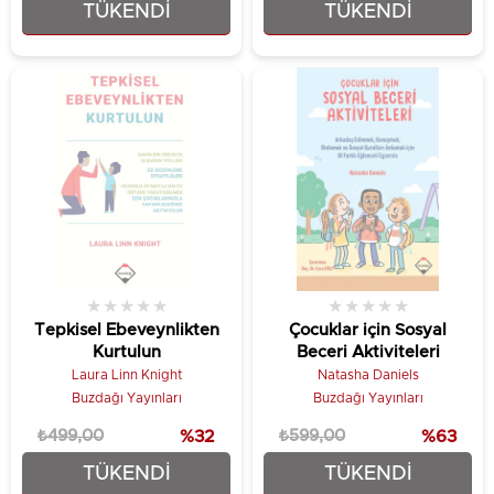
TÜKENDI
TÜKENDI
₺149,25
₺487,50
★
★
★
★
★
★
★
★
★
★
Tepkisel Ebeveynlikten
Çocuklar için Sosyal
Kurtulun
Beceri Aktiviteleri
Laura Linn Knight
Natasha Daniels
Buzdağı Yayınları
Buzdağı Yayınları
₺499,00
%32
₺599,00
%63
TÜKENDI
TÜKENDI
₺337,50
₺224,25