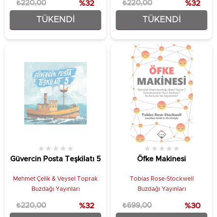
₺220,00
%32
₺220,00
%32
TÜKENDI
TÜKENDI
₺149,25
₺149,25
★
★
★
★
★
★
★
★
★
★
Güvercin Posta Teşkilatı 5
Öfke Makinesi
Mehmet Çelik & Veysel Toprak
Tobias Rose-Stockwell
Buzdağı Yayınları
Buzdağı Yayınları
₺220,00
%32
₺699,00
%30