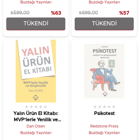
Bilimi)
Buzdağı Yayınları
Buzdağı Yayınları
₺599,00
%63
₺699,00
%57
TÜKENDI
TÜKENDI
₺224,25
₺299,25
★
★
★
★
★
★
★
★
★
★
Yalın Ürün El Kitabı:
Psikotest
MVP'lerle Yenilik ve
Girişimcilik
Dan Olsen
Redstone Press
Buzdağı Yayınları
Buzdağı Yayınları