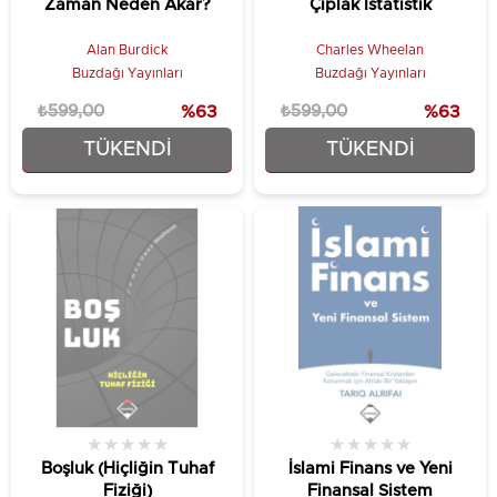
Zaman Neden Akar?
Çıplak İstatistik
Alan Burdick
Charles Wheelan
Buzdağı Yayınları
Buzdağı Yayınları
₺599,00
%63
₺599,00
%63
TÜKENDI
TÜKENDI
₺224,25
₺224,25
★
★
★
★
★
★
★
★
★
★
Boşluk (Hiçliğin Tuhaf
İslami Finans ve Yeni
Fiziği)
Finansal Sistem