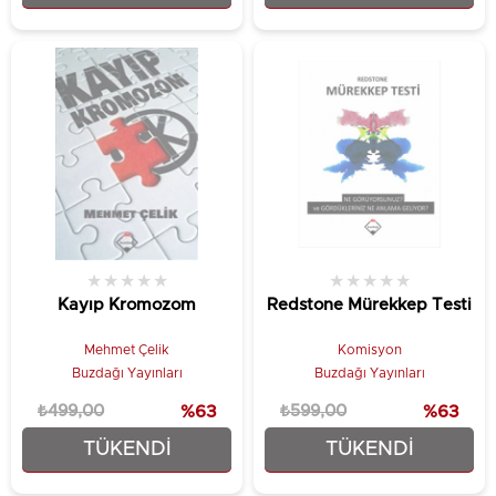
★
★
★
★
★
★
★
★
★
★
Kayıp Kromozom
Redstone Mürekkep Testi
Mehmet Çelik
Komisyon
Buzdağı Yayınları
Buzdağı Yayınları
₺499,00
%63
₺599,00
%63
TÜKENDI
TÜKENDI
₺186,75
₺224,25