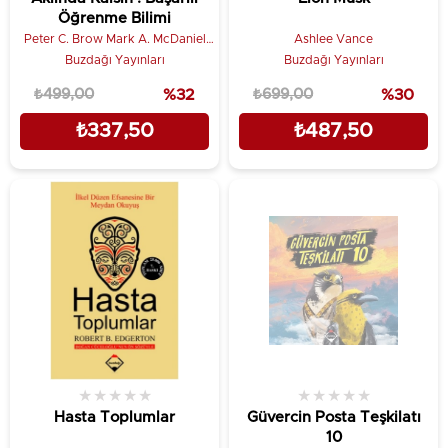
Öğrenme Bilimi
Peter C. Brow Mark A. McDaniel
Ashlee Vance
|Henry L. Roediger
Buzdağı Yayınları
Buzdağı Yayınları
₺499,00
%32
₺699,00
%30
₺337,50
₺487,50
★
★
★
★
★
★
★
★
★
★
Hasta Toplumlar
Güvercin Posta Teşkilatı
10