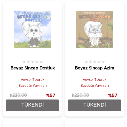
★
★
★
★
★
★
★
★
★
★
Beyaz Sincap Dostluk
Beyaz Sincap Azim
Veysel Toprak
Veysel Toprak
Buzdağı Yayınları
Buzdağı Yayınları
₺220,00
%57
₺220,00
%57
TÜKENDI
TÜKENDI
₺93,75
₺93,75