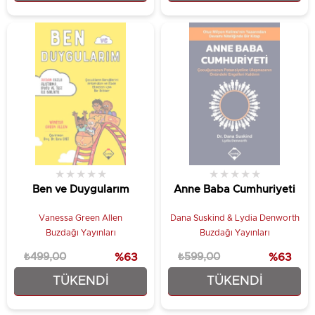
★
★
★
★
★
★
★
★
★
★
Ben ve Duygularım
Anne Baba Cumhuriyeti
Vanessa Green Allen
Dana Suskind & Lydia Denworth
Buzdağı Yayınları
Buzdağı Yayınları
₺499,00
%63
₺599,00
%63
TÜKENDI
TÜKENDI
₺186,75
₺224,25