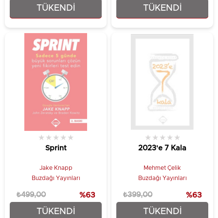
TÜKENDI
TÜKENDI
₺224,25
₺299,25
★
★
★
★
★
★
★
★
★
★
Sprint
2023'e 7 Kala
Jake Knapp
Mehmet Çelik
Buzdağı Yayınları
Buzdağı Yayınları
₺499,00
%63
₺399,00
%63
TÜKENDI
TÜKENDI
₺186,75
₺149,25