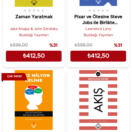
★
★
★
★
★
★
★
★
★
★
Zaman Yaratmak
Pixar ve Ötesine Steve
Jobs ile Birlikte
Animasyon Tarihini
Jake Knapp & John Zeratsky
Lawrence Levy
Yazmamızın Sıra Dışı
Buzdağı Yayınları
Buzdağı Yayınları
Hikayesi
₺599,00
%31
₺599,00
%31
₺412,50
₺412,50
Çok Satan