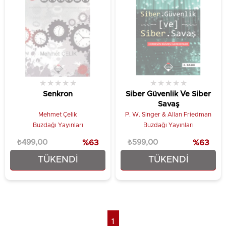
★
★
★
★
★
★
★
★
★
★
Senkron
Siber Güvenlik Ve Siber
Savaş
Mehmet Çelik
P. W. Singer & Allan Friedman
Buzdağı Yayınları
Buzdağı Yayınları
₺499,00
%63
₺599,00
%63
TÜKENDI
TÜKENDI
₺186,75
₺224,25
1