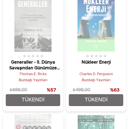
★
★
★
★
★
★
★
★
★
★
Generaller - II. Dünya
Nükleer Enerji
Savaşından Günümüze
Amerika
Thomas E. Ricks
Charles D. Ferguson
Buzdağı Yayınları
Buzdağı Yayınları
₺699,00
%57
₺499,00
%63
TÜKENDI
TÜKENDI
₺299,25
₺186,75