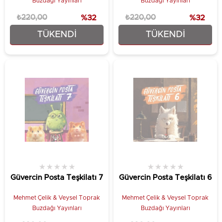
Buzdağı Yayınları
Buzdağı Yayınları
₺220,00
%32
₺220,00
%32
TÜKENDI
TÜKENDI
₺149,25
₺149,25
★
★
★
★
★
★
★
★
★
★
Güvercin Posta Teşkilatı 7
Güvercin Posta Teşkilatı 6
Mehmet Çelik & Veysel Toprak
Mehmet Çelik & Veysel Toprak
Buzdağı Yayınları
Buzdağı Yayınları