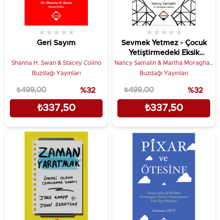
★
★
★
★
★
★
★
★
★
★
Geri Sayım
Sevmek Yetmez - Çocuk
Yetiştirmedeki Eksik
Parça
Shanna H. Swan & Stacey Colino
Nancy Samalin & Martha Moraghan
Jablow
Buzdağı Yayınları
Buzdağı Yayınları
₺499,00
%32
₺499,00
%32
₺337,50
₺337,50