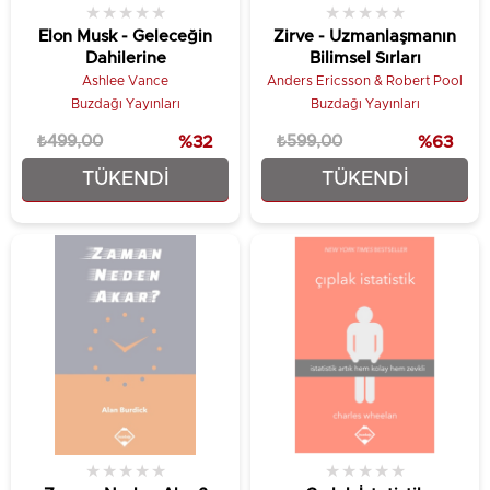
★
★
★
★
★
★
★
★
★
★
Elon Musk - Geleceğin
Zirve - Uzmanlaşmanın
Dahilerine
Bilimsel Sırları
Ashlee Vance
Anders Ericsson & Robert Pool
Buzdağı Yayınları
Buzdağı Yayınları
₺499,00
%32
₺599,00
%63
TÜKENDI
TÜKENDI
₺337,50
₺224,25
★
★
★
★
★
★
★
★
★
★