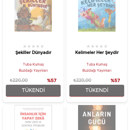
★
★
★
★
★
★
★
★
★
★
Şekiller Dünyadır
Kelimeler Her Şeydir
Tuba Kumaş
Tuba Kumaş
Buzdağı Yayınları
Buzdağı Yayınları
₺220,00
%57
₺220,00
%57
TÜKENDI
TÜKENDI
₺93,75
₺93,75