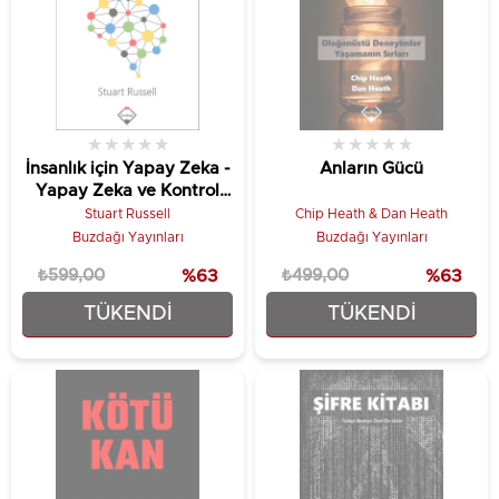
★
★
★
★
★
★
★
★
★
★
İnsanlık için Yapay Zeka -
Anların Gücü
Yapay Zeka ve Kontrol
Problemi
Stuart Russell
Chip Heath & Dan Heath
Buzdağı Yayınları
Buzdağı Yayınları
₺599,00
%63
₺499,00
%63
TÜKENDI
TÜKENDI
₺224,25
₺186,75