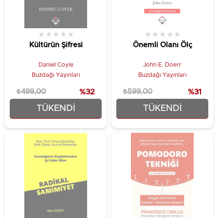
★
★
★
★
★
★
★
★
★
★
Kültürün Şifresi
Önemli Olanı Ölç
Daniel Coyle
John E. Doerr
Buzdağı Yayınları
Buzdağı Yayınları
₺499,00
%32
₺599,00
%31
TÜKENDI
TÜKENDI
₺337,50
₺412,50