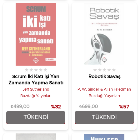
★
★
★
★
★
★
★
★
★
★
Scrum İki Katı İşi Yarı
Robotik Savaş
Zamanda Yapma Sanatı
Jeff Sutherland
P. W. Singer & Allan Friedman
Buzdağı Yayınları
Buzdağı Yayınları
₺499,00
%32
₺699,00
%57
TÜKENDI
TÜKENDI
₺337,50
₺299,25