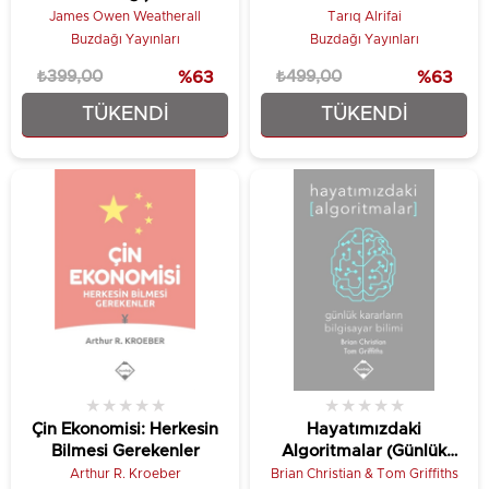
James Owen Weatherall
Tarıq Alrifai
Buzdağı Yayınları
Buzdağı Yayınları
₺399,00
%63
₺499,00
%63
TÜKENDI
TÜKENDI
₺149,25
₺186,75
★
★
★
★
★
★
★
★
★
★
Çin Ekonomisi: Herkesin
Hayatımızdaki
Bilmesi Gerekenler
Algoritmalar (Günlük
Kararların Bilgisayar
Arthur R. Kroeber
Brian Christian & Tom Griffiths