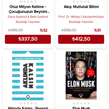
★
★
★
★
★
★
★
★
★
★
Otuz Milyon Kelime -
Akış: Mutluluk Bilimi
Çocuğunuzun Beynini
Geliştirin
Dana Suskind & Beth Suskind
Prof. Dr. Mihaly Csikszentmihalyi
Buzdağı Yayınları
Buzdağı Yayınları
₺499,00
%32
₺599,00
%31
₺337,50
₺412,50
★
★
★
★
★
★
★
★
★
★
Aklında Kalsın : Başarılı
Elon Musk