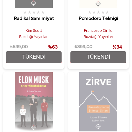
★
★
★
★
★
★
★
★
★
★
Radikal Samimiyet
Pomodoro Tekniği
Kim Scott
Francesco Cirillo
Buzdağı Yayınları
Buzdağı Yayınları
₺599,00
%63
₺399,00
%34
TÜKENDI
TÜKENDI
₺224,25
₺262,50