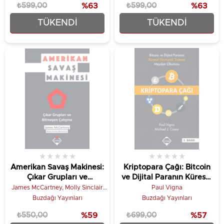
₺599,00
%63
₺599,00
%63
TÜKENDI
TÜKENDI
₺224,25
₺224,25
★
★
★
★
★
★
★
★
★
★
Amerikan Savaş Makinesi:
Kriptopara Çağı: Bitcoin
Çıkar Grupları ve
ve Dijital Paranın Küresel
Bitmeyen Çatışma
Ekonomik Sisteme
James McCartney, Molly Sinclair
Paul Vigna
McCartney
Meydan Okuması
Buzdağı Yayınları
Buzdağı Yayınları
₺550,00
%59
₺699,00
%57