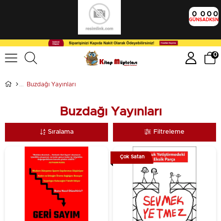
0
0
0
0
GÜN
SA
DK
SN
0
Buzdağı Yayınları
Buzdağı Yayınları
Sıralama
Filtreleme
Çok Satan