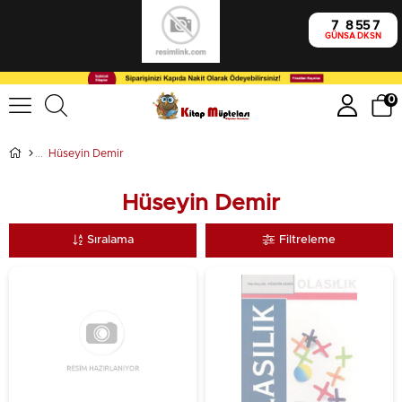
7
8
55
7
GÜN
SA
DK
SN
0
Hüseyin Demir
Hüseyin Demir
Sıralama
Filtreleme