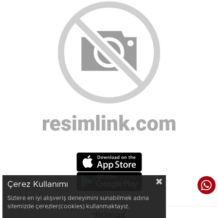
Çerez Kullanımı
Sizlere en iyi alışveriş deneyimini sunabilmek adına
sitemizde çerezler(cookies) kullanmaktayız.