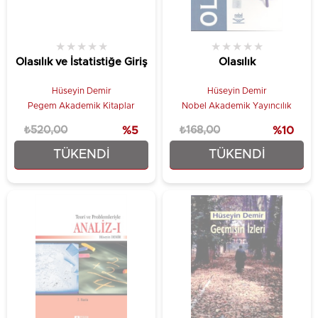
★
★
★
★
★
★
★
★
★
★
Olasılık ve İstatistiğe Giriş
Olasılık
Hüseyin Demir
Hüseyin Demir
Pegem Akademik Kitaplar
Nobel Akademik Yayıncılık
₺520,00
%5
₺168,00
%10
TÜKENDI
TÜKENDI
₺494,00
₺151,20