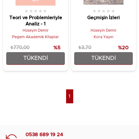
★
★
★
★
★
★
★
★
★
★
Teori ve Problemleriyle
Geçmişin İzleri
Analiz - 1
Hüseyin Demir
Hüseyin Demir
Pegem Akademik Kitaplar
Kora Yayın
₺770,00
%5
₺3,70
%20
TÜKENDI
TÜKENDI
₺731,50
₺2,96
1
0538 689 19 24