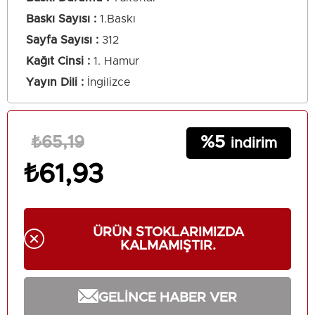
Baskı Sayısı
1.Baskı
Sayfa Sayısı
312
Kağıt Cinsi
1. Hamur
Yayın Dili
İngilizce
5
₺65,19
₺61,93
ÜRÜN STOKLARIMIZDA
KALMAMIŞTIR.
GELINCE HABER VER