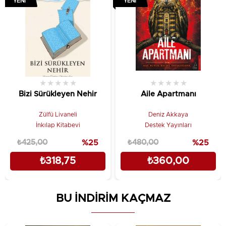
YENI
YENI
★
★
★
★
★
★
★
★
★
★
Bizi Sürükleyen Nehir
Aile Apartmanı
Zülfü Livaneli
Deniz Akkaya
İnkılap Kitabevi
Destek Yayınları
₺425,00
%25
₺480,00
%25
₺318,75
₺360,00
BU İNDİRİM KAÇMAZ