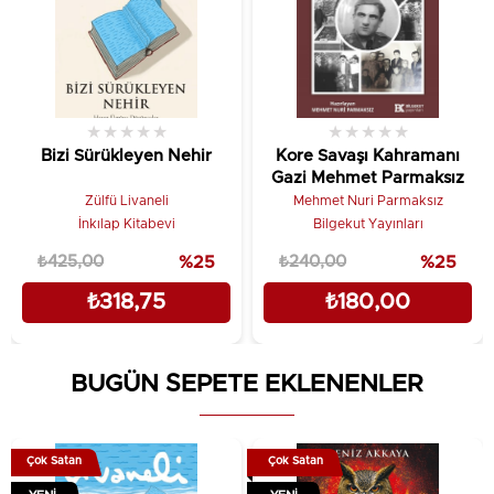
★
★
★
★
★
★
★
★
★
★
Bizi Sürükleyen Nehir
Kore Savaşı Kahramanı
Gazi Mehmet Parmaksız
Zülfü Livaneli
Mehmet Nuri Parmaksız
İnkılap Kitabevi
Bilgekut Yayınları
₺425,00
%25
₺240,00
%25
₺318,75
₺180,00
BUGÜN SEPETE EKLENENLER
Çok Satan
Çok Satan