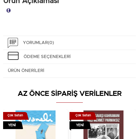
Ürün Açıklaması
Tanıtım Metni
YORUMLAR
(0)
ÖDEME SEÇENEKLERI
ÜRÜN ÖNERILERI
AZ ÖNCE SİPARİŞ VERİLENLER
Çok Satan
Çok Satan
YENI
YENI