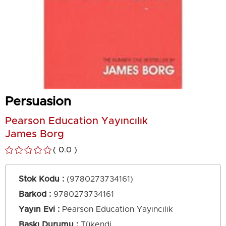
Persuasion
Pearson Education Yayıncılık
James Borg
0.0
Stok Kodu
(9780273734161)
Barkod
:
9780273734161
Yayın Evi
Pearson Education Yayıncılık
Baskı Durumu
Tükendi