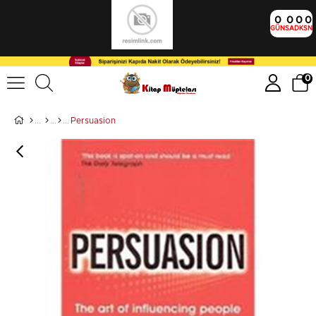
0
0
0
0
GÜN
SA
DK
SN
0
Persuasion