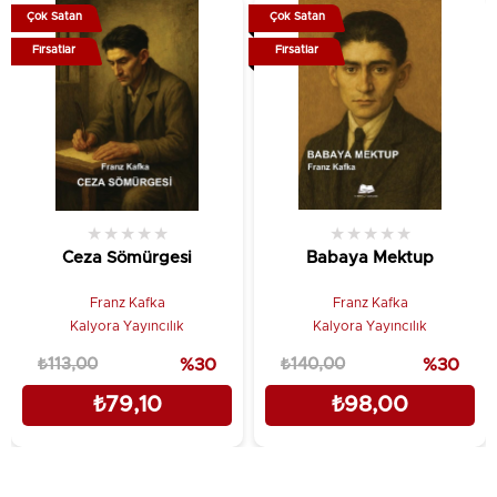
Çok Satan
Çok Satan
Fırsatlar
Fırsatlar
★
★
★
★
★
★
★
★
★
★
Ceza Sömürgesi
Babaya Mektup
Franz Kafka
Franz Kafka
Kalyora Yayıncılık
Kalyora Yayıncılık
₺113,00
%30
₺140,00
%30
₺79,10
₺98,00