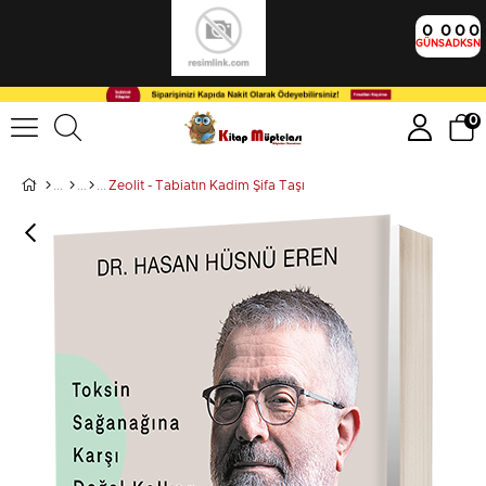
0
0
0
0
GÜN
SA
DK
SN
0
Zeolit - Tabiatın Kadim Şifa Taşı