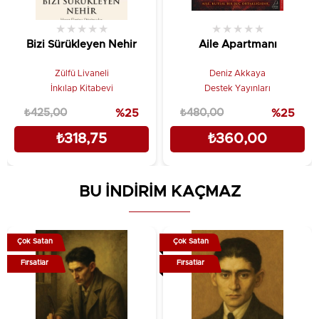
★
★
★
★
★
★
★
★
★
★
Bizi Sürükleyen Nehir
Aile Apartmanı
Zülfü Livaneli
Deniz Akkaya
İnkılap Kitabevi
Destek Yayınları
₺425,00
%25
₺480,00
%25
₺318,75
₺360,00
BU İNDİRİM KAÇMAZ
Çok Satan
Çok Satan
Fırsatlar
Fırsatlar