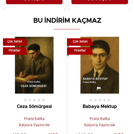
BU İNDİRİM KAÇMAZ
Çok Satan
Çok Satan
Fırsatlar
Fırsatlar
★
★
★
★
★
★
★
★
★
★
Ceza Sömürgesi
Babaya Mektup
Franz Kafka
Franz Kafka
Kalyora Yayıncılık
Kalyora Yayıncılık