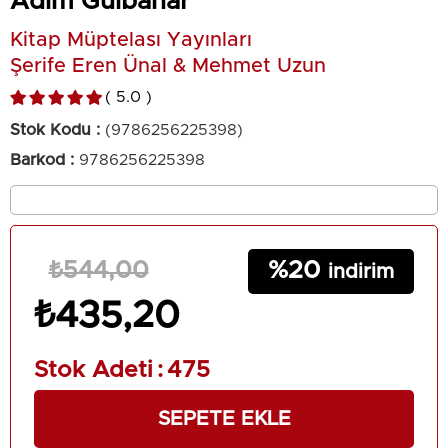
Adım Gülbahar
Kitap Müptelası Yayınları
Şerife Eren Ünal & Mehmet Uzun
5.0
Stok Kodu
(9786256225398)
Barkod
:
9786256225398
20
₺544,00
₺435,20
Stok Adeti
:
475