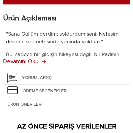
Ürün Açıklaması
"Sana Gül’üm derdim; soldurdum seni. Nefesim
derdim; son nefesinde yanında yoktum."
Bu, sadece bir gidişin hikâyesi değil; bir kadının
Devamını Oku
hayatta kalmak için verdiği o devasa, kimsesiz
mücadelesinin ilanıdır.
YORUMLAR
(0)
Gülbahar, bir Eylül akşamı ardında sadece kırık
hayaller değil, koca bir sessizlik bırakarak gitmişti.
ÖDEME SEÇENEKLERI
Necati ise o sessizliği gururuyla besledi. Yıllar
ÜRÜN ÖNERILERI
sonra bir tabutun başında kesişen bu iki hayat;
bize aşkın bittiği yerde vicdanın nasıl başladığını
anlatıyor.
AZ ÖNCE SİPARİŞ VERİLENLER