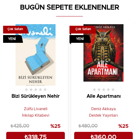
Kağıt Cinsi: 2. Hamur Kitap Kağıdı
BUGÜN SEPETE EKLENENLER
Cilt Tipi: Citsiz
Editör:
Müptela Ajans
Çok Satan
Çok Satan
YENI
YENI
Dizgi & Mizanpaj:
Müptela Ajans
Kapak Tasarımı:
Müptela Ajans
Sayfa Sayısı: 218
Yayın Dili: Türkçe
★
★
★
★
★
★
★
★
★
★
Bizi Sürükleyen Nehir
Aile Apartmanı
Zülfü Livaneli
Deniz Akkaya
İnkılap Kitabevi
Destek Yayınları
₺425,00
%25
₺480,00
%25
₺318,75
₺360,00