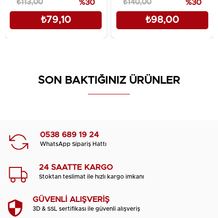
₺113,00
%30
₺140,00
%30
₺79,10
₺98,00
SON BAKTIĞINIZ ÜRÜNLER
0538 689 19 24
WhatsApp Sipariş Hattı
24 SAATTE KARGO
Stoktan teslimat ile hızlı kargo imkanı
GÜVENLİ ALIŞVERİŞ
3D & SSL sertifikası ile güvenli alışveriş