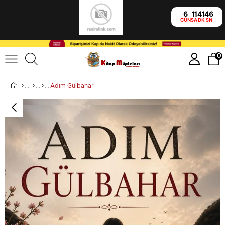
6
11
41
45
GÜN
SA
DK
SN
0
Adım Gülbahar