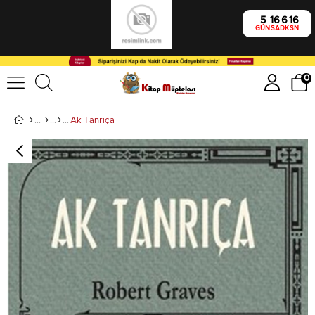
5
16
6
16
GÜN
SA
DK
SN
0
Ak Tanrıça