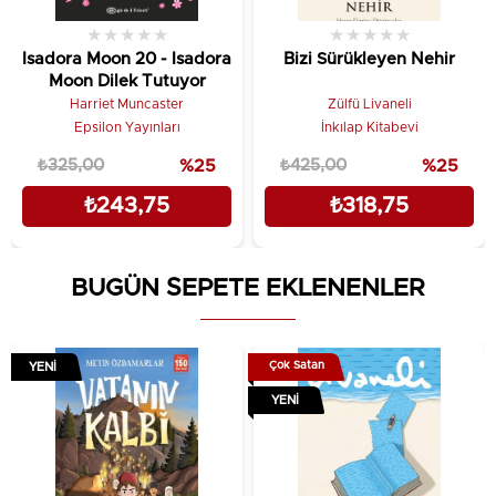
★
★
★
★
★
★
★
★
★
★
Isadora Moon 20 - Isadora
Bizi Sürükleyen Nehir
Moon Dilek Tutuyor
Harriet Muncaster
Zülfü Livaneli
Epsilon Yayınları
İnkılap Kitabevi
₺325,00
%25
₺425,00
%25
₺243,75
₺318,75
BUGÜN SEPETE EKLENENLER
Çok Satan
YENI
YENI