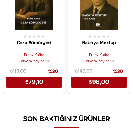
★
★
★
★
★
★
★
★
★
★
Ceza Sömürgesi
Babaya Mektup
Franz Kafka
Franz Kafka
Kalyora Yayıncılık
Kalyora Yayıncılık
₺113,00
%30
₺140,00
%30
₺79,10
₺98,00
SON BAKTIĞINIZ ÜRÜNLER