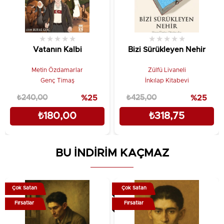
★
★
★
★
★
★
★
★
★
★
Vatanın Kalbi
Bizi Sürükleyen Nehir
Metin Özdamarlar
Zülfü Livaneli
Genç Timaş
İnkılap Kitabevi
₺240,00
%25
₺425,00
%25
₺180,00
₺318,75
BU İNDİRİM KAÇMAZ
Çok Satan
Çok Satan
Fırsatlar
Fırsatlar