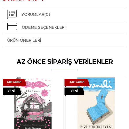
kaynağının izini mitolojide süren Graves, bu
çalışmasını, “şiirsel mitlerin dilinin tarihsel grameri”
YORUMLAR
(0)
olarak tanımlar. ￼Tanıtım Metni
ÖDEME SEÇENEKLERI
ÜRÜN ÖNERILERI
AZ ÖNCE SİPARİŞ VERİLENLER
Çok Satan
Çok Satan
YENI
YENI