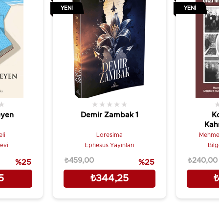
YENI
YENI
★
★
★
★
★
★
eyen
Demir Zambak 1
K
Kah
Mehm
li
Loresima
Mehmet
bevi
Ephesus Yayınları
Bilg
₺459,00
₺240,00
%25
%25
5
₺344,25
₺