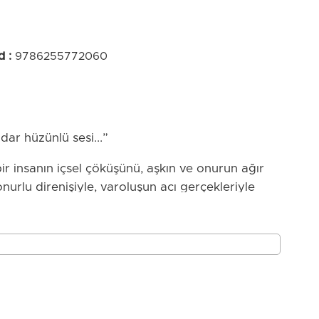
d
:
9786255772060
ar hüzünlü sesi...”
 insanın içsel çöküşünü, aşkın ve onurun ağır
nurlu direnişiyle, varoluşun acı gerçekleriyle
ardından söylediği vedadır bu kitap. Yaşamın
a sayfalara dökülüyor.
le susarak haykırdığı bir veda mektubu.