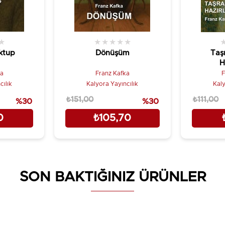
★
★
★
★
★
★
ktup
Dönüşüm
Taş
H
ka
Franz Kafka
F
cılık
Kalyora Yayıncılık
Kaly
₺151,00
₺111,00
%30
%30
0
₺105,70
SON BAKTIĞINIZ ÜRÜNLER