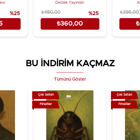
bevi
Destek Yayınları
A
₺480,00
₺396,00
%25
%25
5
₺360,00
₺
BU İNDİRİM KAÇMAZ
Tümünü Göster
Çok Satan
Çok Satan
Fırsatlar
Fırsatlar