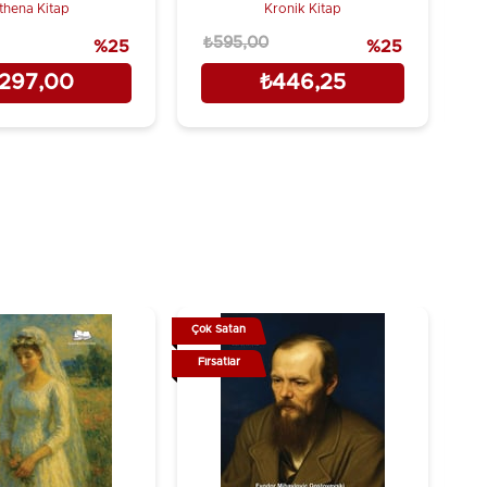
thena Kitap
Kronik Kitap
₺595,00
₺
%25
%25
297,00
₺446,25
Çok Satan
Çok
Fırsatlar
Fır