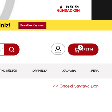
4
19
50
58
GÜN
SA
DK
SN
0
SEPETIM
TİNÇ KÜLTÜR
ORPHELYA
KALYORA
FERA
< < Önceki Sayfaya Dön