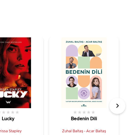
★
★
★
★
★
★
★
★
★
★
Lucky
Bedenin Dili
rissa Stapley
Zuhal Baltaş - Acar Baltaş