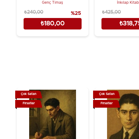
Genç Timaş
İnkılap Kita
₺240,00
₺425,00
%25
₺180,00
₺318,7
Çok Satan
Çok Satan
Fırsatlar
Fırsatlar