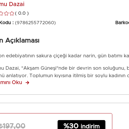
mu Dazai
0.0
 Kodu
(9786255772060)
Barko
n Açıklaması
n edebiyatının sakura çiçeği kadar narin, gün batımı kad
 Dazai, "Akşam Güneşi"nde bir devrin son soluğunu, bir
ü anlatıyor. Toplumun kıyısına itilmiş bir soylu kadının o
mını Oku
şmeye çağırıyor bizleri.
liğini yitirmeyen bir kadının, yitip giden bir dünyanın 
z kırılmalarında saklı kalan fısıltılar, Dazai’nin ustalığıyl
m Güneşi" bir çöküşün en zarif hali; bir kadının incelik
30
₺197,00