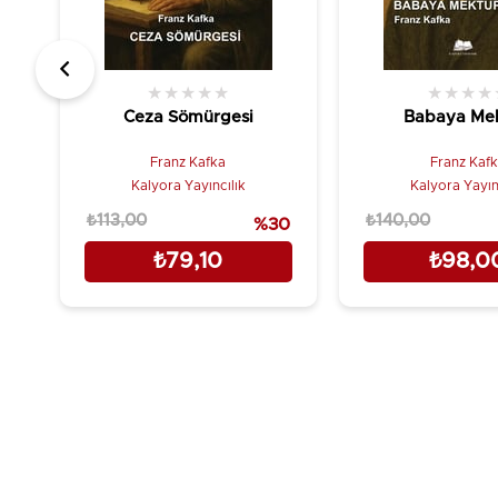
★
★
★
★
★
★
★
★
★
Ceza Sömürgesi
Babaya Me
Franz Kafka
Franz Kaf
Kalyora Yayıncılık
Kalyora Yayın
₺113,00
₺140,00
%30
₺79,10
₺98,0