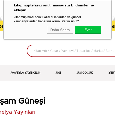
kitapmuptelasi.com.tr masaüstü bildirimlerine
ekleyin.
kitapmuptelasi.com.tr özel fırsatlardan ve güncel
kampanyalardan haberiniz olsun ister misiniz?
Daha Sonra
Evet
VAVEYLA YAYINCILIK
UGİ
UGİ ÇOCUK
YER
şam Güneşi
elya Yayınları