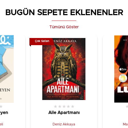
BUGÜN SEPETE EKLENENLER
Tümünü Göster
Çok Satan
★
★
★
★
★
★
eyen
Aile Apartmanı
li
Deniz Akkaya
Ma