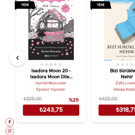
YENI
YENI
★
★
★
★
★
★
★
★
★
Isadora Moon 20 -
Bizi Sürükl
Isadora Moon Dilek
Nehir
Tutuyor
Harriet Muncaster
Zülfü Livane
Epsilon Yayınları
İnkılap Kita
₺325,00
₺425,00
%25
₺243,75
₺318,7