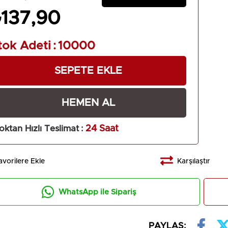
₺137,90
Tarihi: 24.02.2023
Boyutu: 13,50 x 21
tok Adeti
:
10000
ayısı: 1. Baskı
Cinsi: 2. Hamur Kitap Kağıdı
pi: Citsiz
oktan Hızlı Teslimat
:
24 Saat
tmen: Cem Şahin
en: Zeynep Çalışır
avorilere Ekle
Karşılaştır
 Tasarımı: Cem Şahin
WhatsApp ile Sipariş
Sayısı: 168
Dili: Türkçe
PAYLAŞ: