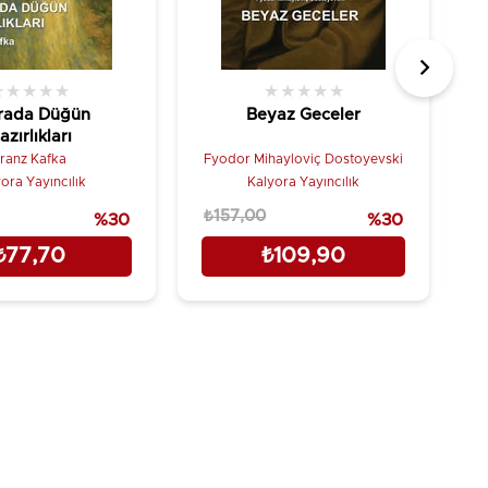
★
★
★
★
★
★
★
★
★
★
rada Düğün
Beyaz Geceler
azırlıkları
ranz Kafka
Fyodor Mihayloviç Dostoyevski
ora Yayıncılık
Kalyora Yayıncılık
₺157,00
₺
%30
%30
₺77,70
₺109,90