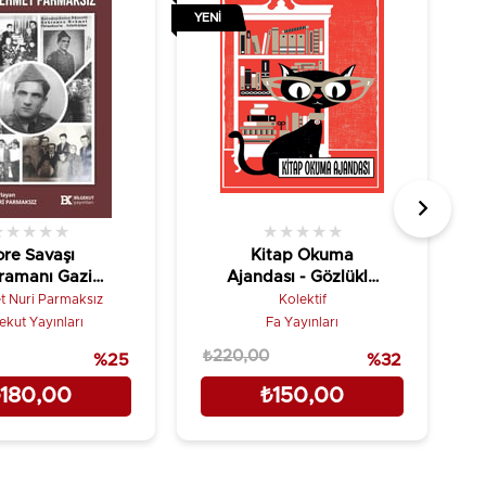
YENI
YE
★
★
★
★
★
★
★
★
★
★
ore Savaşı
Kitap Okuma
ramanı Gazi
Ajandası - Gözlüklü
et Parmaksız
Kedi
 Nuri Parmaksız
Kolektif
ekut Yayınları
Fa Yayınları
₺220,00
₺
%25
%32
180,00
₺150,00