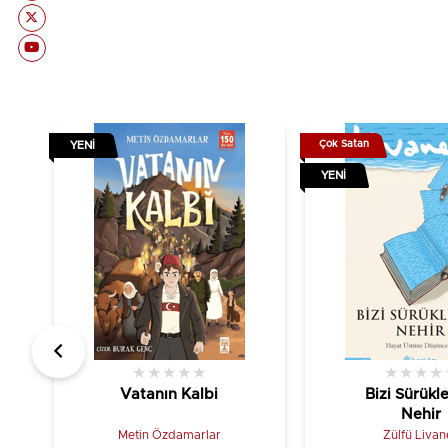
Çok Satan
YENI
YENI
★
★
★
★
★
★
★
★
★
Vatanın Kalbi
Bizi Sürükl
Nehir
Metin Özdamarlar
Zülfü Livane