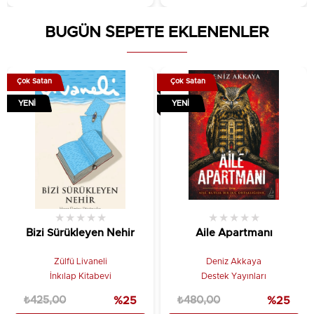
BUGÜN SEPETE EKLENENLER
Çok Satan
Çok Satan
YENI
YENI
★
★
★
★
★
★
★
★
★
★
Bizi Sürükleyen Nehir
Aile Apartmanı
Zülfü Livaneli
Deniz Akkaya
İnkılap Kitabevi
Destek Yayınları
₺425,00
%25
₺480,00
%25