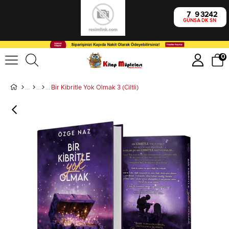
7
9
32
41
GÜN
SA
DK
SN
0
Bir Kibritle Yok Olmak 3 (Ciltli)