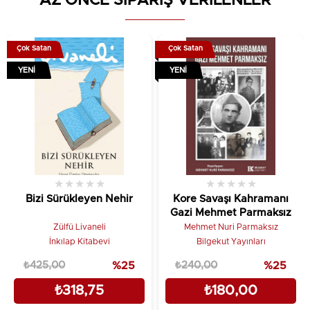
AZ ÖNCE SİPARİŞ VERİLENLER
Balkan kızı...“Şehit vurulunca değil, unutulunca
ölürmüş. Beni hiç unutma, Balkan Kızı.Uyarı:
Yetişkin okurlar içindir.
Çok Satan
Çok Satan
YENI
YENI
Tanıtım Metni
★
★
★
★
★
★
★
★
★
★
Bizi Sürükleyen Nehir
Kore Savaşı Kahramanı
Gazi Mehmet Parmaksız
Zülfü Livaneli
Mehmet Nuri Parmaksız
İnkılap Kitabevi
Bilgekut Yayınları
₺425,00
%25
₺240,00
%25
₺318,75
₺180,00