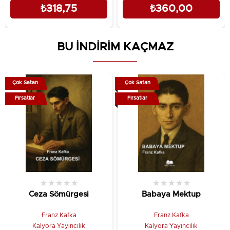
₺318,75
₺360,00
BU İNDİRİM KAÇMAZ
Çok Satan
Çok Satan
Fırsatlar
Fırsatlar
★
★
★
★
★
★
★
★
★
★
Ceza Sömürgesi
Babaya Mektup
Franz Kafka
Franz Kafka
Kalyora Yayıncılık
Kalyora Yayıncılık