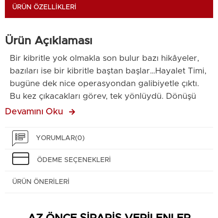
ÜRÜN ÖZELLIKLERI
Ürün Açıklaması
Bir kibritle yok olmakla son bulur bazı hikâyeler,
bazıları ise bir kibritle baştan başlar…Hayalet Timi,
bugüne dek nice operasyondan galibiyetle çıktı.
Bu kez çıkacakları görev, tek yönlüydü. Dönüşü
olmayan bir savaştı. Operasyon Adı: “Bir Kibritle
Devamını Oku
Yok Olmak” Artık bu sadece bir görev değil, bir
vedaydı.Barut ve Talia, nikâh masasında bir ömre
YORUMLAR
(0)
değil, ölümü göze almaya evet demişti.
Yüzleşmeler, tekrar birleşen yürekler, kayıplar,
ÖDEME SEÇENEKLERI
yarım kalan aşklar, sımsıkı tutulan arkadaşlıklar ve
ÜRÜN ÖNERILERI
parçalanmış aileler...Her şey bu savaşa
dâhildi.Çünkü en unutulmaz zaferler, yalnızca
kanla yazılırdı. Yüzbaşı Barut ve kızıl saçlı bir