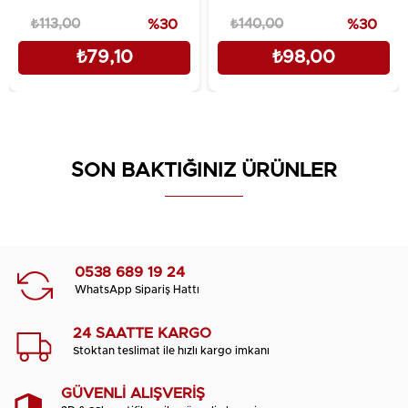
₺113,00
%30
₺140,00
%30
₺79,10
₺98,00
SON BAKTIĞINIZ ÜRÜNLER
0538 689 19 24
WhatsApp Sipariş Hattı
24 SAATTE KARGO
Stoktan teslimat ile hızlı kargo imkanı
GÜVENLİ ALIŞVERİŞ