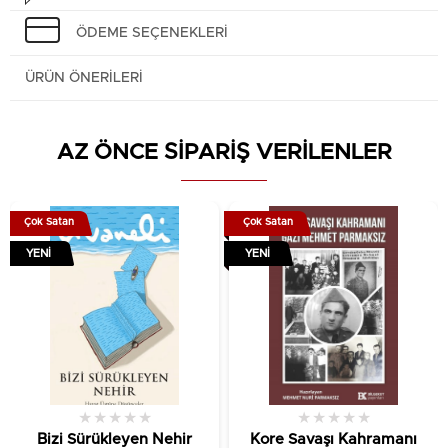
ÖDEME SEÇENEKLERI
ÜRÜN ÖNERILERI
AZ ÖNCE SİPARİŞ VERİLENLER
Çok Satan
Çok Satan
YENI
YENI
★
★
★
★
★
★
★
★
★
★
Bizi Sürükleyen Nehir
Kore Savaşı Kahramanı