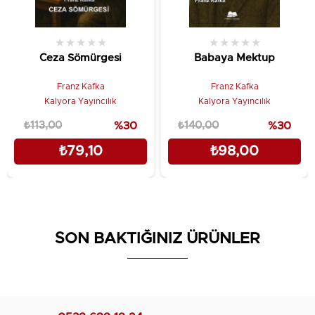
★
★
★
★
★
★
★
★
★
★
Ceza Sömürgesi
Babaya Mektup
Franz Kafka
Franz Kafka
Kalyora Yayıncılık
Kalyora Yayıncılık
₺113,00
%30
₺140,00
%30
₺79,10
₺98,00
SON BAKTIĞINIZ ÜRÜNLER