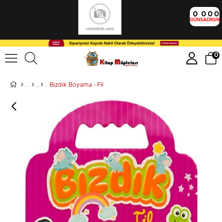
0
0
0
0
GÜN
SA
DK
SN
0
Bızdık Boyama - Fil