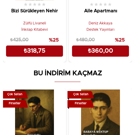
★
★
★
★
★
★
★
★
★
★
Bizi Sürükleyen Nehir
Aile Apartmanı
Zülfü Livaneli
Deniz Akkaya
İnkılap Kitabevi
Destek Yayınları
₺425,00
%25
₺480,00
%25
₺318,75
₺360,00
BU İNDİRİM KAÇMAZ
Çok Satan
Çok Satan
Fırsatlar
Fırsatlar