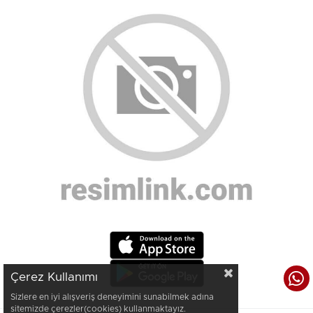
Çerez Kullanımı
Sizlere en iyi alışveriş deneyimini sunabilmek adına
sitemizde çerezler(cookies) kullanmaktayız.