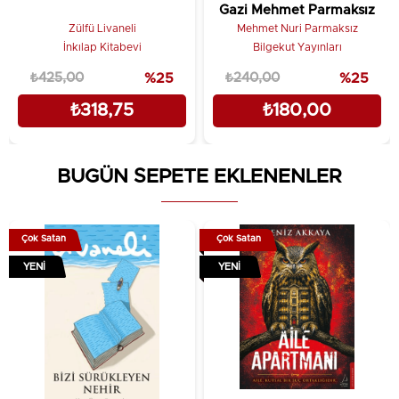
Gazi Mehmet Parmaksız
Zülfü Livaneli
Mehmet Nuri Parmaksız
İnkılap Kitabevi
Bilgekut Yayınları
₺425,00
%25
₺240,00
%25
₺318,75
₺180,00
BUGÜN SEPETE EKLENENLER
Çok Satan
Çok Satan
YENI
YENI