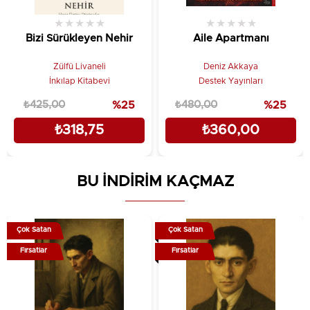
★
★
★
★
★
★
★
★
★
★
Bizi Sürükleyen Nehir
Aile Apartmanı
Zülfü Livaneli
Deniz Akkaya
İnkılap Kitabevi
Destek Yayınları
₺425,00
%25
₺480,00
%25
₺318,75
₺360,00
BU İNDİRİM KAÇMAZ
Çok Satan
Çok Satan
Fırsatlar
Fırsatlar