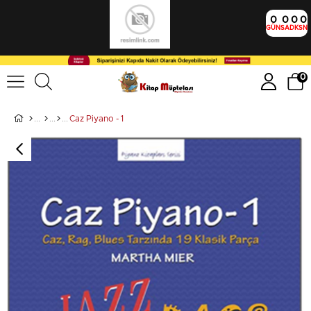
0
0
0
0
GÜN
SA
DK
SN
0
Caz Piyano - 1