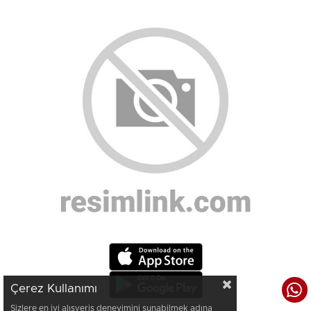
Çerez Kullanımı
Sizlere en iyi alışveriş deneyimini sunabilmek adına