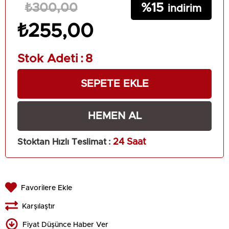
15
₺300,00
₺255,00
Stok Adeti
:
8
Stoktan Hızlı Teslimat
:
24 Saat
Favorilere Ekle
Karşılaştır
Fiyat Düşünce Haber Ver