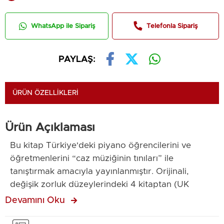
WhatsApp ile Sipariş
Telefonla Sipariş
PAYLAŞ:
ÜRÜN ÖZELLIKLERI
Ürün Açıklaması
Bu kitap Türkiye'deki piyano öğrencilerini ve
öğretmenlerini “caz müziğinin tınıları” ile
tanıştırmak amacıyla yayınlanmıştır. Orijinali,
değişik zorluk düzeylerindeki 4 kitaptan (UK
ExamGrades 2-3-4-5) oluşan ve ClassicalJazz,
Devamını Oku
Rags&Blues adını taşıyan kitaptaki eserler, klasik
müziğin en tanınmış eserlerinden seçilmiş ve caz