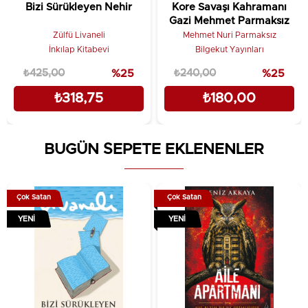
Bizi Sürükleyen Nehir
Kore Savaşı Kahramanı
Gazi Mehmet Parmaksız
Zülfü Livaneli
Mehmet Nuri Parmaksız
İnkılap Kitabevi
Bilgekut Yayınları
₺425,00
%25
₺240,00
%25
₺318,75
₺180,00
BUGÜN SEPETE EKLENENLER
Çok Satan
Çok Satan
YENI
YENI