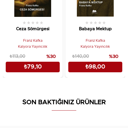
★
★
★
★
★
★
★
★
★
★
Ceza Sömürgesi
Babaya Mektup
Franz Kafka
Franz Kafka
Kalyora Yayıncılık
Kalyora Yayıncılık
₺113,00
%30
₺140,00
%30
₺79,10
₺98,00
SON BAKTIĞINIZ ÜRÜNLER