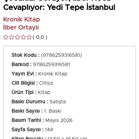
Cevaplıyor: Yedi Tepe İstanbul
Kronik Kitap
İlber Ortaylı
0.0
Stok Kodu
(9786259316581)
Barkod
:
9786259316581
Yayın Evi
Kronik Kitap
Cilt Bilgisi
Ciltsiz
Ürün Tipi
Kitap
Baskı Durumu
Satışta
Baskı Sayısı
1. Baskı
Basım Tarihi
Mayıs 2026
Sayfa Sayısı
144
Kitap Boyutu
13,50 x 19,50 cm