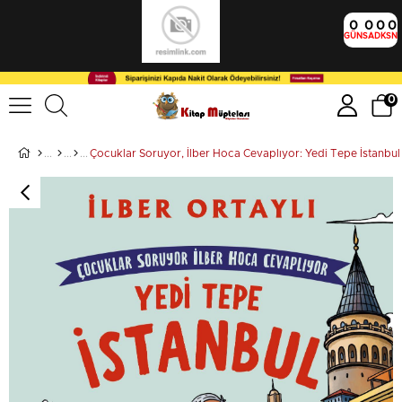
0
0
0
0
GÜN
SA
DK
SN
0
Çocuklar Soruyor, İlber Hoca Cevaplıyor: Yedi Tepe İstanbul