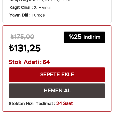
Kağıt Cinsi
2. Hamur
Yayın Dili
Türkçe
25
₺175,00
₺131,25
Stok Adeti
:
64
Stoktan Hızlı Teslimat
:
24 Saat